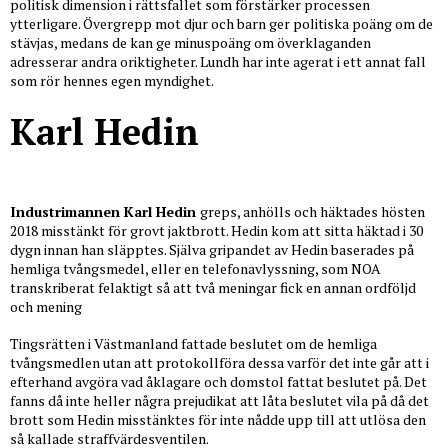
politisk dimension i rättsfallet som förstärker processen
ytterligare. Övergrepp mot djur och barn ger politiska poäng om de
stävjas, medans de kan ge minuspoäng om överklaganden
adresserar andra oriktigheter. Lundh har inte agerat i ett annat fall
som rör hennes egen myndighet.
Karl Hedin
Industrimannen Karl Hedin
greps, anhölls och häktades hösten
2018 misstänkt för grovt jaktbrott. Hedin kom att sitta häktad i 30
dygn innan han släpptes. Själva gripandet av Hedin baserades på
hemliga tvångsmedel, eller en telefonavlyssning, som NOA
transkriberat felaktigt så att två meningar fick en annan ordföljd
och mening
Tingsrätten i Västmanland fattade beslutet om de hemliga
tvångsmedlen utan att protokollföra dessa varför det inte går att i
efterhand avgöra vad åklagare och domstol fattat beslutet på. Det
fanns då inte heller några prejudikat att låta beslutet vila på då det
brott som Hedin misstänktes för inte nådde upp till att utlösa den
så kallade straffvärdesventilen.