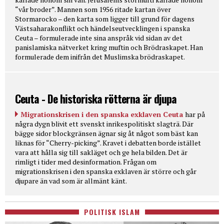
“vår broder”. Mannen som 1956 ritade kartan över
Stormarocko – den karta som ligger till grund för dagens
Västsaharakonflikt och händelseutvecklingen i spanska
Ceuta – formulerade inte sina anspråk vid sidan av det
panislamiska nätverket kring muftin och Brödraskapet. Han
formulerade dem inifrån det Muslimska brödraskapet.
Ceuta - De historiska rötterna är djupa
Migrationskrisen i den spanska exklaven Ceuta
har på
några dygn blivit ett svenskt inrikespolitiskt slagträ. Där
bägge sidor blockgränsen ägnar sig åt något som bäst kan
liknas för “Cherry-picking”. Kravet i debatten borde istället
vara att hålla sig till sakläget och ge hela bilden. Det är
rimligt i tider med desinformation. Frågan om
migrationskrisen i den spanska exklaven är större och går
djupare än vad som är allmänt känt.
POLITISK ISLAM