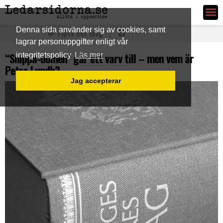
Ledarsidorna.se
Denna sida använder sig av cookies, samt
Tipsa oss idag
lagrar personuppgifter enligt vår
“Snippa-domen” går ett varv till – men vem är
integritetspolicy
Läs mer
Petra Lundh?
Jag accepterar