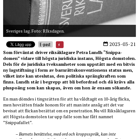
Sveriges lag. Foto: RIksdagen.
2023-03-21
E-post
Som förväntat driver riksåklagare Petra Lundh “Snippa-
domen” vidare till högsta juridiska instans, Högsta domstolen.
Dels för de juridiska tveksamheter som uppstått med en bitvis
ny lagstiftning i form av barnrättskonventionens status men,
vilket inte kan uteslutas, den politiska sprängkraften som
finns. Lundh står i begrepp att bli befordrad och då krävs alla
pluspoäng som kan skapas, även om hon är ensam sökande.
En man dömdes i tingsrätten för att ha våldtagit en 10-årig flicka,
men hovrätten friade honom för att man inte ansåg att det var
bevisat att flickan berättat om en penetration. Nu vill Riksåklagaren
att Högsta domstolen tar upp falle som har fått namnet
”Snippafallet”.
– Barnets berättelse, med ord och kroppsspråk, kan inte