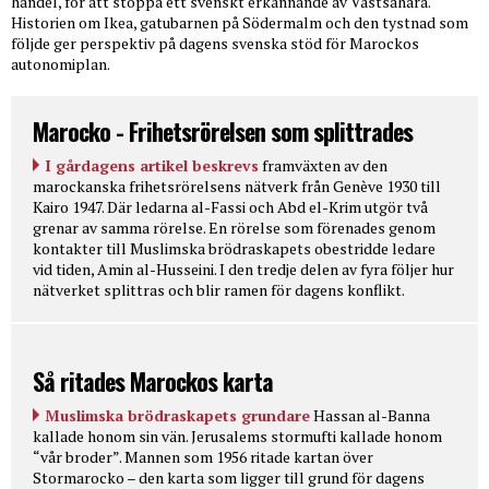
handel, för att stoppa ett svenskt erkännande av Västsahara.
Historien om Ikea, gatubarnen på Södermalm och den tystnad som
följde ger perspektiv på dagens svenska stöd för Marockos
autonomiplan.
Marocko - Frihetsrörelsen som splittrades
I gårdagens artikel beskrevs
framväxten av den
marockanska frihetsrörelsens nätverk från Genève 1930 till
Kairo 1947. Där ledarna al-Fassi och Abd el-Krim utgör två
grenar av samma rörelse. En rörelse som förenades genom
kontakter till Muslimska brödraskapets obestridde ledare
vid tiden, Amin al-Husseini. I den tredje delen av fyra följer hur
nätverket splittras och blir ramen för dagens konflikt.
Så ritades Marockos karta
Muslimska brödraskapets grundare
Hassan al-Banna
kallade honom sin vän. Jerusalems stormufti kallade honom
“vår broder”. Mannen som 1956 ritade kartan över
Stormarocko – den karta som ligger till grund för dagens