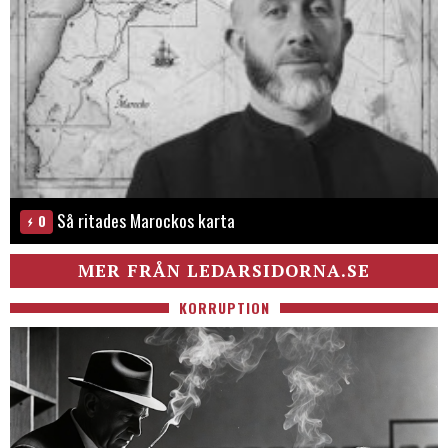
Så ritades Marockos karta
0
MER FRÅN LEDARSIDORNA.SE
KORRUPTION