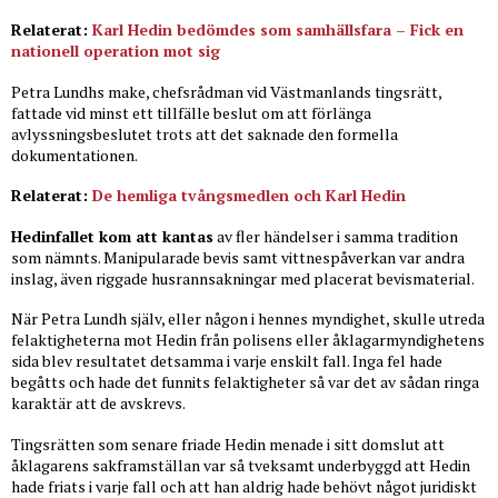
Relaterat:
Karl Hedin bedömdes som samhällsfara – Fick en
nationell operation mot sig
Petra Lundhs make, chefsrådman vid Västmanlands tingsrätt,
fattade vid minst ett tillfälle beslut om att förlänga
avlyssningsbeslutet trots att det saknade den formella
dokumentationen.
Relaterat:
De hemliga tvångsmedlen och Karl Hedin
Hedinfallet kom att kantas
av fler händelser i samma tradition
som nämnts. Manipularade bevis samt vittnespåverkan var andra
inslag, även riggade husrannsakningar med placerat bevismaterial.
När Petra Lundh själv, eller någon i hennes myndighet, skulle utreda
felaktigheterna mot Hedin från polisens eller åklagarmyndighetens
sida blev resultatet detsamma i varje enskilt fall. Inga fel hade
begåtts och hade det funnits felaktigheter så var det av sådan ringa
karaktär att de avskrevs.
Tingsrätten som senare friade Hedin menade i sitt domslut att
åklagarens sakframställan var så tveksamt underbyggd att Hedin
hade friats i varje fall och att han aldrig hade behövt något juridiskt