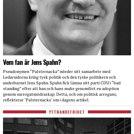
Vem fan är Jens Spahn?
Pseudonymen “Palsternacka” inleder sitt samarbete med
Ledarsidorna kring tysk politik och den tyske politikern och
underbarnet Jens Spahn. Spahn fick lämna sitt parti CDU i “bad
standing” efter att han och hans make genomfört en adoption
genom surrogatmödraskap. Detta, och om politisk arrogans,
reflekterar "Palsternacka" om i dagens artikel.
YTTRANDEFRIHET