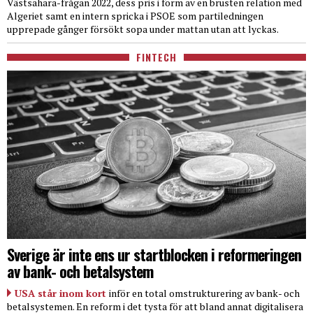
Västsahara-frågan 2022, dess pris i form av en brusten relation med
Algeriet samt en intern spricka i PSOE som partiledningen
upprepade gånger försökt sopa under mattan utan att lyckas.
FINTECH
Sverige är inte ens ur startblocken i reformeringen
av bank- och betalsystem
USA står inom kort
inför en total omstrukturering av bank- och
betalsystemen. En reform i det tysta för att bland annat digitalisera