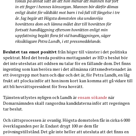
tolkas på annat sätt än att hon menar att mannen har fört
in ett finger i hennes könsorgan. Mannen bör därför dömas
enligt åtalet för våldtäkt mot barn i två fall till fängelse i tre
år. Jag begär att Högsta domstolen ska undanröja
hovrättens dom och lämna målet åter till hovrätten för
fortsatt handläggning eftersom hovrätten enligt min
uppfattning begått flera fel vid handläggningen, säger
riksåklagare Petra Lundh, i ett pressmeddelande.
Beslutet tas emot positivt
från höger till vänster i det politiska
spektrat. Med det breda positiva mottagandet av HD:s beslut bör
det inte uteslutas att oddsen nu talar för en fällande dom. Det finns
ingenting som kan beröra mer i det allmänna rättsmedvetenadet än
ett övergrepp mot barn och djur och det är, för Petra Lundh, en låg
frukt att plocka inför att hon inom kort kan komma att gå vidare till
att bli hovrättspresident för Svea hovrätt.
Tjänsten utlystes nyligen och Lundh är
ensam sökande
när
Domarnämnden skall rangordna kandidaterna inför att regeringen
tar beslut.
Och rättsprocessen är ovanlig. Högsta domstolen får in cirka 6 000
överklaganden per år. Endast drygt 100 av dem får
prövningstillstånd. Det går inte heller att utesluta att det finns en