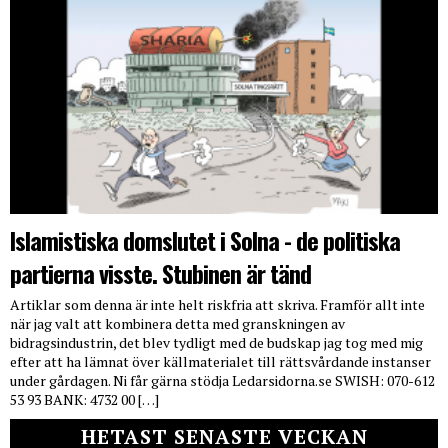
Islamistiska domslutet i Solna - de politiska
partierna visste. Stubinen är tänd
Artiklar som denna är inte helt riskfria att skriva. Framför allt inte
när jag valt att kombinera detta med granskningen av
bidragsindustrin, det blev tydligt med de budskap jag tog med mig
efter att ha lämnat över källmaterialet till rättsvårdande instanser
under gårdagen. Ni får gärna stödja Ledarsidorna.se SWISH: 070-612
53 93 BANK: 4732 00 […]
HETAST SENASTE VECKAN