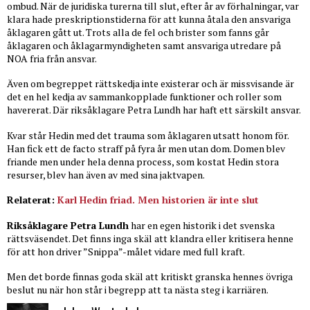
ombud. När de juridiska turerna till slut, efter år av förhalningar, var
klara hade preskriptionstiderna för att kunna åtala den ansvariga
åklagaren gått ut. Trots alla de fel och brister som fanns går
åklagaren och åklagarmyndigheten samt ansvariga utredare på
NOA fria från ansvar.
Även om begreppet rättskedja inte existerar och är missvisande är
det en hel kedja av sammankopplade funktioner och roller som
havererat. Där riksåklagare Petra Lundh har haft ett särskilt ansvar.
Kvar står Hedin med det trauma som åklagaren utsatt honom för.
Han fick ett de facto straff på fyra år men utan dom. Domen blev
friande men under hela denna process, som kostat Hedin stora
resurser, blev han även av med sina jaktvapen.
Relaterat:
Karl Hedin friad. Men historien är inte slut
Riksåklagare Petra Lundh
har en egen historik i det svenska
rättsväsendet. Det finns inga skäl att klandra eller kritisera henne
för att hon driver ”Snippa”-målet vidare med full kraft.
Men det borde finnas goda skäl att kritiskt granska hennes övriga
beslut nu när hon står i begrepp att ta nästa steg i karriären.