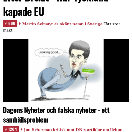
kapade EU
660
Martin Selmayr är okänt namn i Sverige
Fått stor
makt
Dagens Nyheter och falska nyheter - ett
samhällsproblem
1204
Jan Scherman kritisk mot DN:s artiklar om Urban