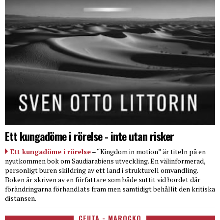
Ett kungadöme i rörelse - inte utan risker
Ett kungadöme i rörelse
– “Kingdom in motion” är titeln på en
nyutkommen bok om Saudiarabiens utveckling. En välinformerad,
personligt buren skildring av ett land i strukturell omvandling.
Boken är skriven av en författare som både suttit vid bordet där
förändringarna förhandlats fram men samtidigt behållit den kritiska
distansen.
CEUTA - MAROCKO