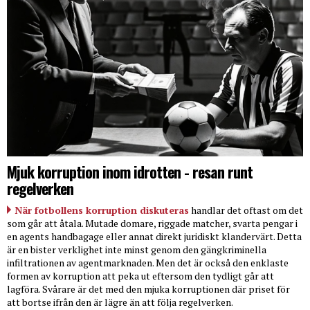
Mjuk korruption inom idrotten - resan runt
regelverken
När fotbollens korruption diskuteras
handlar det oftast om det
som går att åtala. Mutade domare, riggade matcher, svarta pengar i
en agents handbagage eller annat direkt juridiskt klandervärt. Detta
är en bister verklighet inte minst genom den gängkriminella
infiltrationen av agentmarknaden. Men det är också den enklaste
formen av korruption att peka ut eftersom den tydligt går att
lagföra. Svårare är det med den mjuka korruptionen där priset för
att bortse ifrån den är lägre än att följa regelverken.