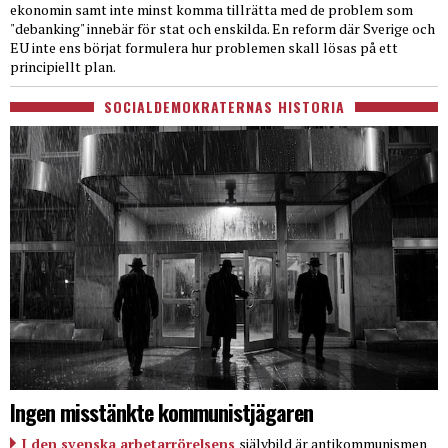
ekonomin samt inte minst komma tillrätta med de problem som
"debanking" innebär för stat och enskilda. En reform där Sverige och
EU inte ens börjat formulera hur problemen skall lösas på ett
principiellt plan.
SOCIALDEMOKRATERNAS HISTORIA
Ingen misstänkte kommunistjägaren
I den svenska arbetarrörelsens
självbild är antikommunismen