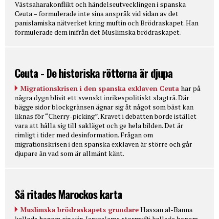
Västsaharakonflikt och händelseutvecklingen i spanska
Ceuta – formulerade inte sina anspråk vid sidan av det
panislamiska nätverket kring muftin och Brödraskapet. Han
formulerade dem inifrån det Muslimska brödraskapet.
Ceuta - De historiska rötterna är djupa
Migrationskrisen i den spanska exklaven Ceuta
har på
några dygn blivit ett svenskt inrikespolitiskt slagträ. Där
bägge sidor blockgränsen ägnar sig åt något som bäst kan
liknas för “Cherry-picking”. Kravet i debatten borde istället
vara att hålla sig till sakläget och ge hela bilden. Det är
rimligt i tider med desinformation. Frågan om
migrationskrisen i den spanska exklaven är större och går
djupare än vad som är allmänt känt.
Så ritades Marockos karta
Muslimska brödraskapets grundare
Hassan al-Banna
kallade honom sin vän. Jerusalems stormufti kallade honom