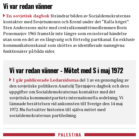
Vi var redan vänner
En sovjetisk dagbok
förändrar bilden av Socialdemokraternas
kontakter med Sovjetunionen och Kreml under det “Kalla kriget”.
Sten Anderssons möte med centralkommittémedlemmen Boris
Ponomarjov 1965 framstår inte längre som en isolerad händelse
utan som en del av en långvarig och förtrolig partikanal. En exklusiv
kommunikationskanal som sköttes av identifierade namngivna
funktionärer på båda sidor.
Vi var redan vänner - Mötet med S i maj 1972
I går publicerade Ledarsidorna
del 1 av en genomgång av
den sovjetiske politikern Anatolij Tjernjajevs dagbok och dess
uppgifter om Socialdemokraternas kontakter med det
sovjetiska kommunistpartiets internationella avdelning. Vi
lämnade berättelsen vid ankomsten till Sverige den 14 maj
1972. Nu fortsätter historien till själva mötet med
socialdemokraternas partiledning.
PALESTINA