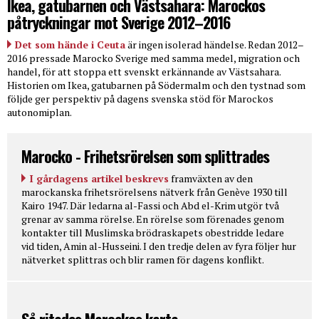
Ikea, gatubarnen och Västsahara: Marockos
påtryckningar mot Sverige 2012–2016
Det som hände i Ceuta
är ingen isolerad händelse. Redan 2012–
2016 pressade Marocko Sverige med samma medel, migration och
handel, för att stoppa ett svenskt erkännande av Västsahara.
Historien om Ikea, gatubarnen på Södermalm och den tystnad som
följde ger perspektiv på dagens svenska stöd för Marockos
autonomiplan.
Marocko - Frihetsrörelsen som splittrades
I gårdagens artikel beskrevs
framväxten av den
marockanska frihetsrörelsens nätverk från Genève 1930 till
Kairo 1947. Där ledarna al-Fassi och Abd el-Krim utgör två
grenar av samma rörelse. En rörelse som förenades genom
kontakter till Muslimska brödraskapets obestridde ledare
vid tiden, Amin al-Husseini. I den tredje delen av fyra följer hur
nätverket splittras och blir ramen för dagens konflikt.
Så ritades Marockos karta