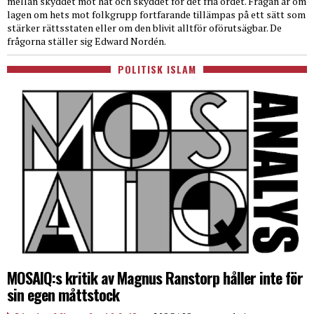
mellan skyddet mot hat och skyddet för det fria ordet. Frågan är om
lagen om hets mot folkgrupp fortfarande tillämpas på ett sätt som
stärker rättsstaten eller om den blivit alltför oförutsägbar. De
frågorna ställer sig Edward Nordén.
POLITISK ISLAM
MOSAIQ:s kritik av Magnus Ranstorp håller inte för
sin egen måttstock