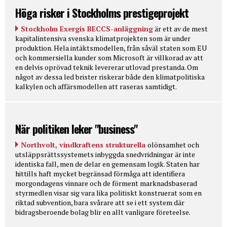
Höga risker i Stockholms prestigeprojekt
Stockholm Exergis BECCS-anläggning
är ett av de mest
kapitalintensiva svenska klimatprojekten som är under
produktion. Hela intäktsmodellen, från såväl staten som EU
och kommersiella kunder som Microsoft är villkorad av att
en delvis oprövad teknik levererar utlovad prestanda. Om
något av dessa led brister riskerar både den klimatpolitiska
kalkylen och affärsmodellen att raseras samtidigt.
När politiken leker "business"
Northvolt, vindkraftens strukturella
olönsamhet och
utsläppsrättssystemets inbyggda snedvridningar är inte
identiska fall, men de delar en gemensam logik. Staten har
hittills haft mycket begränsad förmåga att identifiera
morgondagens vinnare och de förment marknadsbaserad
styrmedlen visar sig vara lika politiskt konstruerat som en
riktad subvention, bara svårare att se i ett system där
bidragsberoende bolag blir en allt vanligare företeelse.