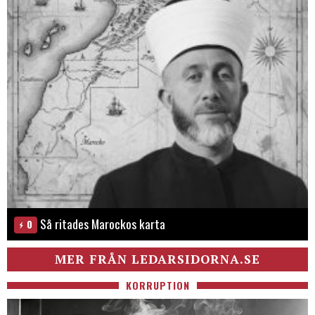
Så ritades Marockos karta
0
MER FRÅN LEDARSIDORNA.SE
KORRUPTION