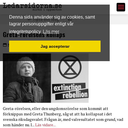
Ledarsidorna.se
Denna sida använder sig av cookies, samt
Tipsa oss idag
lagrar personuppgifter enligt vår
integritetspolicy
Läs mer
Greta-rörelsens kollaps
PLUS
Måndag 19 sep 2022
Jag accepterar
Greta-rörelsen, eller den ungdomsrörelse som kommit att
förknippas med Greta Thunberg, såg ut att ha kollapsat i det
svenska riksdagsvalet. Frågan är, med valresultatet som grund, vad
som händer nu. I...
Läs vidare...