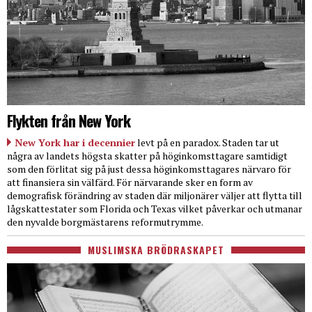
Flykten från New York
New York har i decennier
levt på en paradox. Staden tar ut
några av landets högsta skatter på höginkomsttagare samtidigt
som den förlitat sig på just dessa höginkomsttagares närvaro för
att finansiera sin välfärd. För närvarande sker en form av
demografisk förändring av staden där miljonärer väljer att flytta till
lågskattestater som Florida och Texas vilket påverkar och utmanar
den nyvalde borgmästarens reformutrymme.
MUSLIMSKA BRÖDRASKAPET