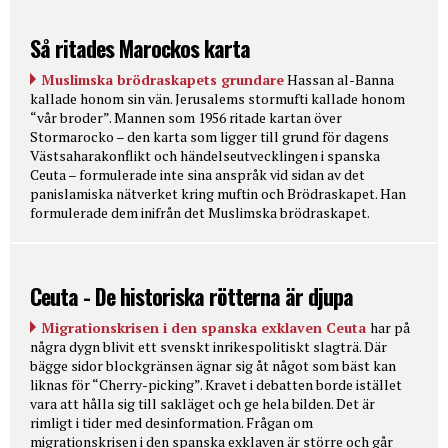
Så ritades Marockos karta
Muslimska brödraskapets grundare
Hassan al-Banna
kallade honom sin vän. Jerusalems stormufti kallade honom
“vår broder”. Mannen som 1956 ritade kartan över
Stormarocko – den karta som ligger till grund för dagens
Västsaharakonflikt och händelseutvecklingen i spanska
Ceuta – formulerade inte sina anspråk vid sidan av det
panislamiska nätverket kring muftin och Brödraskapet. Han
formulerade dem inifrån det Muslimska brödraskapet.
Ceuta - De historiska rötterna är djupa
Migrationskrisen i den spanska exklaven Ceuta
har på
några dygn blivit ett svenskt inrikespolitiskt slagträ. Där
bägge sidor blockgränsen ägnar sig åt något som bäst kan
liknas för “Cherry-picking”. Kravet i debatten borde istället
vara att hålla sig till sakläget och ge hela bilden. Det är
rimligt i tider med desinformation. Frågan om
migrationskrisen i den spanska exklaven är större och går