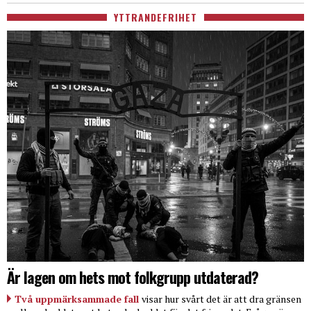
YTTRANDEFRIHET
Är lagen om hets mot folkgrupp utdaterad?
Två uppmärksammade fall
visar hur svårt det är att dra gränsen