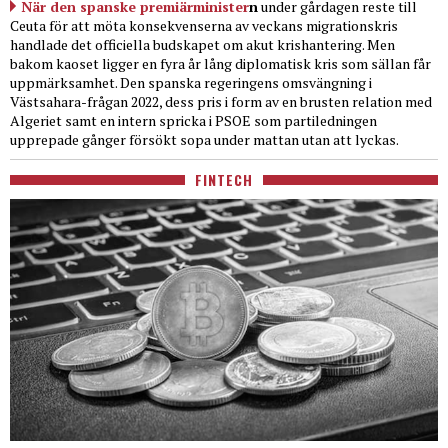
När den spanske premiärminister
n
under gårdagen reste till
Ceuta för att möta konsekvenserna av veckans migrationskris
handlade det officiella budskapet om akut krishantering. Men
bakom kaoset ligger en fyra år lång diplomatisk kris som sällan får
uppmärksamhet. Den spanska regeringens omsvängning i
Västsahara-frågan 2022, dess pris i form av en brusten relation med
Algeriet samt en intern spricka i PSOE som partiledningen
upprepade gånger försökt sopa under mattan utan att lyckas.
FINTECH