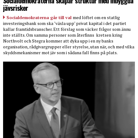
Socialdemokraterna skapar struktur med inbyggda
jävsrisker
Socialdemokraterna går till val
med löftet om en statlig
investeringsbank som ska "växla upp" privat kapital i det partiet
kallar framtidsbranscher. Ett förslag som väcker frågor som ännu
inte ställts. Om samma personer som återfinns
kretsen kring
Northvolt och Stegra kommer att dyka upp i en ny banks
organisation, rådgivargrupper eller styrelse, utan när, och med vilka
skyddsmekanismer mot jäv som i sådana fall finns på plats.