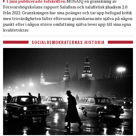
I juni publicerade tidskriften
MOSAIQ en granskning av
Försvarshögskolans rapport Salafism och salafistisk jihadism 2.0
från 2022. Granskningen har sina poänger och tar upp befogad kritik
men trovärdigheten faller eftersom granskarna inte själva på någon
punkt eller i någon större omfattning själva lever upp till sina egna
kvalitetskrav.
SOCIALDEMOKRATERNAS HISTORIA