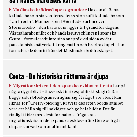
Muslimska brödraskapets grundare
Hassan al-Banna
kallade honom sin vän. Jerusalems stormufti kallade honom
“vår broder”. Mannen som 1956 ritade kartan över
Stormarocko – den karta som ligger till grund för dagens
Västsaharakonflikt och händelseutvecklingen i spanska
Ceuta – formulerade inte sina anspråk vid sidan av det
panislamiska nätverket kring muftin och Brödraskapet. Han
formulerade dem inifrån det Muslimska brödraskapet.
Ceuta - De historiska rötterna är djupa
Migrationskrisen i den spanska exklaven Ceuta
har på
några dygn blivit ett svenskt inrikespolitiskt slagträ. Där
bägge sidor blockgränsen ägnar sig åt något som bäst kan
liknas för “Cherry-picking”. Kravet i debatten borde istället
vara att hålla sig till sakläget och ge hela bilden. Det är
rimligt i tider med desinformation. Frågan om
migrationskrisen i den spanska exklaven är större och går
djupare än vad som är allmänt känt.