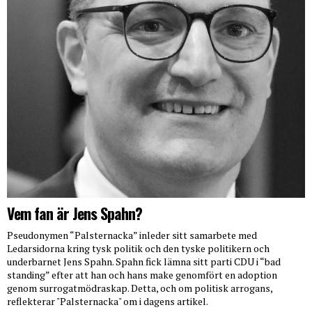
Vem fan är Jens Spahn?
Pseudonymen “Palsternacka” inleder sitt samarbete med
Ledarsidorna kring tysk politik och den tyske politikern och
underbarnet Jens Spahn. Spahn fick lämna sitt parti CDU i “bad
standing” efter att han och hans make genomfört en adoption
genom surrogatmödraskap. Detta, och om politisk arrogans,
reflekterar "Palsternacka" om i dagens artikel.