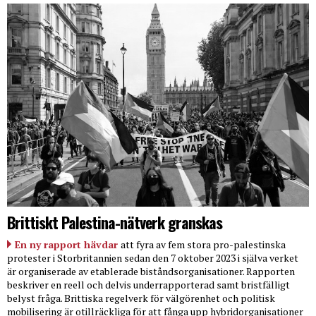
Brittiskt Palestina-nätverk granskas
En ny rapport hävdar
att fyra av fem stora pro-palestinska
protester i Storbritannien sedan den 7 oktober 2023 i själva verket
är organiserade av etablerade biståndsorganisationer. Rapporten
beskriver en reell och delvis underrapporterad samt bristfälligt
belyst fråga. Brittiska regelverk för välgörenhet och politisk
mobilisering är otillräckliga för att fånga upp hybridorganisationer