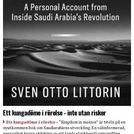
Ett kungadöme i rörelse - inte utan risker
Ett kungadöme i rörelse
– “Kingdom in motion” är titeln på en
nyutkommen bok om Saudiarabiens utveckling. En välinformerad,
personligt buren skildring av ett land i strukturell omvandling.