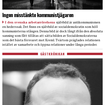
Ingen misstänkte kommunistjägaren
I den svenska arbetarrörelsens
självbild är antikommunismen
en hederssak. Det finns en självbild av socialdemokratin som höll
kommunisterna stången. Denna bild är dock långt ifrån den absoluta
sanning som fått tillåtas att sätta bilden av Socialdemokraterna
som det bästa försvaret mot Kreml. Tvärtom präglades relationen
istället av samarbete och öppna relationer under långa perioder.
GÄSTKRÖNIKAN