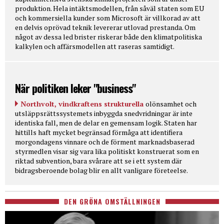
produktion. Hela intäktsmodellen, från såväl staten som EU
och kommersiella kunder som Microsoft är villkorad av att
en delvis oprövad teknik levererar utlovad prestanda. Om
något av dessa led brister riskerar både den klimatpolitiska
kalkylen och affärsmodellen att raseras samtidigt.
När politiken leker "business"
Northvolt, vindkraftens strukturella
olönsamhet och
utsläppsrättssystemets inbyggda snedvridningar är inte
identiska fall, men de delar en gemensam logik. Staten har
hittills haft mycket begränsad förmåga att identifiera
morgondagens vinnare och de förment marknadsbaserad
styrmedlen visar sig vara lika politiskt konstruerat som en
riktad subvention, bara svårare att se i ett system där
bidragsberoende bolag blir en allt vanligare företeelse.
DEN GRÖNA OMSTÄLLNINGEN