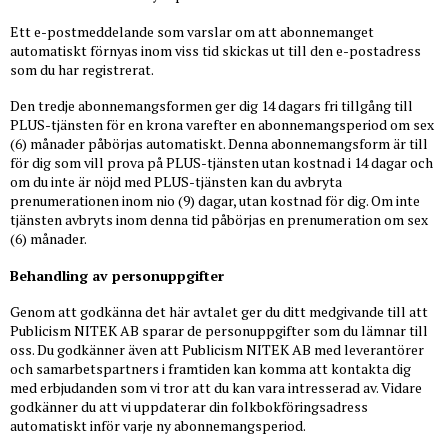
Ett e-postmeddelande som varslar om att abonnemanget
automatiskt förnyas inom viss tid skickas ut till den e-postadress
som du har registrerat.
Den tredje abonnemangsformen ger dig 14 dagars fri tillgång till
PLUS-tjänsten för en krona varefter en abonnemangsperiod om sex
(6) månader påbörjas automatiskt. Denna abonnemangsform är till
för dig som vill prova på PLUS-tjänsten utan kostnad i 14 dagar och
om du inte är nöjd med PLUS-tjänsten kan du avbryta
prenumerationen inom nio (9) dagar, utan kostnad för dig. Om inte
tjänsten avbryts inom denna tid påbörjas en prenumeration om sex
(6) månader.
Behandling av personuppgifter
Genom att godkänna det här avtalet ger du ditt medgivande till att
Publicism NITEK AB sparar de personuppgifter som du lämnar till
oss. Du godkänner även att Publicism NITEK AB med leverantörer
och samarbetspartners i framtiden kan komma att kontakta dig
med erbjudanden som vi tror att du kan vara intresserad av. Vidare
godkänner du att vi uppdaterar din folkbokföringsadress
automatiskt inför varje ny abonnemangsperiod.