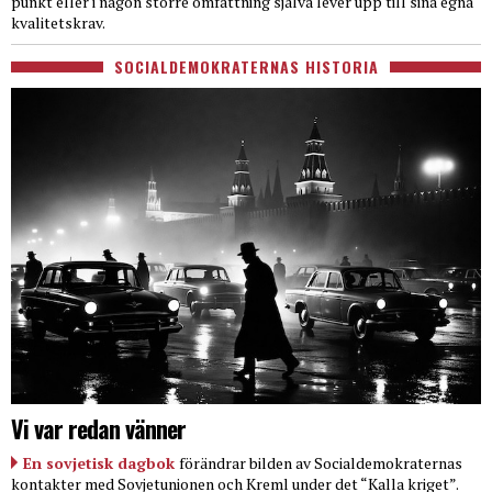
punkt eller i någon större omfattning själva lever upp till sina egna
kvalitetskrav.
SOCIALDEMOKRATERNAS HISTORIA
Vi var redan vänner
En sovjetisk dagbok
förändrar bilden av Socialdemokraternas
kontakter med Sovjetunionen och Kreml under det “Kalla kriget”.