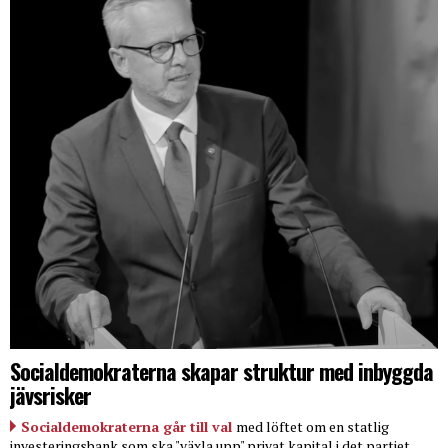
Socialdemokraterna skapar struktur med inbyggda
jävsrisker
Socialdemokraterna går till val
med löftet om en statlig
investeringsbank som ska "växla upp" privat kapital i det partiet