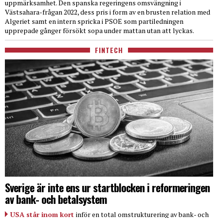
uppmärksamhet. Den spanska regeringens omsvängning i
Västsahara-frågan 2022, dess pris i form av en brusten relation med
Algeriet samt en intern spricka i PSOE som partiledningen
upprepade gånger försökt sopa under mattan utan att lyckas.
FINTECH
Sverige är inte ens ur startblocken i reformeringen
av bank- och betalsystem
USA står inom kort
inför en total omstrukturering av bank- och