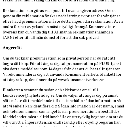
Reklamation kan göras via epost till ovan angiven adress. Om du
genom din reklamation önskar nedsättning av priset för vår tjänst
eller hävd prenumeration måste detta anges i din reklamation. Även
andra former av yrkanden måste tydligt framgå. Kommer vi inte
överens kan du vända dig till Allmänna reklamationsnämnden
(ARN) eller till allmän domstol för att din sak prövad.
Ångerrätt
Om du tecknar prenumeration som privatperson har du rätt att
ångra ditt köp. För att ångra digital prenumeration på PLUS-tjänst
ska detta meddelas inom 14 dagar från det att du beställt tjänsten.
Vi rekommenderar dig att använda Konsumentverkets blankett för
att ångra köp, den finner du på www.konsumentverket.se.
Blanketten scannar du sedan och skickar via email till
kundservice@nyheteridag.se
. Om du väljer att ångra dig på annat
sätt måste ditt meddelande till oss innehålla sådan information så
att vi enkelt kan identifiera dig. Sådan information är det namn, email
och telefonnummer som angetts när prenumerationen beställdes.
Meddelandet måste alltid innehålla en uttrycklig begäran om att du
vill utnyttja ångerrätten. En ofullständig eller otydlig begäran kan