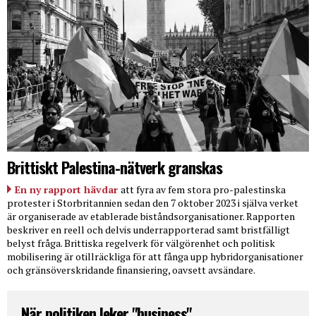
Brittiskt Palestina-nätverk granskas
En ny rapport hävdar
att fyra av fem stora pro-palestinska
protester i Storbritannien sedan den 7 oktober 2023 i själva verket
är organiserade av etablerade biståndsorganisationer. Rapporten
beskriver en reell och delvis underrapporterad samt bristfälligt
belyst fråga. Brittiska regelverk för välgörenhet och politisk
mobilisering är otillräckliga för att fånga upp hybridorganisationer
och gränsöverskridande finansiering, oavsett avsändare.
När politiken leker "business"