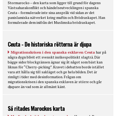
Stormarocko – den karta som ligger till grund för dagens
Västsaharakonflikt och händelseutvecklingen i spanska
Ceuta – formulerade inte sina anspråk vid sidan av det
panislamiska nätverket kring muftin och Brödraskapet. Han
formulerade dem inifrån det Muslimska brödraskapet.
Ceuta - De historiska rötterna är djupa
Migrationskrisen i den spanska exklaven Ceuta
har på
några dygn blivit ett svenskt inrikespolitiskt slagträ. Där
bägge sidor blockgränsen ägnar sig åt något som bäst kan
liknas för “Cherry-picking”. Kravet i debatten borde istället
vara att hålla sig till sakläget och ge hela bilden. Det är
rimligt i tider med desinformation. Frågan om
migrationskrisen i den spanska exklaven är större och går
djupare än vad som är allmänt känt.
Så ritades Marockos karta