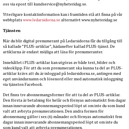
oss via epost till
kundservice@nyheteridag.se
.
Ytterligare kontaktinformation kan i framtiden stå att finna på vår
webbplats
www.ledarsidorna.se
alternativt www.nyheteridag.se
Tjänsten
När du blir digital prenumerant på Ledarsidorna får du tillgång till
så kallade ”PLUS-artiklar”, hädanefter kallad PLUS-tjänst. De
artiklarna är endast möjliga att läsa för prenumeranter.
Innehållet i PLUS-artiklar kan utgöras av både text, bilder och
videoklipp. För att du som prenumerant ska kunna ta del av PLUS-
artiklar krävs att du är inloggad på ledarsidorna.se, antingen med
eget användarnamn och lösenord eller med automatisk inloggning
via tjänsten Facebook.
Det finns tre abonnemangsformer för att ta del av PLUS-artiklar.
Den första är betalning för helår och förnyas automatiskt fem dagar
innan innevarande abonnemangsperiod löpt ut om inte du som kund
valt att avbryta prenumerationen. Den andra formen för
abonnemang gäller i sex (6) månader och förnyas automatiskt fem
dagar innan innevarande abonnemangsperiod löpt ut om inte du
som kund valt att avbryta prenumerationen.