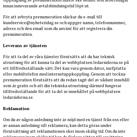
innan innevarande avtalsbindningstid löpt ut.
För att avbryta prenumeration skickar du e-mail till
kundservice@nyheteridag.se
och uppger namn, telefonnummer,
adress och den email som du använt för att registrera din
prenumeration.
Leverans av tjänsten
För att ta del av våra tjänster förutsätts att du har teknisk
utrustning för att kunna ta del av webbplatsen ledarsidorna.se på
ett tillfredsställande sätt. Det kan vara genom dator, surfplatta
eller mobiltelefon med internetuppkoppling. Genom att teckna
prenumeration förutsätts att du redan tagit del av sådant innehåll
som är gratis och att din tekniska utrustning därmed fungerar
tillfredsställande för att ta del av innehållet på webbplatsen
ledarsidorna.se.
Reklamation
Om du av någon anledning inte är nöjd med en tjänst från oss eller
av annan anledning vill reklamera, kan detta göras under
förutsättning att reklamationen sker inom skälig tid. Om du inte
reklamerar inom skälig tid kan du förlora rätten till ersättning.