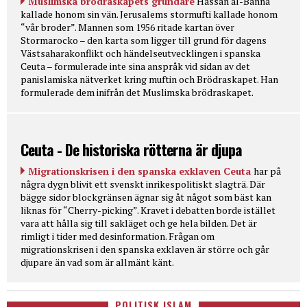
Muslimska brödraskapets grundare
Hassan al-Banna
kallade honom sin vän. Jerusalems stormufti kallade honom
“vår broder”. Mannen som 1956 ritade kartan över
Stormarocko – den karta som ligger till grund för dagens
Västsaharakonflikt och händelseutvecklingen i spanska
Ceuta – formulerade inte sina anspråk vid sidan av det
panislamiska nätverket kring muftin och Brödraskapet. Han
formulerade dem inifrån det Muslimska brödraskapet.
Ceuta - De historiska rötterna är djupa
Migrationskrisen i den spanska exklaven Ceuta
har på
några dygn blivit ett svenskt inrikespolitiskt slagträ. Där
bägge sidor blockgränsen ägnar sig åt något som bäst kan
liknas för “Cherry-picking”. Kravet i debatten borde istället
vara att hålla sig till sakläget och ge hela bilden. Det är
rimligt i tider med desinformation. Frågan om
migrationskrisen i den spanska exklaven är större och går
djupare än vad som är allmänt känt.
POLITISK ISLAM