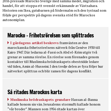
2016 pressade Marocko Sverige med samma medel, migration och
handel, för att stoppa ett svenskt erkännande av Västsahara.
Historien om Ikea, gatubarnen på Södermalm och den tystnad som
följde ger perspektiv på dagens svenska stöd för Marockos
autonomiplan.
Marocko - Frihetsrörelsen som splittrades
I gårdagens artikel beskrevs
framväxten av den
marockanska frihetsrörelsens nätverk från Genève 1930 till
Kairo 1947. Där ledarna al-Fassi och Abd el-Krim utgör två
grenar av samma rörelse. En rörelse som förenades genom
kontakter till Muslimska brödraskapets obestridde ledare
vid tiden, Amin al-Husseini. I den tredje delen av fyra följer hur
nätverket splittras och blir ramen för dagens konflikt.
Så ritades Marockos karta
Muslimska brödraskapets grundare
Hassan al-Banna
kallade honom sin vän. Jerusalems stormufti kallade honom
“vår broder”. Mannen som 1956 ritade kartan över