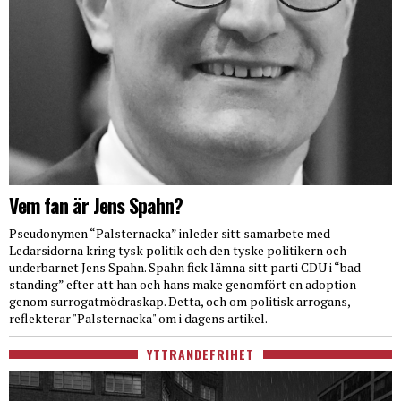
Vem fan är Jens Spahn?
Pseudonymen “Palsternacka” inleder sitt samarbete med
Ledarsidorna kring tysk politik och den tyske politikern och
underbarnet Jens Spahn. Spahn fick lämna sitt parti CDU i “bad
standing” efter att han och hans make genomfört en adoption
genom surrogatmödraskap. Detta, och om politisk arrogans,
reflekterar "Palsternacka" om i dagens artikel.
YTTRANDEFRIHET