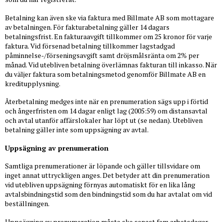
Betalning kan även ske via faktura med Billmate AB som mottagare
av betalningen. För fakturabetalning gäller 14 dagars
betalningsfrist. En fakturaavgift tillkommer om 25 kronor för varje
faktura. Vid försenad betalning tillkommer lagstadgad
påminnelse-/förseningsavgift samt dröjsmålsränta om 2% per
månad. Vid utebliven betalning överlämnas fakturan till inkasso. När
du väljer faktura som betalningsmetod genomför Billmate AB en
kreditupplysning.
Återbetalning medges inte när en prenumeration sägs upp i förtid
och ångerfristen om 14 dagar enligt lag (2005:59) om distansavtal
och avtal utanför affärslokaler har löpt ut (se nedan). Utebliven
betalning gäller inte som uppsägning av avtal.
Uppsägning av prenumeration
Samtliga prenumerationer är löpande och gäller tillsvidare om
inget annat uttryckligen anges. Det betyder att din prenumeration
vid utebliven uppsägning förnyas automatiskt för en lika lång
avtalsbindningstid som den bindningstid som du har avtalat om vid
beställningen.
Uppsägning av prenumeration måste ske senast fem arbetsdagar