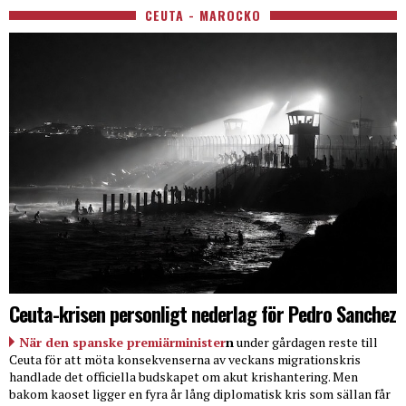
CEUTA - MAROCKO
Ceuta-krisen personligt nederlag för Pedro Sanchez
När den spanske premiärminister
n
under gårdagen reste till
Ceuta för att möta konsekvenserna av veckans migrationskris
handlade det officiella budskapet om akut krishantering. Men
bakom kaoset ligger en fyra år lång diplomatisk kris som sällan får