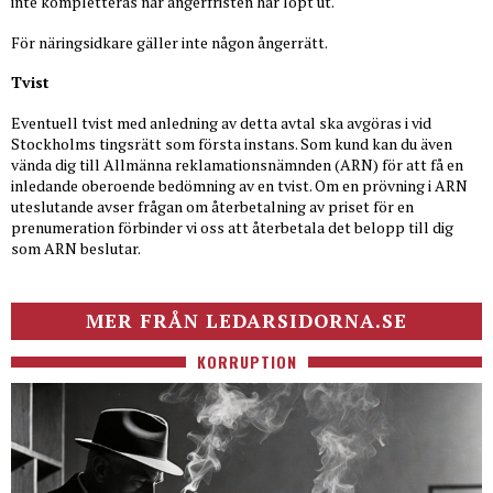
inte kompletteras när ångerfristen har löpt ut.
För näringsidkare gäller inte någon ångerrätt.
Tvist
Eventuell tvist med anledning av detta avtal ska avgöras i vid
Stockholms tingsrätt som första instans. Som kund kan du även
vända dig till Allmänna reklamationsnämnden (ARN) för att få en
inledande oberoende bedömning av en tvist. Om en prövning i ARN
uteslutande avser frågan om återbetalning av priset för en
prenumeration förbinder vi oss att återbetala det belopp till dig
som ARN beslutar.
MER FRÅN LEDARSIDORNA.SE
KORRUPTION