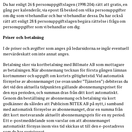
Du har enligt 26 § personuppgiftslagen (1998:204) rätt att gratis, en
gång per kalenderår, via epost få besked om vilka personuppgifter
om dig som vi behandlar och hur vi behandlar dessa. Du har också
rätt att enligt 28 § personuppgiftslagen begära rättelse i fråga om
personuppgifter som vi behandlar om dig.
Priser och betalning
I de priser och avgifter som anges på ledarsidorna.se ingår eventuell
mervärdeskatt om inte annat anges.
Betalning sker via kortbetalning med Billmate AB som mottagare
av betalningen. När abonnemang tecknas för första gången lämnas
kortnummer och uppgift om kortets giltighetstid. Vid automatisk
förnyelse av abonnemanget (se ovan under ”Tjänsten”) debiteras du
det vid den aktuella tidpunkten gällande abonnemangspriset för
den nya perioden, och summan dras från ditt kort automatiskt.
Genom din beställning av abonnemang och betalning via kort
godkänner du således att Publicism NITEK AB på nytt, i samband
med automatisk förnyelse av abonnemanget, drar en summa från
ditt kort motsvarande aktuellt abonnemangspris för en ny period.
Ett e-postmeddelande som varslar om att abonnemanget
automatiskt förnyas inom viss tid skickas ut till den e-postadress
som du har registrerat.