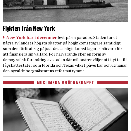
Flykten från New York
New York har i decennier
levt på en paradox. Staden tar ut
några av landets högsta skatter på höginkomsttagare samtidigt
som den förlitat sig på just dessa höginkomsttagares närvaro för
att finansiera sin välfärd. För närvarande sker en form av
demografisk förändring av staden där miljonärer väljer att flytta till
lågskattestater som Florida och Texas vilket påverkar och utmanar
den nyvalde borgmästarens reformutrymme.
MUSLIMSKA BRÖDRASKAPET