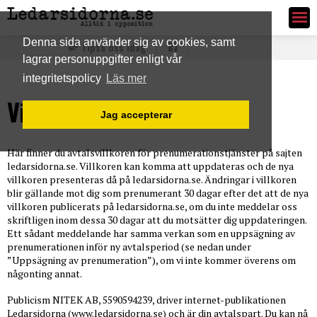
Ledarsidorna.se
Denna sida använder sig av cookies, samt
Tipsa oss idag
lagrar personuppgifter enligt vår
integritetspolicy
Läs mer
Villkor
Jag accepterar
Här finner du avtalsvillkoren för prenumerationstjänster på sajten
ledarsidorna.se. Villkoren kan komma att uppdateras och de nya
villkoren presenteras då på ledarsidorna.se. Ändringar i villkoren
blir gällande mot dig som prenumerant 30 dagar efter det att de nya
villkoren publicerats på ledarsidorna.se, om du inte meddelar oss
skriftligen inom dessa 30 dagar att du motsätter dig uppdateringen.
Ett sådant meddelande har samma verkan som en uppsägning av
prenumerationen inför ny avtalsperiod (se nedan under
”Uppsägning av prenumeration”), om vi inte kommer överens om
någonting annat.
Publicism NITEK AB, 5590594239, driver internet-publikationen
Ledarsidorna (www.ledarsidorna.se) och är din avtalspart. Du kan nå