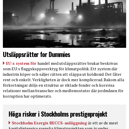
Utsläppsrätter for Dummies
EU:s system för
handel med utsläppsrätter brukar beskrivas
som EU:s flaggskeppsverktyg för klimatpolitik. Ett system där
industrin köper och säljer rätten att släppa ut koldioxid. Det låter
rent och enkelt. Verkligheten är dock mer komplicerad. Bakom alla
förkortningar döljs en struktur av riktade fonder och korsvisa
relationer mellan branscher och medlemsstater där jordmånen för
korruption har optimerats.
Höga risker i Stockholms prestigeprojekt
Stockholm Exergis BECCS-anläggning
är ett av de mest
kapitalintensiva svenska klimatprojekten som är under