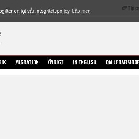
Tipsa
fter enligt vår integritetspolicy
Läs mer
Ledarsidorna.se
TIK
MIGRATION
ÖVRIGT
IN ENGLISH
OM LEDARSIDO