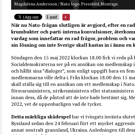
Magdalena Andersson / Nato logo. Pressbild. Montage.
E-post
När nu Nato-frågan slutligen är avgjord, efter en rad
krumbukter och parti-interna konvulsioner, återkom
vardag som innefattar en rad frågor, problem och v
sin lösning om inte Sverige skall kastas in i ännu en
Söndagen den 15 maj 2022 klockan 18.00 fick vi reda på 
Socialdemokraterna ser på en ansökan om medlemskap i N
och hållit sina ”dialoger”, som enligt uppgift bara en fe
medlemmarna ville delta i. Från klockan 18.00 den 15 maj
skall ställa sig till en ansökan om ett medlemskap i Nato
försvarsministern, utrikesministern eller statsministern
innan dess, då de påstod att de inte hade bestämt sig. M
2022, vet de uppenbarligen vad de tycker.
Detta märkliga skådespel
har vi tvingats invänta slutet
Ryssland sedan den 24 februari fört ett mycket aggressiv
annat neutralt grannland, Ukraina. Anledningen till dess