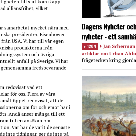
kligheten till slut kom ikapp
ad alliansfrihet, vilket
Dagens Nyheter och
 har samarbetat mycket nära med
nyheter - ett samhä
kanska presidenter, Eisenhower
från USA. Vi har till vår egen
1204
Jan Scherman 
tekniska produkterna från
artiklar om Urban Ahl
edningssystem och övriga
frågetecken kring gjorda
tuellt anfall på Sverige. Vi har
gra gemensamma fredsbevarande
om redovisat vad ett
ar för oss. Flera av våra
ramåt öppet redovisat, att de
ussionerna om för och emot har i
öts. Ändå anser många till ett
ram till en ansökan om
tion. Var har de varit de senaste
de inte tidningar, ser de inte på