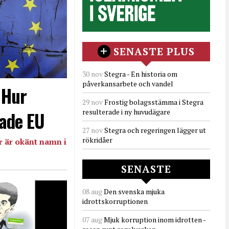
SENASTE PLUS
30 nov
Stegra - En historia om
påverkansarbete och vandel
- Hur
29 nov
Frostig bolagsstämma i Stegra
resulterade i ny huvudägare
ade EU
27 nov
Stegra och regeringen lägger ut
rökridåer
 är okänt namn i
SENASTE
08 aug
Den svenska mjuka
idrottskorruptionen
07 aug
Mjuk korruption inom idrotten -