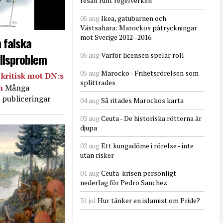
resan runt regelverken
05 aug
Ikea, gatubarnen och
Västsahara: Marockos påtryckningar
mot Sverige 2012–2016
 falska
llsproblem
05 aug
Varför licensen spelar roll
05 aug
Marocko - Frihetsrörelsen som
kritisk mot DN:s
splittrades
in
Många
 publiceringar
04 aug
Så ritades Marockos karta
03 aug
Ceuta - De historiska rötterna är
djupa
02 aug
Ett kungadöme i rörelse - inte
utan risker
01 aug
Ceuta-krisen personligt
nederlag för Pedro Sanchez
31 jul
Hur tänker en islamist om Pride?