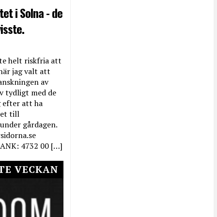
et i Solna - de
isste.
e helt riskfria att
när jag valt att
anskningen av
ev tydligt med de
efter att ha
t till
 under gårdagen.
rsidorna.se
ANK: 4732 00 […]
TE VECKAN