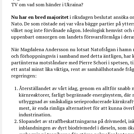
TV om vad som händer i Ukraina?
Nu har en bred majoritet
i riksdagen beslutat ansöka o
Nato. De som röstade nej var våra bägge partier på ytter
vilket nog inte förvånade någon. Ideologisk hemvist och
uppenbart omsorgen om landets försvarsförmåga i deras 
När Magdalena Andersson nu lotsat Natofrågan i hamn 
och förhoppningsvis i samband med detta äntligen, har 
partiinterna motståndare med Pierre Schori i spetsen, til
ett antal minst lika viktiga, rent av samhällshotande frå
regeringen:
Återställandet av vårt idag, genom en alltför snabb 
kärnreaktorer, farligt begränsade energisystem, där
utbyggnad av småskaliga serieproducerade kärnkraftv
mest, är enda rimliga alternativet för att kunna öv
industrination.
Slopandet av straffbeskattningarna på drivmedel, in
inblandningen av dyrt biodrivmedel i dieseln, som ök