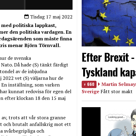
Tisdag 17 maj 2022
 med politiska lappkast,
mer den politiska vardagen. En
ardagsärenden som måste finna
 kris menar Björn Törnvall.
Efter Brexit 
hur de svenska
ato. Då hade (S) tänkt färdigt
Tyskland kap
mtondel av de inbjudna
 2022 vet (S) väljarna hur de
660
Martin Selmayr
. En inställning, som varken
Sverige
Fått stor makt
 har kunnat redovisa för egen del
en efter klockan 18 den 15 maj
 av, trots att vår stora granne
t och brutalt anfallskrig mot ett
a svårbegripliga och