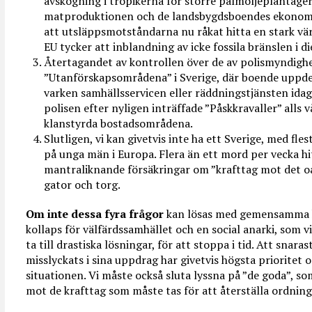
avskogning i tropikerna för större palmoljeplantager. 
matproduktionen och de landsbygdsboendes ekonomi i
att utsläppsmotståndarna nu råkat hitta en stark vär
EU tycker att inblandning av icke fossila bränslen i di
Återtagandet av kontrollen över de av polismyndighet
”Utanförskapsområdena” i Sverige, där boende uppde
varken samhällsservicen eller räddningstjänsten ida
polisen efter nyligen inträffade ”Påskkravaller” alls v
klanstyrda bostadsområdena.
Slutligen, vi kan givetvis inte ha ett Sverige, med f
på unga män i Europa. Flera än ett mord per vecka hitti
mantraliknande försäkringar om ”krafttag mot det o
gator och torg.
Om inte dessa fyra frågor
kan lösas med gemensamma kr
kollaps för välfärdssamhället och en social anarki, som vi
ta till drastiska lösningar, för att stoppa i tid. Att snara
misslyckats i sina uppdrag har givetvis högsta prioritet om
situationen. Vi måste också sluta lyssna på ”de goda”, so
mot de krafttag som måste tas för att återställa ordning