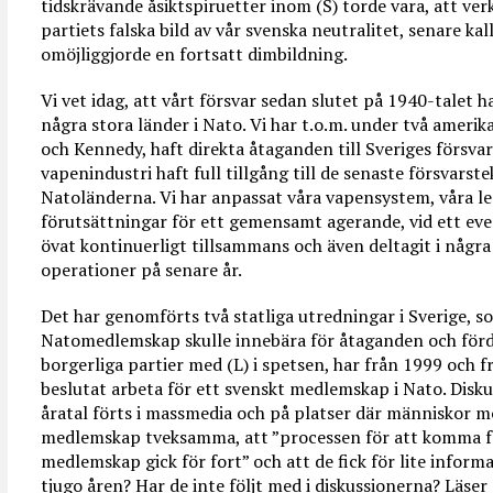
tidskrävande åsiktspiruetter inom (S) torde vara, att ver
partiets falska bild av vår svenska neutralitet, senare kall
omöjliggjorde en fortsatt dimbildning.
Vi vet idag, att vårt försvar sedan slutet på 1940-talet
några stora länder i Nato. Vi har t.o.m. under två ameri
och Kennedy, haft direkta åtaganden till Sveriges försvar 
vapenindustri haft full tillgång till de senaste försvars
Natoländerna. Vi har anpassat våra vapensystem, våra l
förutsättningar för ett gemensamt agerande, vid ett even
övat kontinuerligt tillsammans och även deltagit i nå
operationer på senare år.
Det har genomförts två statliga utredningar i Sverige, s
Natomedlemskap skulle innebära för åtaganden och fördel
borgerliga partier med (L) i spetsen, har från 1999 och f
beslutat arbeta för ett svenskt medlemskap i Nato. Disk
åratal förts i massmedia och på platser där människor m
medlemskap tveksamma, att ”processen för att komma f
medlemskap gick för fort” och att de fick för lite informa
tjugo åren? Har de inte följt med i diskussionerna? Läser 