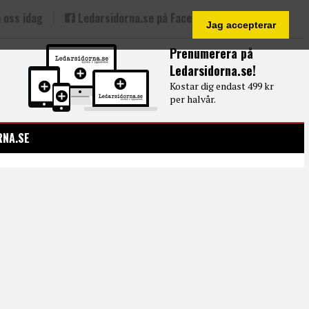
 oss idag
Ledarsidorna.se på Facebook
Jag accepterar
Prenumerera på
Ledarsidorna.se!
Kostar dig endast 499 kr
per halvår.
RNA.SE