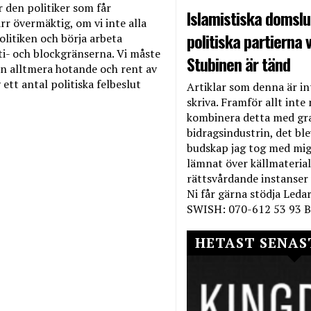
 den politiker som får
Islamistiska domslut
rr övermäktig, om vi inte alla
politiska partierna v
litiken och börja arbeta
ti- och blockgränserna. Vi måste
Stubinen är tänd
den alltmera hotande och rent av
 ett antal politiska felbeslut
Artiklar som denna är int
skriva. Framför allt inte 
kombinera detta med gr
bidragsindustrin, det bl
budskap jag tog med mig 
lämnat över källmateriale
rättsvårdande instanser
Ni får gärna stödja Leda
SWISH: 070-612 53 93 B
HETAST SENAS