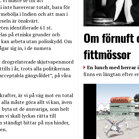
Vi måste se till att
nte havererar totalt, bara för
mebölja i Indien och att man i
eseln är önskvärt.
en identifierade 61 st.
Om förnuft 
las på etniska grunder och
g kan arbeta utan polisskydd. Om
ågar sig in, i de numera
fittmössor
lest drogrelaterade skjutvapenmord
En lunch med herrar i
lls i år, trots alla politikernas
finns en längtan efter e
acceptabla gängvåldet”, på våra
after, är vi på väg mot en total
 alla måste göra allt vi kan, även
st byta ut de ansvariga, som helt
 vi skall lyckas rätta till
m ständigt hittar på nya hinder,
en.