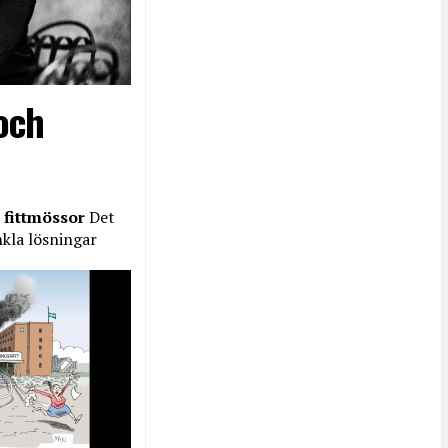
och
 fittmössor
Det
nkla lösningar