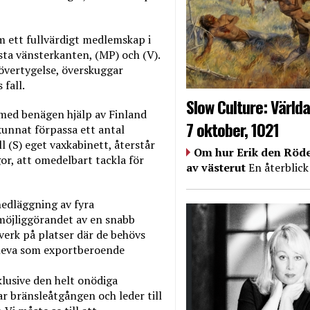
m ett fullvärdigt medlemskap i
sta vänsterkanten, (MP) och (V).
 övertygelse, överskuggar
fall.
Slow Culture: Världa
med benägen hjälp av Finland
7 oktober, 1021
kunnat förpassa ett antal
l (S) eget vaxkabinett, återstår
Om hur Erik den Röde
gor, att omedelbart tackla för
av västerut
En återblick
nedläggning av fyra
 möjliggörandet av en snabb
erk på platser där de behövs
erleva som exportberoende
klusive den helt onödiga
ar bränsleåtgången och leder till