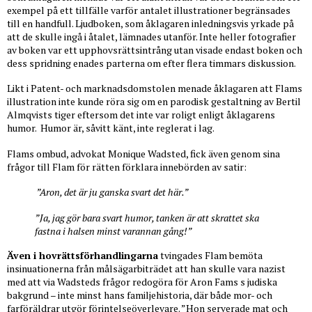
exempel på ett tillfälle varför antalet illustrationer begränsades
till en handfull. Ljudboken, som åklagaren inledningsvis yrkade på
att de skulle ingå i åtalet, lämnades utanför. Inte heller fotografier
av boken var ett upphovsrättsintrång utan visade endast boken och
dess spridning enades parterna om efter flera timmars diskussion.
Likt i Patent- och marknadsdomstolen menade åklagaren att Flams
illustration inte kunde röra sig om en parodisk gestaltning av Bertil
Almqvists tiger eftersom det inte var roligt enligt åklagarens
humor.
Humor är, såvitt känt, inte reglerat i lag.
Flams ombud, advokat Monique Wadsted, fick även genom sina
frågor till Flam för rätten förklara innebörden av satir:
”Aron, det är ju ganska svart det här.”
”Ja, jag gör bara svart humor, tanken är att skrattet ska
fastna i halsen minst varannan gång!”
Även i hovrättsförhandlingarna
tvingades Flam bemöta
insinuationerna från målsägarbiträdet att han skulle vara nazist
med att via Wadsteds frågor redogöra för Aron Fams s judiska
bakgrund – inte minst hans familjehistoria, där både mor- och
farföräldrar utgör förintelseöverlevare. ”Hon serverade mat och