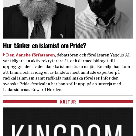
Hur tänker en islamist om Pride?
Den danske författaren
, debattören och föreläsaren Yaqoub Ali
var tidigare en aktiv rekryterare åt, och därmed bidragit till
uppbyggnaden av den danska islamistiska miljön. En miljö han kom
att lämna och är idag en av landets mest anlitade experter på
radikal islamism samt radikala muslimska rörelser. Inför den
svenska Pride-festivalen har han ställt upp på en intervju med
Ledarsidornas Edward Nordén.
KULTUR