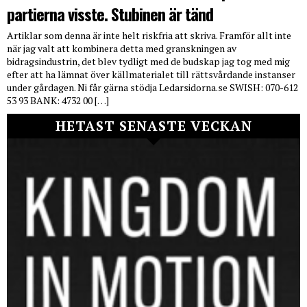
partierna visste. Stubinen är tänd
Artiklar som denna är inte helt riskfria att skriva. Framför allt inte
när jag valt att kombinera detta med granskningen av
bidragsindustrin, det blev tydligt med de budskap jag tog med mig
efter att ha lämnat över källmaterialet till rättsvårdande instanser
under gårdagen. Ni får gärna stödja Ledarsidorna.se SWISH: 070-612
53 93 BANK: 4732 00 […]
HETAST SENASTE VECKAN