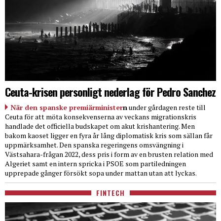
Ceuta-krisen personligt nederlag för Pedro Sanchez
När den spanske premiärminister
n
under gårdagen reste till
Ceuta för att möta konsekvenserna av veckans migrationskris
handlade det officiella budskapet om akut krishantering. Men
bakom kaoset ligger en fyra år lång diplomatisk kris som sällan får
uppmärksamhet. Den spanska regeringens omsvängning i
Västsahara-frågan 2022, dess pris i form av en brusten relation med
Algeriet samt en intern spricka i PSOE som partiledningen
upprepade gånger försökt sopa under mattan utan att lyckas.
FINTECH