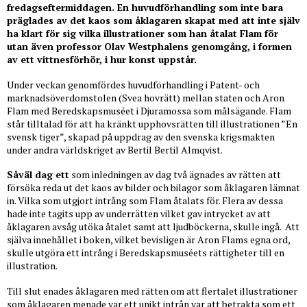
fredagseftermiddagen. En huvudförhandling som inte bara
präglades av det kaos som åklagaren skapat med att inte själv
ha klart för sig vilka illustrationer som han åtalat Flam för
utan även professor Olav Westphalens genomgång, i formen
av ett vittnesförhör, i hur konst uppstår.
Under veckan genomfördes huvudförhandling i Patent- och
marknadsöverdomstolen (Svea hovrätt) mellan staten och Aron
Flam med Beredskapsmuséet i Djuramossa som målsägande. Flam
står tilltalad för att ha kränkt upphovsrätten till illustrationen ”En
svensk tiger”, skapad på uppdrag av den svenska krigsmakten
under andra världskriget av Bertil Bertil Almqvist.
Såväl dag ett
som inledningen av dag två ägnades av rätten att
försöka reda ut det kaos av bilder och bilagor som åklagaren lämnat
in. Vilka som utgjort intrång som Flam åtalats för. Flera av dessa
hade inte tagits upp av underrätten vilket gav intrycket av att
åklagaren avsåg utöka åtalet samt att ljudböckerna, skulle ingå. Att
själva innehållet i boken, vilket bevisligen är Aron Flams egna ord,
skulle utgöra ett intrång i Beredskapsmuséets rättigheter till en
illustration.
Till slut enades åklagaren med rätten om att flertalet illustrationer
som åklagaren menade var ett unikt intrån var att betrakta som ett