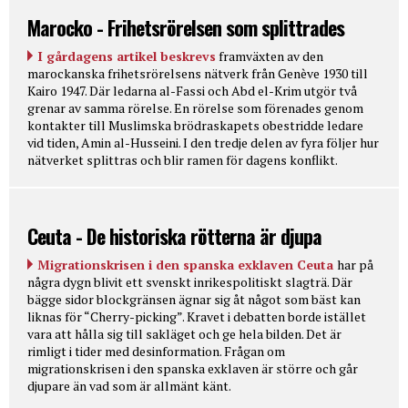
Marocko - Frihetsrörelsen som splittrades
I gårdagens artikel beskrevs
framväxten av den
marockanska frihetsrörelsens nätverk från Genève 1930 till
Kairo 1947. Där ledarna al-Fassi och Abd el-Krim utgör två
grenar av samma rörelse. En rörelse som förenades genom
kontakter till Muslimska brödraskapets obestridde ledare
vid tiden, Amin al-Husseini. I den tredje delen av fyra följer hur
nätverket splittras och blir ramen för dagens konflikt.
Ceuta - De historiska rötterna är djupa
Migrationskrisen i den spanska exklaven Ceuta
har på
några dygn blivit ett svenskt inrikespolitiskt slagträ. Där
bägge sidor blockgränsen ägnar sig åt något som bäst kan
liknas för “Cherry-picking”. Kravet i debatten borde istället
vara att hålla sig till sakläget och ge hela bilden. Det är
rimligt i tider med desinformation. Frågan om
migrationskrisen i den spanska exklaven är större och går
djupare än vad som är allmänt känt.