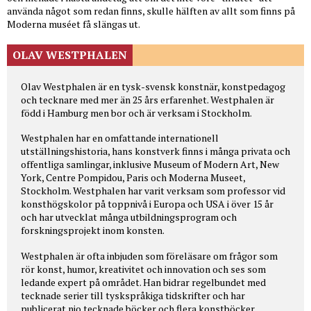
använda något som redan finns, skulle hälften av allt som finns på
Moderna muséet få slängas ut.
OLAV WESTPHALEN
Olav Westphalen är en tysk-svensk konstnär, konstpedagog
och tecknare med mer än 25 års erfarenhet. Westphalen är
född i Hamburg men bor och är verksam i Stockholm.
Westphalen har en omfattande internationell
utställningshistoria, hans konstverk finns i många privata och
offentliga samlingar, inklusive Museum of Modern Art, New
York, Centre Pompidou, Paris och Moderna Museet,
Stockholm. Westphalen har varit verksam som professor vid
konsthögskolor på toppnivå i Europa och USA i över 15 år
och har utvecklat många utbildningsprogram och
forskningsprojekt inom konsten.
Westphalen är ofta inbjuden som föreläsare om frågor som
rör konst, humor, kreativitet och innovation och ses som
ledande expert på området. Han bidrar regelbundet med
tecknade serier till tyskspråkiga tidskrifter och har
publicerat nio tecknade böcker och flera konstböcker.