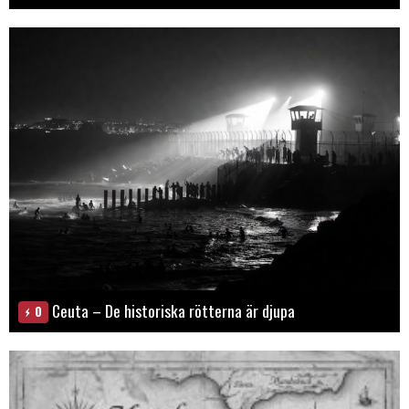
Ceuta – De historiska rötterna är djupa
0