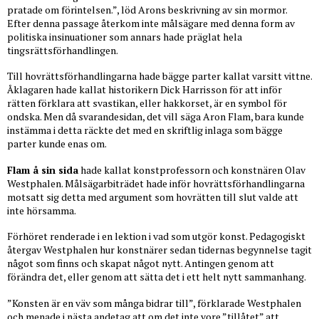
pratade om förintelsen.”, löd Arons beskrivning av sin mormor.
Efter denna passage återkom inte målsägare med denna form av
politiska insinuationer som annars hade präglat hela
tingsrättsförhandlingen.
Till hovrättsförhandlingarna hade bägge parter kallat varsitt vittne.
Åklagaren hade kallat historikern Dick Harrisson för att inför
rätten förklara att svastikan, eller hakkorset, är en symbol för
ondska. Men då svarandesidan, det vill säga Aron Flam, bara kunde
instämma i detta räckte det med en skriftlig inlaga som bägge
parter kunde enas om.
Flam å sin sida
hade kallat konstprofessorn och konstnären Olav
Westphalen. Målsägarbiträdet hade inför hovrättsförhandlingarna
motsatt sig detta med argument som hovrätten till slut valde att
inte hörsamma.
Förhöret renderade i en lektion i vad som utgör konst. Pedagogiskt
återgav Westphalen hur konstnärer sedan tidernas begynnelse tagit
något som finns och skapat något nytt. Antingen genom att
förändra det, eller genom att sätta det i ett helt nytt sammanhang.
”Konsten är en väv som många bidrar till”, förklarade Westphalen
och menade i nästa andetag att om det inte vore ”tillåtet” att