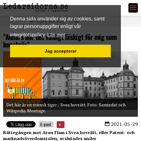
Ledarsidorna.se
Denna sida använder sig av cookies, samt
Tipsa oss idag
lagrar personuppgifter enligt vår
”Annars blir det väldigt läskigt för mig som
integritetspolicy
Läs mer
konstnär”
Jag accepterar
Det här är en svensk tiger / Svea hovrätt. Foto: Samizdat och
Wikipedia. Montage.
2021-05-29
E-post
Rättegången mot Aron Flam i Svea hovrätt, eller Patent- och
marknadsöverdomstolen, avslutades under