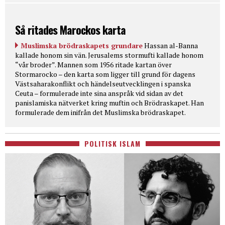
Så ritades Marockos karta
Muslimska brödraskapets grundare
Hassan al-Banna
kallade honom sin vän. Jerusalems stormufti kallade honom
“vår broder”. Mannen som 1956 ritade kartan över
Stormarocko – den karta som ligger till grund för dagens
Västsaharakonflikt och händelseutvecklingen i spanska
Ceuta – formulerade inte sina anspråk vid sidan av det
panislamiska nätverket kring muftin och Brödraskapet. Han
formulerade dem inifrån det Muslimska brödraskapet.
POLITISK ISLAM