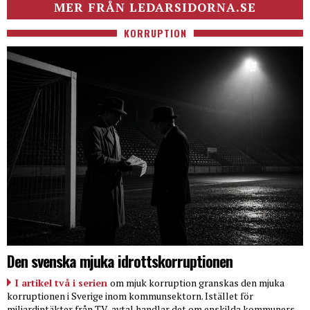
MER FRÅN LEDARSIDORNA.SE
KORRUPTION
Den svenska mjuka idrottskorruptionen
I artikel två i serien
om mjuk korruption granskas den mjuka
korruptionen i Sverige inom kommunsektorn. Istället för
miljardintäkter från TV-avtal handlar det om enskilda kommuners