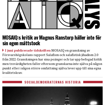
MOSAIQ:s kritik av Magnus Ranstorp håller inte för
sin egen måttstock
I juni publicerade tidskriften
MOSAIQ en granskning av
Försvarshögskolans rapport Salafism och salafistisk jihadism 2.0
från 2022. Granskningen har sina poänger och tar upp befogad kritik
men trovärdigheten faller eftersom granskarna inte själva på någon
punkt eller i någon större omfattning själva lever upp till sina egna
kvalitetskrav.
SOCIALDEMOKRATERNAS HISTORIA