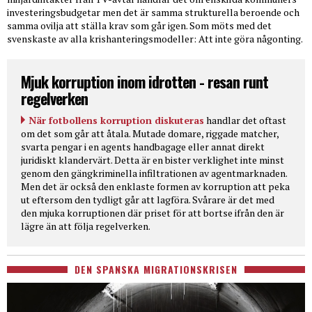
investeringsbudgetar men det är samma strukturella beroende och
samma ovilja att ställa krav som går igen. Som möts med det
svenskaste av alla krishanteringsmodeller: Att inte göra någonting.
Mjuk korruption inom idrotten - resan runt
regelverken
När fotbollens korruption diskuteras
handlar det oftast
om det som går att åtala. Mutade domare, riggade matcher,
svarta pengar i en agents handbagage eller annat direkt
juridiskt klandervärt. Detta är en bister verklighet inte minst
genom den gängkriminella infiltrationen av agentmarknaden.
Men det är också den enklaste formen av korruption att peka
ut eftersom den tydligt går att lagföra. Svårare är det med
den mjuka korruptionen där priset för att bortse ifrån den är
lägre än att följa regelverken.
DEN SPANSKA MIGRATIONSKRISEN