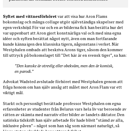
Syftet med vittnesförhöret
var att visa hur Aron Flams
bokomslag och många collage utgör självständiga skapelser med
egen verkshöjd. För var och en av bilderna fick han berätta hur det
var uppenbart att Aron gjort konstnärliga val och med sina egna
idéer och syften berättat något nytt, även om man fortfarande
kunde känna igen den klassiska tigern, någonstans i verket. När
Westphalen ombads att beskriva Arons tiger, såsom den kommer
till uttryck på bokomslaget till ”Det här är en svensk tiger”, sa han:
”Den kanske är otrevlig eller obekväm, men den är komisk,
en parodi.”
Advokat Wadsted avslutade förhöret med Westphalen genom att
fråga honom om han själv ansåg att målet mot Aron Flam var ett
viktigt mål.
Starkt och personligt berättade professor Westphalen om egna
erfarenheter av studenter från Belarus vars hela liv var beroende av
rätten av skämta med narrativ eller bilder av landets diktator. Den
satiriska tidskrift han själv arbetade för hade blivit ”stämd av alla,
inklusive påven” – något som han såg som närmast naturligt, så