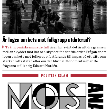
Är lagen om hets mot folkgrupp utdaterad?
Två uppmärksammade fall
visar hur svårt det är att dra gränsen
mellan skyddet mot hat och skyddet för det fria ordet. Frågan är om
lagen om hets mot folkgrupp fortfarande tillämpas på ett sätt som
stärker rättsstaten eller om den blivit alltför oförutsägbar. De
frågorna ställer sig Edward Nordén.
POLITISK ISLAM