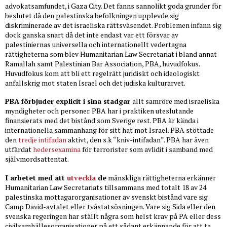
advokatsamfundet, i Gaza City. Det fanns sannolikt goda grunder för
beslutet då den palestinska befolkningen upplevde sig
diskriminerade av det israeliska rättsväsendet. Problemen infann sig
dock ganska snart då det inte endast var ett försvar av
palestiniernas universella och internationellt vedertagna
rättigheterna som blev Humanitarian Law Secretariat i bland annat
Ramallah samt Palestinian Bar Association, PBA, huvudfokus.
Huvudfokus kom att bli ett regelrätt juridiskt och ideologiskt
anfallskrig mot staten Israel och det judiska kulturarvet.
PBA förbjuder explicit i sina stadgar
allt samröre med israeliska
myndigheter och personer. PBA har i praktiken uteslutande
finansierats med det bistånd som Sverige rest. PBA är kända i
internationella sammanhang för sitt hat mot Israel. PBA stöttade
den
tredje intifadan
aktivt, den s.k “kniv-intifadan”. PBA har även
utfärdat
hedersexamina
för terrorister som avlidit i samband med
självmordsattentat.
I arbetet med att
utveckla
de
mänskliga rättigheterna erkänner
Humanitarian Law Secretariats tillsammans med totalt 18 av 24
palestinska mottagarorganisationer av svenskt bistånd vare sig
Camp David-avtalet eller tvåstatsösningen. Vare sig Sida eller den
svenska regeringen har ställt några som helst krav på PA eller dess
civilsamhällesorganisationer på ett sådant erkännande för att ta