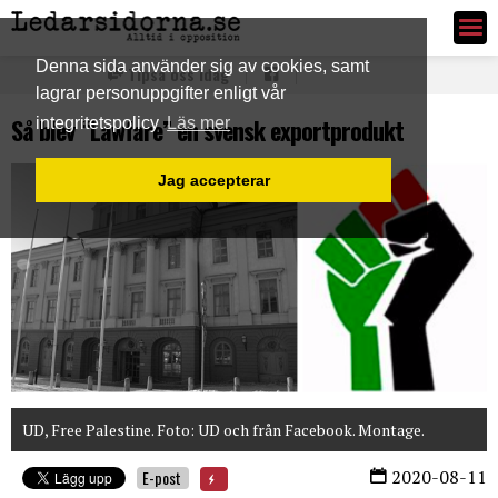
Ledarsidorna.se
Denna sida använder sig av cookies, samt
Tipsa oss idag
lagrar personuppgifter enligt vår
Så blev “Lawfare” en svensk exportprodukt
integritetspolicy
Läs mer
Jag accepterar
UD, Free Palestine. Foto: UD och från Facebook. Montage.
2020-08-11
E-post