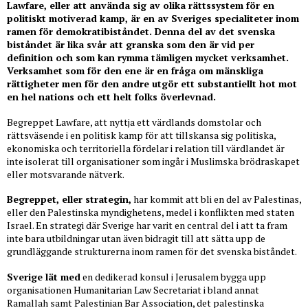
Lawfare, eller att använda sig av olika rättssystem för en
politiskt motiverad kamp, är en av Sveriges specialiteter inom
ramen för demokratibiståndet. Denna del av det svenska
biståndet är lika svår att granska som den är vid per
definition och som kan rymma tämligen mycket verksamhet.
Verksamhet som för den ene är en fråga om mänskliga
rättigheter men för den andre utgör ett substantiellt hot mot
en hel nations och ett helt folks överlevnad.
Begreppet Lawfare, att nyttja ett värdlands domstolar och
rättsväsende i en politisk kamp för att tillskansa sig politiska,
ekonomiska och territoriella fördelar i relation till värdlandet är
inte isolerat till organisationer som ingår i Muslimska brödraskapet
eller motsvarande nätverk.
Begreppet, eller strategin,
har kommit att bli en del av Palestinas,
eller den Palestinska myndighetens, medel i konflikten med staten
Israel. En strategi där Sverige har varit en central del i att ta fram
inte bara utbildningar utan även bidragit till att sätta upp de
grundläggande strukturerna inom ramen för det svenska biståndet.
Sverige lät med
en dedikerad konsul i Jerusalem bygga upp
organisationen Humanitarian Law Secretariat i bland annat
Ramallah samt Palestinian Bar Association, det palestinska