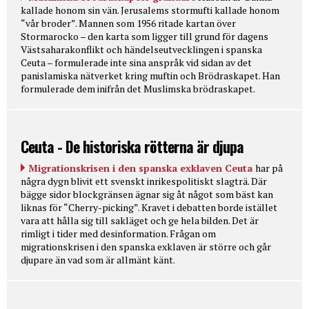
kallade honom sin vän. Jerusalems stormufti kallade honom
“vår broder”. Mannen som 1956 ritade kartan över
Stormarocko – den karta som ligger till grund för dagens
Västsaharakonflikt och händelseutvecklingen i spanska
Ceuta – formulerade inte sina anspråk vid sidan av det
panislamiska nätverket kring muftin och Brödraskapet. Han
formulerade dem inifrån det Muslimska brödraskapet.
Ceuta - De historiska rötterna är djupa
Migrationskrisen i den spanska exklaven Ceuta
har på
några dygn blivit ett svenskt inrikespolitiskt slagträ. Där
bägge sidor blockgränsen ägnar sig åt något som bäst kan
liknas för “Cherry-picking”. Kravet i debatten borde istället
vara att hålla sig till sakläget och ge hela bilden. Det är
rimligt i tider med desinformation. Frågan om
migrationskrisen i den spanska exklaven är större och går
djupare än vad som är allmänt känt.