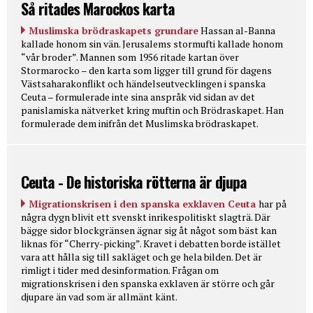
Så ritades Marockos karta
Muslimska brödraskapets grundare
Hassan al-Banna
kallade honom sin vän. Jerusalems stormufti kallade honom
“vår broder”. Mannen som 1956 ritade kartan över
Stormarocko – den karta som ligger till grund för dagens
Västsaharakonflikt och händelseutvecklingen i spanska
Ceuta – formulerade inte sina anspråk vid sidan av det
panislamiska nätverket kring muftin och Brödraskapet. Han
formulerade dem inifrån det Muslimska brödraskapet.
Ceuta - De historiska rötterna är djupa
Migrationskrisen i den spanska exklaven Ceuta
har på
några dygn blivit ett svenskt inrikespolitiskt slagträ. Där
bägge sidor blockgränsen ägnar sig åt något som bäst kan
liknas för “Cherry-picking”. Kravet i debatten borde istället
vara att hålla sig till sakläget och ge hela bilden. Det är
rimligt i tider med desinformation. Frågan om
migrationskrisen i den spanska exklaven är större och går
djupare än vad som är allmänt känt.