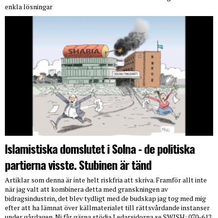
enkla lösningar
Islamistiska domslutet i Solna - de politiska
partierna visste. Stubinen är tänd
Artiklar som denna är inte helt riskfria att skriva. Framför allt inte
när jag valt att kombinera detta med granskningen av
bidragsindustrin, det blev tydligt med de budskap jag tog med mig
efter att ha lämnat över källmaterialet till rättsvårdande instanser
under gårdagen. Ni får gärna stödja Ledarsidorna.se SWISH: 070-612