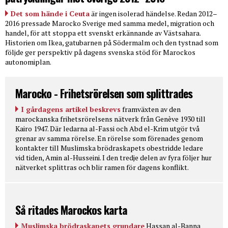
Det som hände i Ceuta
är ingen isolerad händelse. Redan 2012–
2016 pressade Marocko Sverige med samma medel, migration och
handel, för att stoppa ett svenskt erkännande av Västsahara.
Historien om Ikea, gatubarnen på Södermalm och den tystnad som
följde ger perspektiv på dagens svenska stöd för Marockos
autonomiplan.
Marocko - Frihetsrörelsen som splittrades
I gårdagens artikel beskrevs
framväxten av den
marockanska frihetsrörelsens nätverk från Genève 1930 till
Kairo 1947. Där ledarna al-Fassi och Abd el-Krim utgör två
grenar av samma rörelse. En rörelse som förenades genom
kontakter till Muslimska brödraskapets obestridde ledare
vid tiden, Amin al-Husseini. I den tredje delen av fyra följer hur
nätverket splittras och blir ramen för dagens konflikt.
Så ritades Marockos karta
Muslimska brödraskapets grundare
Hassan al-Banna