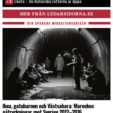
Ceuta – De historiska rötterna är djupa
0
MER FRÅN LEDARSIDORNA.SE
DEN SPANSKA MIGRATIONSKRISEN
Ikea, gatubarnen och Västsahara: Marockos
påtryckningar mot Sverige 2012–2016