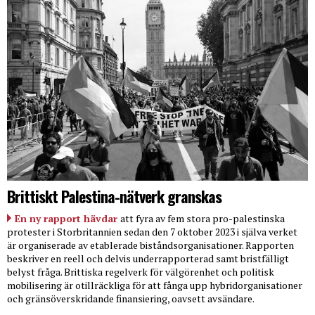
Brittiskt Palestina-nätverk granskas
En ny rapport hävdar
att fyra av fem stora pro-palestinska
protester i Storbritannien sedan den 7 oktober 2023 i själva verket
är organiserade av etablerade biståndsorganisationer. Rapporten
beskriver en reell och delvis underrapporterad samt bristfälligt
belyst fråga. Brittiska regelverk för välgörenhet och politisk
mobilisering är otillräckliga för att fånga upp hybridorganisationer
och gränsöverskridande finansiering, oavsett avsändare.