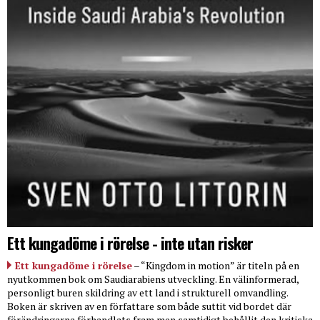
Ett kungadöme i rörelse - inte utan risker
Ett kungadöme i rörelse
– “Kingdom in motion” är titeln på en
nyutkommen bok om Saudiarabiens utveckling. En välinformerad,
personligt buren skildring av ett land i strukturell omvandling.
Boken är skriven av en författare som både suttit vid bordet där
förändringarna förhandlats fram men samtidigt behållit den kritiska