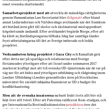
emot svenska skattemedel.
Samarbetsprojektet med att
utveckla de mänskliga rättigheterna
genom Humanitarian Law Secretariat blev
ifrågasatt
efter bland
annat Ledarsidornas och Världen idags avslöjande när det framkom
att bistånd även gått till skolor och skolmaterial med uppenbart
krigshetsande ändamål. Efter avslöjandet begärde Norge, efter att
ha klivit av, biståndspengarna tillbaka. Idag har samtliga länder
fryst utbetalningarna till det av Sverige initierade och ledda
projektet.
Verksamheten kring projektet i Gaza City
och Ramallah gick
efter detta ner på sparlåga och relationerna med Sverige
försämrades ytterligare efter att Israel under sommaren 2017
markerat kraftigt mot att två svenska UD-tjänstemän när de var på
väg ner för att bidra med ytterligare utbildning och rådgivning inom
Lawfare
.
Utbildning i
Lawfare
genomfördes även på Stockholms
universitet för särskilt inbjudna finansierat ur UD:s budget för
konflikthantering.
Men att de svenska insatserna
nu burit frukt trots allt bör stå
höjt över allt tvivel. Efter att Palestina ratificerat Rom-stadgan, och
ger Internationella Brottmålsdomstolen
jurisdiktion
över det