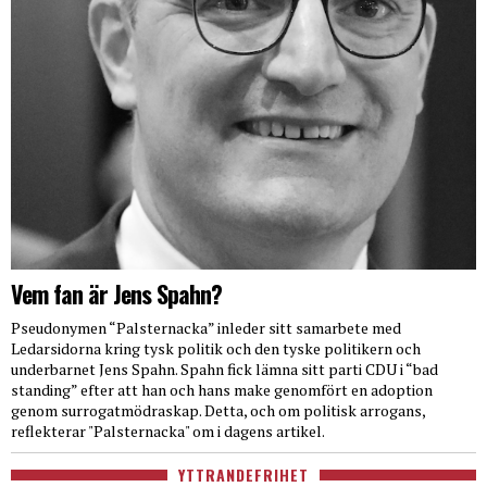
Vem fan är Jens Spahn?
Pseudonymen “Palsternacka” inleder sitt samarbete med
Ledarsidorna kring tysk politik och den tyske politikern och
underbarnet Jens Spahn. Spahn fick lämna sitt parti CDU i “bad
standing” efter att han och hans make genomfört en adoption
genom surrogatmödraskap. Detta, och om politisk arrogans,
reflekterar "Palsternacka" om i dagens artikel.
YTTRANDEFRIHET