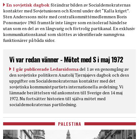
En sovjetisk dagbok
förändrar bilden av Socialdemokraternas
kontakter med Sovjetunionen och Kreml under det “Kalla kriget”.
Sten Anderssons möte med centralkommittémedlemmen Boris
Ponomarjov 1965 framstår inte längre som en isolerad händelse
utan som en del av en långvarig och förtrolig partikanal. En exklusiv
kommunikationskanal som sköttes av identifierade namngivna
funktionärer på båda sidor.
Vi var redan vänner - Mötet med S i maj 1972
I går publicerade Ledarsidorna
del 1 av en genomgång av
den sovjetiske politikern Anatolij Tjernjajevs dagbok och dess
uppgifter om Socialdemokraternas kontakter med det
sovjetiska kommunistpartiets internationella avdelning. Vi
lämnade berättelsen vid ankomsten till Sverige den 14 maj
1972. Nu fortsätter historien till själva mötet med
socialdemokraternas partiledning.
PALESTINA