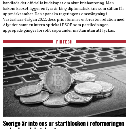
handlade det officiella budskapet om akut krishantering. Men
bakom kaoset ligger en fyra år lång diplomatisk kris som sällan får
uppmärksamhet. Den spanska regeringens omsvängning i
Västsahara-frågan 2022, dess pris i form av en brusten relation med
Algeriet samt en intern spricka i PSOE som partiledningen
upprepade gånger försökt sopa under mattan utan att lyckas.
FINTECH
Sverige är inte ens ur startblocken i reformeringen