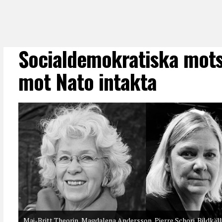
Socialdemokratiska mots
mot Nato intakta
Maj-Britt Theorin, Magdalena Andersson, Pierre Schori. Bildkä