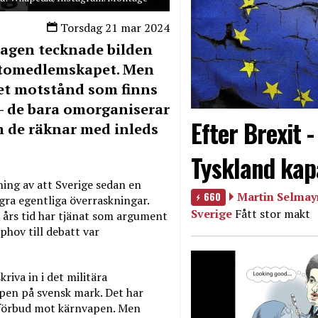
Torsdag 21 mar 2024
dagen tecknade bilden
Natomedlemskapet. Men
 Det motstånd som finns
– de bara omorganiserar
Efter Brexit 
m de räknar med inleds
Tyskland kap
ning av att Sverige sedan en
660
Martin Selmayr
gra egentliga överraskningar.
Sverige
Fått stor makt
 års tid har tjänat som argument
phov till debatt var
kriva in i det militära
apen på svensk mark. Det har
 förbud mot kärnvapen. Men