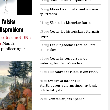
05 aug
Varför licensen spelar roll
05 aug
Marocko - Frihetsrörelsen som
splittrades
 falska
04 aug
Så ritades Marockos karta
llsproblem
03 aug
Ceuta - De historiska rötterna är
djupa
kritisk mot DN:s
in
Många
02 aug
Ett kungadöme i rörelse - inte
 publiceringar
utan risker
01 aug
Ceuta-krisen personligt
nederlag för Pedro Sanchez
31 jul
Hur tänker en islamist om Pride?
30 jul
Sverige är inte ens ur
startblocken i reformeringen av bank-
och betalsystem
29 jul
Vem fan är Jens Spahn?