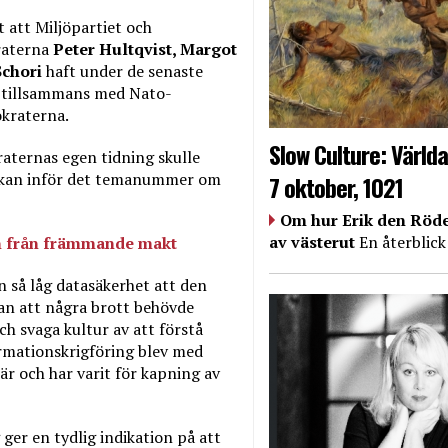
t att Miljöpartiet och
raterna
Peter Hultqvist, Margot
Schori
haft under de senaste
, tillsammans med Nato-
okraterna.
Slow Culture: Världa
raternas egen tidning skulle
eckan inför det temanummer om
7 oktober, 1021
Om hur Erik den Röde
av västerut
En återblick
n från främmande makt
 så låg datasäkerhet att den
an att några brott behövde
h svaga kultur av att förstå
rmationskrigföring blev med
 är och har varit för kapning av
er en tydlig indikation på att