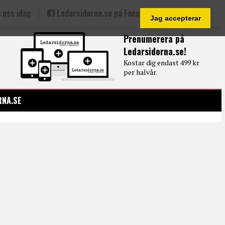
 oss idag
Ledarsidorna.se på Facebook
Jag accepterar
Prenumerera på
Ledarsidorna.se!
Kostar dig endast 499 kr
per halvår.
RNA.SE