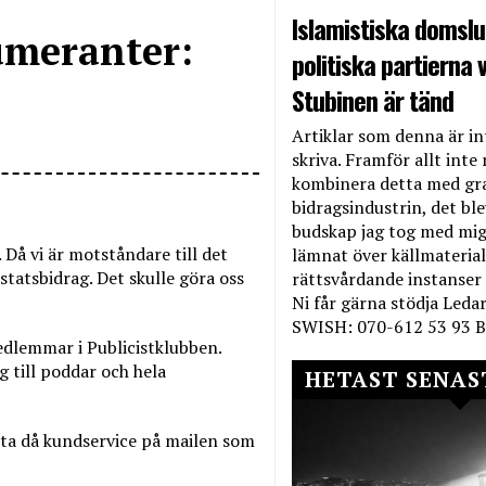
Islamistiska domslut
umeranter:
politiska partierna v
Stubinen är tänd
Artiklar som denna är int
skriva. Framför allt inte 
kombinera detta med gr
bidragsindustrin, det bl
budskap jag tog med mig 
 Då vi är motståndare till det
lämnat över källmateriale
statsbidrag. Det skulle göra oss
rättsvårdande instanser
Ni får gärna stödja Leda
SWISH: 070-612 53 93 B
edlemmar i Publicistklubben.
till poddar och hela
HETAST SENAS
ta då kundservice på mailen som