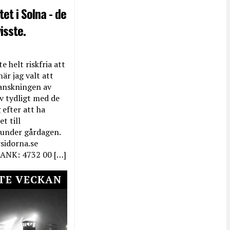
et i Solna - de
isste.
e helt riskfria att
när jag valt att
anskningen av
ev tydligt med de
efter att ha
t till
 under gårdagen.
rsidorna.se
ANK: 4732 00 […]
TE VECKAN