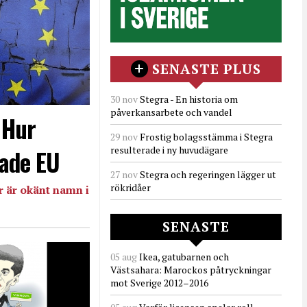
SENASTE PLUS
30 nov
Stegra - En historia om
påverkansarbete och vandel
- Hur
29 nov
Frostig bolagsstämma i Stegra
resulterade i ny huvudägare
ade EU
27 nov
Stegra och regeringen lägger ut
rökridåer
 är okänt namn i
SENASTE
05 aug
Ikea, gatubarnen och
Västsahara: Marockos påtryckningar
mot Sverige 2012–2016