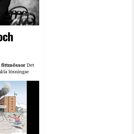
och
 fittmössor
Det
nkla lösningar