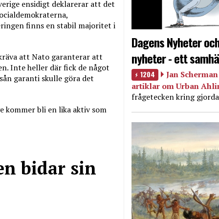
verige ensidigt deklarerar att det
Socialdemokraterna,
ngen finns en stabil majoritet i
Dagens Nyheter och
nyheter - ett samhä
 kräva att Nato garanterar att
. Inte heller där fick de något
1204
Jan Scherman 
sån garanti skulle göra det
artiklar om Urban Ahl
frågetecken kring gjorda
ge kommer bli en lika aktiv som
en bidar sin