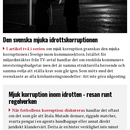
Den svenska mjuka idrottskorruptionen
I artikel två i serien
om mjuk korruption granskas den mjuka
korruptionen i Sverige inom kommunsektorn. Istället för
miljardintäkter från TV-avtal handlar det om enskilda kommuners
investeringsbudgetar men det är samma strukturella beroende och
samma ovilja att ställa krav som går igen. Som möts med det
svenskaste av alla krishanteringsmodeller: Att inte göra någonting.
Mjuk korruption inom idrotten - resan runt
regelverken
När fotbollens korruption diskuteras
handlar det oftast
om det som går att åtala. Mutade domare, riggade matcher,
svarta pengar i en agents handbagage eller annat direkt
juridiskt klandervärt. Detta är en bister verklighet inte minst