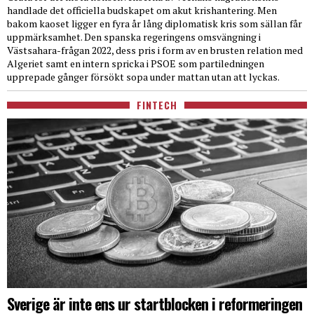
handlade det officiella budskapet om akut krishantering. Men
bakom kaoset ligger en fyra år lång diplomatisk kris som sällan får
uppmärksamhet. Den spanska regeringens omsvängning i
Västsahara-frågan 2022, dess pris i form av en brusten relation med
Algeriet samt en intern spricka i PSOE som partiledningen
upprepade gånger försökt sopa under mattan utan att lyckas.
FINTECH
Sverige är inte ens ur startblocken i reformeringen