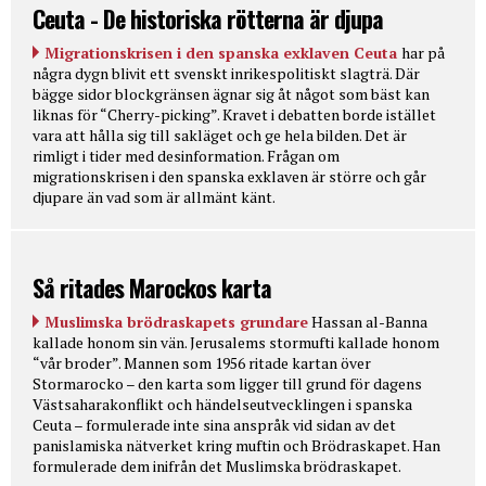
Ceuta - De historiska rötterna är djupa
Migrationskrisen i den spanska exklaven Ceuta
har på
några dygn blivit ett svenskt inrikespolitiskt slagträ. Där
bägge sidor blockgränsen ägnar sig åt något som bäst kan
liknas för “Cherry-picking”. Kravet i debatten borde istället
vara att hålla sig till sakläget och ge hela bilden. Det är
rimligt i tider med desinformation. Frågan om
migrationskrisen i den spanska exklaven är större och går
djupare än vad som är allmänt känt.
Så ritades Marockos karta
Muslimska brödraskapets grundare
Hassan al-Banna
kallade honom sin vän. Jerusalems stormufti kallade honom
“vår broder”. Mannen som 1956 ritade kartan över
Stormarocko – den karta som ligger till grund för dagens
Västsaharakonflikt och händelseutvecklingen i spanska
Ceuta – formulerade inte sina anspråk vid sidan av det
panislamiska nätverket kring muftin och Brödraskapet. Han
formulerade dem inifrån det Muslimska brödraskapet.