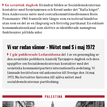
En sovjetisk dagbok
förändrar bilden av Socialdemokraternas
kontakter med Sovjetunionen och Kreml under det “Kalla kriget”.
Sten Anderssons möte med centralkommittémedlemmen Boris
Ponomarjov 1965 framstår inte längre som en isolerad händelse
utan som en del av en långvarig och förtrolig partikanal. En exklusiv
kommunikationskanal som sköttes av identifierade namngivna
funktionärer på båda sidor.
Vi var redan vänner - Mötet med S i maj 1972
I går publicerade Ledarsidorna
del 1 av en genomgång av
den sovjetiske politikern Anatolij Tjernjajevs dagbok och dess
uppgifter om Socialdemokraternas kontakter med det
sovjetiska kommunistpartiets internationella avdelning. Vi
lämnade berättelsen vid ankomsten till Sverige den 14 maj
1972. Nu fortsätter historien till själva mötet med
socialdemokraternas partiledning.
PALESTINA