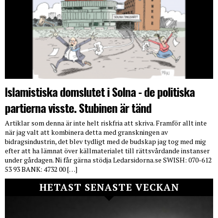
Islamistiska domslutet i Solna - de politiska
partierna visste. Stubinen är tänd
Artiklar som denna är inte helt riskfria att skriva. Framför allt inte
när jag valt att kombinera detta med granskningen av
bidragsindustrin, det blev tydligt med de budskap jag tog med mig
efter att ha lämnat över källmaterialet till rättsvårdande instanser
under gårdagen. Ni får gärna stödja Ledarsidorna.se SWISH: 070-612
53 93 BANK: 4732 00 […]
HETAST SENASTE VECKAN