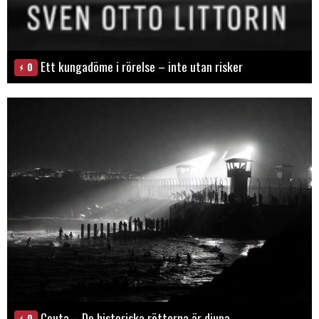
Ett kungadöme i rörelse – inte utan risker
0
Ceuta – De historiska rötterna är djupa
0