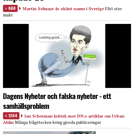
660
Martin Selmayr är okänt namn i Sverige
Fått stor
makt
Dagens Nyheter och falska nyheter - ett
samhällsproblem
1204
Jan Scherman kritisk mot DN:s artiklar om Urban
Ahlin
Många frågetecken kring gjorda publiceringar