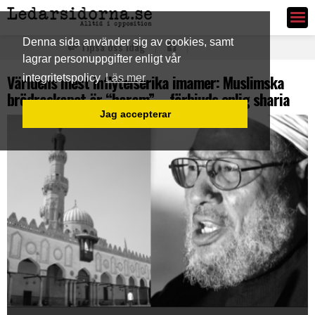
Ledarsidorna.se
Denna sida använder sig av cookies, samt
Tipsa oss idag
lagrar personuppgifter enligt vår
Världens mest inflytelserika imamer: Muslimska
integritetspolicy
Läs mer
brödraskapet är “haram” – förbjuds enlig sharia
Jag accepterar