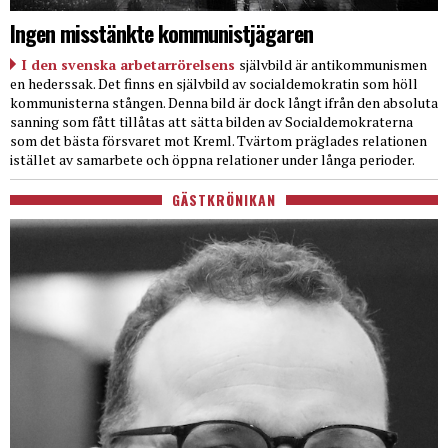
Ingen misstänkte kommunistjägaren
I den svenska arbetarrörelsens
självbild är antikommunismen
en hederssak. Det finns en självbild av socialdemokratin som höll
kommunisterna stången. Denna bild är dock långt ifrån den absoluta
sanning som fått tillåtas att sätta bilden av Socialdemokraterna
som det bästa försvaret mot Kreml. Tvärtom präglades relationen
istället av samarbete och öppna relationer under långa perioder.
GÄSTKRÖNIKAN