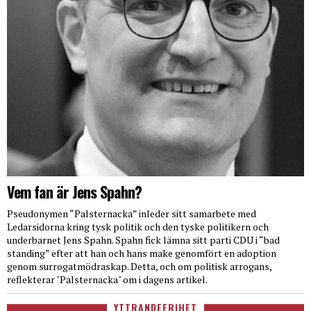
Vem fan är Jens Spahn?
Pseudonymen “Palsternacka” inleder sitt samarbete med
Ledarsidorna kring tysk politik och den tyske politikern och
underbarnet Jens Spahn. Spahn fick lämna sitt parti CDU i “bad
standing” efter att han och hans make genomfört en adoption
genom surrogatmödraskap. Detta, och om politisk arrogans,
reflekterar "Palsternacka" om i dagens artikel.
YTTRANDEFRIHET