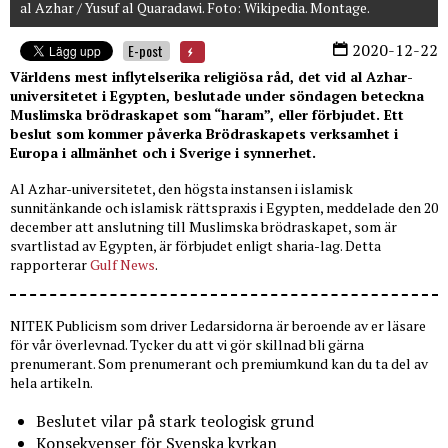
al Azhar / Yusuf al Quaradawi. Foto: Wikipedia. Montage.
2020-12-22
E-post
Världens mest inflytelserika religiösa råd, det vid al Azhar-
universitetet i Egypten, beslutade under söndagen beteckna
Muslimska brödraskapet som “haram”, eller förbjudet. Ett
beslut som kommer påverka Brödraskapets verksamhet i
Europa i allmänhet och i Sverige i synnerhet.
Al Azhar-universitetet, den högsta instansen i islamisk
sunnitänkande och islamisk rättspraxis i Egypten, meddelade den 20
december att anslutning till Muslimska brödraskapet, som är
svartlistad av Egypten, är förbjudet enligt sharia-lag. Detta
rapporterar
Gulf News
.
NITEK Publicism som driver Ledarsidorna är beroende av er läsare
för vår överlevnad. Tycker du att vi gör skillnad bli gärna
prenumerant. Som prenumerant och premiumkund kan du ta del av
hela artikeln.
Beslutet vilar på stark teologisk grund
Konsekvenser för Svenska kyrkan