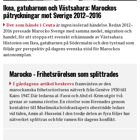
Ikea, gatubarnen och Västsahara: Marockos
påtryckningar mot Sverige 2012–2016
Det som hände i Ceuta
är ingen isolerad händelse. Redan 2012–
2016 pressade Marocko Sverige med samma medel, migration och
handel, för att stoppa ett svenskt erkännande av Västsahara.
Historien om Ikea, gatubarnen på Södermalm och den tystnad som
följde ger perspektiv på dagens svenska stöd för Marockos
autonomiplan.
Marocko - Frihetsrörelsen som splittrades
I gårdagens artikel beskrevs
framväxten av den
marockanska frihetsrörelsens nätverk från Genève 1930 till
Kairo 1947. Där ledarna al-Fassi och Abd el-Krim utgör två
grenar av samma rörelse. En rörelse som förenades genom
kontakter till Muslimska brödraskapets obestridde ledare
vid tiden, Amin al-Husseini. I den tredje delen av fyra följer hur
nätverket splittras och blir ramen för dagens konflikt.