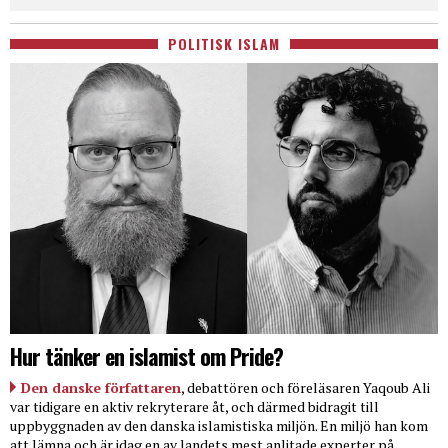
POLITISK ISLAM
Hur tänker en islamist om Pride?
Den danske författaren
, debattören och föreläsaren Yaqoub Ali
var tidigare en aktiv rekryterare åt, och därmed bidragit till
uppbyggnaden av den danska islamistiska miljön. En miljö han kom
att lämna och är idag en av landets mest anlitade experter på