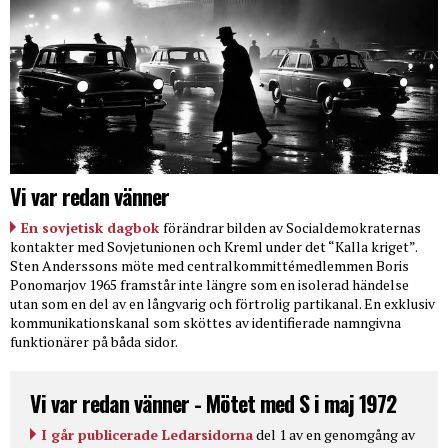
Vi var redan vänner
En sovjetisk dagbok
förändrar bilden av Socialdemokraternas
kontakter med Sovjetunionen och Kreml under det “Kalla kriget”.
Sten Anderssons möte med centralkommittémedlemmen Boris
Ponomarjov 1965 framstår inte längre som en isolerad händelse
utan som en del av en långvarig och förtrolig partikanal. En exklusiv
kommunikationskanal som sköttes av identifierade namngivna
funktionärer på båda sidor.
Vi var redan vänner - Mötet med S i maj 1972
I går publicerade Ledarsidorna
del 1 av en genomgång av