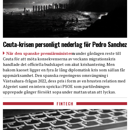
Ceuta-krisen personligt nederlag för Pedro Sanchez
När den spanske premiärminister
n
under gårdagen reste till
Ceuta för att möta konsekvenserna av veckans migrationskris
handlade det officiella budskapet om akut krishantering. Men
bakom kaoset ligger en fyra år lång diplomatisk kris som sällan får
uppmärksamhet. Den spanska regeringens omsvängning i
Västsahara-frågan 2022, dess pris i form av en brusten relation med
Algeriet samt en intern spricka i PSOE som partiledningen
upprepade gånger försökt sopa under mattan utan att lyckas.
FINTECH