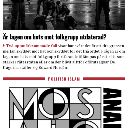
Är lagen om hets mot folkgrupp utdaterad?
Två uppmärksammade fall
visar hur svårt det är att dra gränsen
mellan skyddet mot hat och skyddet för det fria ordet. Frågan är om
lagen om hets mot folkgrupp fortfarande tillämpas på ett sätt som
stärker rättsstaten eller om den blivit alltför oförutsägbar. De
frågorna ställer sig Edward Nordén.
POLITISK ISLAM