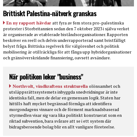
Brittiskt Palestina-nätverk granskas
En ny rapport hävdar
att fyra av fem stora pro-palestinska
protester i Storbritannien sedan den 7 oktober 2023 i själva verket
är organiserade av etablerade biståndsorganisationer. Rapporten
beskriver en reell och delvis underrapporterad samt bristfälligt
belyst fråga. Brittiska regelverk för välgörenhet och politisk
mobilisering är otillräckliga för att fånga upp hybridorganisationer
och gränsöverskridande finansiering, oavsett avsändare.
När politiken leker "business"
Northvolt, vindkraftens strukturella
olönsamhet och
utsläppsrättssystemets inbyggda snedvridningar är inte
identiska fall, men de delar en gemensam logik. Staten har
hittills haft mycket begränsad förmåga att identifiera
morgondagens vinnare och de förment marknadsbaserad
styrmedlen visar sig vara lika politiskt konstruerat som en
riktad subvention, bara svårare att se i ett system där
bidragsberoende bolag blir en allt vanligare företeelse.