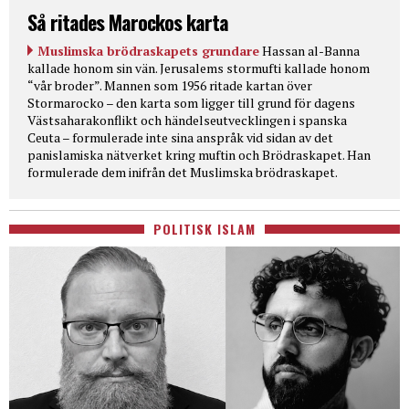
Så ritades Marockos karta
Muslimska brödraskapets grundare
Hassan al-Banna
kallade honom sin vän. Jerusalems stormufti kallade honom
“vår broder”. Mannen som 1956 ritade kartan över
Stormarocko – den karta som ligger till grund för dagens
Västsaharakonflikt och händelseutvecklingen i spanska
Ceuta – formulerade inte sina anspråk vid sidan av det
panislamiska nätverket kring muftin och Brödraskapet. Han
formulerade dem inifrån det Muslimska brödraskapet.
POLITISK ISLAM