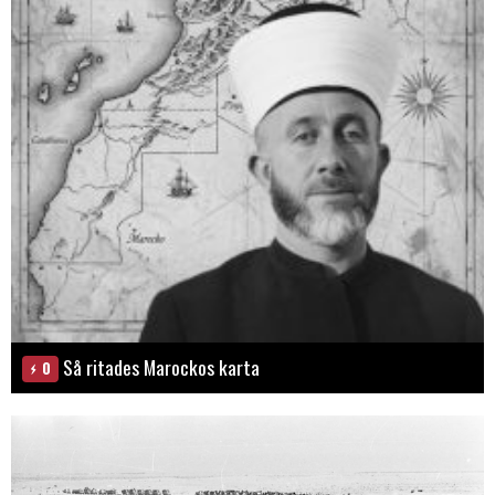
Så ritades Marockos karta
0