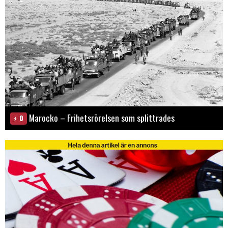
Marocko – Frihetsrörelsen som splittrades
0