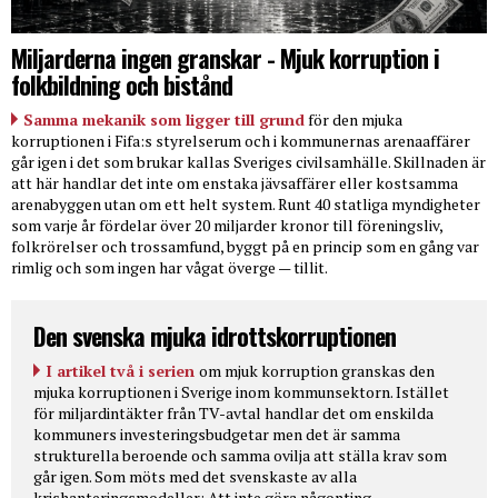
Miljarderna ingen granskar - Mjuk korruption i
folkbildning och bistånd
Samma mekanik som ligger till grund
för den mjuka
korruptionen i Fifa:s styrelserum och i kommunernas arenaaffärer
går igen i det som brukar kallas Sveriges civilsamhälle. Skillnaden är
att här handlar det inte om enstaka jävsaffärer eller kostsamma
arenabyggen utan om ett helt system. Runt 40 statliga myndigheter
som varje år fördelar över 20 miljarder kronor till föreningsliv,
folkrörelser och trossamfund, byggt på en princip som en gång var
rimlig och som ingen har vågat överge — tillit.
Den svenska mjuka idrottskorruptionen
I artikel två i serien
om mjuk korruption granskas den
mjuka korruptionen i Sverige inom kommunsektorn. Istället
för miljardintäkter från TV-avtal handlar det om enskilda
kommuners investeringsbudgetar men det är samma
strukturella beroende och samma ovilja att ställa krav som
går igen. Som möts med det svenskaste av alla
krishanteringsmodeller: Att inte göra någonting.