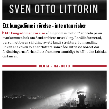
Ett kungadöme i rörelse - inte utan risker
Ett kungadöme i rörelse
– “Kingdom in motion” är titeln på en
nyutkommen bok om Saudiarabiens utveckling. En välinformerad,
personligt buren skildring av ett land i strukturell omvandling.
Boken är skriven av en författare som både suttit vid bordet där
förändringarna förhandlats fram men samtidigt behållit den kritiska
distansen.
CEUTA - MAROCKO