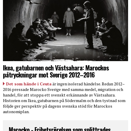
Ikea, gatubarnen och Västsahara: Marockos
påtryckningar mot Sverige 2012–2016
Det som hände i Ceuta
är ingen isolerad händelse. Redan 2012–
2016 pressade Marocko Sverige med samma medel, migration och
handel, för att stoppa ett svenskt erkännande av Västsahara.
Historien om Ikea, gatubarnen på Södermalm och den tystnad som
följde ger perspektiv på dagens svenska stöd för Marockos
autonomiplan.
Marocko - Frihetsrörelsen som splittrades