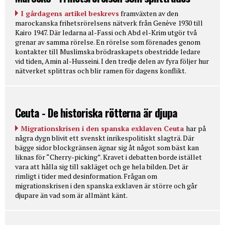
I gårdagens artikel beskrevs
framväxten av den
marockanska frihetsrörelsens nätverk från Genève 1930 till
Kairo 1947. Där ledarna al-Fassi och Abd el-Krim utgör två
grenar av samma rörelse. En rörelse som förenades genom
kontakter till Muslimska brödraskapets obestridde ledare
vid tiden, Amin al-Husseini. I den tredje delen av fyra följer hur
nätverket splittras och blir ramen för dagens konflikt.
Ceuta - De historiska rötterna är djupa
Migrationskrisen i den spanska exklaven Ceuta
har på
några dygn blivit ett svenskt inrikespolitiskt slagträ. Där
bägge sidor blockgränsen ägnar sig åt något som bäst kan
liknas för “Cherry-picking”. Kravet i debatten borde istället
vara att hålla sig till sakläget och ge hela bilden. Det är
rimligt i tider med desinformation. Frågan om
migrationskrisen i den spanska exklaven är större och går
djupare än vad som är allmänt känt.