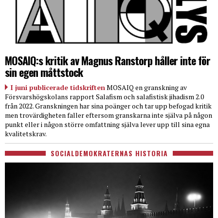
MOSAIQ:s kritik av Magnus Ranstorp håller inte för
sin egen måttstock
I juni publicerade tidskriften
MOSAIQ en granskning av
Försvarshögskolans rapport Salafism och salafistisk jihadism 2.0
från 2022. Granskningen har sina poänger och tar upp befogad kritik
men trovärdigheten faller eftersom granskarna inte själva på någon
punkt eller i någon större omfattning själva lever upp till sina egna
kvalitetskrav.
SOCIALDEMOKRATERNAS HISTORIA