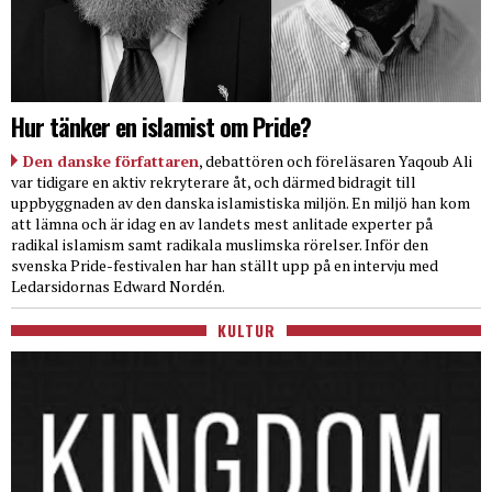
Hur tänker en islamist om Pride?
Den danske författaren
, debattören och föreläsaren Yaqoub Ali
var tidigare en aktiv rekryterare åt, och därmed bidragit till
uppbyggnaden av den danska islamistiska miljön. En miljö han kom
att lämna och är idag en av landets mest anlitade experter på
radikal islamism samt radikala muslimska rörelser. Inför den
svenska Pride-festivalen har han ställt upp på en intervju med
Ledarsidornas Edward Nordén.
KULTUR