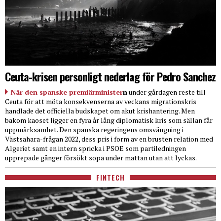
Ceuta-krisen personligt nederlag för Pedro Sanchez
När den spanske premiärminister
n
under gårdagen reste till
Ceuta för att möta konsekvenserna av veckans migrationskris
handlade det officiella budskapet om akut krishantering. Men
bakom kaoset ligger en fyra år lång diplomatisk kris som sällan får
uppmärksamhet. Den spanska regeringens omsvängning i
Västsahara-frågan 2022, dess pris i form av en brusten relation med
Algeriet samt en intern spricka i PSOE som partiledningen
upprepade gånger försökt sopa under mattan utan att lyckas.
FINTECH