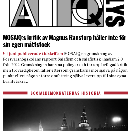
MOSAIQ:s kritik av Magnus Ranstorp håller inte för
sin egen måttstock
I juni publicerade tidskriften
MOSAIQ en granskning av
Försvarshögskolans rapport Salafism och salafistisk jihadism 2.0
från 2022. Granskningen har sina poänger och tar upp befogad kritik
men trovärdigheten faller eftersom granskarna inte själva på någon
punkt eller i någon större omfattning själva lever upp till sina egna
kvalitetskrav.
SOCIALDEMOKRATERNAS HISTORIA