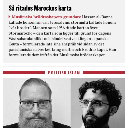
Så ritades Marockos karta
Muslimska brödraskapets grundare
Hassan al-Banna
kallade honom sin vän. Jerusalems stormufti kallade honom
“vår broder”. Mannen som 1956 ritade kartan över
Stormarocko – den karta som ligger till grund för dagens
Västsaharakonflikt och händelseutvecklingen i spanska
Ceuta – formulerade inte sina anspråk vid sidan av det
panislamiska nätverket kring muftin och Brödraskapet. Han
formulerade dem inifrån det Muslimska brödraskapet.
POLITISK ISLAM