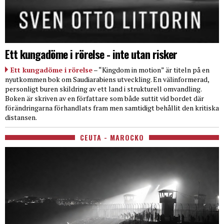
Ett kungadöme i rörelse - inte utan risker
Ett kungadöme i rörelse
– “Kingdom in motion” är titeln på en
nyutkommen bok om Saudiarabiens utveckling. En välinformerad,
personligt buren skildring av ett land i strukturell omvandling.
Boken är skriven av en författare som både suttit vid bordet där
förändringarna förhandlats fram men samtidigt behållit den kritiska
distansen.
CEUTA - MAROCKO