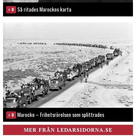
Så ritades Marockos karta
0
Marocko – Frihetsrörelsen som splittrades
0
MER FRÅN LEDARSIDORNA.SE