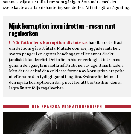
samma ovilja att ställa krav som går igen. Som möts med det
svenskaste av alla krishanteringsmodeller: Att inte göra någonting.
Mjuk korruption inom idrotten - resan runt
regelverken
När fotbollens korruption diskuteras
handlar det oftast
om det som går att åtala. Mutade domare, riggade matcher,
svarta pengar i en agents handbagage eller annat direkt
juridiskt klandervärt. Detta är en bister verklighet inte minst
genom den gängkriminella infiltrationen av agentmarknaden.
Men det är också den enklaste formen av korruption att peka
ut eftersom den tydligt går att lagföra. Svårare är det med
den mjuka korruptionen där priset för att bortse ifrån den är
lägre än att följa regelverken.
DEN SPANSKA MIGRATIONSKRISEN