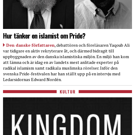
Hur tänker en islamist om Pride?
Den danske författaren
, debattören och föreläsaren Yaqoub Ali
var tidigare en aktiv rekryterare åt, och därmed bidragit till
uppbyggnaden av den danska islamistiska miljön. En miljö han kom
att lämna och är idag en av landets mest anlitade experter på
radikal islamism samt radikala muslimska rörelser. Inför den
svenska Pride-festivalen har han ställt upp på en intervju med
Ledarsidornas Edward Nordén.
KULTUR