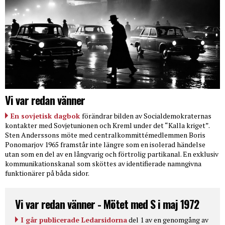
Vi var redan vänner
En sovjetisk dagbok
förändrar bilden av Socialdemokraternas
kontakter med Sovjetunionen och Kreml under det “Kalla kriget”.
Sten Anderssons möte med centralkommittémedlemmen Boris
Ponomarjov 1965 framstår inte längre som en isolerad händelse
utan som en del av en långvarig och förtrolig partikanal. En exklusiv
kommunikationskanal som sköttes av identifierade namngivna
funktionärer på båda sidor.
Vi var redan vänner - Mötet med S i maj 1972
I går publicerade Ledarsidorna
del 1 av en genomgång av