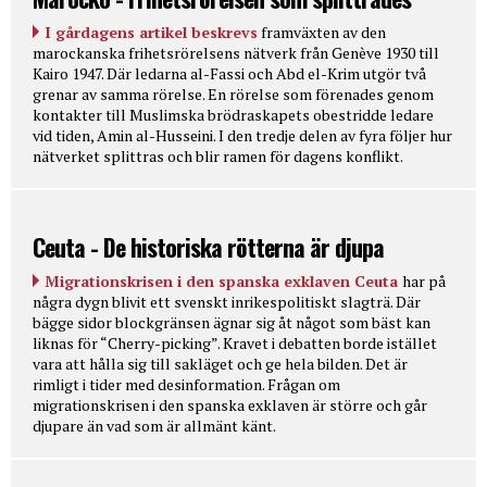
I gårdagens artikel beskrevs
framväxten av den
marockanska frihetsrörelsens nätverk från Genève 1930 till
Kairo 1947. Där ledarna al-Fassi och Abd el-Krim utgör två
grenar av samma rörelse. En rörelse som förenades genom
kontakter till Muslimska brödraskapets obestridde ledare
vid tiden, Amin al-Husseini. I den tredje delen av fyra följer hur
nätverket splittras och blir ramen för dagens konflikt.
Ceuta - De historiska rötterna är djupa
Migrationskrisen i den spanska exklaven Ceuta
har på
några dygn blivit ett svenskt inrikespolitiskt slagträ. Där
bägge sidor blockgränsen ägnar sig åt något som bäst kan
liknas för “Cherry-picking”. Kravet i debatten borde istället
vara att hålla sig till sakläget och ge hela bilden. Det är
rimligt i tider med desinformation. Frågan om
migrationskrisen i den spanska exklaven är större och går
djupare än vad som är allmänt känt.