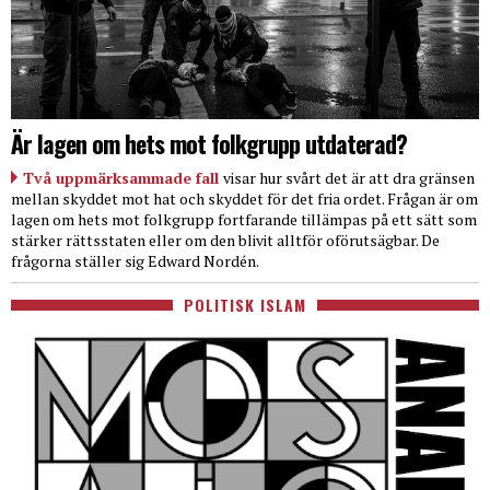
Är lagen om hets mot folkgrupp utdaterad?
Två uppmärksammade fall
visar hur svårt det är att dra gränsen
mellan skyddet mot hat och skyddet för det fria ordet. Frågan är om
lagen om hets mot folkgrupp fortfarande tillämpas på ett sätt som
stärker rättsstaten eller om den blivit alltför oförutsägbar. De
frågorna ställer sig Edward Nordén.
POLITISK ISLAM