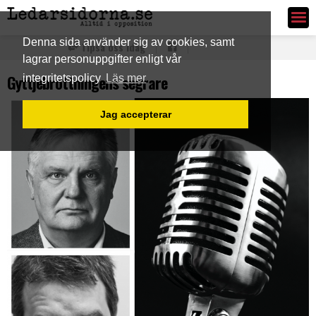
Ledarsidorna.se
Denna sida använder sig av cookies, samt
Tipsa oss idag
lagrar personuppgifter enligt vår
Gyttjebrottningens segrare
integritetspolicy
Läs mer
Jag accepterar