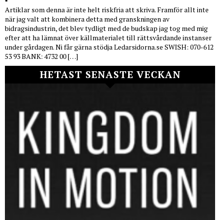
Artiklar som denna är inte helt riskfria att skriva. Framför allt inte
när jag valt att kombinera detta med granskningen av
bidragsindustrin, det blev tydligt med de budskap jag tog med mig
efter att ha lämnat över källmaterialet till rättsvårdande instanser
under gårdagen. Ni får gärna stödja Ledarsidorna.se SWISH: 070-612
53 93 BANK: 4732 00 […]
HETAST SENASTE VECKAN