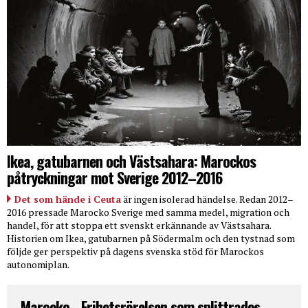
Ikea, gatubarnen och Västsahara: Marockos
påtryckningar mot Sverige 2012–2016
Det som hände i Ceuta
är ingen isolerad händelse. Redan 2012–
2016 pressade Marocko Sverige med samma medel, migration och
handel, för att stoppa ett svenskt erkännande av Västsahara.
Historien om Ikea, gatubarnen på Södermalm och den tystnad som
följde ger perspektiv på dagens svenska stöd för Marockos
autonomiplan.
Marocko - Frihetsrörelsen som splittrades