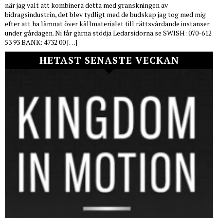
när jag valt att kombinera detta med granskningen av
bidragsindustrin, det blev tydligt med de budskap jag tog med mig
efter att ha lämnat över källmaterialet till rättsvårdande instanser
under gårdagen. Ni får gärna stödja Ledarsidorna.se SWISH: 070-612
53 93 BANK: 4732 00 […]
HETAST SENASTE VECKAN