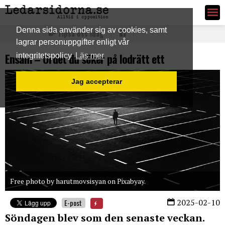
Ledarsidorna.se
Denna sida använder sig av cookies, samt
Tipsa oss idag
lagrar personuppgifter enligt vår
Ensam – Ordet du söker på lodrätt ett
integritetspolicy
Läs mer
Jag accepterar
Free photo by harutmovsisyan on Pixabyay.
2025-02-10
E-post
Söndagen blev som den senaste veckan.