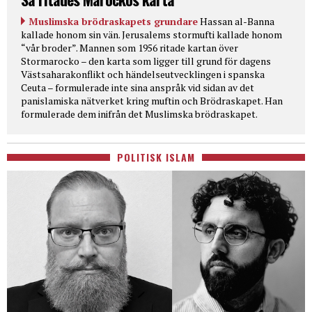
Muslimska brödraskapets grundare
Hassan al-Banna
kallade honom sin vän. Jerusalems stormufti kallade honom
“vår broder”. Mannen som 1956 ritade kartan över
Stormarocko – den karta som ligger till grund för dagens
Västsaharakonflikt och händelseutvecklingen i spanska
Ceuta – formulerade inte sina anspråk vid sidan av det
panislamiska nätverket kring muftin och Brödraskapet. Han
formulerade dem inifrån det Muslimska brödraskapet.
POLITISK ISLAM