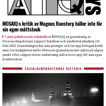
MOSAIQ:s kritik av Magnus Ranstorp håller inte för
sin egen måttstock
I juni publicerade tidskriften
MOSAIQ en granskning av
Försvarshögskolans rapport Salafism och salafistisk jihadism 2.0
från 2022. Granskningen har sina poänger och tar upp befogad kritik
men trovärdigheten faller eftersom granskarna inte själva på någon
punkt eller i någon större omfattning själva lever upp till sina egna
kvalitetskrav.
SOCIALDEMOKRATERNAS HISTORIA