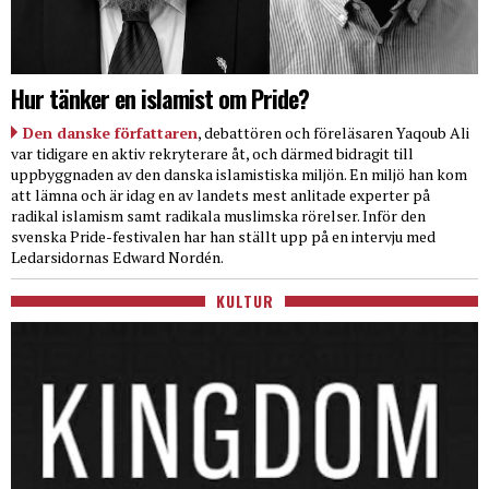
Hur tänker en islamist om Pride?
Den danske författaren
, debattören och föreläsaren Yaqoub Ali
var tidigare en aktiv rekryterare åt, och därmed bidragit till
uppbyggnaden av den danska islamistiska miljön. En miljö han kom
att lämna och är idag en av landets mest anlitade experter på
radikal islamism samt radikala muslimska rörelser. Inför den
svenska Pride-festivalen har han ställt upp på en intervju med
Ledarsidornas Edward Nordén.
KULTUR