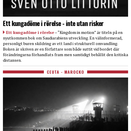
Ett kungadöme i rörelse - inte utan risker
Ett kungadöme i rörelse
– “Kingdom in motion” är titeln på en
nyutkommen bok om Saudiarabiens utveckling. En välinformerad,
personligt buren skildring av ett land i strukturell omvandling.
Boken är skriven av en författare som både suttit vid bordet där
förändringarna förhandlats fram men samtidigt behållit den kritiska
distansen.
CEUTA - MAROCKO