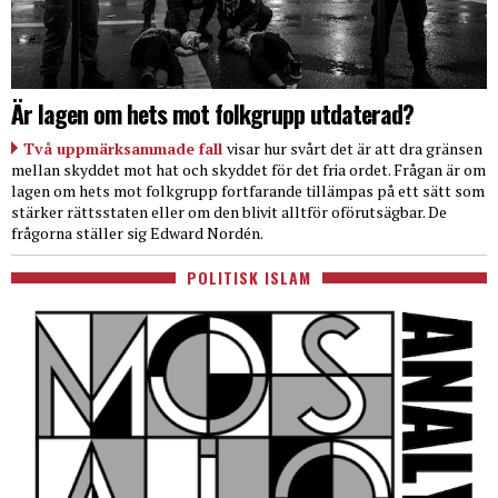
Är lagen om hets mot folkgrupp utdaterad?
Två uppmärksammade fall
visar hur svårt det är att dra gränsen
mellan skyddet mot hat och skyddet för det fria ordet. Frågan är om
lagen om hets mot folkgrupp fortfarande tillämpas på ett sätt som
stärker rättsstaten eller om den blivit alltför oförutsägbar. De
frågorna ställer sig Edward Nordén.
POLITISK ISLAM