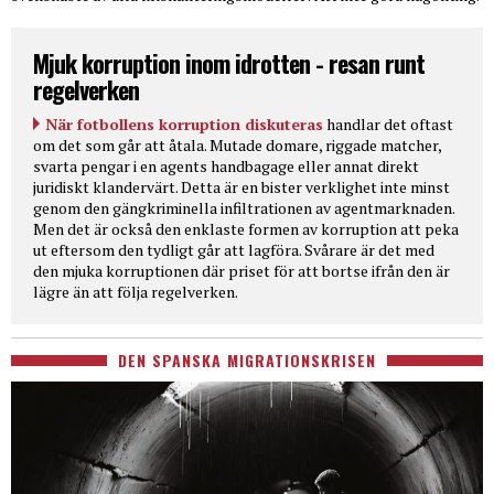
Mjuk korruption inom idrotten - resan runt
regelverken
När fotbollens korruption diskuteras
handlar det oftast
om det som går att åtala. Mutade domare, riggade matcher,
svarta pengar i en agents handbagage eller annat direkt
juridiskt klandervärt. Detta är en bister verklighet inte minst
genom den gängkriminella infiltrationen av agentmarknaden.
Men det är också den enklaste formen av korruption att peka
ut eftersom den tydligt går att lagföra. Svårare är det med
den mjuka korruptionen där priset för att bortse ifrån den är
lägre än att följa regelverken.
DEN SPANSKA MIGRATIONSKRISEN