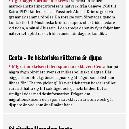
I gårdagens artikel beskrevs
framväxten av den
marockanska frihetsrörelsens nätverk från Genève 1930 till
Kairo 1947. Där ledarna al-Fassi och Abd el-Krim utgör två
grenar av samma rörelse. En rörelse som förenades genom
kontakter till Muslimska brödraskapets obestridde ledare
vid tiden, Amin al-Husseini. I den tredje delen av fyra följer hur
nätverket splittras och blir ramen för dagens konflikt.
Ceuta - De historiska rötterna är djupa
Migrationskrisen i den spanska exklaven Ceuta
har på
några dygn blivit ett svenskt inrikespolitiskt slagträ. Där
bägge sidor blockgränsen ägnar sig åt något som bäst kan
liknas för “Cherry-picking”. Kravet i debatten borde istället
vara att hålla sig till sakläget och ge hela bilden. Det är
rimligt i tider med desinformation. Frågan om
migrationskrisen i den spanska exklaven är större och går
djupare än vad som är allmänt känt.
Så ritades Marockos karta