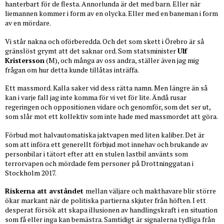
hanterbart för de flesta. Annorlunda är det med barn. Eller när
liemannen kommer i form av en olycka. Eller med en baneman i form
av en mördare.
Vi står nakna och oförberedda. Och det som skett i Örebro är så
gränslöst grymt att det saknar ord. Som statsminister
Ulf
Kristersson
(M), och många av oss andra, ställer även jag mig
frågan om hur detta kunde tillåtas inträffa.
Ett massmord. Kalla saker vid dess rätta namn. Men längre än så
kan i varje fall jag inte komma för vi vet för lite. Ändå rusar
regeringen och oppositionen vidare och genomför, som det ser ut,
som slår mot ett kollektiv som inte hade med massmordet att göra.
Förbud mot halvautomatiska jaktvapen med liten kaliber. Det är
som att införa ett generellt förbjud mot innehav och brukande av
personbilar i tätort efter att en stulen lastbil använts som
terrorvapen och mördade fem personer på Drottninggatan i
Stockholm 2017.
Riskerna att avståndet
mellan väljare och makthavare blir större
ökar markant när de politiska partierna skjuter från höften. I ett
desperat försök att skapa illusionen av handlingskraft i en situation
som få eller inga kan bemästra. Samtidigt är signalerna tydliga från