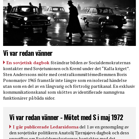
Vi var redan vänner
En sovjetisk dagbok
förändrar bilden av Socialdemokraternas
kontakter med Sovjetunionen och Kreml under det “Kalla kriget”.
Sten Anderssons möte med centralkommittémedlemmen Boris
Ponomarjov 1965 framstår inte längre som en isolerad händelse
utan som en del av en långvarig och förtrolig partikanal. En exklusiv
kommunikationskanal som sköttes av identifierade namngivna
funktionärer på båda sidor.
Vi var redan vänner - Mötet med S i maj 1972
I går publicerade Ledarsidorna
del 1 av en genomgång av
den sovjetiske politikern Anatolij Tjernjajevs dagbok och dess
uppgifter om Socialdemokraternas kontakter med det