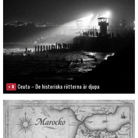
Ceuta – De historiska rötterna är djupa
0