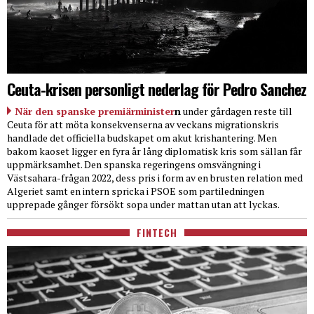
Ceuta-krisen personligt nederlag för Pedro Sanchez
När den spanske premiärminister
n
under gårdagen reste till
Ceuta för att möta konsekvenserna av veckans migrationskris
handlade det officiella budskapet om akut krishantering. Men
bakom kaoset ligger en fyra år lång diplomatisk kris som sällan får
uppmärksamhet. Den spanska regeringens omsvängning i
Västsahara-frågan 2022, dess pris i form av en brusten relation med
Algeriet samt en intern spricka i PSOE som partiledningen
upprepade gånger försökt sopa under mattan utan att lyckas.
FINTECH