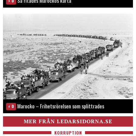
Så ritades Marockos karta
0
Marocko – Frihetsrörelsen som splittrades
0
MER FRÅN LEDARSIDORNA.SE
KORRUPTION