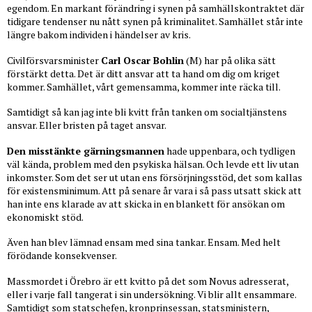
egendom. En markant förändring i synen på samhällskontraktet där
tidigare tendenser nu nått synen på kriminalitet. Samhället står inte
längre bakom individen i händelser av kris.
Civilförsvarsminister
Carl Oscar Bohlin
(M) har på olika sätt
förstärkt detta. Det är ditt ansvar att ta hand om dig om kriget
kommer. Samhället, vårt gemensamma, kommer inte räcka till.
Samtidigt så kan jag inte bli kvitt från tanken om socialtjänstens
ansvar. Eller bristen på taget ansvar.
Den misstänkte gärningsmannen
hade uppenbara, och tydligen
väl kända, problem med den psykiska hälsan. Och levde ett liv utan
inkomster. Som det ser ut utan ens försörjningsstöd, det som kallas
för existensminimum. Att på senare år vara i så pass utsatt skick att
han inte ens klarade av att skicka in en blankett för ansökan om
ekonomiskt stöd.
Även han blev lämnad ensam med sina tankar. Ensam. Med helt
förödande konsekvenser.
Massmordet i Örebro är ett kvitto på det som Novus adresserat,
eller i varje fall tangerat i sin undersökning. Vi blir allt ensammare.
Samtidigt som statschefen, kronprinsessan, statsministern,