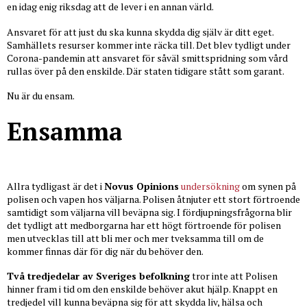
en idag enig riksdag att de lever i en annan värld.
Ansvaret för att just du ska kunna skydda dig själv är ditt eget.
Samhällets resurser kommer inte räcka till. Det blev tydligt under
Corona-pandemin att ansvaret för såväl smittspridning som vård
rullas över på den enskilde. Där staten tidigare stått som garant.
Nu är du ensam.
Ensamma
Allra tydligast är det i
Novus Opinions
undersökning
om synen på
polisen och vapen hos väljarna. Polisen åtnjuter ett stort förtroende
samtidigt som väljarna vill beväpna sig. I fördjupningsfrågorna blir
det tydligt att medborgarna har ett högt förtroende för polisen
men utvecklas till att bli mer och mer tveksamma till om de
kommer finnas där för dig när du behöver den.
Två tredjedelar av Sveriges befolkning
tror inte att Polisen
hinner fram i tid om den enskilde behöver akut hjälp. Knappt en
tredjedel vill kunna beväpna sig för att skydda liv, hälsa och