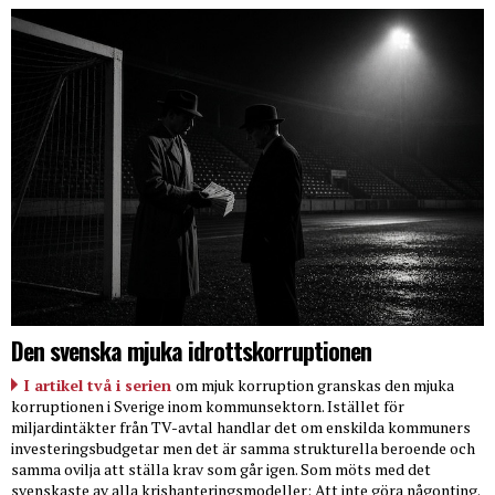
Den svenska mjuka idrottskorruptionen
I artikel två i serien
om mjuk korruption granskas den mjuka
korruptionen i Sverige inom kommunsektorn. Istället för
miljardintäkter från TV-avtal handlar det om enskilda kommuners
investeringsbudgetar men det är samma strukturella beroende och
samma ovilja att ställa krav som går igen. Som möts med det
svenskaste av alla krishanteringsmodeller: Att inte göra någonting.