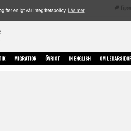
Tipsa
fter enligt vår integritetspolicy
Läs mer
Ledarsidorna.se
TIK
MIGRATION
ÖVRIGT
IN ENGLISH
OM LEDARSIDO