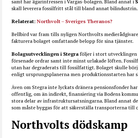
samt har ägarintressen i Vargas-bolagen. Bland annat i
S
skall leverera fossilfritt stål till bland annat bilindustrin.
Relaterat:
Northvolt – Sveriges Theranos?
Bellbird var fram tills nyligen Northvolts medierådgiva
fakturera bolaget omfattande belopp för sina tjänster.
Bolagsutvecklingen i Stegra
följer i stort utvecklinge
försenade ordrar samt inte minst urlakade löften. Fossilfri
utan har degraderats till fossilfattigt. Bolaget skulle bö
enligt ursprungsplanerna men produktionsstarten har skj
Även om Stegra inte lyckats dränera pensionsfonder har
offentlig, om än indirekt, finansiering via Bodens kommu
stora delar av infrastruktursatsningarna. Bland annat de
som måste byggas för att säkerställa transporterna till o
Northvolts dödskamp