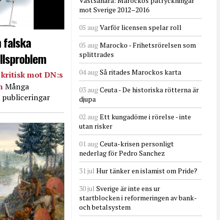
Västsahara: Marockos påtryckningar
mot Sverige 2012–2016
05 aug
Varför licensen spelar roll
 falska
05 aug
Marocko - Frihetsrörelsen som
llsproblem
splittrades
04 aug
Så ritades Marockos karta
kritisk mot DN:s
in
Många
03 aug
Ceuta - De historiska rötterna är
 publiceringar
djupa
02 aug
Ett kungadöme i rörelse - inte
utan risker
01 aug
Ceuta-krisen personligt
nederlag för Pedro Sanchez
31 jul
Hur tänker en islamist om Pride?
30 jul
Sverige är inte ens ur
startblocken i reformeringen av bank-
och betalsystem