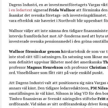
Dagens Industri, en av investmentföretagets Vargas vikt
i en ledartext
signerad
Frida Wallnor
att förminska den
åsamkat det svenska företags- och investeringsklimatet. 
vara efterklok när haveriet i Northvolt blir uppenbart f
Wallnor väljer att inte nämna den tidigare finansminist
intervju framförda hot mot AP-fonderna med att byta ut
investerade svenska pensionsmedel i den gröna omställni
Wallnor förminskar genom h
ärskarteknik de som var t
inte stod rätt till i satsningen. En satsning som liknar 
som definitivt uppvisar likheter med det amerikanska
Th
professor
Magnus Henrekson
och professor
Christian
ord. Visselblåsare som fått rätt på varje enskild punkt.
Att Dagens Industri valt att positionera sig nära Vargas 
annars väl känt. Den tidigare ledarredaktören,
PM Nils
omställningen är väl känt. Nilsson är idag VD för den b
Timbro finansieras av Svenskt näringslivs stiftelse
Fritt 
ordförande. Vid sidan av sitt ordförandeskap driver Ke