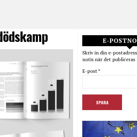
s dödskamp
E-POSTNO
Skriv in din e-postadress
notis när det publiceras 
E-post *