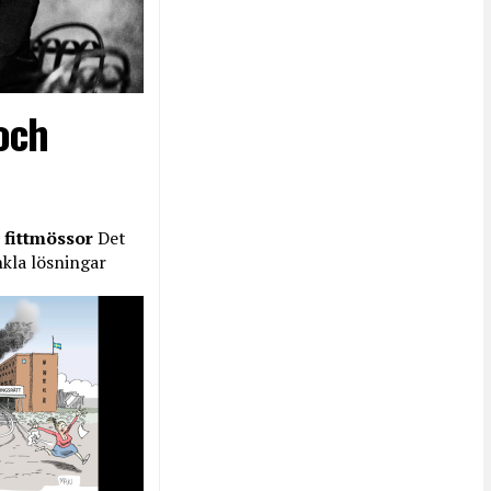
och
 fittmössor
Det
nkla lösningar