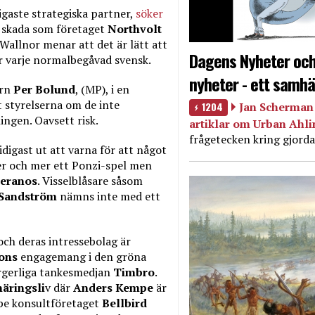
igaste strategiska partner,
söker
 skada som företaget
Northvolt
Wallnor menar att det är lätt att
Dagens Nyheter och
ör varje normalbegåvad svensk.
nyheter - ett samhä
ern
Per Bolund
, (MP), i en
 styrelserna om de inte
1204
Jan Scherman 
ngen. Oavsett risk.
artiklar om Urban Ahl
frågetecken kring gjorda
idigast ut att varna för att något
mer och mer ett Ponzi-spel men
eranos
. Visselblåsare såsom
 Sandström
nämns inte med ett
och deras intressebolag är
sons
engagemang i den gröna
orgerliga tankesmedjan
Timbro
.
näringsli
v där
Anders Kempe
är
mpe konsultföretaget
Bellbird