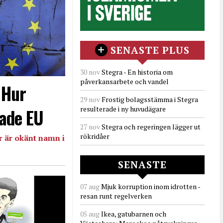
SENASTE PLUS
30 nov
Stegra - En historia om
påverkansarbete och vandel
- Hur
29 nov
Frostig bolagsstämma i Stegra
resulterade i ny huvudägare
ade EU
27 nov
Stegra och regeringen lägger ut
rökridåer
 är okänt namn i
SENASTE
07 aug
Mjuk korruption inom idrotten -
resan runt regelverken
05 aug
Ikea, gatubarnen och