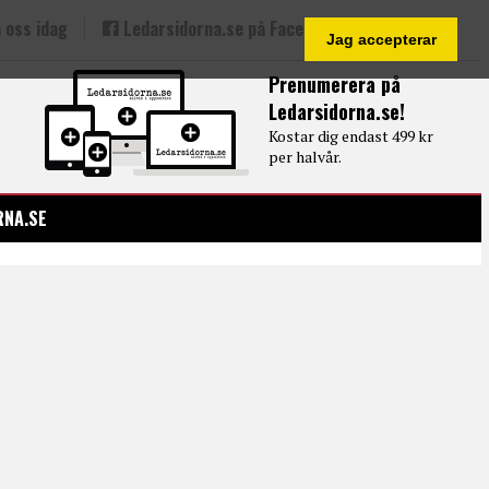
 oss idag
Ledarsidorna.se på Facebook
Jag accepterar
Prenumerera på
Ledarsidorna.se!
Kostar dig endast 499 kr
per halvår.
RNA.SE