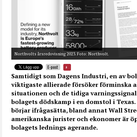
Northvolts årsredovisning 2023. Foto: Northvolt.
E-post
Samtidigt som Dagens Industri, en av bo
viktigaste allierade försöker förminska 
situationen och de tidiga varningssigna
bolagets dödskamp i en domstol i Texas. 
börjar ifrågasätta, bland annat Wall Str
amerikanska jurister och ekonomer är öpp
bolagets lednings agerande.