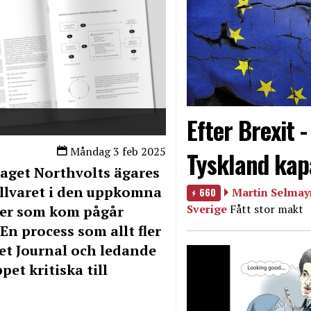
Efter Brexit 
Måndag 3 feb 2025
Tyskland kap
laget Northvolts ägares
allvaret i den uppkomna
660
Martin Selmayr
Sverige
Fått stor makt
ler som kom pågår
En process som allt fler
eet Journal och ledande
et kritiska till