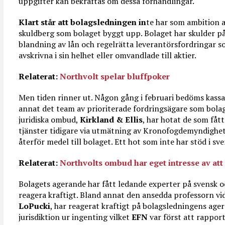
uppgifter kan bekräftas om dessa förhandlingar.
Klart står att bolagsledningen in
te har som ambition a
skuldberg som bolaget byggt upp. Bolaget har skulder på
blandning av lån och regelrätta leverantörsfordringar 
avskrivna i sin helhet eller omvandlade till aktier.
Relaterat:
Northvolt spelar bluffpoker
Men tiden rinner ut. Någon gång i februari bedöms kassan
annat det team av prioriterade fordringsägare som bolag
juridiska ombud,
Kirkland & Ellis
, har hotat de som fått
tjänster tidigare via utmätning av Kronofogdemyndighe
återför medel till bolaget. Ett hot som inte har stöd i sve
Relaterat:
Northvolts ombud har eget intresse av att
Bolagets agerande har fått ledande experter på svensk o
reagera kraftigt. Bland annat den ansedda professorn vi
LoPucki
, har reagerat kraftigt på bolagsledningens ager
jurisdiktion ur ingenting vilket
EFN
var först att rappor