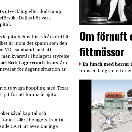
olts utveckling eller dödskamp.
försök i Dallas bör vara
pital.
Om förnuft 
 kapitalbehov för två års drift är
Vilket är inom det spann som den
fittmössor
som VD i samband med att
 men kvarstår i bolagets styrelse
arl Erik Lagercrant
z kvarstår i
En lunch med herrar i
nsvarat för dagens situation är
finns en längtan efter e
volts svaga koppling med Texas
ttjat för att kunna åtnjuta
öker såväl kapital och
 för att säkra bolagets framtid.
dande CATL ut även om inga