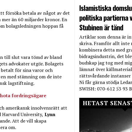
Islamistiska domslut
tt försöka betala av något av det
politiska partierna v
 mer än 60 miljarder kronor. En
Stubinen är tänd
som bolagsledningen hoppas få
Artiklar som denna är int
skriva. Framför allt inte 
kombinera detta med gr
bidragsindustrin, det bl
 till slut vara tömd av bland
budskap jag tog med mig 
ets advokater utgör. Bolagets
lämnat över källmateriale
 betalt för sina varor och
rättsvårdande instanser
ten med stämning om de inte
Ni får gärna stödja Leda
nsk lagstiftning.
SWISH: 070-612 53 93 B
 hota fordringsägare
HETAST SENAS
ch amerikansk insolvensrätt att
d Harvard University,
Lynn
ande. Att de vill skapa
tera om.