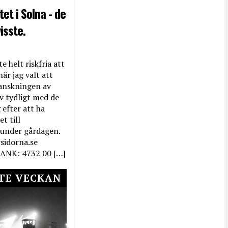
et i Solna - de
isste.
e helt riskfria att
när jag valt att
anskningen av
ev tydligt med de
efter att ha
t till
 under gårdagen.
rsidorna.se
ANK: 4732 00 […]
TE VECKAN