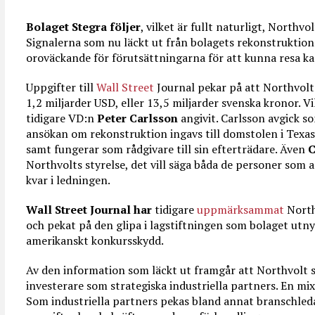
Bolaget Stegra följer
, vilket är fullt naturligt, Northv
Signalerna som nu läckt ut från bolagets rekonstruktions
oroväckande för förutsättningarna för att kunna resa ka
Uppgifter till
Wall Street
Journal pekar på att Northvolts
1,2 miljarder USD, eller 13,5 miljarder svenska kronor. 
tidigare VD:n
Peter Carlsson
angivit. Carlsson avgick 
ansökan om rekonstruktion ingavs till domstolen i Texas
samt fungerar som rådgivare till sin efterträdare. Även
C
Northvolts styrelse, det vill säga båda de personer som a
kvar i ledningen.
Wall Street Journal har
tidigare
uppmärksammat
North
och pekat på den glipa i lagstiftningen som bolaget utny
amerikanskt konkursskydd.
Av den information som läckt ut framgår att Northvolt s
investerare som strategiska industriella partners. En mix
Som industriella partners pekas bland annat branschle