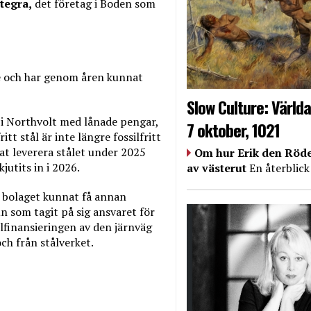
tegra,
det företag i Boden som
re och har genom åren kunnat
Slow Culture: Världa
n i Northvolt med lånade pengar,
7 oktober, 1021
tt stål är inte längre fossilfritt
rjat leverera stålet under 2025
Om hur Erik den Röde
utits in i 2026.
av västerut
En återblick
 bolaget kunnat få annan
n som tagit på sig ansvaret för
lfinansieringen av den järnväg
ch från stålverket.