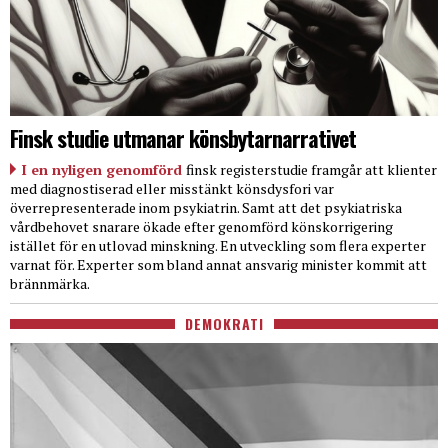
Finsk studie utmanar könsbytarnarrativet
I en nyligen genomförd
finsk registerstudie framgår att klienter
med diagnostiserad eller misstänkt könsdysfori var
överrepresenterade inom psykiatrin. Samt att det psykiatriska
vårdbehovet snarare ökade efter genomförd könskorrigering
istället för en utlovad minskning. En utveckling som flera experter
varnat för. Experter som bland annat ansvarig minister kommit att
brännmärka.
DEMOKRATI