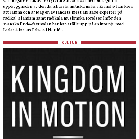
var tidigare en aktiv rekryterare åt, och därmed bidragit till
uppbyggnaden av den danska islamistiska miljön. En miljö han kom
att lämna och är idag en av landets mest anlitade experter på
radikal islamism samt radikala muslimska rörelser. Inför den
svenska Pride-festivalen har han ställt upp på en intervju med
Ledarsidornas Edward Nordén.
KULTUR