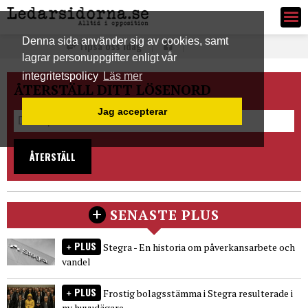
Ledarsidorna.se
Denna sida använder sig av cookies, samt
Tipsa oss idag
lagrar personuppgifter enligt vår
integritetspolicy
Läs mer
ÅTERSTÄLL DITT LÖSENORD
Jag accepterar
ÅTERSTÄLL
SENASTE PLUS
PLUS
Stegra - En historia om påverkansarbete och
vandel
PLUS
Frostig bolagsstämma i Stegra resulterade i
ny huvudägare