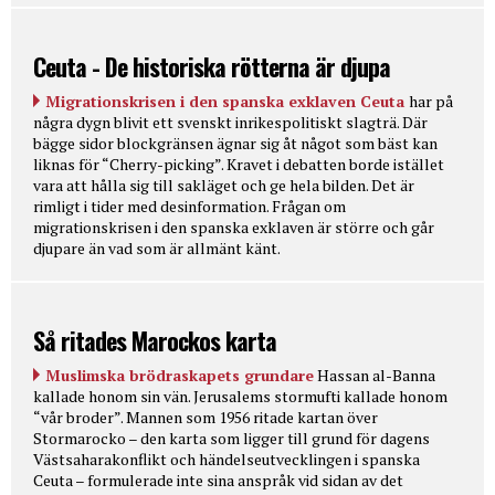
Ceuta - De historiska rötterna är djupa
Migrationskrisen i den spanska exklaven Ceuta
har på
några dygn blivit ett svenskt inrikespolitiskt slagträ. Där
bägge sidor blockgränsen ägnar sig åt något som bäst kan
liknas för “Cherry-picking”. Kravet i debatten borde istället
vara att hålla sig till sakläget och ge hela bilden. Det är
rimligt i tider med desinformation. Frågan om
migrationskrisen i den spanska exklaven är större och går
djupare än vad som är allmänt känt.
Så ritades Marockos karta
Muslimska brödraskapets grundare
Hassan al-Banna
kallade honom sin vän. Jerusalems stormufti kallade honom
“vår broder”. Mannen som 1956 ritade kartan över
Stormarocko – den karta som ligger till grund för dagens
Västsaharakonflikt och händelseutvecklingen i spanska
Ceuta – formulerade inte sina anspråk vid sidan av det