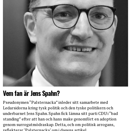
Vem fan är Jens Spahn?
Pseudonymen “Palsternacka” inleder sitt samarbete med
Ledarsidorna kring tysk politik och den tyske politikern och
underbarnet Jens Spahn. Spahn fick lämna sitt parti CDU i “bad
standing” efter att han och hans make genomfört en adoption
genom surrogatmödraskap. Detta, och om politisk arrogans,
reflekterar "Palsternacka" om i dagens artikel.