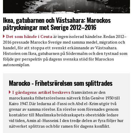
Ikea, gatubarnen och Västsahara: Marockos
påtryckningar mot Sverige 2012–2016
Det som hände i Ceuta
är ingen isolerad händelse. Redan 2012–
2016 pressade Marocko Sverige med samma medel, migration och
handel, för att stoppa ett svenskt erkännande av Västsahara.
Historien om Ikea, gatubarnen på Södermalm och den tystnad som
följde ger perspektiv på dagens svenska stöd för Marockos
autonomiplan.
Marocko - Frihetsrörelsen som splittrades
I gårdagens artikel beskrevs
framväxten av den
marockanska frihetsrörelsens nätverk från Genève 1930 till
Kairo 1947. Där ledarna al-Fassi och Abd el-Krim utgör två
grenar av samma rörelse. En rörelse som förenades genom
kontakter till Muslimska brödraskapets obestridde ledare
vid tiden, Amin al-Husseini. I den tredje delen av fyra följer hur
nätverket splittras och blir ramen för dagens konflikt.