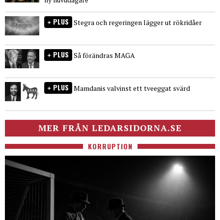
PLUS
Stegra och regeringen lägger ut rökridåer
PLUS
Så förändras MAGA
PLUS
Mamdanis valvinst ett tveeggat svärd
MER FRÅN LEDARSIDORNA.SE
KORRUPTION