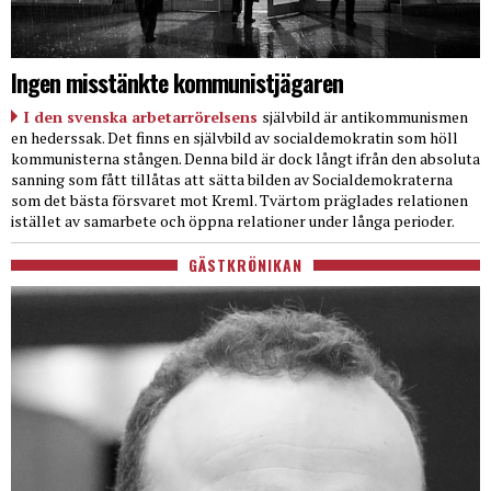
Ingen misstänkte kommunistjägaren
I den svenska arbetarrörelsens
självbild är antikommunismen
en hederssak. Det finns en självbild av socialdemokratin som höll
kommunisterna stången. Denna bild är dock långt ifrån den absoluta
sanning som fått tillåtas att sätta bilden av Socialdemokraterna
som det bästa försvaret mot Kreml. Tvärtom präglades relationen
istället av samarbete och öppna relationer under långa perioder.
GÄSTKRÖNIKAN