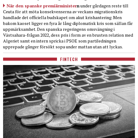
När den spanske premiärminister
n
under gårdagen reste till
Ceuta för att möta konsekvenserna av veckans migrationskris
handlade det officiella budskapet om akut krishantering. Men
bakom kaoset ligger en fyra år lång diplomatisk kris som sällan får
uppmärksamhet. Den spanska regeringens omsvängning i
Västsahara-frågan 2022, dess pris i form av en brusten relation med
Algeriet samt en intern spricka i PSOE som partiledningen
upprepade gånger försökt sopa under mattan utan att lyckas.
FINTECH