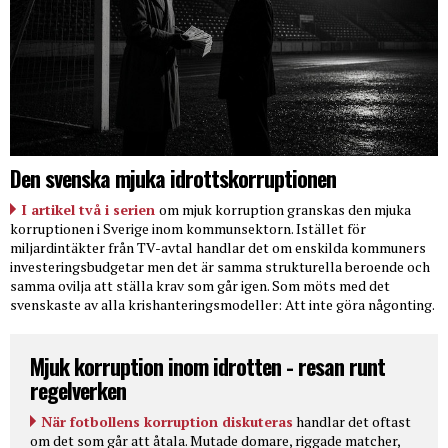
Den svenska mjuka idrottskorruptionen
I artikel två i serien
om mjuk korruption granskas den mjuka
korruptionen i Sverige inom kommunsektorn. Istället för
miljardintäkter från TV-avtal handlar det om enskilda kommuners
investeringsbudgetar men det är samma strukturella beroende och
samma ovilja att ställa krav som går igen. Som möts med det
svenskaste av alla krishanteringsmodeller: Att inte göra någonting.
Mjuk korruption inom idrotten - resan runt
regelverken
När fotbollens korruption diskuteras
handlar det oftast
om det som går att åtala. Mutade domare, riggade matcher,