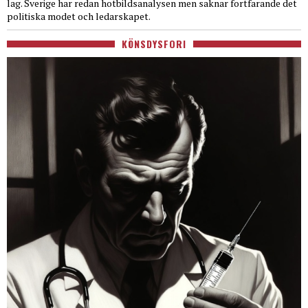
lag. Sverige har redan hotbildsanalysen men saknar fortfarande det
politiska modet och ledarskapet.
KÖNSDYSFORI