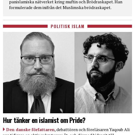
panislamiska nätverket kring muftin och Brödraskapet. Han
formulerade dem inifrån det Muslimska brödraskapet.
POLITISK ISLAM
Hur tänker en islamist om Pride?
Den danske författaren
, debattören och föreläsaren Yaqoub Ali