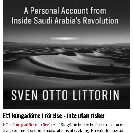
Ett kungadöme i rörelse - inte utan risker
Ett kungadöme i rörelse
– “Kingdom in motion” är titeln på en
nyutkommen bok om Saudiarabiens utveckling. En välinformerad,