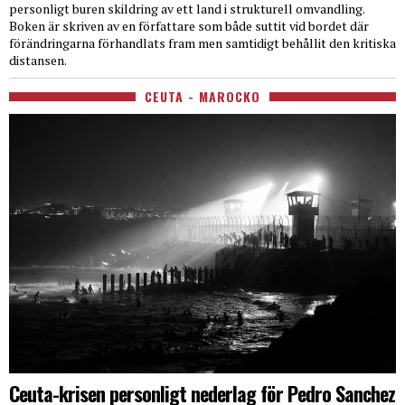
personligt buren skildring av ett land i strukturell omvandling.
Boken är skriven av en författare som både suttit vid bordet där
förändringarna förhandlats fram men samtidigt behållit den kritiska
distansen.
CEUTA - MAROCKO
Ceuta-krisen personligt nederlag för Pedro Sanchez