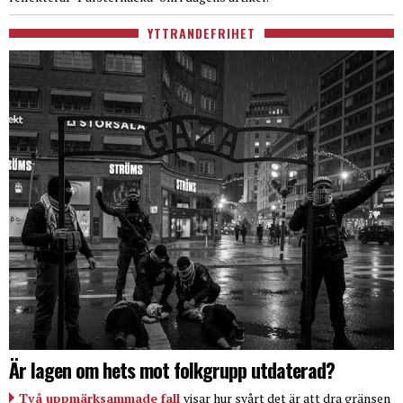
YTTRANDEFRIHET
Är lagen om hets mot folkgrupp utdaterad?
Två uppmärksammade fall
visar hur svårt det är att dra gränsen