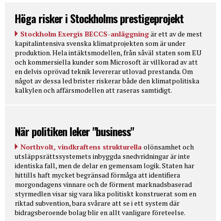
Höga risker i Stockholms prestigeprojekt
Stockholm Exergis BECCS-anläggning
är ett av de mest
kapitalintensiva svenska klimatprojekten som är under
produktion. Hela intäktsmodellen, från såväl staten som EU
och kommersiella kunder som Microsoft är villkorad av att
en delvis oprövad teknik levererar utlovad prestanda. Om
något av dessa led brister riskerar både den klimatpolitiska
kalkylen och affärsmodellen att raseras samtidigt.
När politiken leker "business"
Northvolt, vindkraftens strukturella
olönsamhet och
utsläppsrättssystemets inbyggda snedvridningar är inte
identiska fall, men de delar en gemensam logik. Staten har
hittills haft mycket begränsad förmåga att identifiera
morgondagens vinnare och de förment marknadsbaserad
styrmedlen visar sig vara lika politiskt konstruerat som en
riktad subvention, bara svårare att se i ett system där
bidragsberoende bolag blir en allt vanligare företeelse.