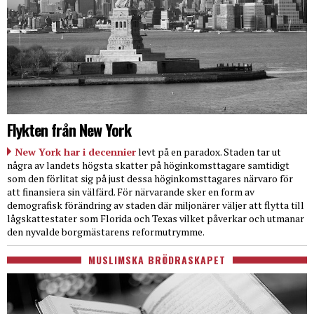
Flykten från New York
New York har i decennier
levt på en paradox. Staden tar ut
några av landets högsta skatter på höginkomsttagare samtidigt
som den förlitat sig på just dessa höginkomsttagares närvaro för
att finansiera sin välfärd. För närvarande sker en form av
demografisk förändring av staden där miljonärer väljer att flytta till
lågskattestater som Florida och Texas vilket påverkar och utmanar
den nyvalde borgmästarens reformutrymme.
MUSLIMSKA BRÖDRASKAPET