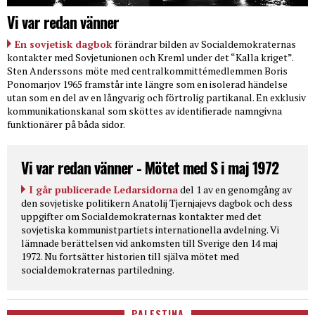
Vi var redan vänner
En sovjetisk dagbok
förändrar bilden av Socialdemokraternas
kontakter med Sovjetunionen och Kreml under det “Kalla kriget”.
Sten Anderssons möte med centralkommittémedlemmen Boris
Ponomarjov 1965 framstår inte längre som en isolerad händelse
utan som en del av en långvarig och förtrolig partikanal. En exklusiv
kommunikationskanal som sköttes av identifierade namngivna
funktionärer på båda sidor.
Vi var redan vänner - Mötet med S i maj 1972
I går publicerade Ledarsidorna
del 1 av en genomgång av
den sovjetiske politikern Anatolij Tjernjajevs dagbok och dess
uppgifter om Socialdemokraternas kontakter med det
sovjetiska kommunistpartiets internationella avdelning. Vi
lämnade berättelsen vid ankomsten till Sverige den 14 maj
1972. Nu fortsätter historien till själva mötet med
socialdemokraternas partiledning.
PALESTINA