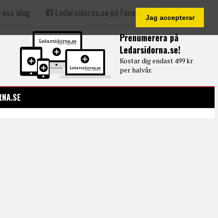
 oss idag
Ledarsidorna.se på Facebook
Jag accepterar
Prenumerera på
Ledarsidorna.se!
Kostar dig endast 499 kr
per halvår.
RNA.SE