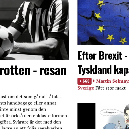
Efter Brexit 
rotten - resan
Tyskland kap
660
Martin Selmayr
Sverige
Fått stor makt
ast om det som går att åtala.
nts handbagage eller annat
et inte minst genom den
et är också den enklaste formen
agföra. Svårare är det med den
 lägre än att följa regelverken.