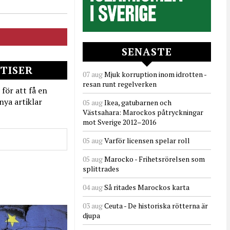
SENASTE
TISER
07 aug
Mjuk korruption inom idrotten -
resan runt regelverken
 för att få en
nya artiklar
05 aug
Ikea, gatubarnen och
Västsahara: Marockos påtryckningar
mot Sverige 2012–2016
05 aug
Varför licensen spelar roll
05 aug
Marocko - Frihetsrörelsen som
splittrades
04 aug
Så ritades Marockos karta
03 aug
Ceuta - De historiska rötterna är
djupa