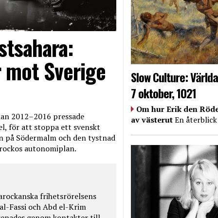
stsahara:
 mot Sverige
Slow Culture: Världa
7 oktober, 1021
Om hur Erik den Röde
edan 2012–2016 pressade
av västerut
En återblick
, för att stoppa ett svenskt
en på Södermalm och den tystnad
Marockos autonomiplan.
rockanska frihetsrörelsens
 al-Fassi och Abd el-Krim
renades genom kontakter till