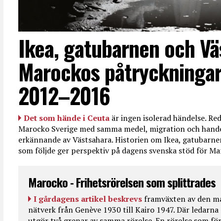
Ikea, gatubarnen och Vä
Marockos påtryckningar
2012–2016
Det som hände i Ceuta
är ingen isolerad händelse. R
Marocko Sverige med samma medel, migration och handel
erkännande av Västsahara. Historien om Ikea, gatubarn
som följde ger perspektiv på dagens svenska stöd för 
Marocko - Frihetsrörelsen som splittrades
I gårdagens artikel beskrevs
framväxten av den ma
nätverk från Genève 1930 till Kairo 1947. Där ledarna
utgör två grenar av samma rörelse. En rörelse som fö