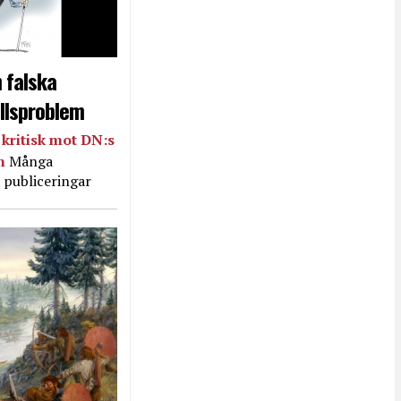
 falska
llsproblem
kritisk mot DN:s
in
Många
 publiceringar