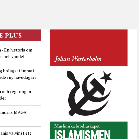
E PLUS
 - En historia om
e och vandel
ig bolagsstämma i
ade i ny huvudägare
a och regeringen
dåer
rändras MAGA
nis valvinst ett