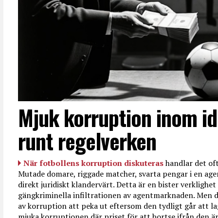
Mjuk korruption inom id
runt regelverken
När fotbollens korruption diskuteras
handlar det oft
Mutade domare, riggade matcher, svarta pengar i en age
direkt juridiskt klandervärt. Detta är en bister verkligh
gängkriminella infiltrationen av agentmarknaden. Men d
av korruption att peka ut eftersom den tydligt går att l
mjuka korruptionen där priset för att bortse ifrån den är