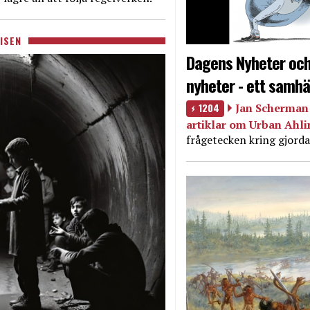
ISEN
Dagens Nyheter och
nyheter - ett samhä
1204
Jan Scherman 
artiklar om Urban Ahl
frågetecken kring gjorda