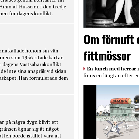
Amin al-Husseini. I den tredje
amen för dagens konflikt.
Om förnuft 
fittmössor
na kallade honom sin vän.
nnen som 1956 ritade kartan
r dagens Västsaharakonflikt
En lunch med herrar i
de inte sina anspråk vid sidan
finns en längtan efter e
raskapet. Han formulerade dem
ar på några dygn blivit ett
kgränsen ägnar sig åt något
tten borde istället vara att