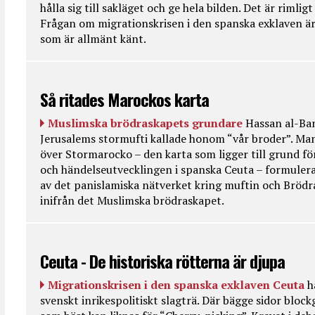
hålla sig till sakläget och ge hela bilden. Det är rimlig
Frågan om migrationskrisen i den spanska exklaven är
som är allmänt känt.
Så ritades Marockos karta
Muslimska brödraskapets grundare
Hassan al-Ban
Jerusalems stormufti kallade honom “vår broder”. Ma
över Stormarocko – den karta som ligger till grund fö
och händelseutvecklingen i spanska Ceuta – formulera
av det panislamiska nätverket kring muftin och Bröd
inifrån det Muslimska brödraskapet.
Ceuta - De historiska rötterna är djupa
Migrationskrisen i den spanska exklaven Ceuta
h
svenskt inrikespolitiskt slagträ. Där bägge sidor bloc