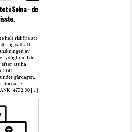
et i Solna - de
isste.
e helt riskfria att
när jag valt att
anskningen av
ev tydligt med de
efter att ha
t till
 under gårdagen.
rsidorna.se
ANK: 4732 00 […]