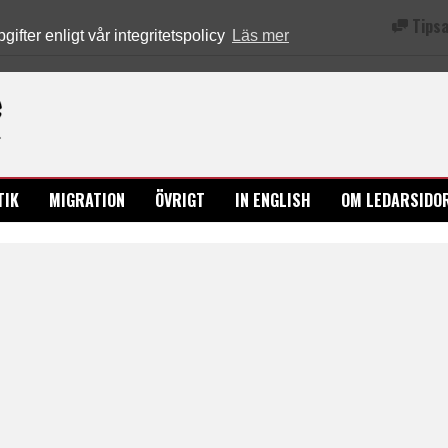
Tipsa
fter enligt vår integritetspolicy
Läs mer
Ledarsidorna.se
TIK
MIGRATION
ÖVRIGT
IN ENGLISH
OM LEDARSIDO