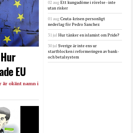
02 aug
Ett kungadöme i rörelse - inte
utan risker
01 aug
Ceuta-krisen personligt
nederlag för Pedro Sanchez
31 jul
Hur tänker en islamist om Pride?
30 jul
Sverige är inte ens ur
startblocken i reformeringen av bank-
- Hur
och betalsystem
ade EU
 är okänt namn i