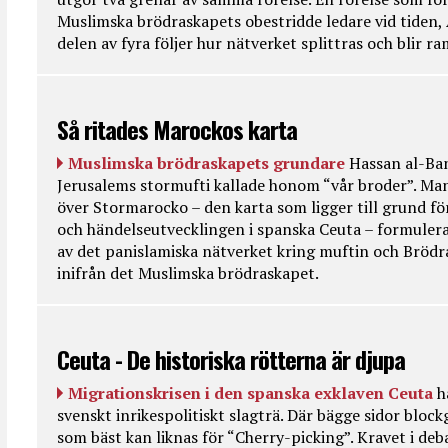
Muslimska brödraskapets obestridde ledare vid tiden, 
delen av fyra följer hur nätverket splittras och blir r
Så ritades Marockos karta
Muslimska brödraskapets grundare
Hassan al-Ban
Jerusalems stormufti kallade honom “vår broder”. Ma
över Stormarocko – den karta som ligger till grund fö
och händelseutvecklingen i spanska Ceuta – formulera
av det panislamiska nätverket kring muftin och Bröd
inifrån det Muslimska brödraskapet.
Ceuta - De historiska rötterna är djupa
Migrationskrisen i den spanska exklaven Ceuta
h
svenskt inrikespolitiskt slagträ. Där bägge sidor bloc
som bäst kan liknas för “Cherry-picking”. Kravet i deba