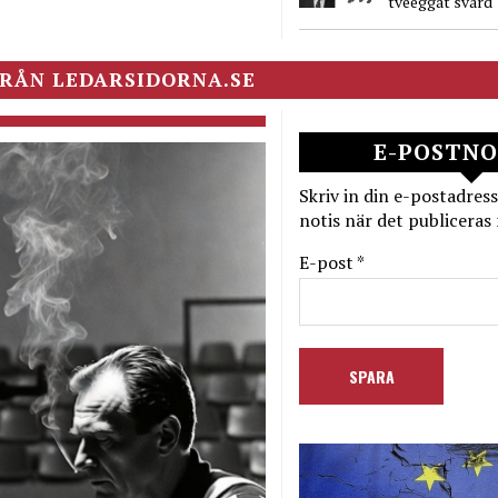
tveeggat svärd
RÅN LEDARSIDORNA.SE
E-POSTNO
Skriv in din e-postadress
notis när det publiceras 
E-post *