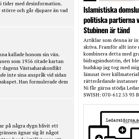
t i tider med desinformation.
Islamistiska domslut
 större och går djupare än vad
politiska partierna v
Stubinen är tänd
Artiklar som denna är int
skriva. Framför allt inte 
kombinera detta med gr
na kallade honom sin vän.
bidragsindustrin, det bl
nnen som 1956 ritade kartan
budskap jag tog med mig 
r dagens Västsaharakonflikt
lämnat över källmateriale
de inte sina anspråk vid sidan
rättsvårdande instanser
raskapet. Han formulerade dem
Ni får gärna stödja Leda
SWISH: 070-612 53 93 B
ar på några dygn blivit ett
kgränsen ägnar sig åt något