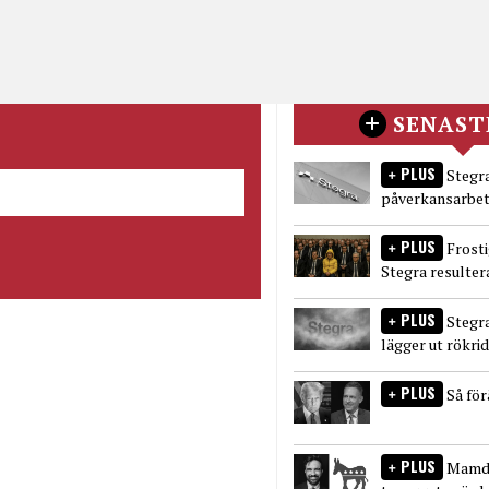
SENAST
PLUS
Stegra
påverkansarbet
PLUS
Frost
Stegra resulter
PLUS
Stegr
lägger ut rökri
PLUS
Så fö
PLUS
Mamda