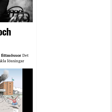
och
 fittmössor
Det
nkla lösningar