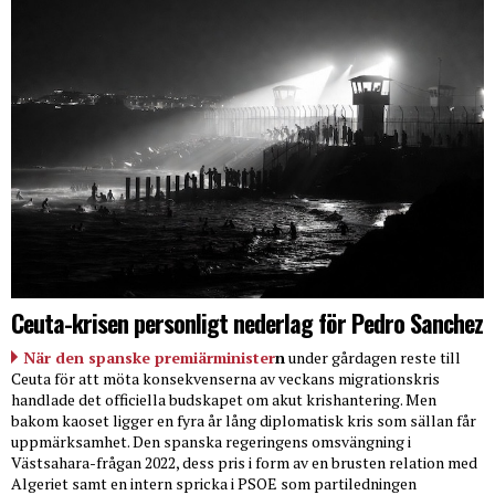
Ceuta-krisen personligt nederlag för Pedro Sanchez
När den spanske premiärminister
n
under gårdagen reste till
Ceuta för att möta konsekvenserna av veckans migrationskris
handlade det officiella budskapet om akut krishantering. Men
bakom kaoset ligger en fyra år lång diplomatisk kris som sällan får
uppmärksamhet. Den spanska regeringens omsvängning i
Västsahara-frågan 2022, dess pris i form av en brusten relation med
Algeriet samt en intern spricka i PSOE som partiledningen