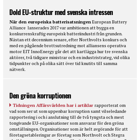
Dold EU-struktur med svenska intressen
När den europeiska batterisatsningen
European Battery
Alliance lanserades 2017 var ambitionen att bygga en
konkurrenskraftig europeisk batteriindustri från grunden.
Nästan ett decennium senare, efter Northvolts konkurs och
med en pågående brottsutredning mot alliansens operativa
motor EIT InnoEnergy går det att kartlägga hur tre svenska
aktörer, två tidigare ministrar och en industristrateg, vid olika
tidpunkter och på olika sätt över tid knutits till samma
nätverk.
Den gröna korruptionen
Tidningen Affärsvärlden har i artiklar
rapporterat om
vad som ser ut som uppenbar korruption samt vilseledande
rapportering i och i anslutning till de två tyngsta och mest
tongivande EU-organisationer som ansvarar för den gröna
omställningen. Organisationer som är helt avgörande för att
företagsetableringar av företag som Northvolt och Stegra