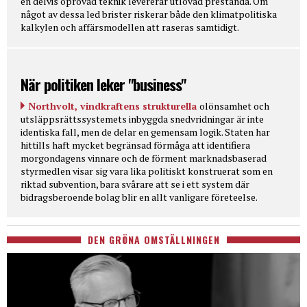
en delvis oprövad teknik levererar utlovad prestanda. Om
något av dessa led brister riskerar både den klimatpolitiska
kalkylen och affärsmodellen att raseras samtidigt.
När politiken leker "business"
Northvolt, vindkraftens strukturella
olönsamhet och
utsläppsrättssystemets inbyggda snedvridningar är inte
identiska fall, men de delar en gemensam logik. Staten har
hittills haft mycket begränsad förmåga att identifiera
morgondagens vinnare och de förment marknadsbaserad
styrmedlen visar sig vara lika politiskt konstruerat som en
riktad subvention, bara svårare att se i ett system där
bidragsberoende bolag blir en allt vanligare företeelse.
DEN GRÖNA OMSTÄLLNINGEN