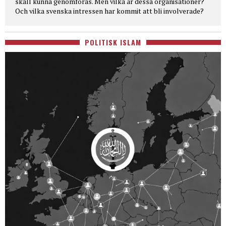
skall kunna genomföras. Men vilka är dessa organisationer?
Och vilka svenska intressen har kommit att bli involverade?
POLITISK ISLAM