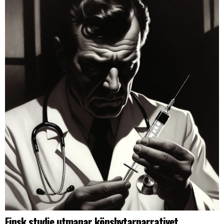
Finsk studie utmanar könsbytarnarrativet