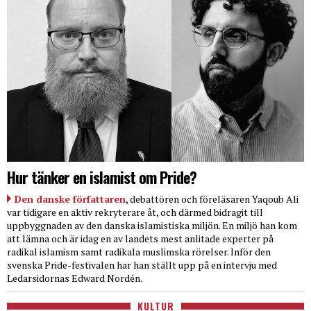
Hur tänker en islamist om Pride?
Den danske författaren
, debattören och föreläsaren Yaqoub Ali
var tidigare en aktiv rekryterare åt, och därmed bidragit till
uppbyggnaden av den danska islamistiska miljön. En miljö han kom
att lämna och är idag en av landets mest anlitade experter på
radikal islamism samt radikala muslimska rörelser. Inför den
svenska Pride-festivalen har han ställt upp på en intervju med
Ledarsidornas Edward Nordén.
KULTUR