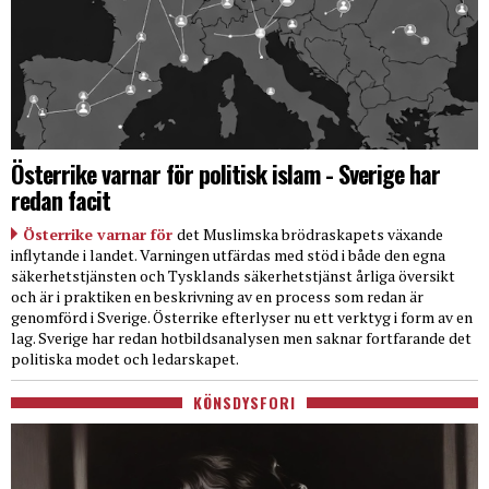
Österrike varnar för politisk islam - Sverige har
redan facit
Österrike varnar för
det Muslimska brödraskapets växande
inflytande i landet. Varningen utfärdas med stöd i både den egna
säkerhetstjänsten och Tysklands säkerhetstjänst årliga översikt
och är i praktiken en beskrivning av en process som redan är
genomförd i Sverige. Österrike efterlyser nu ett verktyg i form av en
lag. Sverige har redan hotbildsanalysen men saknar fortfarande det
politiska modet och ledarskapet.
KÖNSDYSFORI