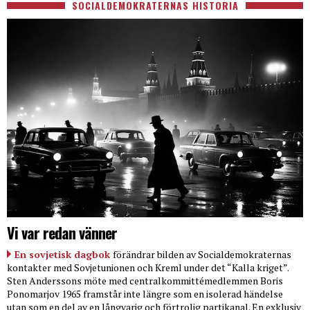
SOCIALDEMOKRATERNAS HISTORIA
Vi var redan vänner
En sovjetisk dagbok
förändrar bilden av Socialdemokraternas
kontakter med Sovjetunionen och Kreml under det “Kalla kriget”.
Sten Anderssons möte med centralkommittémedlemmen Boris
Ponomarjov 1965 framstår inte längre som en isolerad händelse
utan som en del av en långvarig och förtrolig partikanal. En exklusiv