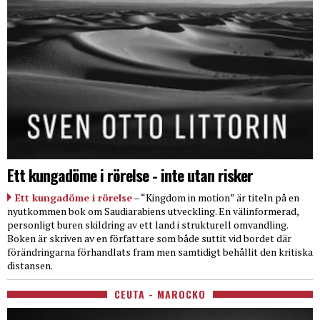
Ett kungadöme i rörelse - inte utan risker
Ett kungadöme i rörelse
– “Kingdom in motion” är titeln på en
nyutkommen bok om Saudiarabiens utveckling. En välinformerad,
personligt buren skildring av ett land i strukturell omvandling.
Boken är skriven av en författare som både suttit vid bordet där
förändringarna förhandlats fram men samtidigt behållit den kritiska
distansen.
CEUTA - MAROCKO