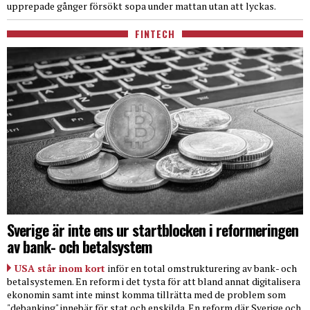
upprepade gånger försökt sopa under mattan utan att lyckas.
FINTECH
Sverige är inte ens ur startblocken i reformeringen
av bank- och betalsystem
USA står inom kort
inför en total omstrukturering av bank- och
betalsystemen. En reform i det tysta för att bland annat digitalisera
ekonomin samt inte minst komma tillrätta med de problem som
"debanking" innebär för stat och enskilda. En reform där Sverige och