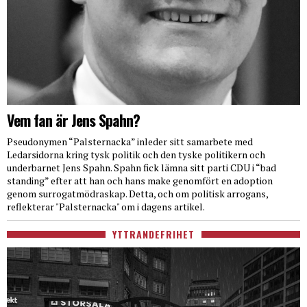
Vem fan är Jens Spahn?
Pseudonymen “Palsternacka” inleder sitt samarbete med
Ledarsidorna kring tysk politik och den tyske politikern och
underbarnet Jens Spahn. Spahn fick lämna sitt parti CDU i “bad
standing” efter att han och hans make genomfört en adoption
genom surrogatmödraskap. Detta, och om politisk arrogans,
reflekterar "Palsternacka" om i dagens artikel.
YTTRANDEFRIHET