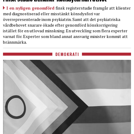
I en nyligen genomförd
finsk registerstudie framgår att klienter
med diagnostiserad eller misstänkt könsdysfori var
överrepresenterade inom psykiatrin. Samt att det psykiatriska
vårdbehovet snarare ökade efter genomförd könskorrigering
istället för en utlovad minskning. En utveckling som flera experter
varnat för. Experter som bland annat ansvarig minister kommit att
brännmärka.
DEMOKRATI