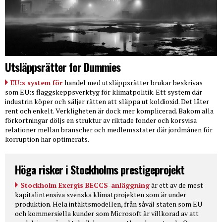
Utsläppsrätter for Dummies
EU:s system för
handel med utsläppsrätter brukar beskrivas
som EU:s flaggskeppsverktyg för klimatpolitik. Ett system där
industrin köper och säljer rätten att släppa ut koldioxid. Det låter
rent och enkelt. Verkligheten är dock mer komplicerad. Bakom alla
förkortningar döljs en struktur av riktade fonder och korsvisa
relationer mellan branscher och medlemsstater där jordmånen för
korruption har optimerats.
Höga risker i Stockholms prestigeprojekt
Stockholm Exergis BECCS-anläggning
är ett av de mest
kapitalintensiva svenska klimatprojekten som är under
produktion. Hela intäktsmodellen, från såväl staten som EU
och kommersiella kunder som Microsoft är villkorad av att