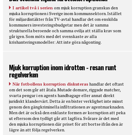
I artikel två i serien
om mjuk korruption granskas den
mjuka korruptionen i Sverige inom kommunsektorn. Istället
för miljardintäkter från TV-avtal handlar det om enskilda
kommuners investeringsbudgetar men det är samma
strukturella beroende och samma ovilja att ställa krav som
går igen. Som möts med det svenskaste av alla
krishanteringsmodeller: Att inte göra någonting.
Mjuk korruption inom idrotten - resan runt
regelverken
När fotbollens korruption diskuteras
handlar det oftast
om det som går att åtala. Mutade domare, riggade matcher,
svarta pengar i en agents handbagage eller annat direkt
juridiskt klandervärt. Detta är en bister verklighet inte minst
genom den gängkriminella infiltrationen av agentmarknaden.
Men det är också den enklaste formen av korruption att peka
ut eftersom den tydligt går att lagföra. Svårare är det med
den mjuka korruptionen där priset för att bortse ifrån den är
lägre än att följa regelverken.