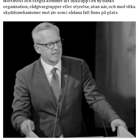
Northvolt och Stegra kommer att dyka upp i en ny banks
organisation, rådgivargrupper eller styrelse, utan när, och med vilka
skyddsmekanismer mot jäv som i sådana fall finns på plats.