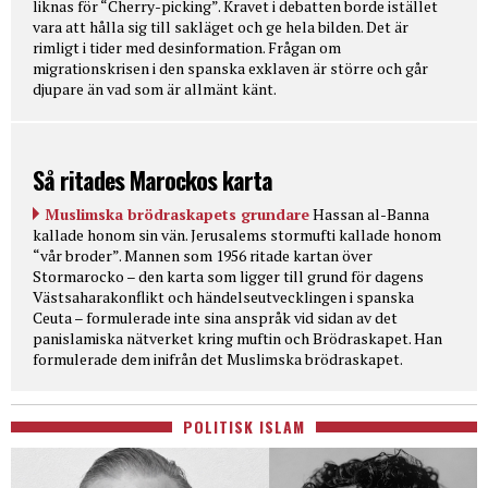
liknas för “Cherry-picking”. Kravet i debatten borde istället
vara att hålla sig till sakläget och ge hela bilden. Det är
rimligt i tider med desinformation. Frågan om
migrationskrisen i den spanska exklaven är större och går
djupare än vad som är allmänt känt.
Så ritades Marockos karta
Muslimska brödraskapets grundare
Hassan al-Banna
kallade honom sin vän. Jerusalems stormufti kallade honom
“vår broder”. Mannen som 1956 ritade kartan över
Stormarocko – den karta som ligger till grund för dagens
Västsaharakonflikt och händelseutvecklingen i spanska
Ceuta – formulerade inte sina anspråk vid sidan av det
panislamiska nätverket kring muftin och Brödraskapet. Han
formulerade dem inifrån det Muslimska brödraskapet.
POLITISK ISLAM