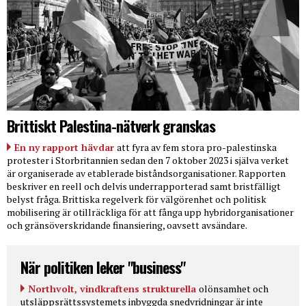
Brittiskt Palestina-nätverk granskas
En ny rapport hävdar
att fyra av fem stora pro-palestinska
protester i Storbritannien sedan den 7 oktober 2023 i själva verket
är organiserade av etablerade biståndsorganisationer. Rapporten
beskriver en reell och delvis underrapporterad samt bristfälligt
belyst fråga. Brittiska regelverk för välgörenhet och politisk
mobilisering är otillräckliga för att fånga upp hybridorganisationer
och gränsöverskridande finansiering, oavsett avsändare.
När politiken leker "business"
Northvolt, vindkraftens strukturella
olönsamhet och
utsläppsrättssystemets inbyggda snedvridningar är inte