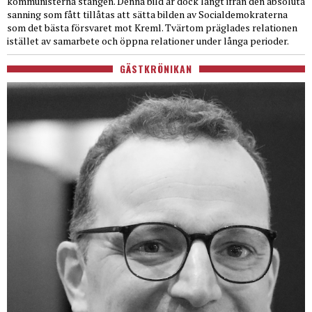
kommunisterna stången. Denna bild är dock långt ifrån den absoluta
sanning som fått tillåtas att sätta bilden av Socialdemokraterna
som det bästa försvaret mot Kreml. Tvärtom präglades relationen
istället av samarbete och öppna relationer under långa perioder.
GÄSTKRÖNIKAN