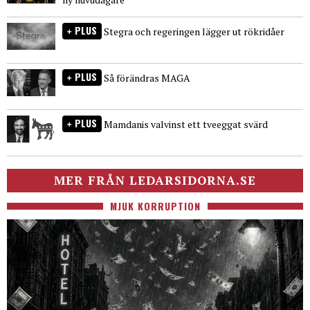
PLUS
Stegra och regeringen lägger ut rökridåer
PLUS
Så förändras MAGA
PLUS
Mamdanis valvinst ett tveeggat svärd
MER FRÅN LEDARSIDORNA.SE
MJUK KORRUPTION