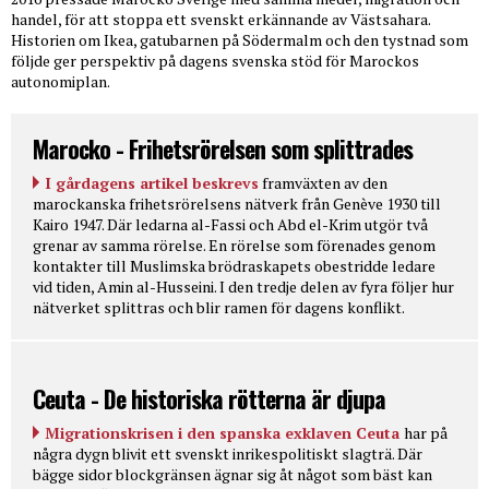
handel, för att stoppa ett svenskt erkännande av Västsahara.
Historien om Ikea, gatubarnen på Södermalm och den tystnad som
följde ger perspektiv på dagens svenska stöd för Marockos
autonomiplan.
Marocko - Frihetsrörelsen som splittrades
I gårdagens artikel beskrevs
framväxten av den
marockanska frihetsrörelsens nätverk från Genève 1930 till
Kairo 1947. Där ledarna al-Fassi och Abd el-Krim utgör två
grenar av samma rörelse. En rörelse som förenades genom
kontakter till Muslimska brödraskapets obestridde ledare
vid tiden, Amin al-Husseini. I den tredje delen av fyra följer hur
nätverket splittras och blir ramen för dagens konflikt.
Ceuta - De historiska rötterna är djupa
Migrationskrisen i den spanska exklaven Ceuta
har på
några dygn blivit ett svenskt inrikespolitiskt slagträ. Där
bägge sidor blockgränsen ägnar sig åt något som bäst kan