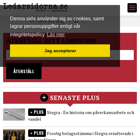
Ledarsidorna.se
Denna sida använder sig av cookies, samt
Tipsa oss idag
lagrar personuppgifter enligt vår
integritetspolicy
Läs mer
ÅTERSTÄLL DITT LÖSENORD
Jag accepterar
ÅTERSTÄLL
SENASTE PLUS
PLUS
Stegra - En historia om påverkansarbete och
vandel
PLUS
Frostig bolagsstämma i Stegra resulterade i
ny huvudägare