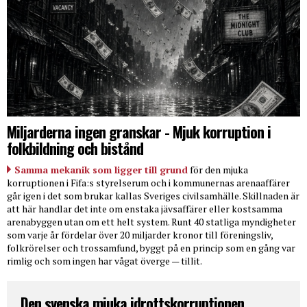
Miljarderna ingen granskar - Mjuk korruption i
folkbildning och bistånd
Samma mekanik som ligger till grund
för den mjuka
korruptionen i Fifa:s styrelserum och i kommunernas arenaaffärer
går igen i det som brukar kallas Sveriges civilsamhälle. Skillnaden är
att här handlar det inte om enstaka jävsaffärer eller kostsamma
arenabyggen utan om ett helt system. Runt 40 statliga myndigheter
som varje år fördelar över 20 miljarder kronor till föreningsliv,
folkrörelser och trossamfund, byggt på en princip som en gång var
rimlig och som ingen har vågat överge — tillit.
Den svenska mjuka idrottskorruptionen