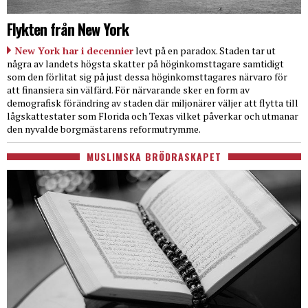
Flykten från New York
New York har i decennier
levt på en paradox. Staden tar ut
några av landets högsta skatter på höginkomsttagare samtidigt
som den förlitat sig på just dessa höginkomsttagares närvaro för
att finansiera sin välfärd. För närvarande sker en form av
demografisk förändring av staden där miljonärer väljer att flytta till
lågskattestater som Florida och Texas vilket påverkar och utmanar
den nyvalde borgmästarens reformutrymme.
MUSLIMSKA BRÖDRASKAPET