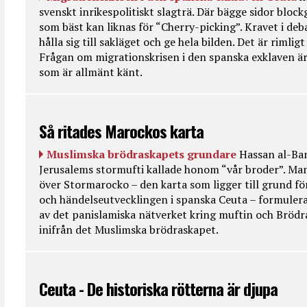
svenskt inrikespolitiskt slagträ. Där bägge sidor bloc
som bäst kan liknas för “Cherry-picking”. Kravet i deba
hålla sig till sakläget och ge hela bilden. Det är rimlig
Frågan om migrationskrisen i den spanska exklaven är
som är allmänt känt.
Så ritades Marockos karta
Muslimska brödraskapets grundare
Hassan al-Ban
Jerusalems stormufti kallade honom “vår broder”. Ma
över Stormarocko – den karta som ligger till grund fö
och händelseutvecklingen i spanska Ceuta – formulera
av det panislamiska nätverket kring muftin och Bröd
inifrån det Muslimska brödraskapet.
Ceuta - De historiska rötterna är djupa