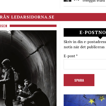
tveeggat svärd
RÅN LEDARSIDORNA.SE
ISEN
E-POSTNO
Skriv in din e-postadress
notis när det publiceras 
E-post *