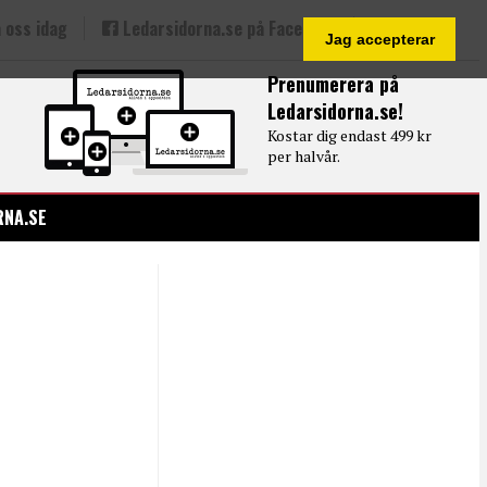
 oss idag
Ledarsidorna.se på Facebook
Jag accepterar
Prenumerera på
Ledarsidorna.se!
Kostar dig endast 499 kr
per halvår.
RNA.SE