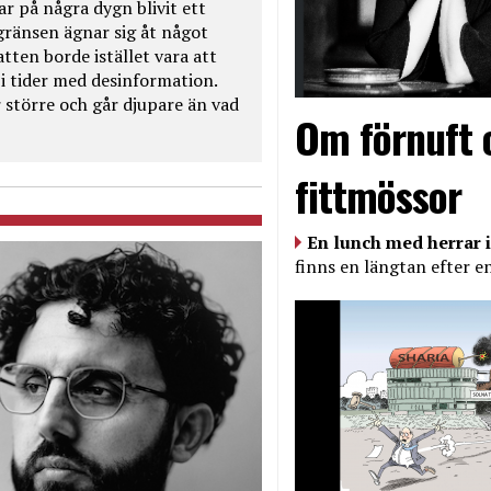
ar på några dygn blivit ett
kgränsen ägnar sig åt något
tten borde istället vara att
t i tider med desinformation.
 större och går djupare än vad
Om förnuft 
fittmössor
En lunch med herrar i
finns en längtan efter e