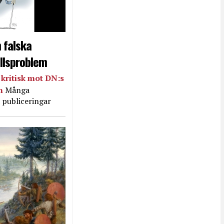
 falska
llsproblem
kritisk mot DN:s
in
Många
 publiceringar