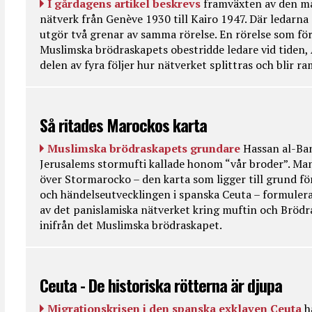
I gårdagens artikel beskrevs
framväxten av den ma
nätverk från Genève 1930 till Kairo 1947. Där ledarna
utgör två grenar av samma rörelse. En rörelse som fö
Muslimska brödraskapets obestridde ledare vid tiden, 
delen av fyra följer hur nätverket splittras och blir r
Så ritades Marockos karta
Muslimska brödraskapets grundare
Hassan al-Ban
Jerusalems stormufti kallade honom “vår broder”. Ma
över Stormarocko – den karta som ligger till grund fö
och händelseutvecklingen i spanska Ceuta – formulera
av det panislamiska nätverket kring muftin och Bröd
inifrån det Muslimska brödraskapet.
Ceuta - De historiska rötterna är djupa
Migrationskrisen i den spanska exklaven Ceuta
h