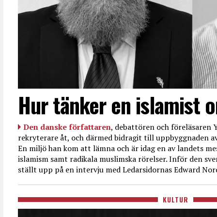
Hur tänker en islamist 
Den danske författaren
, debattören och föreläsaren Y
rekryterare åt, och därmed bidragit till uppbyggnaden av
En miljö han kom att lämna och är idag en av landets mes
islamism samt radikala muslimska rörelser. Inför den sve
ställt upp på en intervju med Ledarsidornas Edward Nor
KULTUR