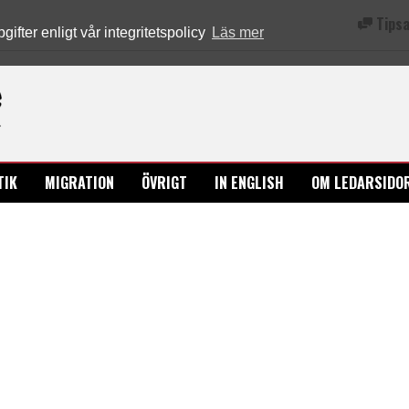
Tipsa
fter enligt vår integritetspolicy
Läs mer
Ledarsidorna.se
TIK
MIGRATION
ÖVRIGT
IN ENGLISH
OM LEDARSIDO