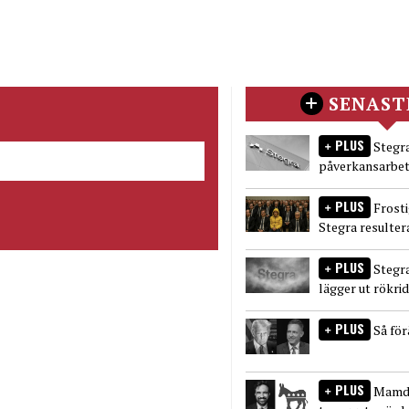
SENAST
PLUS
Stegra
påverkansarbet
PLUS
Frost
Stegra resulter
PLUS
Stegr
lägger ut rökri
PLUS
Så fö
PLUS
Mamda