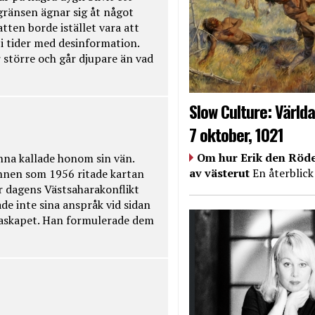
kgränsen ägnar sig åt något
tten borde istället vara att
t i tider med desinformation.
 större och går djupare än vad
Slow Culture: Världa
7 oktober, 1021
Om hur Erik den Röde
na kallade honom sin vän.
av västerut
En återblick
nnen som 1956 ritade kartan
r dagens Västsaharakonflikt
de inte sina anspråk vid sidan
raskapet. Han formulerade dem