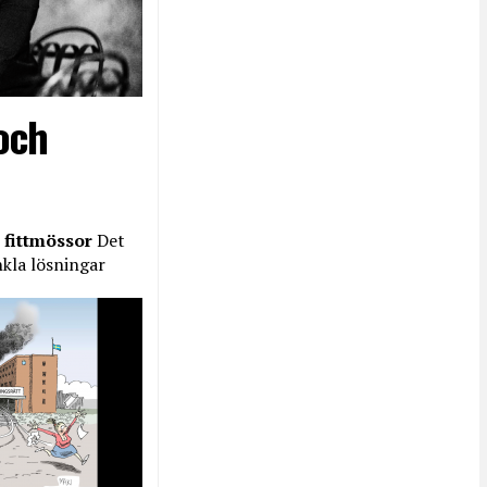
och
 fittmössor
Det
nkla lösningar