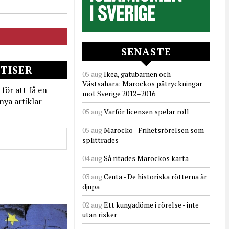
SENASTE
TISER
05 aug
Ikea, gatubarnen och
Västsahara: Marockos påtryckningar
 för att få en
mot Sverige 2012–2016
nya artiklar
05 aug
Varför licensen spelar roll
05 aug
Marocko - Frihetsrörelsen som
splittrades
04 aug
Så ritades Marockos karta
03 aug
Ceuta - De historiska rötterna är
djupa
02 aug
Ett kungadöme i rörelse - inte
utan risker