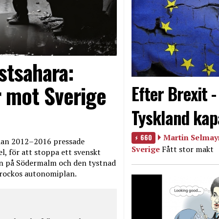
stsahara:
 mot Sverige
Efter Brexit 
Tyskland kap
660
Martin Selmayr
edan 2012–2016 pressade
Sverige
Fått stor makt
, för att stoppa ett svenskt
en på Södermalm och den tystnad
Marockos autonomiplan.