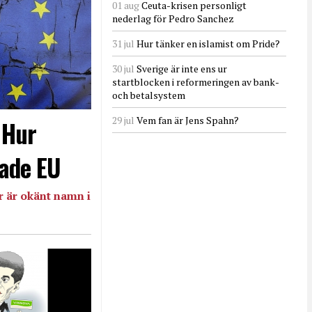
01 aug
Ceuta-krisen personligt
nederlag för Pedro Sanchez
31 jul
Hur tänker en islamist om Pride?
30 jul
Sverige är inte ens ur
startblocken i reformeringen av bank-
och betalsystem
29 jul
Vem fan är Jens Spahn?
- Hur
ade EU
 är okänt namn i