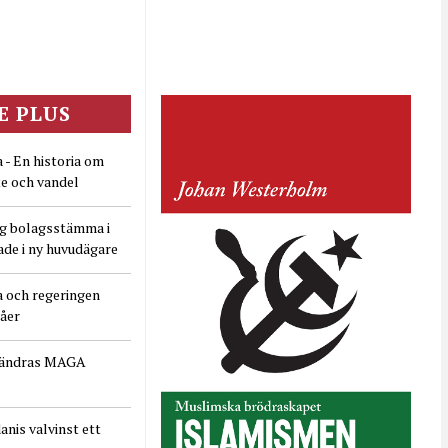
E PLUS
 - En historia om
e och vandel
ig bolagsstämma i
ade i ny huvudägare
a och regeringen
dåer
rändras MAGA
nis valvinst ett