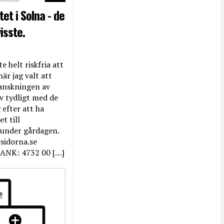
et i Solna - de
isste.
e helt riskfria att
när jag valt att
anskningen av
ev tydligt med de
efter att ha
t till
 under gårdagen.
rsidorna.se
ANK: 4732 00 […]