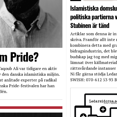
Islamistiska domslut
politiska partierna v
Stubinen är tänd
Artiklar som denna är int
skriva. Framför allt inte 
kombinera detta med gr
bidragsindustrin, det bl
om Pride?
budskap jag tog med mig 
lämnat över källmateriale
rättsvårdande instanser
aqoub Ali var tidigare en aktiv
Ni får gärna stödja Leda
 den danska islamistiska miljön.
SWISH: 070-612 53 93 B
t anlitade experter på radikal
nska Pride-festivalen har han
dén.