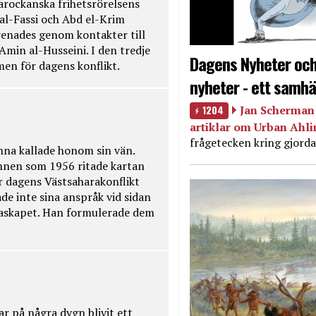
rockanska frihetsrörelsens
 al-Fassi och Abd el-Krim
renades genom kontakter till
Amin al-Husseini. I den tredje
Dagens Nyheter och
amen för dagens konflikt.
nyheter - ett samhä
1204
Jan Scherman 
artiklar om Urban Ahl
frågetecken kring gjorda
na kallade honom sin vän.
nnen som 1956 ritade kartan
r dagens Västsaharakonflikt
de inte sina anspråk vid sidan
raskapet. Han formulerade dem
ar på några dygn blivit ett