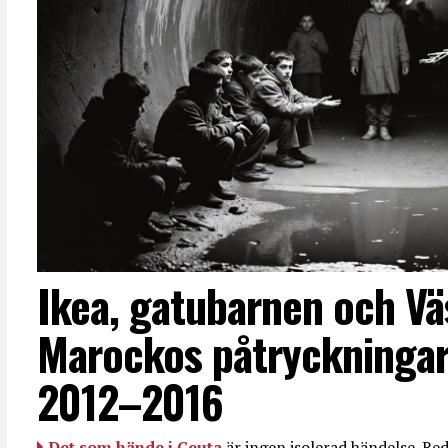
Ikea, gatubarnen och Vä
Marockos påtryckningar
2012–2016
Det som hände i Ceuta
är ingen isolerad händelse. R