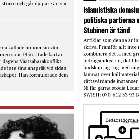
 större och går djupare än vad
Islamistiska domslut
politiska partierna v
Stubinen är tänd
Artiklar som denna är int
skriva. Framför allt inte 
na kallade honom sin vän.
kombinera detta med gr
nnen som 1956 ritade kartan
bidragsindustrin, det bl
r dagens Västsaharakonflikt
budskap jag tog med mig 
de inte sina anspråk vid sidan
lämnat över källmateriale
raskapet. Han formulerade dem
rättsvårdande instanser
Ni får gärna stödja Leda
SWISH: 070-612 53 93 B