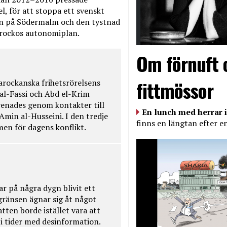
, för att stoppa ett svenskt
en på Södermalm och den tystnad
Marockos autonomiplan.
Om förnuft 
fittmössor
rockanska frihetsrörelsens
 al-Fassi och Abd el-Krim
renades genom kontakter till
En lunch med herrar i
Amin al-Husseini. I den tredje
finns en längtan efter e
amen för dagens konflikt.
ar på några dygn blivit ett
kgränsen ägnar sig åt något
tten borde istället vara att
t i tider med desinformation.