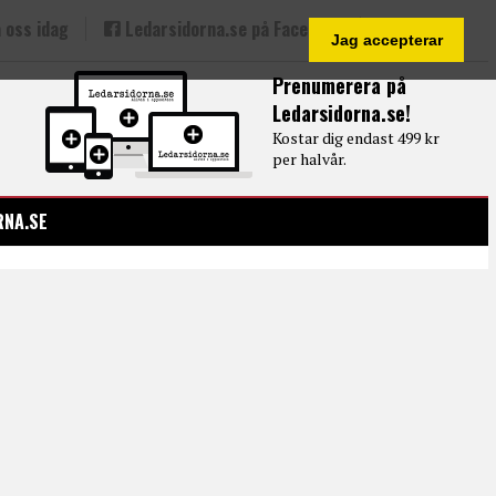
 oss idag
Ledarsidorna.se på Facebook
Jag accepterar
Prenumerera på
Ledarsidorna.se!
Kostar dig endast 499 kr
per halvår.
RNA.SE