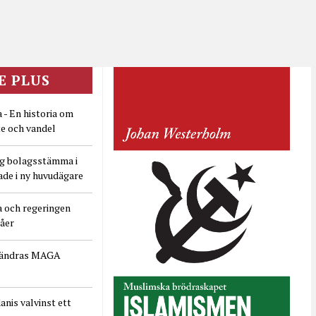
E PLUS
 - En historia om
e och vandel
ig bolagsstämma i
ade i ny huvudägare
a och regeringen
dåer
rändras MAGA
nis valvinst ett