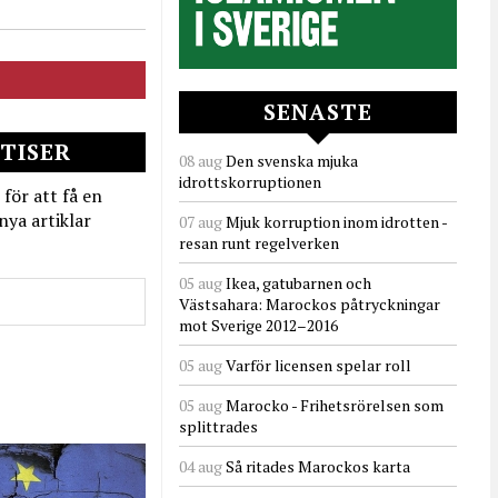
SENASTE
TISER
08 aug
Den svenska mjuka
idrottskorruptionen
 för att få en
nya artiklar
07 aug
Mjuk korruption inom idrotten -
resan runt regelverken
05 aug
Ikea, gatubarnen och
Västsahara: Marockos påtryckningar
mot Sverige 2012–2016
05 aug
Varför licensen spelar roll
05 aug
Marocko - Frihetsrörelsen som
splittrades
04 aug
Så ritades Marockos karta