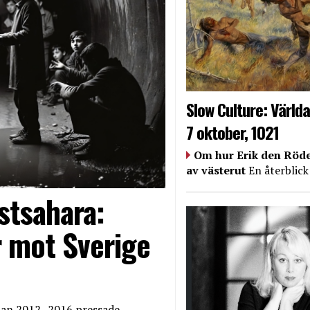
Slow Culture: Världa
7 oktober, 1021
Om hur Erik den Röde
av västerut
En återblick
stsahara:
 mot Sverige
edan 2012–2016 pressade