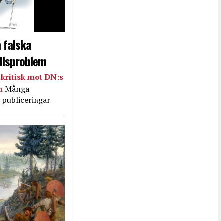
 falska
llsproblem
kritisk mot DN:s
in
Många
 publiceringar