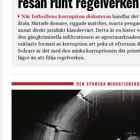
resan runt regelverken
När fotbollens korruption diskuteras
handlar det 
åtala. Mutade domare, riggade matcher, svarta pengar
annat direkt juridiskt klandervärt. Detta är en bister
den gängkriminella infiltrationen av agentmarknaden
enklaste formen av korruption att peka ut eftersom de
Svårare är det med den mjuka korruptionen där priset 
lägre än att följa regelverken.
DEN SPANSKA MIGRATIONSKR