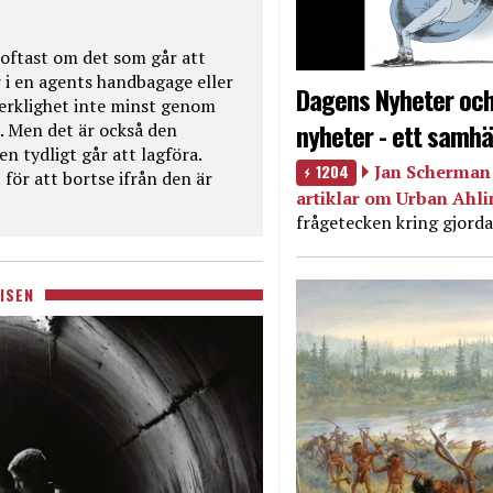
oftast om det som går att
 i en agents handbagage eller
Dagens Nyheter och
 verklighet inte minst genom
nyheter - ett samhä
. Men det är också den
n tydligt går att lagföra.
1204
Jan Scherman 
för att bortse ifrån den är
artiklar om Urban Ahl
frågetecken kring gjorda
ISEN