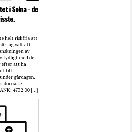
et i Solna - de
isste.
e helt riskfria att
när jag valt att
anskningen av
ev tydligt med de
efter att ha
t till
 under gårdagen.
rsidorna.se
ANK: 4732 00 […]