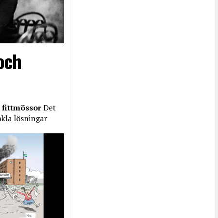
och
 fittmössor
Det
nkla lösningar