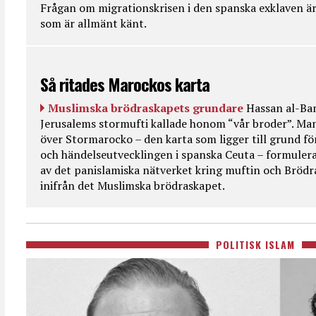
Frågan om migrationskrisen i den spanska exklaven är
som är allmänt känt.
Så ritades Marockos karta
Muslimska brödraskapets grundare
Hassan al-Ban
Jerusalems stormufti kallade honom “vår broder”. Ma
över Stormarocko – den karta som ligger till grund fö
och händelseutvecklingen i spanska Ceuta – formulera
av det panislamiska nätverket kring muftin och Bröd
inifrån det Muslimska brödraskapet.
POLITISK ISLAM