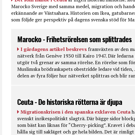
Marocko Sverige med samma medel, migration och handel
erkännande av Västsahara. Historien om Ikea, gatubarn
som följde ger perspektiv på dagens svenska stöd för 
Marocko - Frihetsrörelsen som splittrades
I gårdagens artikel beskrevs
framväxten av den ma
nätverk från Genève 1930 till Kairo 1947. Där ledarna
utgör två grenar av samma rörelse. En rörelse som fö
Muslimska brödraskapets obestridde ledare vid tiden, 
delen av fyra följer hur nätverket splittras och blir r
Ceuta - De historiska rötterna är djupa
Migrationskrisen i den spanska exklaven Ceuta
h
svenskt inrikespolitiskt slagträ. Där bägge sidor bloc
som bäst kan liknas för “Cherry-picking”. Kravet i deba
hålla sig till sakläget och ge hela bilden. Det är rimlig