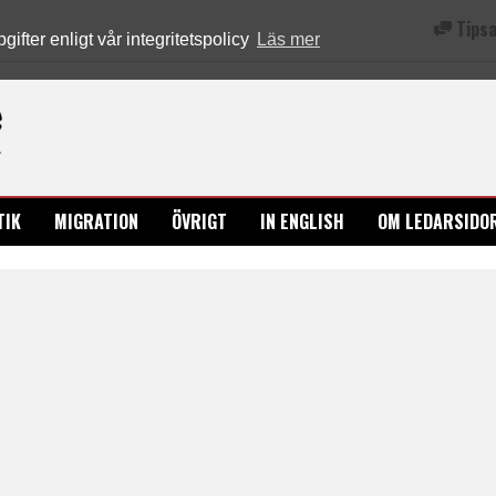
Tipsa
fter enligt vår integritetspolicy
Läs mer
Ledarsidorna.se
TIK
MIGRATION
ÖVRIGT
IN ENGLISH
OM LEDARSIDO