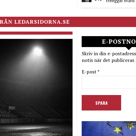
tveeggat svärd
RÅN LEDARSIDORNA.SE
E-POSTNO
Skriv in din e-postadress
notis när det publiceras 
E-post *