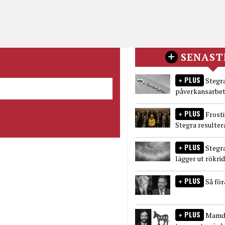
SENAST
PLUS
Stegra
påverkansarbet
PLUS
Frost
Stegra resulter
PLUS
Stegr
lägger ut rökri
PLUS
Så fö
PLUS
Mamda