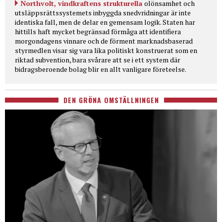
Northvolt, vindkraftens strukturella
olönsamhet och
utsläppsrättssystemets inbyggda snedvridningar är inte
identiska fall, men de delar en gemensam logik. Staten har
hittills haft mycket begränsad förmåga att identifiera
morgondagens vinnare och de förment marknadsbaserad
styrmedlen visar sig vara lika politiskt konstruerat som en
riktad subvention, bara svårare att se i ett system där
bidragsberoende bolag blir en allt vanligare företeelse.
DEN GRÖNA OMSTÄLLNINGEN