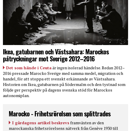
Ikea, gatubarnen och Västsahara: Marockos
påtryckningar mot Sverige 2012–2016
Det som hände i Ceuta
är ingen isolerad händelse. Redan 2012–
2016 pressade Marocko Sverige med samma medel, migration och
handel, för att stoppa ett svenskt erkännande av Västsahara.
Historien om Ikea, gatubarnen på Södermalm och den tystnad som
följde ger perspektiv på dagens svenska stöd för Marockos
autonomiplan.
Marocko - Frihetsrörelsen som splittrades
I gårdagens artikel beskrevs
framväxten av den
marockanska frihetsrörelsens nätverk från Genève 1930 till