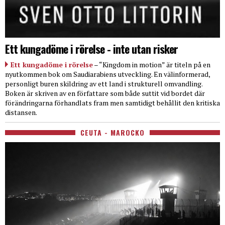
Ett kungadöme i rörelse - inte utan risker
Ett kungadöme i rörelse
– “Kingdom in motion” är titeln på en
nyutkommen bok om Saudiarabiens utveckling. En välinformerad,
personligt buren skildring av ett land i strukturell omvandling.
Boken är skriven av en författare som både suttit vid bordet där
förändringarna förhandlats fram men samtidigt behållit den kritiska
distansen.
CEUTA - MAROCKO