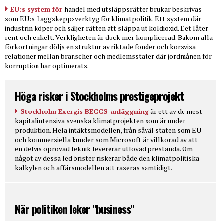
EU:s system för
handel med utsläppsrätter brukar beskrivas
som EU:s flaggskeppsverktyg för klimatpolitik. Ett system där
industrin köper och säljer rätten att släppa ut koldioxid. Det låter
rent och enkelt. Verkligheten är dock mer komplicerad. Bakom alla
förkortningar döljs en struktur av riktade fonder och korsvisa
relationer mellan branscher och medlemsstater där jordmånen för
korruption har optimerats.
Höga risker i Stockholms prestigeprojekt
Stockholm Exergis BECCS-anläggning
är ett av de mest
kapitalintensiva svenska klimatprojekten som är under
produktion. Hela intäktsmodellen, från såväl staten som EU
och kommersiella kunder som Microsoft är villkorad av att
en delvis oprövad teknik levererar utlovad prestanda. Om
något av dessa led brister riskerar både den klimatpolitiska
kalkylen och affärsmodellen att raseras samtidigt.
När politiken leker "business"