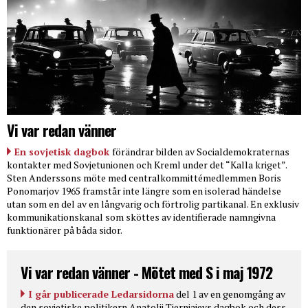
Vi var redan vänner
En sovjetisk dagbok
förändrar bilden av Socialdemokraternas
kontakter med Sovjetunionen och Kreml under det “Kalla kriget”.
Sten Anderssons möte med centralkommittémedlemmen Boris
Ponomarjov 1965 framstår inte längre som en isolerad händelse
utan som en del av en långvarig och förtrolig partikanal. En exklusiv
kommunikationskanal som sköttes av identifierade namngivna
funktionärer på båda sidor.
Vi var redan vänner - Mötet med S i maj 1972
I går publicerade Ledarsidorna
del 1 av en genomgång av
den sovjetiske politikern Anatolij Tjernjajevs dagbok och dess