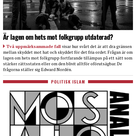
Är lagen om hets mot folkgrupp utdaterad?
Två uppmärksammade fall
visar hur svårt det är att dra gränsen
mellan skyddet mot hat och skyddet för det fria ordet. Frågan är om
lagen om hets mot folkgrupp fortfarande tillämpas på ett sätt som
stärker rättsstaten eller om den blivit alltför oförutsägbar. De
frågorna ställer sig Edward Nordén.
POLITISK ISLAM