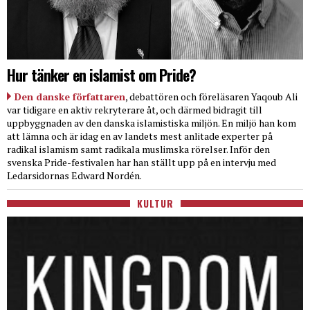
Hur tänker en islamist om Pride?
Den danske författaren
, debattören och föreläsaren Yaqoub Ali
var tidigare en aktiv rekryterare åt, och därmed bidragit till
uppbyggnaden av den danska islamistiska miljön. En miljö han kom
att lämna och är idag en av landets mest anlitade experter på
radikal islamism samt radikala muslimska rörelser. Inför den
svenska Pride-festivalen har han ställt upp på en intervju med
Ledarsidornas Edward Nordén.
KULTUR