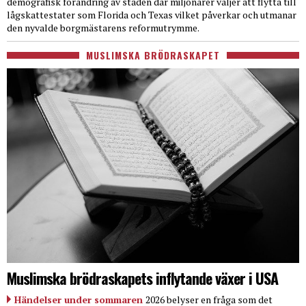
demografisk förändring av staden där miljonärer väljer att flytta till
lågskattestater som Florida och Texas vilket påverkar och utmanar
den nyvalde borgmästarens reformutrymme.
MUSLIMSKA BRÖDRASKAPET
Muslimska brödraskapets inflytande växer i USA
Händelser under sommaren
2026 belyser en fråga som det