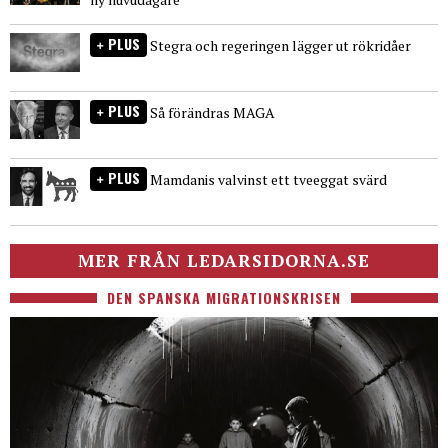
PLUS
Stegra och regeringen lägger ut rökridåer
PLUS
Så förändras MAGA
PLUS
Mamdanis valvinst ett tveeggat svärd
MER FRÅN LEDARSIDORNA.SE
DEN SPANSKA MIGRATIONSKRISEN