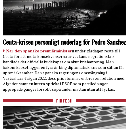
Ceuta-krisen personligt nederlag för Pedro Sanchez
När den spanske premiärminister
n
under gårdagen reste till
Ceuta för att möta konsekvenserna av veckans migrationskris
handlade det officiella budskapet om akut krishantering. Men
bakom kaoset ligger en fyra år lång diplomatisk kris som sällan får
uppmärksamhet. Den spanska regeringens omsvängning i
Västsahara-frågan 2022, dess pris i form av en brusten relation med
Algeriet samt en intern spricka i PSOE som partiledningen
upprepade gånger försökt sopa under mattan utan att lyckas.
FINTECH