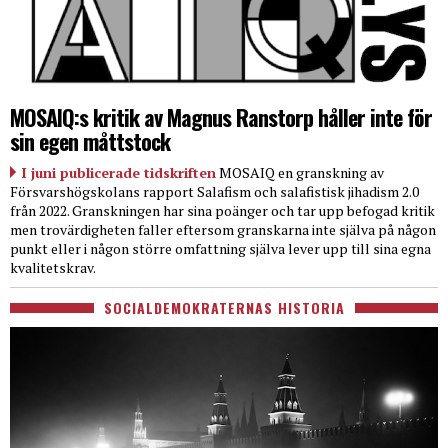
MOSAIQ:s kritik av Magnus Ranstorp håller inte för
sin egen måttstock
I juni publicerade tidskriften
MOSAIQ en granskning av
Försvarshögskolans rapport Salafism och salafistisk jihadism 2.0
från 2022. Granskningen har sina poänger och tar upp befogad kritik
men trovärdigheten faller eftersom granskarna inte själva på någon
punkt eller i någon större omfattning själva lever upp till sina egna
kvalitetskrav.
SOCIALDEMOKRATERNAS HISTORIA