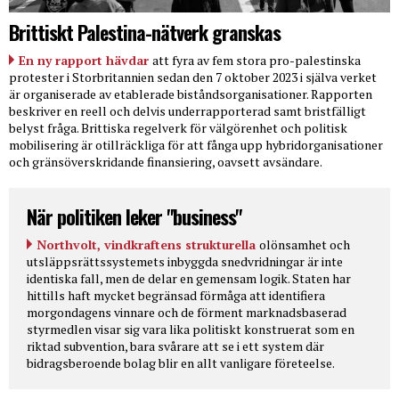
Brittiskt Palestina-nätverk granskas
En ny rapport hävdar
att fyra av fem stora pro-palestinska
protester i Storbritannien sedan den 7 oktober 2023 i själva verket
är organiserade av etablerade biståndsorganisationer. Rapporten
beskriver en reell och delvis underrapporterad samt bristfälligt
belyst fråga. Brittiska regelverk för välgörenhet och politisk
mobilisering är otillräckliga för att fånga upp hybridorganisationer
och gränsöverskridande finansiering, oavsett avsändare.
När politiken leker "business"
Northvolt, vindkraftens strukturella
olönsamhet och
utsläppsrättssystemets inbyggda snedvridningar är inte
identiska fall, men de delar en gemensam logik. Staten har
hittills haft mycket begränsad förmåga att identifiera
morgondagens vinnare och de förment marknadsbaserad
styrmedlen visar sig vara lika politiskt konstruerat som en
riktad subvention, bara svårare att se i ett system där
bidragsberoende bolag blir en allt vanligare företeelse.