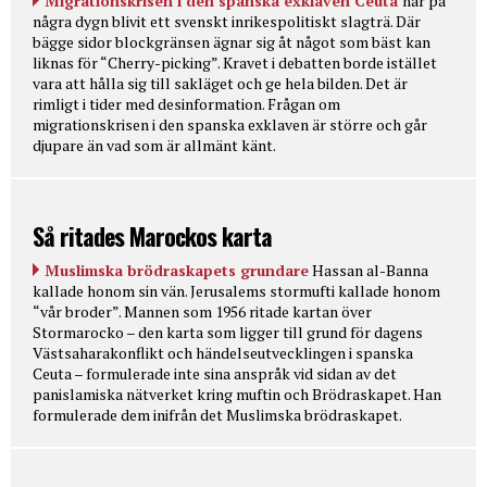
Migrationskrisen i den spanska exklaven Ceuta
har på
några dygn blivit ett svenskt inrikespolitiskt slagträ. Där
bägge sidor blockgränsen ägnar sig åt något som bäst kan
liknas för “Cherry-picking”. Kravet i debatten borde istället
vara att hålla sig till sakläget och ge hela bilden. Det är
rimligt i tider med desinformation. Frågan om
migrationskrisen i den spanska exklaven är större och går
djupare än vad som är allmänt känt.
Så ritades Marockos karta
Muslimska brödraskapets grundare
Hassan al-Banna
kallade honom sin vän. Jerusalems stormufti kallade honom
“vår broder”. Mannen som 1956 ritade kartan över
Stormarocko – den karta som ligger till grund för dagens
Västsaharakonflikt och händelseutvecklingen i spanska
Ceuta – formulerade inte sina anspråk vid sidan av det
panislamiska nätverket kring muftin och Brödraskapet. Han
formulerade dem inifrån det Muslimska brödraskapet.