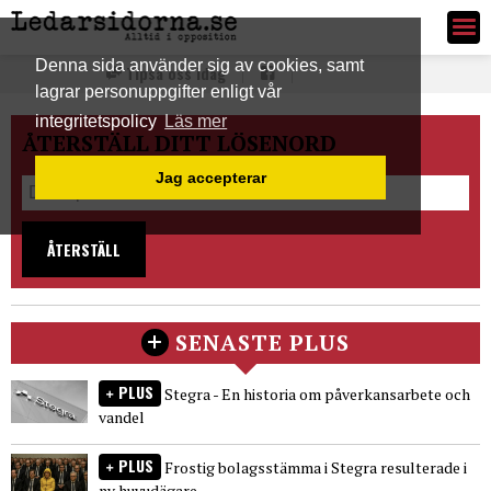
Ledarsidorna.se
Denna sida använder sig av cookies, samt
Tipsa oss idag
lagrar personuppgifter enligt vår
integritetspolicy
Läs mer
ÅTERSTÄLL DITT LÖSENORD
Jag accepterar
ÅTERSTÄLL
SENASTE PLUS
PLUS
Stegra - En historia om påverkansarbete och
vandel
PLUS
Frostig bolagsstämma i Stegra resulterade i
ny huvudägare