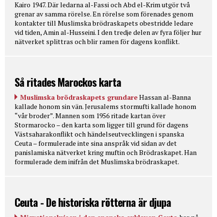
Kairo 1947. Där ledarna al-Fassi och Abd el-Krim utgör två
grenar av samma rörelse. En rörelse som förenades genom
kontakter till Muslimska brödraskapets obestridde ledare
vid tiden, Amin al-Husseini. I den tredje delen av fyra följer hur
nätverket splittras och blir ramen för dagens konflikt.
Så ritades Marockos karta
Muslimska brödraskapets grundare
Hassan al-Banna
kallade honom sin vän. Jerusalems stormufti kallade honom
“vår broder”. Mannen som 1956 ritade kartan över
Stormarocko – den karta som ligger till grund för dagens
Västsaharakonflikt och händelseutvecklingen i spanska
Ceuta – formulerade inte sina anspråk vid sidan av det
panislamiska nätverket kring muftin och Brödraskapet. Han
formulerade dem inifrån det Muslimska brödraskapet.
Ceuta - De historiska rötterna är djupa