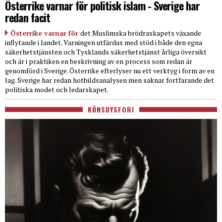
Österrike varnar för politisk islam - Sverige har
redan facit
Österrike varnar för
det Muslimska brödraskapets växande
inflytande i landet. Varningen utfärdas med stöd i både den egna
säkerhetstjänsten och Tysklands säkerhetstjänst årliga översikt
och är i praktiken en beskrivning av en process som redan är
genomförd i Sverige. Österrike efterlyser nu ett verktyg i form av en
lag. Sverige har redan hotbildsanalysen men saknar fortfarande det
politiska modet och ledarskapet.
KÖNSDYSFORI