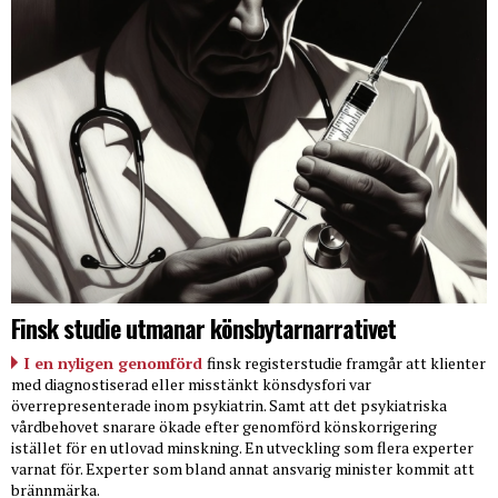
Finsk studie utmanar könsbytarnarrativet
I en nyligen genomförd
finsk registerstudie framgår att klienter
med diagnostiserad eller misstänkt könsdysfori var
överrepresenterade inom psykiatrin. Samt att det psykiatriska
vårdbehovet snarare ökade efter genomförd könskorrigering
istället för en utlovad minskning. En utveckling som flera experter
varnat för. Experter som bland annat ansvarig minister kommit att
brännmärka.