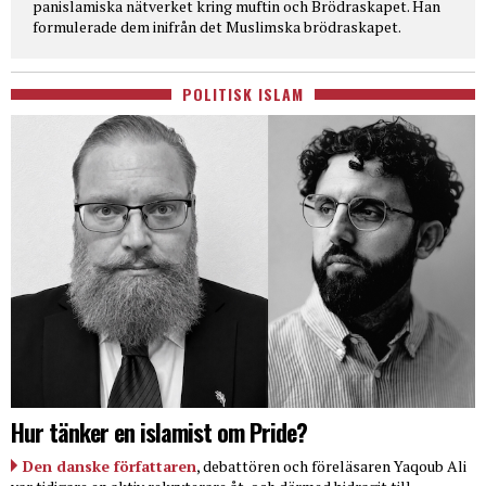
panislamiska nätverket kring muftin och Brödraskapet. Han
formulerade dem inifrån det Muslimska brödraskapet.
POLITISK ISLAM
Hur tänker en islamist om Pride?
Den danske författaren
, debattören och föreläsaren Yaqoub Ali