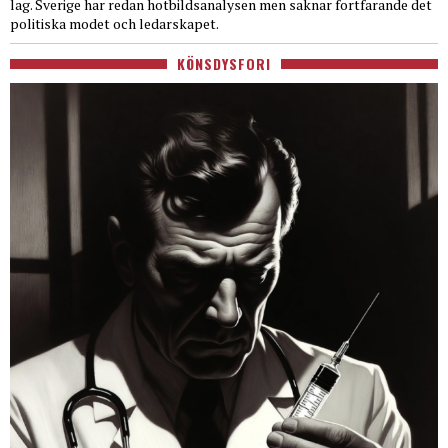
lag. Sverige har redan hotbildsanalysen men saknar fortfarande det
politiska modet och ledarskapet.
KÖNSDYSFORI