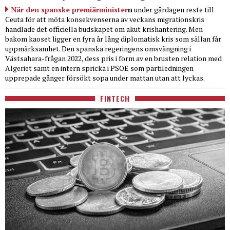
När den spanske premiärminister
n
under gårdagen reste till
Ceuta för att möta konsekvenserna av veckans migrationskris
handlade det officiella budskapet om akut krishantering. Men
bakom kaoset ligger en fyra år lång diplomatisk kris som sällan får
uppmärksamhet. Den spanska regeringens omsvängning i
Västsahara-frågan 2022, dess pris i form av en brusten relation med
Algeriet samt en intern spricka i PSOE som partiledningen
upprepade gånger försökt sopa under mattan utan att lyckas.
FINTECH