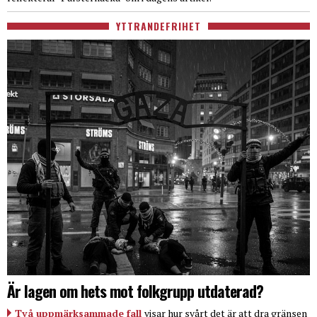
YTTRANDEFRIHET
Är lagen om hets mot folkgrupp utdaterad?
Två uppmärksammade fall
visar hur svårt det är att dra gränsen