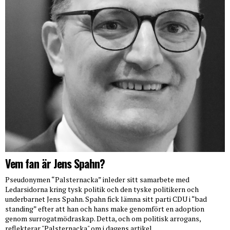
Vem fan är Jens Spahn?
Pseudonymen “Palsternacka” inleder sitt samarbete med
Ledarsidorna kring tysk politik och den tyske politikern och
underbarnet Jens Spahn. Spahn fick lämna sitt parti CDU i “bad
standing” efter att han och hans make genomfört en adoption
genom surrogatmödraskap. Detta, och om politisk arrogans,
reflekterar "Palsternacka" om i dagens artikel.