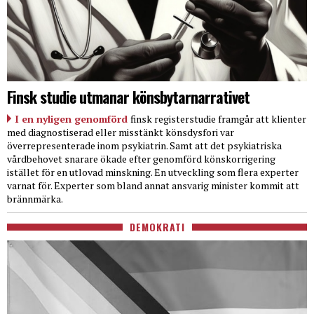
Finsk studie utmanar könsbytarnarrativet
I en nyligen genomförd
finsk registerstudie framgår att klienter
med diagnostiserad eller misstänkt könsdysfori var
överrepresenterade inom psykiatrin. Samt att det psykiatriska
vårdbehovet snarare ökade efter genomförd könskorrigering
istället för en utlovad minskning. En utveckling som flera experter
varnat för. Experter som bland annat ansvarig minister kommit att
brännmärka.
DEMOKRATI