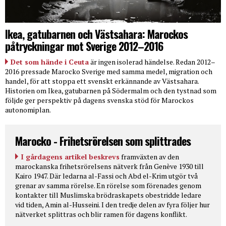
Ikea, gatubarnen och Västsahara: Marockos
påtryckningar mot Sverige 2012–2016
Det som hände i Ceuta
är ingen isolerad händelse. Redan 2012–
2016 pressade Marocko Sverige med samma medel, migration och
handel, för att stoppa ett svenskt erkännande av Västsahara.
Historien om Ikea, gatubarnen på Södermalm och den tystnad som
följde ger perspektiv på dagens svenska stöd för Marockos
autonomiplan.
Marocko - Frihetsrörelsen som splittrades
I gårdagens artikel beskrevs
framväxten av den
marockanska frihetsrörelsens nätverk från Genève 1930 till
Kairo 1947. Där ledarna al-Fassi och Abd el-Krim utgör två
grenar av samma rörelse. En rörelse som förenades genom
kontakter till Muslimska brödraskapets obestridde ledare
vid tiden, Amin al-Husseini. I den tredje delen av fyra följer hur
nätverket splittras och blir ramen för dagens konflikt.