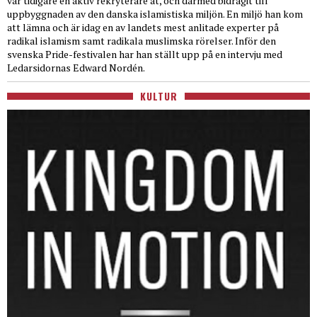
var tidigare en aktiv rekryterare åt, och därmed bidragit till
uppbyggnaden av den danska islamistiska miljön. En miljö han kom
att lämna och är idag en av landets mest anlitade experter på
radikal islamism samt radikala muslimska rörelser. Inför den
svenska Pride-festivalen har han ställt upp på en intervju med
Ledarsidornas Edward Nordén.
KULTUR