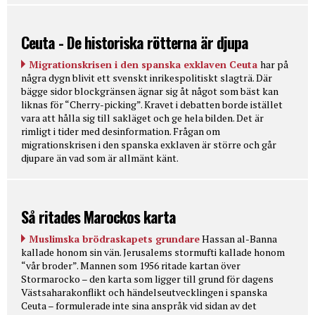
Ceuta - De historiska rötterna är djupa
Migrationskrisen i den spanska exklaven Ceuta
har på
några dygn blivit ett svenskt inrikespolitiskt slagträ. Där
bägge sidor blockgränsen ägnar sig åt något som bäst kan
liknas för “Cherry-picking”. Kravet i debatten borde istället
vara att hålla sig till sakläget och ge hela bilden. Det är
rimligt i tider med desinformation. Frågan om
migrationskrisen i den spanska exklaven är större och går
djupare än vad som är allmänt känt.
Så ritades Marockos karta
Muslimska brödraskapets grundare
Hassan al-Banna
kallade honom sin vän. Jerusalems stormufti kallade honom
“vår broder”. Mannen som 1956 ritade kartan över
Stormarocko – den karta som ligger till grund för dagens
Västsaharakonflikt och händelseutvecklingen i spanska
Ceuta – formulerade inte sina anspråk vid sidan av det