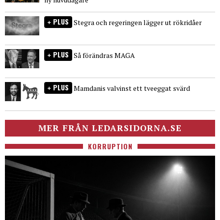
PLUS
Stegra och regeringen lägger ut rökridåer
PLUS
Så förändras MAGA
PLUS
Mamdanis valvinst ett tveeggat svärd
MER FRÅN LEDARSIDORNA.SE
KORRUPTION