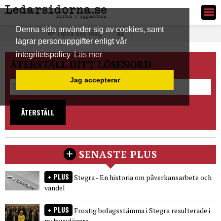
Ledarsidorna.se
Denna sida använder sig av cookies, samt
Tipsa oss idag
lagrar personuppgifter enligt vår
integritetspolicy
Läs mer
ÅTERSTÄLL DITT LÖSENORD
Jag accepterar
ÅTERSTÄLL
SENASTE PLUS
PLUS
Stegra - En historia om påverkansarbete och
vandel
PLUS
Frostig bolagsstämma i Stegra resulterade i
ny huvudägare