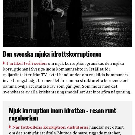
Den svenska mjuka idrottskorruptionen
I artikel två i serien
om mjuk korruption granskas den mjuka
korruptionen i Sverige inom kommunsektorn. Istället för
miljardintäkter från TV-avtal handlar det om enskilda kommuners
investeringsbudgetar men det är samma strukturella beroende och
samma ovilja att ställa krav som går igen. Som möts med det
svenskaste av alla krishanteringsmodeller: Att inte göra någonting.
Mjuk korruption inom idrotten - resan runt
regelverken
När fotbollens korruption diskuteras
handlar det oftast
om det som går att åtala. Mutade domare, riggade matcher,