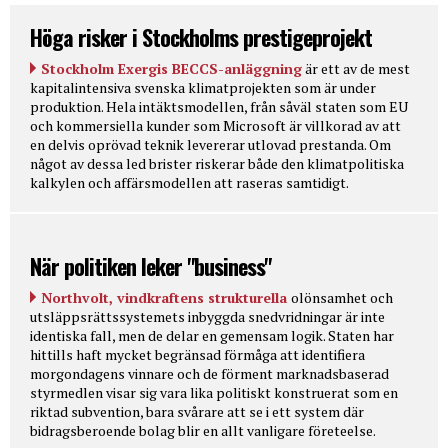
Höga risker i Stockholms prestigeprojekt
Stockholm Exergis BECCS-anläggning
är ett av de mest
kapitalintensiva svenska klimatprojekten som är under
produktion. Hela intäktsmodellen, från såväl staten som EU
och kommersiella kunder som Microsoft är villkorad av att
en delvis oprövad teknik levererar utlovad prestanda. Om
något av dessa led brister riskerar både den klimatpolitiska
kalkylen och affärsmodellen att raseras samtidigt.
När politiken leker "business"
Northvolt, vindkraftens strukturella
olönsamhet och
utsläppsrättssystemets inbyggda snedvridningar är inte
identiska fall, men de delar en gemensam logik. Staten har
hittills haft mycket begränsad förmåga att identifiera
morgondagens vinnare och de förment marknadsbaserad
styrmedlen visar sig vara lika politiskt konstruerat som en
riktad subvention, bara svårare att se i ett system där
bidragsberoende bolag blir en allt vanligare företeelse.