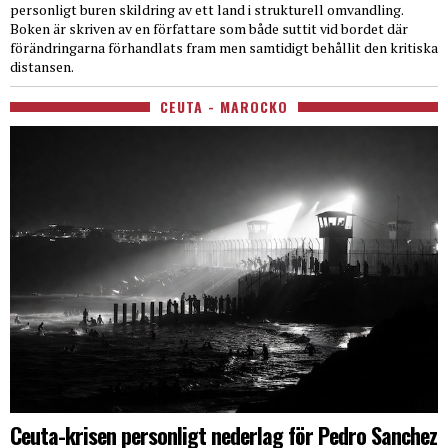
personligt buren skildring av ett land i strukturell omvandling.
Boken är skriven av en författare som både suttit vid bordet där
förändringarna förhandlats fram men samtidigt behållit den kritiska
distansen.
CEUTA - MAROCKO
Ceuta-krisen personligt nederlag för Pedro Sanchez