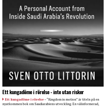
Ett kungadöme i rörelse - inte utan risker
Ett kungadöme i rörelse
– “Kingdom in motion” är titeln på en
nyutkommen bok om Saudiarabiens utveckling. En välinformerad,