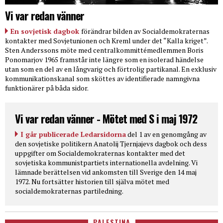
Vi var redan vänner
En sovjetisk dagbok
förändrar bilden av Socialdemokraternas
kontakter med Sovjetunionen och Kreml under det “Kalla kriget”.
Sten Anderssons möte med centralkommittémedlemmen Boris
Ponomarjov 1965 framstår inte längre som en isolerad händelse
utan som en del av en långvarig och förtrolig partikanal. En exklusiv
kommunikationskanal som sköttes av identifierade namngivna
funktionärer på båda sidor.
Vi var redan vänner - Mötet med S i maj 1972
I går publicerade Ledarsidorna
del 1 av en genomgång av
den sovjetiske politikern Anatolij Tjernjajevs dagbok och dess
uppgifter om Socialdemokraternas kontakter med det
sovjetiska kommunistpartiets internationella avdelning. Vi
lämnade berättelsen vid ankomsten till Sverige den 14 maj
1972. Nu fortsätter historien till själva mötet med
socialdemokraternas partiledning.
PALESTINA