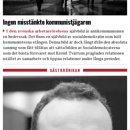
Ingen misstänkte kommunistjägaren
I den svenska arbetarrörelsens
självbild är antikommunismen
en hederssak. Det finns en självbild av socialdemokratin som höll
kommunisterna stången. Denna bild är dock långt ifrån den absoluta
sanning som fått tillåtas att sätta bilden av Socialdemokraterna
som det bästa försvaret mot Kreml. Tvärtom präglades relationen
istället av samarbete och öppna relationer under långa perioder.
GÄSTKRÖNIKAN