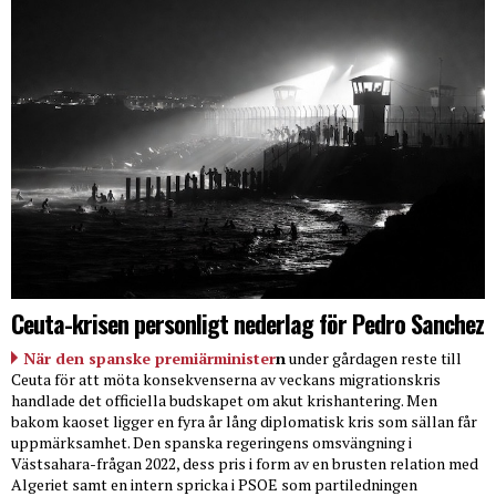
Ceuta-krisen personligt nederlag för Pedro Sanchez
När den spanske premiärminister
n
under gårdagen reste till
Ceuta för att möta konsekvenserna av veckans migrationskris
handlade det officiella budskapet om akut krishantering. Men
bakom kaoset ligger en fyra år lång diplomatisk kris som sällan får
uppmärksamhet. Den spanska regeringens omsvängning i
Västsahara-frågan 2022, dess pris i form av en brusten relation med
Algeriet samt en intern spricka i PSOE som partiledningen