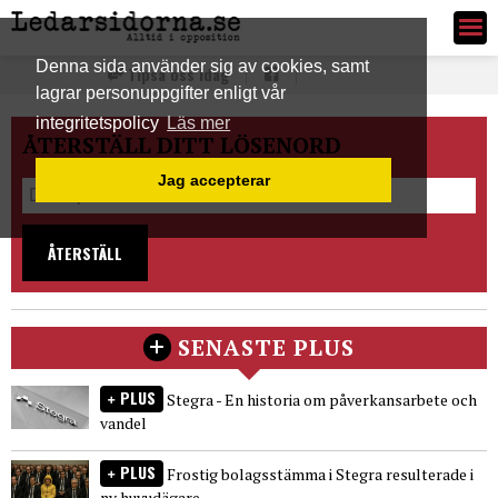
Ledarsidorna.se
Denna sida använder sig av cookies, samt
Tipsa oss idag
lagrar personuppgifter enligt vår
integritetspolicy
Läs mer
ÅTERSTÄLL DITT LÖSENORD
Jag accepterar
ÅTERSTÄLL
SENASTE PLUS
PLUS
Stegra - En historia om påverkansarbete och
vandel
PLUS
Frostig bolagsstämma i Stegra resulterade i
ny huvudägare