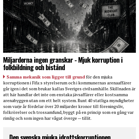
Miljarderna ingen granskar - Mjuk korruption i
folkbildning och bistånd
Samma mekanik som ligger till grund
för den mjuka
korruptionen i Fifa:s styrelserum och i kommunernas arenaaffärer
går igen i det som brukar kallas Sveriges civilsamhälle. Skillnaden är
att här handlar det inte om enstaka jävsaffärer eller kostsamma
arenabyggen utan om ett helt system. Runt 40 statliga myndigheter
som varje år fördelar över 20 miljarder kronor till föreningsliv,
folkrörelser och trossamfund, byggt på en princip som en gång var
rimlig och som ingen har vågat överge — tillit.
Den svenska mjuka idrottskorruptionen