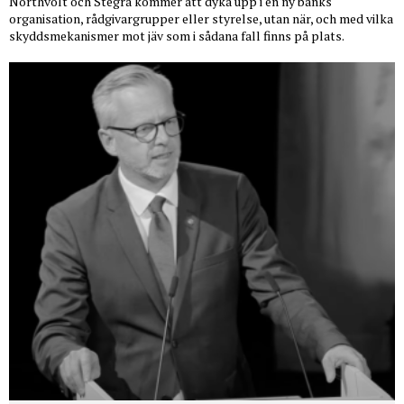
Northvolt och Stegra kommer att dyka upp i en ny banks
organisation, rådgivargrupper eller styrelse, utan när, och med vilka
skyddsmekanismer mot jäv som i sådana fall finns på plats.