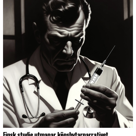
Finsk studie utmanar könsbytarnarrativet