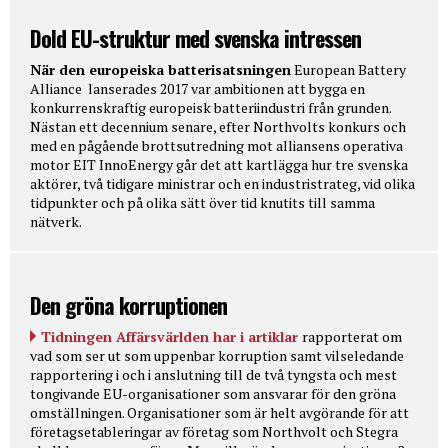
Dold EU-struktur med svenska intressen
När den europeiska batterisatsningen
European Battery
Alliance lanserades 2017 var ambitionen att bygga en
konkurrenskraftig europeisk batteriindustri från grunden.
Nästan ett decennium senare, efter Northvolts konkurs och
med en pågående brottsutredning mot alliansens operativa
motor EIT InnoEnergy går det att kartlägga hur tre svenska
aktörer, två tidigare ministrar och en industristrateg, vid olika
tidpunkter och på olika sätt över tid knutits till samma
nätverk.
Den gröna korruptionen
Tidningen Affärsvärlden har i artiklar
rapporterat om
vad som ser ut som uppenbar korruption samt vilseledande
rapportering i och i anslutning till de två tyngsta och mest
tongivande EU-organisationer som ansvarar för den gröna
omställningen. Organisationer som är helt avgörande för att
företagsetableringar av företag som Northvolt och Stegra