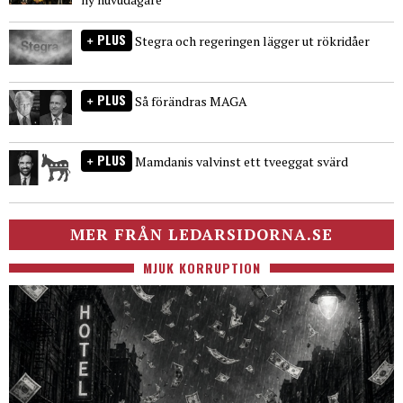
PLUS
Stegra och regeringen lägger ut rökridåer
PLUS
Så förändras MAGA
PLUS
Mamdanis valvinst ett tveeggat svärd
MER FRÅN LEDARSIDORNA.SE
MJUK KORRUPTION