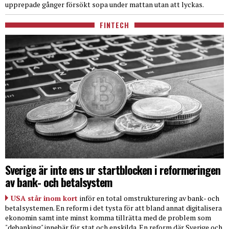
upprepade gånger försökt sopa under mattan utan att lyckas.
FINTECH
Sverige är inte ens ur startblocken i reformeringen
av bank- och betalsystem
USA står inom kort
inför en total omstrukturering av bank- och
betalsystemen. En reform i det tysta för att bland annat digitalisera
ekonomin samt inte minst komma tillrätta med de problem som
"debanking" innebär för stat och enskilda. En reform där Sverige och