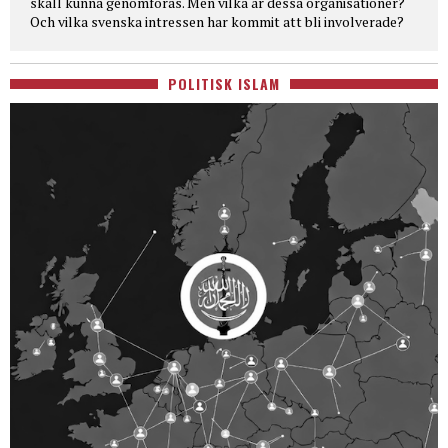
skall kunna genomföras. Men vilka är dessa organisationer?
Och vilka svenska intressen har kommit att bli involverade?
POLITISK ISLAM