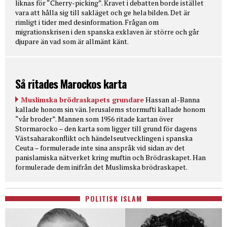
liknas för “Cherry-picking”. Kravet i debatten borde istället
vara att hålla sig till sakläget och ge hela bilden. Det är
rimligt i tider med desinformation. Frågan om
migrationskrisen i den spanska exklaven är större och går
djupare än vad som är allmänt känt.
Så ritades Marockos karta
Muslimska brödraskapets grundare
Hassan al-Banna
kallade honom sin vän. Jerusalems stormufti kallade honom
“vår broder”. Mannen som 1956 ritade kartan över
Stormarocko – den karta som ligger till grund för dagens
Västsaharakonflikt och händelseutvecklingen i spanska
Ceuta – formulerade inte sina anspråk vid sidan av det
panislamiska nätverket kring muftin och Brödraskapet. Han
formulerade dem inifrån det Muslimska brödraskapet.
POLITISK ISLAM