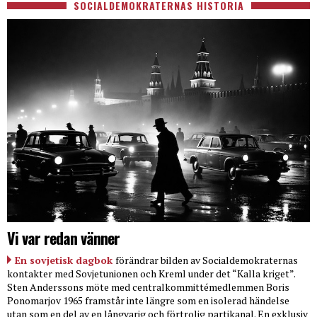
SOCIALDEMOKRATERNAS HISTORIA
Vi var redan vänner
En sovjetisk dagbok
förändrar bilden av Socialdemokraternas
kontakter med Sovjetunionen och Kreml under det “Kalla kriget”.
Sten Anderssons möte med centralkommittémedlemmen Boris
Ponomarjov 1965 framstår inte längre som en isolerad händelse
utan som en del av en långvarig och förtrolig partikanal. En exklusiv