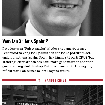
Vem fan är Jens Spahn?
Pseudonymen “Palsternacka” inleder sitt samarbete med
Ledarsidorna kring tysk politik och den tyske politikern och
underbarnet Jens Spahn. Spahn fick lämna sitt parti CDU i “bad
standing” efter att han och hans make genomfört en adoption
genom surrogatmödraskap. Detta, och om politisk arrogans,
reflekterar "Palsternacka" om i dagens artikel.
YTTRANDEFRIHET