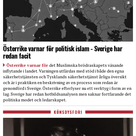
Österrike varnar för politisk islam - Sverige har
redan facit
Österrike varnar för
det Muslimska brödraskapets växande
inflytande i landet. Varningen utfärdas med stöd i både den egna
säkerhetstjänsten och Tysklands säkerhetstjänst årliga översikt
och är i praktiken en beskrivning av en process som redan är
genomförd i Sverige. Österrike efterlyser nu ett verktyg i form av en
lag. Sverige har redan hotbildsanalysen men saknar fortfarande det
politiska modet och ledarskapet.
KÖNSDYSFORI