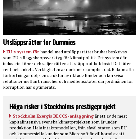
Utsläppsrätter for Dummies
EU:s system för
handel med utsläppsrätter brukar beskrivas
som EU:s flaggskeppsverktyg för klimatpolitik. Ett system där
industrin köper och säljer rätten att släppa ut koldioxid. Det låter
rent och enkelt. Verkligheten är dock mer komplicerad. Bakom alla
förkortningar döljs en struktur av riktade fonder och korsvisa
relationer mellan branscher och medlemsstater där jordmånen för
korruption har optimerats.
Höga risker i Stockholms prestigeprojekt
Stockholm Exergis BECCS-anläggning
är ett av de mest
kapitalintensiva svenska klimatprojekten som är under
produktion. Hela intäktsmodellen, från såväl staten som EU
och kommersiella kunder som Microsoft är villkorad av att