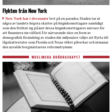
Flykten från New York
New York har i decennier
levt på en paradox. Staden tar ut
några av landets högsta skatter på höginkomsttagare samtidigt
som den förlitat sig på just dessa höginkomsttagares närvaro för
att finansiera sin välfärd. För närvarande sker en form av
demografisk förändring av staden där miljonärer väljer att flytta till
lågskattestater som Florida och Texas vilket påverkar och utmanar
den nyvalde borgmästarens reformutrymme.
MUSLIMSKA BRÖDRASKAPET