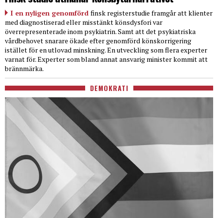
I en nyligen genomförd
finsk registerstudie framgår att klienter
med diagnostiserad eller misstänkt könsdysfori var
överrepresenterade inom psykiatrin. Samt att det psykiatriska
vårdbehovet snarare ökade efter genomförd könskorrigering
istället för en utlovad minskning. En utveckling som flera experter
varnat för. Experter som bland annat ansvarig minister kommit att
brännmärka.
DEMOKRATI