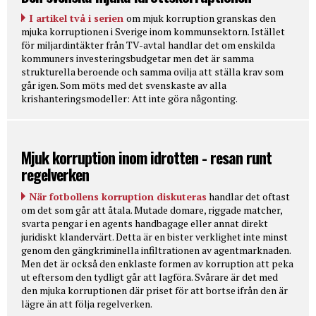
I artikel två i serien
om mjuk korruption granskas den
mjuka korruptionen i Sverige inom kommunsektorn. Istället
för miljardintäkter från TV-avtal handlar det om enskilda
kommuners investeringsbudgetar men det är samma
strukturella beroende och samma ovilja att ställa krav som
går igen. Som möts med det svenskaste av alla
krishanteringsmodeller: Att inte göra någonting.
Mjuk korruption inom idrotten - resan runt
regelverken
När fotbollens korruption diskuteras
handlar det oftast
om det som går att åtala. Mutade domare, riggade matcher,
svarta pengar i en agents handbagage eller annat direkt
juridiskt klandervärt. Detta är en bister verklighet inte minst
genom den gängkriminella infiltrationen av agentmarknaden.
Men det är också den enklaste formen av korruption att peka
ut eftersom den tydligt går att lagföra. Svårare är det med
den mjuka korruptionen där priset för att bortse ifrån den är
lägre än att följa regelverken.