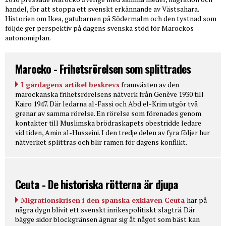
handel, för att stoppa ett svenskt erkännande av Västsahara.
Historien om Ikea, gatubarnen på Södermalm och den tystnad som
följde ger perspektiv på dagens svenska stöd för Marockos
autonomiplan.
Marocko - Frihetsrörelsen som splittrades
I gårdagens artikel beskrevs
framväxten av den
marockanska frihetsrörelsens nätverk från Genève 1930 till
Kairo 1947. Där ledarna al-Fassi och Abd el-Krim utgör två
grenar av samma rörelse. En rörelse som förenades genom
kontakter till Muslimska brödraskapets obestridde ledare
vid tiden, Amin al-Husseini. I den tredje delen av fyra följer hur
nätverket splittras och blir ramen för dagens konflikt.
Ceuta - De historiska rötterna är djupa
Migrationskrisen i den spanska exklaven Ceuta
har på
några dygn blivit ett svenskt inrikespolitiskt slagträ. Där
bägge sidor blockgränsen ägnar sig åt något som bäst kan