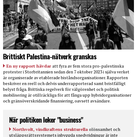
Brittiskt Palestina-nätverk granskas
En ny rapport hävdar
att fyra av fem stora pro-palestinska
protester i Storbritannien sedan den 7 oktober 2023 i själva verket
är organiserade av etablerade biståndsorganisationer. Rapporten
beskriver en reell och delvis underrapporterad samt bristfälligt
belyst fråga. Brittiska regelverk för välgörenhet och politisk
mobilisering är otillräckliga för att fånga upp hybridorganisationer
och gränsöverskridande finansiering, oavsett avsändare.
När politiken leker "business"
Northvolt, vindkraftens strukturella
olönsamhet och
utsläppsrättssystemets inbyggda snedvridningar är inte