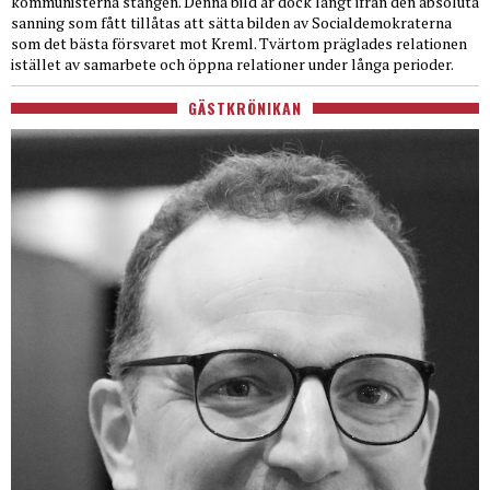
kommunisterna stången. Denna bild är dock långt ifrån den absoluta
sanning som fått tillåtas att sätta bilden av Socialdemokraterna
som det bästa försvaret mot Kreml. Tvärtom präglades relationen
istället av samarbete och öppna relationer under långa perioder.
GÄSTKRÖNIKAN