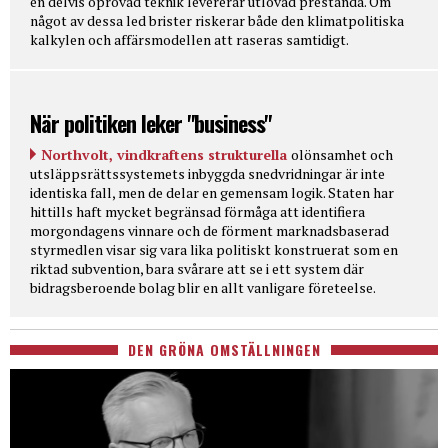
en delvis oprövad teknik levererar utlovad prestanda. Om
något av dessa led brister riskerar både den klimatpolitiska
kalkylen och affärsmodellen att raseras samtidigt.
När politiken leker "business"
Northvolt, vindkraftens strukturella
olönsamhet och
utsläppsrättssystemets inbyggda snedvridningar är inte
identiska fall, men de delar en gemensam logik. Staten har
hittills haft mycket begränsad förmåga att identifiera
morgondagens vinnare och de förment marknadsbaserad
styrmedlen visar sig vara lika politiskt konstruerat som en
riktad subvention, bara svårare att se i ett system där
bidragsberoende bolag blir en allt vanligare företeelse.
DEN GRÖNA OMSTÄLLNINGEN