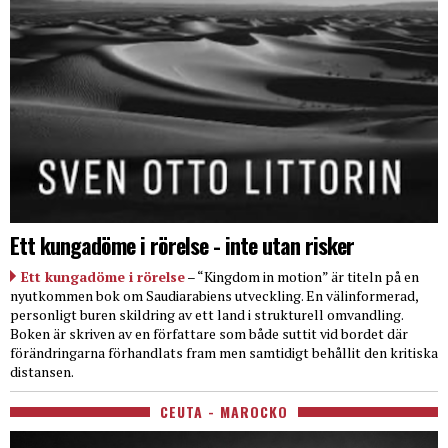
Ett kungadöme i rörelse - inte utan risker
Ett kungadöme i rörelse
– “Kingdom in motion” är titeln på en
nyutkommen bok om Saudiarabiens utveckling. En välinformerad,
personligt buren skildring av ett land i strukturell omvandling.
Boken är skriven av en författare som både suttit vid bordet där
förändringarna förhandlats fram men samtidigt behållit den kritiska
distansen.
CEUTA - MAROCKO