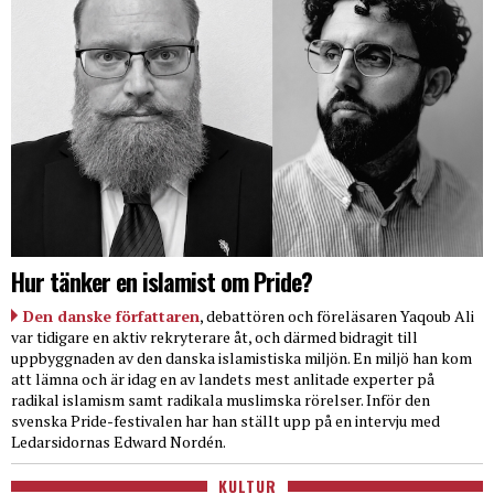
Hur tänker en islamist om Pride?
Den danske författaren
, debattören och föreläsaren Yaqoub Ali
var tidigare en aktiv rekryterare åt, och därmed bidragit till
uppbyggnaden av den danska islamistiska miljön. En miljö han kom
att lämna och är idag en av landets mest anlitade experter på
radikal islamism samt radikala muslimska rörelser. Inför den
svenska Pride-festivalen har han ställt upp på en intervju med
Ledarsidornas Edward Nordén.
KULTUR