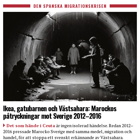
DEN SPANSKA MIGRATIONSKRISEN
Ikea, gatubarnen och Västsahara: Marockos
påtryckningar mot Sverige 2012–2016
Det som hände i Ceuta
är ingen isolerad händelse. Redan 2012–
2016 pressade Marocko Sverige med samma medel, migration och
handel, för att stoppa ett svenskt erkännande av Västsahara.