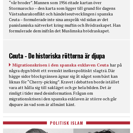
“vår broder”. Mannen som 1956 ritade kartan över
Stormarocko – den karta som ligger till grund för dagens
Västsaharakonflikt och händelseutvecklingen i spanska
Ceuta – formulerade inte sina anspråk vid sidan av det
panislamiska nätverket kring muftin och Brödraskapet. Han
formulerade dem inifrån det Muslimska brödraskapet.
Ceuta - De historiska rötterna är djupa
Migrationskrisen i den spanska exklaven Ceuta
har på
några dygn blivit ett svenskt inrikespolitiskt slagträ. Där
bägge sidor blockgränsen ägnar sig åt något som bäst kan
liknas för “Cherry-picking”. Kravet i debatten borde istället
vara att hålla sig till sakläget och ge hela bilden. Det är
rimligt i tider med desinformation. Frågan om
migrationskrisen i den spanska exklaven är större och går
djupare än vad som är allmänt känt.
POLITISK ISLAM