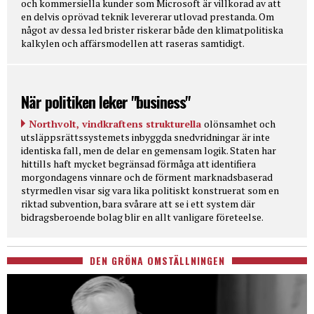
och kommersiella kunder som Microsoft är villkorad av att
en delvis oprövad teknik levererar utlovad prestanda. Om
något av dessa led brister riskerar både den klimatpolitiska
kalkylen och affärsmodellen att raseras samtidigt.
När politiken leker "business"
Northvolt, vindkraftens strukturella
olönsamhet och
utsläppsrättssystemets inbyggda snedvridningar är inte
identiska fall, men de delar en gemensam logik. Staten har
hittills haft mycket begränsad förmåga att identifiera
morgondagens vinnare och de förment marknadsbaserad
styrmedlen visar sig vara lika politiskt konstruerat som en
riktad subvention, bara svårare att se i ett system där
bidragsberoende bolag blir en allt vanligare företeelse.
DEN GRÖNA OMSTÄLLNINGEN