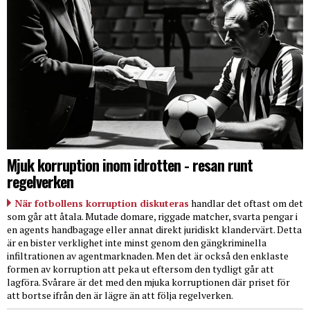
Mjuk korruption inom idrotten - resan runt
regelverken
När fotbollens korruption diskuteras
handlar det oftast om det
som går att åtala. Mutade domare, riggade matcher, svarta pengar i
en agents handbagage eller annat direkt juridiskt klandervärt. Detta
är en bister verklighet inte minst genom den gängkriminella
infiltrationen av agentmarknaden. Men det är också den enklaste
formen av korruption att peka ut eftersom den tydligt går att
lagföra. Svårare är det med den mjuka korruptionen där priset för
att bortse ifrån den är lägre än att följa regelverken.