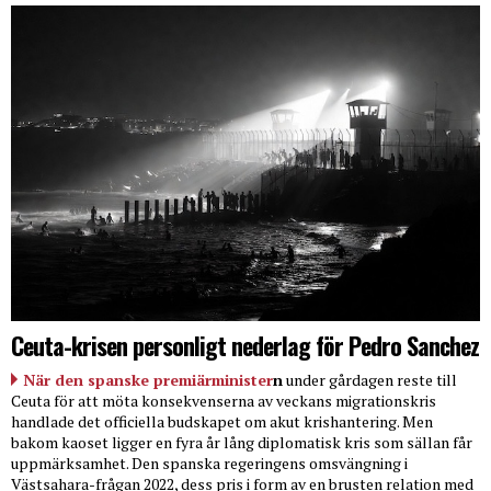
Ceuta-krisen personligt nederlag för Pedro Sanchez
När den spanske premiärminister
n
under gårdagen reste till
Ceuta för att möta konsekvenserna av veckans migrationskris
handlade det officiella budskapet om akut krishantering. Men
bakom kaoset ligger en fyra år lång diplomatisk kris som sällan får
uppmärksamhet. Den spanska regeringens omsvängning i
Västsahara-frågan 2022, dess pris i form av en brusten relation med