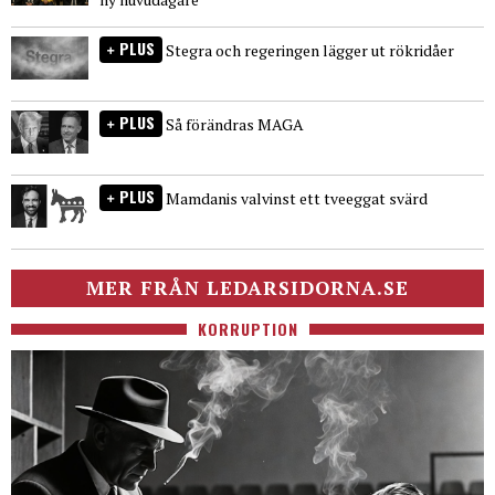
PLUS
Stegra och regeringen lägger ut rökridåer
PLUS
Så förändras MAGA
PLUS
Mamdanis valvinst ett tveeggat svärd
MER FRÅN LEDARSIDORNA.SE
KORRUPTION