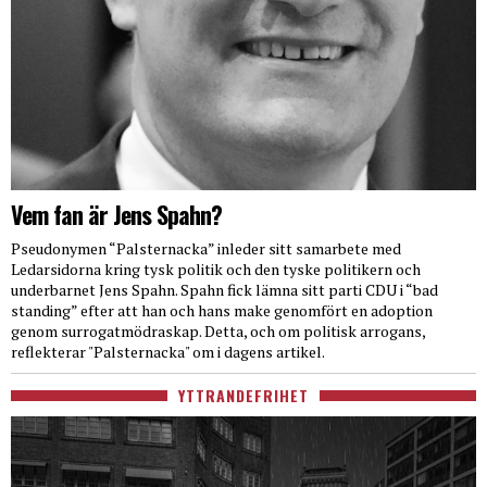
Vem fan är Jens Spahn?
Pseudonymen “Palsternacka” inleder sitt samarbete med
Ledarsidorna kring tysk politik och den tyske politikern och
underbarnet Jens Spahn. Spahn fick lämna sitt parti CDU i “bad
standing” efter att han och hans make genomfört en adoption
genom surrogatmödraskap. Detta, och om politisk arrogans,
reflekterar "Palsternacka" om i dagens artikel.
YTTRANDEFRIHET