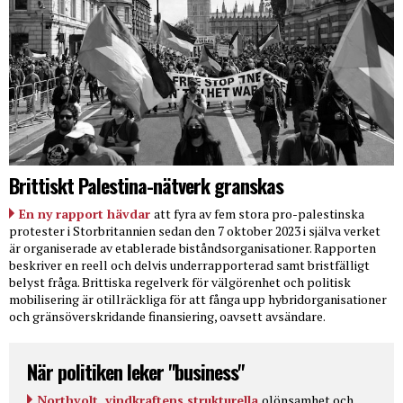
Brittiskt Palestina-nätverk granskas
En ny rapport hävdar
att fyra av fem stora pro-palestinska
protester i Storbritannien sedan den 7 oktober 2023 i själva verket
är organiserade av etablerade biståndsorganisationer. Rapporten
beskriver en reell och delvis underrapporterad samt bristfälligt
belyst fråga. Brittiska regelverk för välgörenhet och politisk
mobilisering är otillräckliga för att fånga upp hybridorganisationer
och gränsöverskridande finansiering, oavsett avsändare.
När politiken leker "business"
Northvolt, vindkraftens strukturella
olönsamhet och