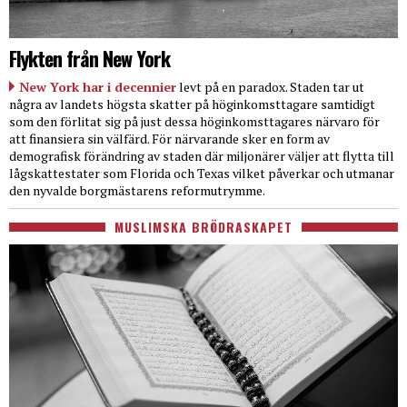
Flykten från New York
New York har i decennier
levt på en paradox. Staden tar ut
några av landets högsta skatter på höginkomsttagare samtidigt
som den förlitat sig på just dessa höginkomsttagares närvaro för
att finansiera sin välfärd. För närvarande sker en form av
demografisk förändring av staden där miljonärer väljer att flytta till
lågskattestater som Florida och Texas vilket påverkar och utmanar
den nyvalde borgmästarens reformutrymme.
MUSLIMSKA BRÖDRASKAPET