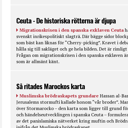
Ceuta - De historiska rötterna är djupa
Migrationskrisen i den spanska exklaven Ceuta
h
svenskt inrikespolitiskt slagträ. Där bägge sidor bloc
som bäst kan liknas för “Cherry-picking”. Kravet i deba
hålla sig till sakläget och ge hela bilden. Det är rimlig
Frågan om migrationskrisen i den spanska exklaven är
som är allmänt känt.
Så ritades Marockos karta
Muslimska brödraskapets grundare
Hassan al-Ban
Jerusalems stormufti kallade honom “vår broder”. Ma
över Stormarocko – den karta som ligger till grund fö
och händelseutvecklingen i spanska Ceuta – formulera
av det panislamiska nätverket kring muftin och Bröd
inifrån det Muslimska brödraskapet.