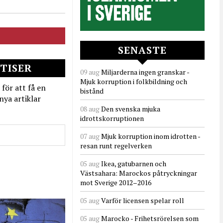
SENASTE
TISER
09 aug
Miljarderna ingen granskar -
Mjuk korruption i folkbildning och
 för att få en
bistånd
nya artiklar
08 aug
Den svenska mjuka
idrottskorruptionen
07 aug
Mjuk korruption inom idrotten -
resan runt regelverken
05 aug
Ikea, gatubarnen och
Västsahara: Marockos påtryckningar
mot Sverige 2012–2016
05 aug
Varför licensen spelar roll
05 aug
Marocko - Frihetsrörelsen som