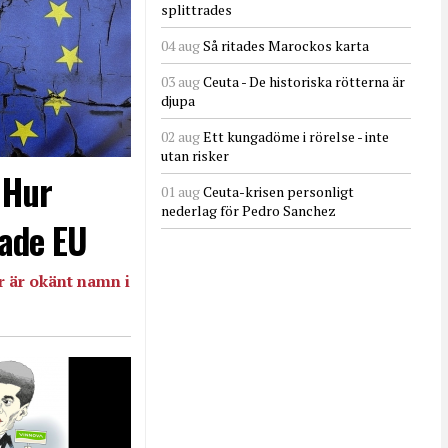
splittrades
04 aug
Så ritades Marockos karta
03 aug
Ceuta - De historiska rötterna är
djupa
02 aug
Ett kungadöme i rörelse - inte
utan risker
- Hur
01 aug
Ceuta-krisen personligt
nederlag för Pedro Sanchez
ade EU
 är okänt namn i