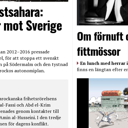
stsahara:
 mot Sverige
Om förnuft 
fittmössor
edan 2012–2016 pressade
, för att stoppa ett svenskt
En lunch med herrar i
en på Södermalm och den tystnad
finns en längtan efter e
Marockos autonomiplan.
rockanska frihetsrörelsens
 al-Fassi och Abd el-Krim
renades genom kontakter till
Amin al-Husseini. I den tredje
amen för dagens konflikt.