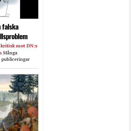
 falska
llsproblem
kritisk mot DN:s
in
Många
 publiceringar