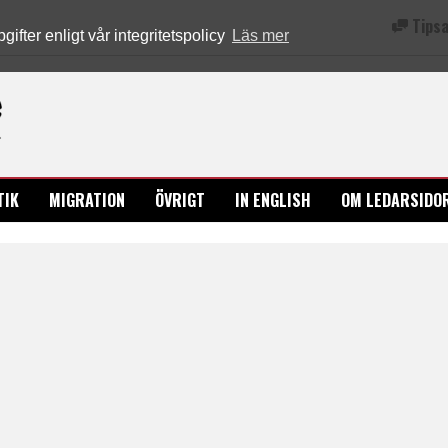
Tipsa
fter enligt vår integritetspolicy
Läs mer
Ledarsidorna.se
TIK
MIGRATION
ÖVRIGT
IN ENGLISH
OM LEDARSIDO