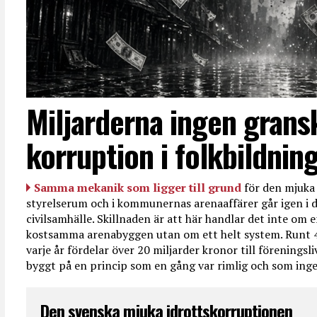
Miljarderna ingen grans
korruption i folkbildnin
Samma mekanik som ligger till grund
för den mjuka 
styrelserum och i kommunernas arenaaffärer går igen i d
civilsamhälle. Skillnaden är att här handlar det inte om e
kostsamma arenabyggen utan om ett helt system. Runt 
varje år fördelar över 20 miljarder kronor till föreningsl
byggt på en princip som en gång var rimlig och som ingen
Den svenska mjuka idrottskorruptionen