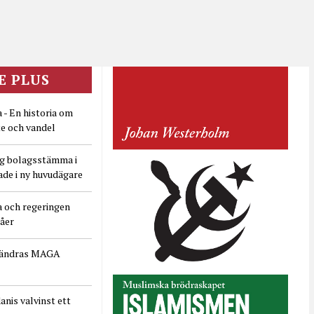
E PLUS
 - En historia om
e och vandel
ig bolagsstämma i
ade i ny huvudägare
a och regeringen
dåer
rändras MAGA
nis valvinst ett