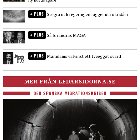
PLUS
Stegra och regeringen lägger ut rökridåer
PLUS
Så förändras MAGA
PLUS
Mamdanis valvinst ett tveeggat svärd
MER FRÅN LEDARSIDORNA.SE
DEN SPANSKA MIGRATIONSKRISEN