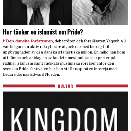
Hur tänker en islamist om Pride?
Den danske författaren
, debattören och föreläsaren Yaqoub Ali
var tidigare en aktiv rekryterare åt, och därmed bidragit till
uppbyggnaden av den danska islamistiska miljön. En miljö han kom
att lämna och är idag en av landets mest anlitade experter på
radikal islamism samt radikala muslimska rörelser. Inför den
svenska Pride-festivalen har han ställt upp på en intervju med
Ledarsidornas Edward Nordén.
KULTUR