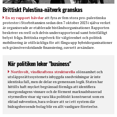
Brittiskt Palestina-nätverk granskas
En ny rapport hävdar
att fyra av fem stora pro-palestinska
protester i Storbritannien sedan den 7 oktober 2023 i själva verket
är organiserade av etablerade biståndsorganisationer. Rapporten
beskriver en reell och delvis underrapporterad samt bristfälligt
belyst fråga. Brittiska regelverk för välgörenhet och politisk
mobilisering är otillräckliga för att fånga upp hybridorganisationer
och gränsöverskridande finansiering, oavsett avsändare.
När politiken leker "business"
Northvolt, vindkraftens strukturella
olönsamhet och
utsläppsrättssystemets inbyggda snedvridningar är inte
identiska fall, men de delar en gemensam logik. Staten har
hittills haft mycket begränsad förmåga att identifiera
morgondagens vinnare och de förment marknadsbaserad
styrmedlen visar sig vara lika politiskt konstruerat som en
riktad subvention, bara svårare att se i ett system där
bidragsberoende bolag blir en allt vanligare företeelse.