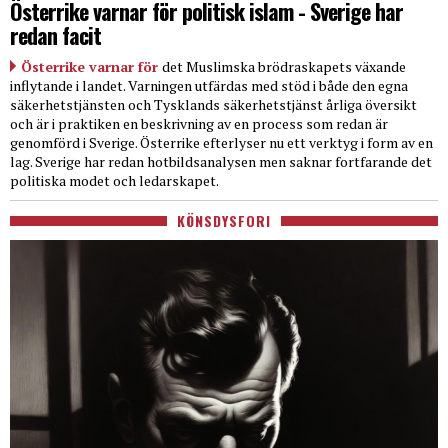
Österrike varnar för politisk islam - Sverige har
redan facit
Österrike varnar för
det Muslimska brödraskapets växande
inflytande i landet. Varningen utfärdas med stöd i både den egna
säkerhetstjänsten och Tysklands säkerhetstjänst årliga översikt
och är i praktiken en beskrivning av en process som redan är
genomförd i Sverige. Österrike efterlyser nu ett verktyg i form av en
lag. Sverige har redan hotbildsanalysen men saknar fortfarande det
politiska modet och ledarskapet.
KÖNSDYSFORI