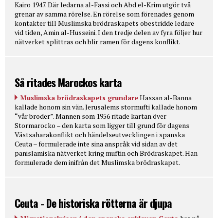
Kairo 1947. Där ledarna al-Fassi och Abd el-Krim utgör två
grenar av samma rörelse. En rörelse som förenades genom
kontakter till Muslimska brödraskapets obestridde ledare
vid tiden, Amin al-Husseini. I den tredje delen av fyra följer hur
nätverket splittras och blir ramen för dagens konflikt.
Så ritades Marockos karta
Muslimska brödraskapets grundare
Hassan al-Banna
kallade honom sin vän. Jerusalems stormufti kallade honom
“vår broder”. Mannen som 1956 ritade kartan över
Stormarocko – den karta som ligger till grund för dagens
Västsaharakonflikt och händelseutvecklingen i spanska
Ceuta – formulerade inte sina anspråk vid sidan av det
panislamiska nätverket kring muftin och Brödraskapet. Han
formulerade dem inifrån det Muslimska brödraskapet.
Ceuta - De historiska rötterna är djupa