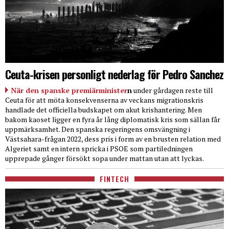
Ceuta-krisen personligt nederlag för Pedro Sanchez
När den spanske premiärminister
n
under gårdagen reste till
Ceuta för att möta konsekvenserna av veckans migrationskris
handlade det officiella budskapet om akut krishantering. Men
bakom kaoset ligger en fyra år lång diplomatisk kris som sällan får
uppmärksamhet. Den spanska regeringens omsvängning i
Västsahara-frågan 2022, dess pris i form av en brusten relation med
Algeriet samt en intern spricka i PSOE som partiledningen
upprepade gånger försökt sopa under mattan utan att lyckas.
FINTECH