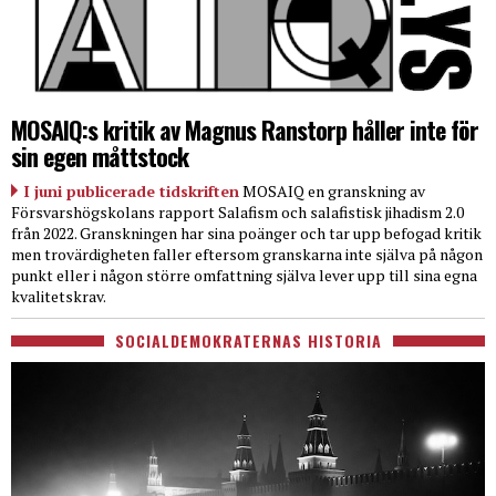
MOSAIQ:s kritik av Magnus Ranstorp håller inte för
sin egen måttstock
I juni publicerade tidskriften
MOSAIQ en granskning av
Försvarshögskolans rapport Salafism och salafistisk jihadism 2.0
från 2022. Granskningen har sina poänger och tar upp befogad kritik
men trovärdigheten faller eftersom granskarna inte själva på någon
punkt eller i någon större omfattning själva lever upp till sina egna
kvalitetskrav.
SOCIALDEMOKRATERNAS HISTORIA