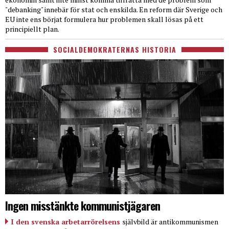
"debanking" innebär för stat och enskilda. En reform där Sverige och
EU inte ens börjat formulera hur problemen skall lösas på ett
principiellt plan.
SOCIALDEMOKRATERNAS HISTORIA
Ingen misstänkte kommunistjägaren
I den svenska arbetarrörelsens
självbild är antikommunismen