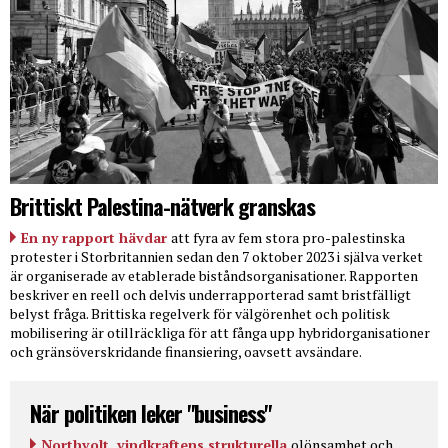
Brittiskt Palestina-nätverk granskas
En ny rapport hävdar
att fyra av fem stora pro-palestinska
protester i Storbritannien sedan den 7 oktober 2023 i själva verket
är organiserade av etablerade biståndsorganisationer. Rapporten
beskriver en reell och delvis underrapporterad samt bristfälligt
belyst fråga. Brittiska regelverk för välgörenhet och politisk
mobilisering är otillräckliga för att fånga upp hybridorganisationer
och gränsöverskridande finansiering, oavsett avsändare.
När politiken leker "business"
Northvolt, vindkraftens strukturella
olönsamhet och