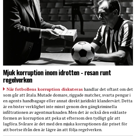
Mjuk korruption inom idrotten - resan runt
regelverken
När fotbollens korruption diskuteras
handlar det oftast om det
som går att åtala. Mutade domare, riggade matcher, svarta pengar i
en agents handbagage eller annat direkt juridiskt klandervärt. Detta
är en bister verklighet inte minst genom den gängkriminella
infiltrationen av agentmarknaden. Men det är också den enklaste
formen av korruption att peka ut eftersom den tydligt går att
lagföra. Svårare är det med den mjuka korruptionen där priset för
att bortse ifrån den är lägre än att följa regelverken.