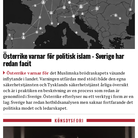
Österrike varnar för politisk islam - Sverige har
redan facit
Österrike varnar för
det Muslimska brödraskapets växande
inflytande i landet. Varningen utfärdas med stöd i både den egna
säkerhetstjänsten och Tysklands säkerhetstjänst årliga översikt
och är i praktiken en beskrivning av en process som redan är
genomförd i Sverige. Österrike efterlyser nu ett verktyg i form av en
lag. Sverige har redan hotbildsanalysen men saknar fortfarande det
politiska modet och ledarskapet.
KÖNSDYSFORI