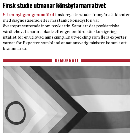
Finsk studie utmanar könsbytarnarrativet
I en nyligen genomförd
finsk registerstudie framgår att klienter
med diagnostiserad eller misstänkt könsdysfori var
överrepresenterade inom psykiatrin. Samt att det psykiatriska
vårdbehovet snarare ökade efter genomförd könskorrigering
istället för en utlovad minskning. En utveckling som flera experter
varnat för. Experter som bland annat ansvarig minister kommit att
brännmärka.
DEMOKRATI