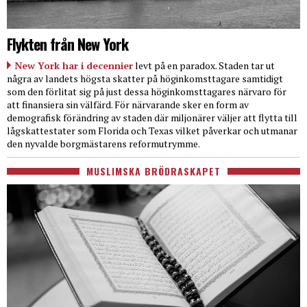
Flykten från New York
New York har i decennier
levt på en paradox. Staden tar ut
några av landets högsta skatter på höginkomsttagare samtidigt
som den förlitat sig på just dessa höginkomsttagares närvaro för
att finansiera sin välfärd. För närvarande sker en form av
demografisk förändring av staden där miljonärer väljer att flytta till
lågskattestater som Florida och Texas vilket påverkar och utmanar
den nyvalde borgmästarens reformutrymme.
MUSLIMSKA BRÖDRASKAPET