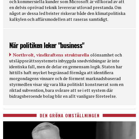
och kommersiella kunder som Microsoft är villkorad av att
en delvis oprövad teknik levererar utlovad prestanda. Om
något av dessa led brister riskerar både den klimatpolitiska
kalkylen och affärsmodellen att raseras samtidigt.
När politiken leker "business"
Northvolt, vindkraftens strukturella
olönsamhet och
utsläppsrättssystemets inbyggda snedvridningar är inte
identiska fall, men de delar en gemensam logik. Staten har
hittills haft mycket begränsad förmåga att identifiera
morgondagens vinnare och de förment marknadsbaserad
styrmedlen visar sig vara lika politiskt konstruerat som en
riktad subvention, bara svårare att se i ett system där
bidragsberoende bolag blir en allt vanligare företeelse.
DEN GRÖNA OMSTÄLLNINGEN