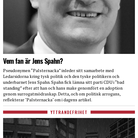
Vem fan är Jens Spahn?
Pseudonymen “Palsternacka” inleder sitt samarbete med
Ledarsidorna kring tysk politik och den tyske politikern och
underbarnet Jens Spahn. Spahn fick lämna sitt parti CDU i “bad
standing” efter att han och hans make genomfört en adoption
genom surrogatmödraskap. Detta, och om politisk arrogans,
reflekterar "Palsternacka" om i dagens artikel.
YTTRANDEFRIHET