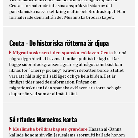
Ceuta – formulerade inte sina anspråk vid sidan av det
panislamiska nätverket kring muftin och Brödraskapet. Han
formulerade dem inifrån det Muslimska brödraskapet.
Ceuta - De historiska rötterna är djupa
Migrationskrisen i den spanska exklaven Ceuta
har på
några dygn blivit ett svenskt inrikespolitiskt slagträ. Där
bägge sidor blockgränsen ägnar sig åt något som bäst kan
liknas för “Cherry-picking”. Kravet i debatten borde istället
vara att hålla sig till sakläget och ge hela bilden. Det är
rimligt i tider med desinformation. Frågan om
migrationskrisen i den spanska exklaven är större och går
djupare än vad som är allmänt känt.
Så ritades Marockos karta
Muslimska brödraskapets grundare
Hassan al-Banna
kallade honom sin vän. Jerusalems stormufti kallade honom