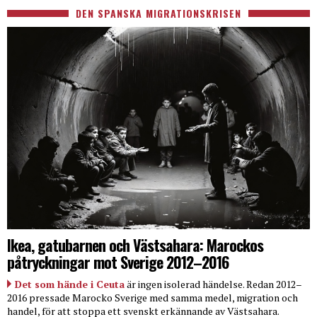
DEN SPANSKA MIGRATIONSKRISEN
Ikea, gatubarnen och Västsahara: Marockos
påtryckningar mot Sverige 2012–2016
Det som hände i Ceuta
är ingen isolerad händelse. Redan 2012–
2016 pressade Marocko Sverige med samma medel, migration och
handel, för att stoppa ett svenskt erkännande av Västsahara.