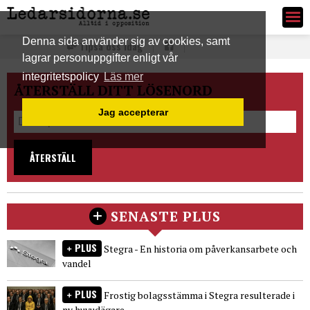
Ledarsidorna.se
Denna sida använder sig av cookies, samt
Tipsa oss idag
lagrar personuppgifter enligt vår
integritetspolicy
Läs mer
ÅTERSTÄLL DITT LÖSENORD
Jag accepterar
ÅTERSTÄLL
SENASTE PLUS
PLUS
Stegra - En historia om påverkansarbete och
vandel
PLUS
Frostig bolagsstämma i Stegra resulterade i
ny huvudägare