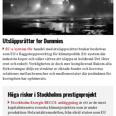
Utsläppsrätter for Dummies
EU:s system för
handel med utsläppsrätter brukar beskrivas
som EU:s flaggskeppsverktyg för klimatpolitik. Ett system där
industrin köper och säljer rätten att släppa ut koldioxid. Det låter
rent och enkelt. Verkligheten är dock mer komplicerad. Bakom alla
förkortningar döljs en struktur av riktade fonder och korsvisa
relationer mellan branscher och medlemsstater där jordmånen för
korruption har optimerats.
Höga risker i Stockholms prestigeprojekt
Stockholm Exergis BECCS-anläggning
är ett av de mest
kapitalintensiva svenska klimatprojekten som är under
produktion. Hela intäktsmodellen, från såväl staten som EU