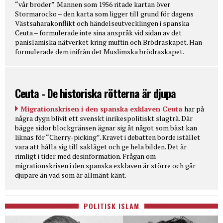
“vår broder”. Mannen som 1956 ritade kartan över
Stormarocko – den karta som ligger till grund för dagens
Västsaharakonflikt och händelseutvecklingen i spanska
Ceuta – formulerade inte sina anspråk vid sidan av det
panislamiska nätverket kring muftin och Brödraskapet. Han
formulerade dem inifrån det Muslimska brödraskapet.
Ceuta - De historiska rötterna är djupa
Migrationskrisen i den spanska exklaven Ceuta
har på
några dygn blivit ett svenskt inrikespolitiskt slagträ. Där
bägge sidor blockgränsen ägnar sig åt något som bäst kan
liknas för “Cherry-picking”. Kravet i debatten borde istället
vara att hålla sig till sakläget och ge hela bilden. Det är
rimligt i tider med desinformation. Frågan om
migrationskrisen i den spanska exklaven är större och går
djupare än vad som är allmänt känt.
POLITISK ISLAM