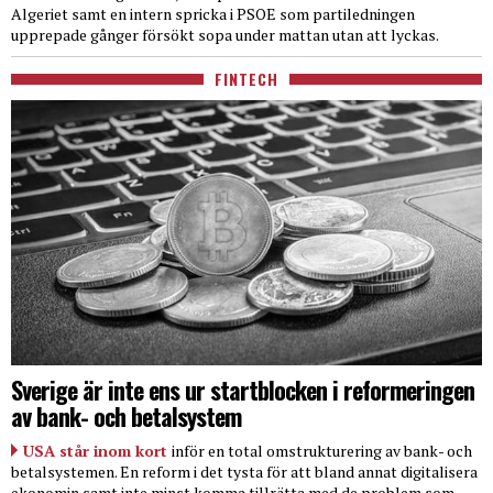
Algeriet samt en intern spricka i PSOE som partiledningen
upprepade gånger försökt sopa under mattan utan att lyckas.
FINTECH
Sverige är inte ens ur startblocken i reformeringen
av bank- och betalsystem
USA står inom kort
inför en total omstrukturering av bank- och
betalsystemen. En reform i det tysta för att bland annat digitalisera
ekonomin samt inte minst komma tillrätta med de problem som