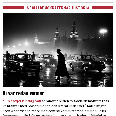
SOCIALDEMOKRATERNAS HISTORIA
Vi var redan vänner
En sovjetisk dagbok
förändrar bilden av Socialdemokraternas
kontakter med Sovjetunionen och Kreml under det “Kalla kriget”.
Sten Anderssons möte med centralkommittémedlemmen Boris
Ponomarjov 1965 framstår inte längre som en isolerad händelse