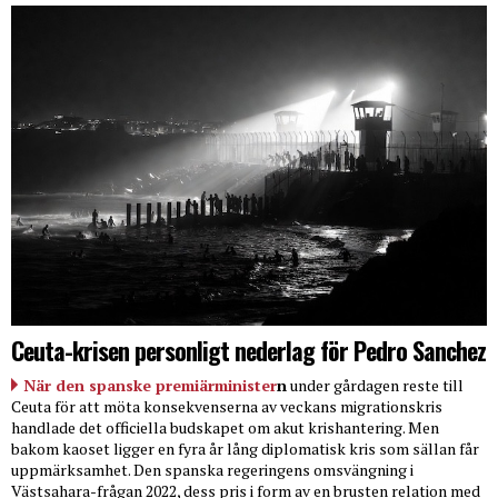
Ceuta-krisen personligt nederlag för Pedro Sanchez
När den spanske premiärminister
n
under gårdagen reste till
Ceuta för att möta konsekvenserna av veckans migrationskris
handlade det officiella budskapet om akut krishantering. Men
bakom kaoset ligger en fyra år lång diplomatisk kris som sällan får
uppmärksamhet. Den spanska regeringens omsvängning i
Västsahara-frågan 2022, dess pris i form av en brusten relation med