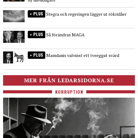
PLUS
Stegra och regeringen lägger ut rökridåer
PLUS
Så förändras MAGA
PLUS
Mamdanis valvinst ett tveeggat svärd
MER FRÅN LEDARSIDORNA.SE
KORRUPTION