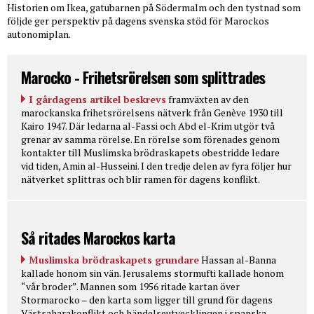
Historien om Ikea, gatubarnen på Södermalm och den tystnad som
följde ger perspektiv på dagens svenska stöd för Marockos
autonomiplan.
Marocko - Frihetsrörelsen som splittrades
I gårdagens artikel beskrevs
framväxten av den
marockanska frihetsrörelsens nätverk från Genève 1930 till
Kairo 1947. Där ledarna al-Fassi och Abd el-Krim utgör två
grenar av samma rörelse. En rörelse som förenades genom
kontakter till Muslimska brödraskapets obestridde ledare
vid tiden, Amin al-Husseini. I den tredje delen av fyra följer hur
nätverket splittras och blir ramen för dagens konflikt.
Så ritades Marockos karta
Muslimska brödraskapets grundare
Hassan al-Banna
kallade honom sin vän. Jerusalems stormufti kallade honom
“vår broder”. Mannen som 1956 ritade kartan över
Stormarocko – den karta som ligger till grund för dagens
Västsaharakonflikt och händelseutvecklingen i spanska