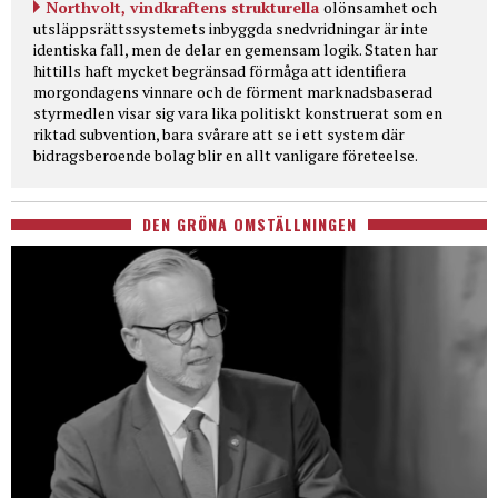
Northvolt, vindkraftens strukturella
olönsamhet och
utsläppsrättssystemets inbyggda snedvridningar är inte
identiska fall, men de delar en gemensam logik. Staten har
hittills haft mycket begränsad förmåga att identifiera
morgondagens vinnare och de förment marknadsbaserad
styrmedlen visar sig vara lika politiskt konstruerat som en
riktad subvention, bara svårare att se i ett system där
bidragsberoende bolag blir en allt vanligare företeelse.
DEN GRÖNA OMSTÄLLNINGEN