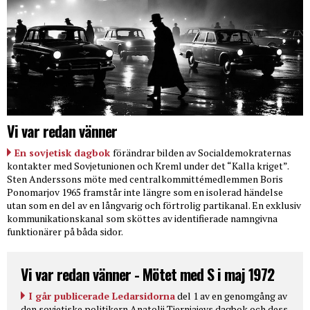
Vi var redan vänner
En sovjetisk dagbok
förändrar bilden av Socialdemokraternas
kontakter med Sovjetunionen och Kreml under det “Kalla kriget”.
Sten Anderssons möte med centralkommittémedlemmen Boris
Ponomarjov 1965 framstår inte längre som en isolerad händelse
utan som en del av en långvarig och förtrolig partikanal. En exklusiv
kommunikationskanal som sköttes av identifierade namngivna
funktionärer på båda sidor.
Vi var redan vänner - Mötet med S i maj 1972
I går publicerade Ledarsidorna
del 1 av en genomgång av
den sovjetiske politikern Anatolij Tjernjajevs dagbok och dess