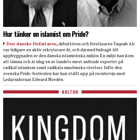
Hur tänker en islamist om Pride?
Den danske författaren
, debattören och föreläsaren Yaqoub Ali
var tidigare en aktiv rekryterare åt, och därmed bidragit till
uppbyggnaden av den danska islamistiska miljön. En miljö han kom
att lämna och är idag en av landets mest anlitade experter på
radikal islamism samt radikala muslimska rörelser. Inför den
svenska Pride-festivalen har han ställt upp på en intervju med
Ledarsidornas Edward Nordén.
KULTUR