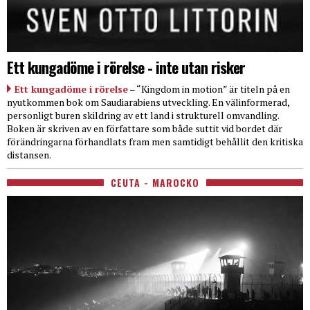
Ett kungadöme i rörelse - inte utan risker
Ett kungadöme i rörelse
– “Kingdom in motion” är titeln på en
nyutkommen bok om Saudiarabiens utveckling. En välinformerad,
personligt buren skildring av ett land i strukturell omvandling.
Boken är skriven av en författare som både suttit vid bordet där
förändringarna förhandlats fram men samtidigt behållit den kritiska
distansen.
CEUTA - MAROCKO