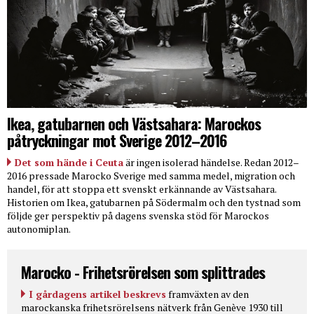
Ikea, gatubarnen och Västsahara: Marockos
påtryckningar mot Sverige 2012–2016
Det som hände i Ceuta
är ingen isolerad händelse. Redan 2012–
2016 pressade Marocko Sverige med samma medel, migration och
handel, för att stoppa ett svenskt erkännande av Västsahara.
Historien om Ikea, gatubarnen på Södermalm och den tystnad som
följde ger perspektiv på dagens svenska stöd för Marockos
autonomiplan.
Marocko - Frihetsrörelsen som splittrades
I gårdagens artikel beskrevs
framväxten av den
marockanska frihetsrörelsens nätverk från Genève 1930 till