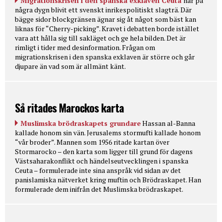
Migrationskrisen i den spanska exklaven Ceuta
har på
några dygn blivit ett svenskt inrikespolitiskt slagträ. Där
bägge sidor blockgränsen ägnar sig åt något som bäst kan
liknas för “Cherry-picking”. Kravet i debatten borde istället
vara att hålla sig till sakläget och ge hela bilden. Det är
rimligt i tider med desinformation. Frågan om
migrationskrisen i den spanska exklaven är större och går
djupare än vad som är allmänt känt.
Så ritades Marockos karta
Muslimska brödraskapets grundare
Hassan al-Banna
kallade honom sin vän. Jerusalems stormufti kallade honom
“vår broder”. Mannen som 1956 ritade kartan över
Stormarocko – den karta som ligger till grund för dagens
Västsaharakonflikt och händelseutvecklingen i spanska
Ceuta – formulerade inte sina anspråk vid sidan av det
panislamiska nätverket kring muftin och Brödraskapet. Han
formulerade dem inifrån det Muslimska brödraskapet.