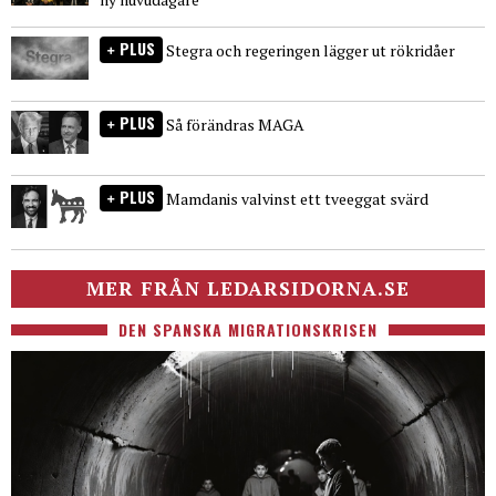
PLUS
Stegra och regeringen lägger ut rökridåer
PLUS
Så förändras MAGA
PLUS
Mamdanis valvinst ett tveeggat svärd
MER FRÅN LEDARSIDORNA.SE
DEN SPANSKA MIGRATIONSKRISEN