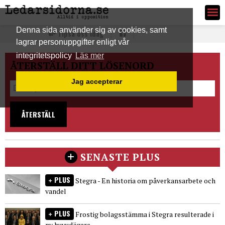
Ledarsidorna.se
Denna sida använder sig av cookies, samt
Tipsa oss idag
lagrar personuppgifter enligt vår
integritetspolicy
Läs mer
ÅTERSTÄLL DITT LÖSENORD
Jag accepterar
ÅTERSTÄLL
SENASTE PLUS
PLUS
Stegra - En historia om påverkansarbete och
vandel
PLUS
Frostig bolagsstämma i Stegra resulterade i
ny huvudägare