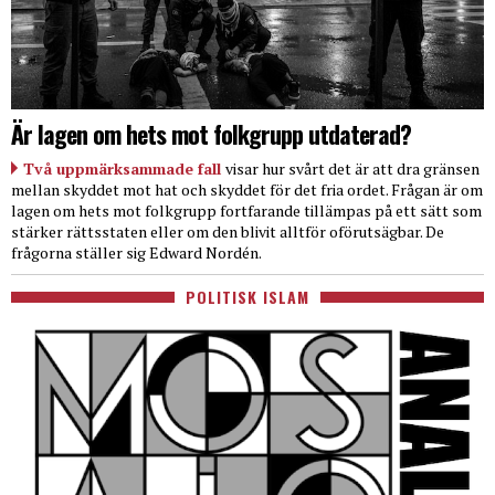
Är lagen om hets mot folkgrupp utdaterad?
Två uppmärksammade fall
visar hur svårt det är att dra gränsen
mellan skyddet mot hat och skyddet för det fria ordet. Frågan är om
lagen om hets mot folkgrupp fortfarande tillämpas på ett sätt som
stärker rättsstaten eller om den blivit alltför oförutsägbar. De
frågorna ställer sig Edward Nordén.
POLITISK ISLAM