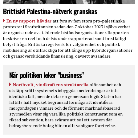
Brittiskt Palestina-nätverk granskas
En ny rapport hävdar
att fyra av fem stora pro-palestinska
protester i Storbritannien sedan den 7 oktober 2023 i själva verket
är organiserade av etablerade biståndsorganisationer. Rapporten
beskriver en reell och delvis underrapporterad samt bristfälligt
belyst fråga. Brittiska regelverk för välgörenhet och politisk
mobilisering är otillräckliga för att fånga upp hybridorganisationer
och gränsöverskridande finansiering, oavsett avsändare.
När politiken leker "business"
Northvolt, vindkraftens strukturella
olönsamhet och
utsläppsrättssystemets inbyggda snedvridningar är inte
identiska fall, men de delar en gemensam logik. Staten har
hittills haft mycket begränsad förmåga att identifiera
morgondagens vinnare och de förment marknadsbaserad
styrmedlen visar sig vara lika politiskt konstruerat som en
riktad subvention, bara svårare att se i ett system där
bidragsberoende bolag blir en allt vanligare företeelse.