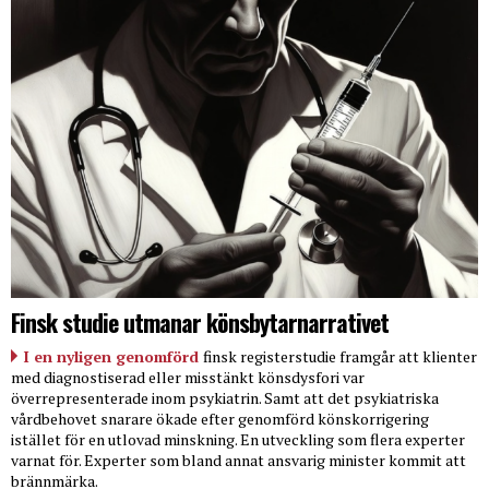
Finsk studie utmanar könsbytarnarrativet
I en nyligen genomförd
finsk registerstudie framgår att klienter
med diagnostiserad eller misstänkt könsdysfori var
överrepresenterade inom psykiatrin. Samt att det psykiatriska
vårdbehovet snarare ökade efter genomförd könskorrigering
istället för en utlovad minskning. En utveckling som flera experter
varnat för. Experter som bland annat ansvarig minister kommit att
brännmärka.