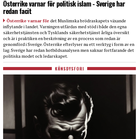
Österrike varnar för politisk islam - Sverige har
redan facit
Österrike varnar för
det Muslimska brödraskapets växande
inflytande i landet. Varningen utfärdas med stöd i både den egna
säkerhetstjänsten och Tysklands säkerhetstjänst årliga översikt
och är i praktiken en beskrivning av en process som redan är
genomförd i Sverige. Österrike efterlyser nu ett verktyg i form av en
lag. Sverige har redan hotbildsanalysen men saknar fortfarande det
politiska modet och ledarskapet.
KÖNSDYSFORI