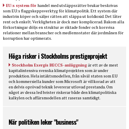
EU:s system för
handel med utsläppsrätter brukar beskrivas
som EU:s flaggskeppsverktyg för klimatpolitik. Ett system där
industrin köper och säljer rätten att släppa ut koldioxid. Det låter
rent och enkelt. Verkligheten är dock mer komplicerad. Bakom alla
förkortningar döljs en struktur av riktade fonder och korsvisa
relationer mellan branscher och medlemsstater där jordmånen för
korruption har optimerats.
Höga risker i Stockholms prestigeprojekt
Stockholm Exergis BECCS-anläggning
är ett av de mest
kapitalintensiva svenska klimatprojekten som är under
produktion. Hela intäktsmodellen, från såväl staten som EU
och kommersiella kunder som Microsoft är villkorad av att
en delvis oprövad teknik levererar utlovad prestanda. Om
något av dessa led brister riskerar både den klimatpolitiska
kalkylen och affärsmodellen att raseras samtidigt.
När politiken leker "business"