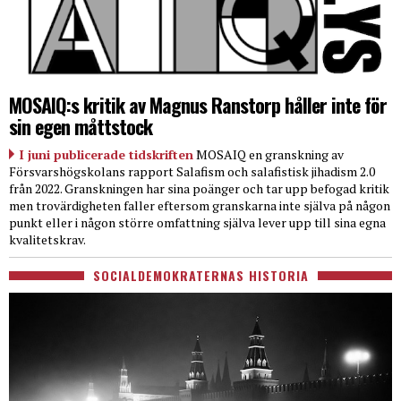
MOSAIQ:s kritik av Magnus Ranstorp håller inte för
sin egen måttstock
I juni publicerade tidskriften
MOSAIQ en granskning av
Försvarshögskolans rapport Salafism och salafistisk jihadism 2.0
från 2022. Granskningen har sina poänger och tar upp befogad kritik
men trovärdigheten faller eftersom granskarna inte själva på någon
punkt eller i någon större omfattning själva lever upp till sina egna
kvalitetskrav.
SOCIALDEMOKRATERNAS HISTORIA