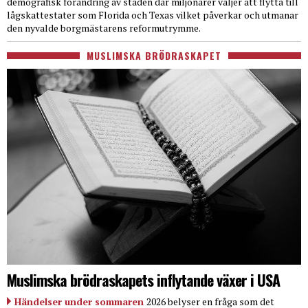
demografisk förändring av staden där miljonärer väljer att flytta till
lågskattestater som Florida och Texas vilket påverkar och utmanar
den nyvalde borgmästarens reformutrymme.
MUSLIMSKA BRÖDRASKAPET
Muslimska brödraskapets inflytande växer i USA
Händelser under sommaren
2026 belyser en fråga som det