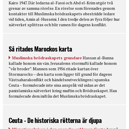
Kairo 1947. Där ledarna al-Fassi och Abd el-Krim utgör två
grenar av samma rörelse. En rörelse som förenades genom
kontakter till Muslimska brödraskapets obestridde ledare
vid tiden, Amin al-Husseini. I den tredje delen av fyra följer hur
nätverket splittras och blir ramen för dagens konflikt.
Så ritades Marockos karta
Muslimska brödraskapets grundare
Hassan al-Banna
kallade honom sin vän. Jerusalems stormufti kallade honom
“vår broder”. Mannen som 1956 ritade kartan över
Stormarocko – den karta som ligger till grund för dagens
Västsaharakonflikt och händelseutvecklingen i spanska
Ceuta – formulerade inte sina anspråk vid sidan av det
panislamiska nätverket kring muftin och Brödraskapet. Han
formulerade dem inifrån det Muslimska brödraskapet.
Ceuta - De historiska rötterna är djupa