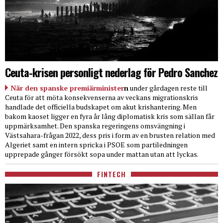
Ceuta-krisen personligt nederlag för Pedro Sanchez
När den spanske premiärminister
n
under gårdagen reste till
Ceuta för att möta konsekvenserna av veckans migrationskris
handlade det officiella budskapet om akut krishantering. Men
bakom kaoset ligger en fyra år lång diplomatisk kris som sällan får
uppmärksamhet. Den spanska regeringens omsvängning i
Västsahara-frågan 2022, dess pris i form av en brusten relation med
Algeriet samt en intern spricka i PSOE som partiledningen
upprepade gånger försökt sopa under mattan utan att lyckas.
FINTECH