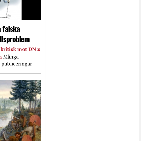
 falska
llsproblem
kritisk mot DN:s
in
Många
 publiceringar