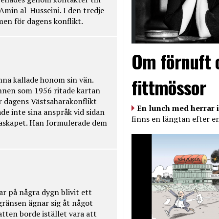
Amin al-Husseini. I den tredje
amen för dagens konflikt.
Om förnuft 
fittmössor
na kallade honom sin vän.
nnen som 1956 ritade kartan
r dagens Västsaharakonflikt
En lunch med herrar i
de inte sina anspråk vid sidan
finns en längtan efter e
raskapet. Han formulerade dem
ar på några dygn blivit ett
kgränsen ägnar sig åt något
tten borde istället vara att