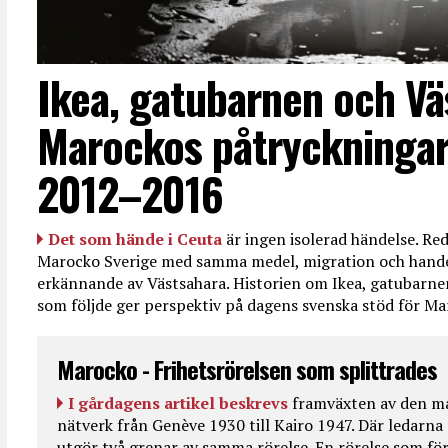
Ikea, gatubarnen och Vä
Marockos påtryckningar
2012–2016
Det som hände i Ceuta
är ingen isolerad händelse. R
Marocko Sverige med samma medel, migration och handel
erkännande av Västsahara. Historien om Ikea, gatubarn
som följde ger perspektiv på dagens svenska stöd för 
Marocko - Frihetsrörelsen som splittrades
I gårdagens artikel beskrevs
framväxten av den ma
nätverk från Genève 1930 till Kairo 1947. Där ledarna
utgör två grenar av samma rörelse. En rörelse som fö