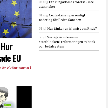
02 aug
Ett kungadöme i rörelse - inte
utan risker
01 aug
Ceuta-krisen personligt
nederlag för Pedro Sanchez
31 jul
Hur tänker en islamist om Pride?
30 jul
Sverige är inte ens ur
startblocken i reformeringen av bank-
- Hur
och betalsystem
ade EU
 är okänt namn i