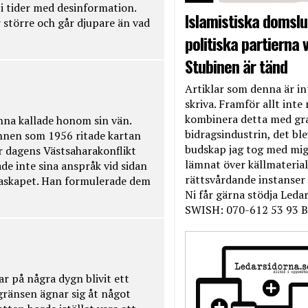
t i tider med desinformation.
Islamistiska domslut
 större och går djupare än vad
politiska partierna v
Stubinen är tänd
Artiklar som denna är int
skriva. Framför allt inte 
kombinera detta med gr
na kallade honom sin vän.
bidragsindustrin, det bl
nnen som 1956 ritade kartan
budskap jag tog med mig 
r dagens Västsaharakonflikt
lämnat över källmateriale
de inte sina anspråk vid sidan
rättsvårdande instanser
raskapet. Han formulerade dem
Ni får gärna stödja Leda
SWISH: 070-612 53 93 B
ar på några dygn blivit ett
kgränsen ägnar sig åt något