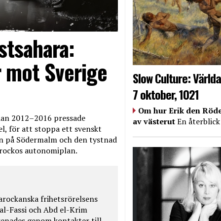
stsahara:
 mot Sverige
Slow Culture: Världa
7 oktober, 1021
Om hur Erik den Röde
edan 2012–2016 pressade
av västerut
En återblick
, för att stoppa ett svenskt
en på Södermalm och den tystnad
Marockos autonomiplan.
rockanska frihetsrörelsens
 al-Fassi och Abd el-Krim
renades genom kontakter till