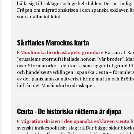
hålla sig till sakläget och ge hela bilden. Det är rimlig
Frågan om migrationskrisen i den spanska exklaven är
som är allmänt känt.
Så ritades Marockos karta
Muslimska brödraskapets grundare
Hassan al-Ban
Jerusalems stormufti kallade honom “vår broder”. Ma
över Stormarocko – den karta som ligger till grund fö
och händelseutvecklingen i spanska Ceuta – formulera
av det panislamiska nätverket kring muftin och Bröd
inifrån det Muslimska brödraskapet.
Ceuta - De historiska rötterna är djupa
Migrationskrisen i den spanska exklaven Ceuta
h
svenskt inrikespolitiskt slagträ. Där bägge sidor bloc