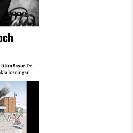
och
 fittmössor
Det
nkla lösningar