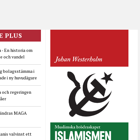
E PLUS
 - En historia om
e och vandel
ig bolagsstämma i
ade i ny huvudägare
a och regeringen
dåer
rändras MAGA
nis valvinst ett