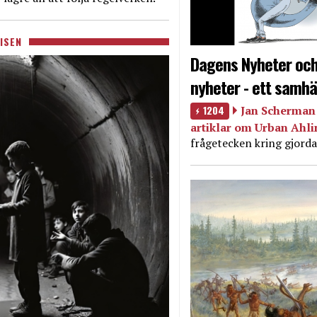
ISEN
Dagens Nyheter och
nyheter - ett samhä
1204
Jan Scherman 
artiklar om Urban Ahl
frågetecken kring gjorda