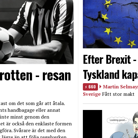
Efter Brexit 
rotten - resan
Tyskland kap
660
Martin Selmayr
Sverige
Fått stor makt
ast om det som går att åtala.
nts handbagage eller annat
et inte minst genom den
et är också den enklaste formen
agföra. Svårare är det med den
 lägre än att följa regelverken.