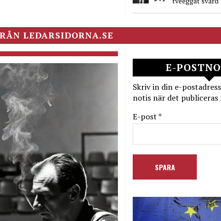
tveeggat svärd
RÅN LEDARSIDORNA.SE
E-POSTNO
Skriv in din e-postadress
notis när det publiceras 
E-post *