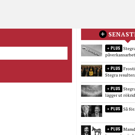
SENAST
PLUS
Stegra
påverkansarbet
PLUS
Frost
Stegra resulter
PLUS
Stegr
lägger ut rökri
PLUS
Så fö
PLUS
Mamda