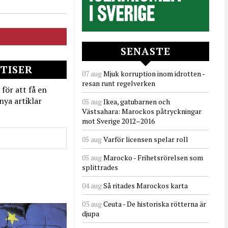
SENASTE
TISER
07 aug
Mjuk korruption inom idrotten -
resan runt regelverken
 för att få en
nya artiklar
05 aug
Ikea, gatubarnen och
Västsahara: Marockos påtryckningar
mot Sverige 2012–2016
05 aug
Varför licensen spelar roll
05 aug
Marocko - Frihetsrörelsen som
splittrades
04 aug
Så ritades Marockos karta
03 aug
Ceuta - De historiska rötterna är
djupa