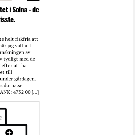
et i Solna - de
isste.
e helt riskfria att
när jag valt att
anskningen av
ev tydligt med de
efter att ha
t till
 under gårdagen.
rsidorna.se
ANK: 4732 00 […]