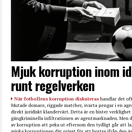
Mjuk korruption inom id
runt regelverken
När fotbollens korruption diskuteras
handlar det oft
Mutade domare, riggade matcher, svarta pengar i en age
direkt juridiskt klandervärt. Detta är en bister verkligh
gängkriminella infiltrationen av agentmarknaden. Men d
av korruption att peka ut eftersom den tydligt går att l
mjuka korruptionen där priset för att bortse ifrån den är