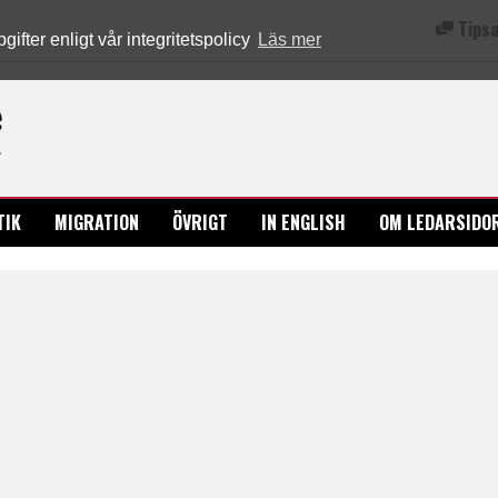
Tipsa
fter enligt vår integritetspolicy
Läs mer
Ledarsidorna.se
TIK
MIGRATION
ÖVRIGT
IN ENGLISH
OM LEDARSIDO