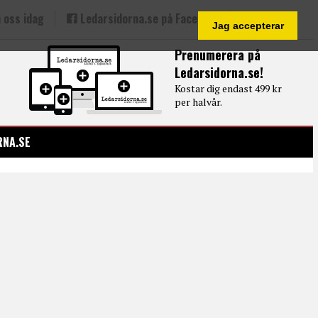
 oss idag
Ledarsidorna.se på Facebook
Jag accepterar
Prenumerera på
Ledarsidorna.se!
Kostar dig endast 499 kr
per halvår.
RNA.SE