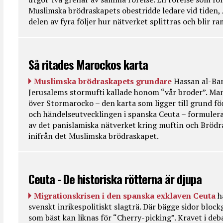
Muslimska brödraskapets obestridde ledare vid tiden, 
delen av fyra följer hur nätverket splittras och blir r
Så ritades Marockos karta
Muslimska brödraskapets grundare
Hassan al-Ban
Jerusalems stormufti kallade honom “vår broder”. Ma
över Stormarocko – den karta som ligger till grund fö
och händelseutvecklingen i spanska Ceuta – formulera
av det panislamiska nätverket kring muftin och Bröd
inifrån det Muslimska brödraskapet.
Ceuta - De historiska rötterna är djupa
Migrationskrisen i den spanska exklaven Ceuta
h
svenskt inrikespolitiskt slagträ. Där bägge sidor bloc
som bäst kan liknas för “Cherry-picking”. Kravet i deba