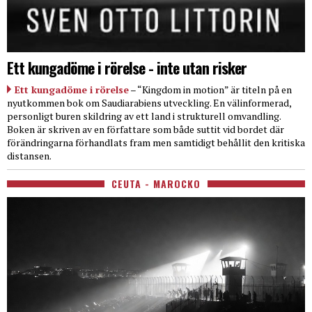
Ett kungadöme i rörelse - inte utan risker
Ett kungadöme i rörelse
– “Kingdom in motion” är titeln på en
nyutkommen bok om Saudiarabiens utveckling. En välinformerad,
personligt buren skildring av ett land i strukturell omvandling.
Boken är skriven av en författare som både suttit vid bordet där
förändringarna förhandlats fram men samtidigt behållit den kritiska
distansen.
CEUTA - MAROCKO