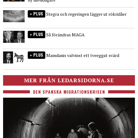
PLUS
Stegra och regeringen lägger ut rökridåer
PLUS
Så förändras MAGA
PLUS
Mamdanis valvinst ett tveeggat svärd
MER FRÅN LEDARSIDORNA.SE
DEN SPANSKA MIGRATIONSKRISEN