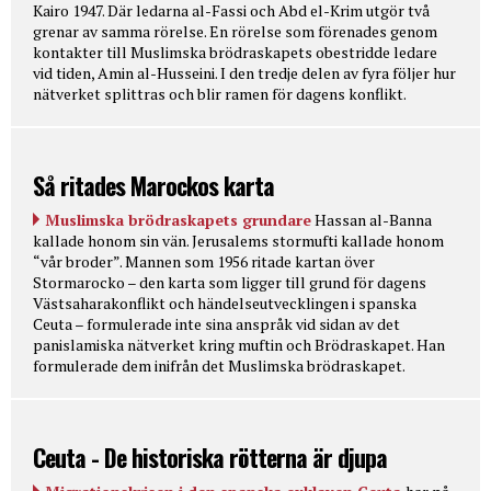
Kairo 1947. Där ledarna al-Fassi och Abd el-Krim utgör två
grenar av samma rörelse. En rörelse som förenades genom
kontakter till Muslimska brödraskapets obestridde ledare
vid tiden, Amin al-Husseini. I den tredje delen av fyra följer hur
nätverket splittras och blir ramen för dagens konflikt.
Så ritades Marockos karta
Muslimska brödraskapets grundare
Hassan al-Banna
kallade honom sin vän. Jerusalems stormufti kallade honom
“vår broder”. Mannen som 1956 ritade kartan över
Stormarocko – den karta som ligger till grund för dagens
Västsaharakonflikt och händelseutvecklingen i spanska
Ceuta – formulerade inte sina anspråk vid sidan av det
panislamiska nätverket kring muftin och Brödraskapet. Han
formulerade dem inifrån det Muslimska brödraskapet.
Ceuta - De historiska rötterna är djupa