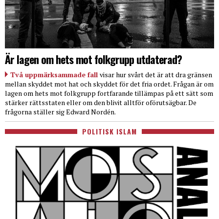
Är lagen om hets mot folkgrupp utdaterad?
Två uppmärksammade fall
visar hur svårt det är att dra gränsen
mellan skyddet mot hat och skyddet för det fria ordet. Frågan är om
lagen om hets mot folkgrupp fortfarande tillämpas på ett sätt som
stärker rättsstaten eller om den blivit alltför oförutsägbar. De
frågorna ställer sig Edward Nordén.
POLITISK ISLAM