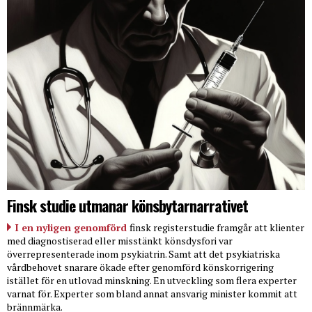
Finsk studie utmanar könsbytarnarrativet
I en nyligen genomförd
finsk registerstudie framgår att klienter
med diagnostiserad eller misstänkt könsdysfori var
överrepresenterade inom psykiatrin. Samt att det psykiatriska
vårdbehovet snarare ökade efter genomförd könskorrigering
istället för en utlovad minskning. En utveckling som flera experter
varnat för. Experter som bland annat ansvarig minister kommit att
brännmärka.