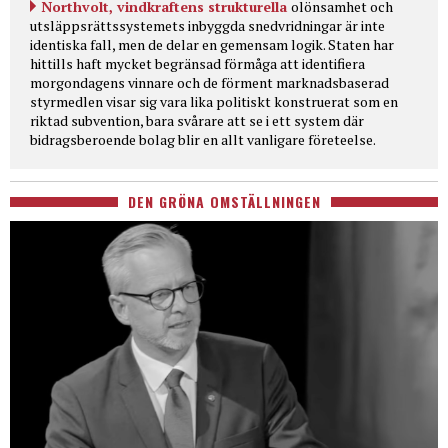
Northvolt, vindkraftens strukturella
olönsamhet och
utsläppsrättssystemets inbyggda snedvridningar är inte
identiska fall, men de delar en gemensam logik. Staten har
hittills haft mycket begränsad förmåga att identifiera
morgondagens vinnare och de förment marknadsbaserad
styrmedlen visar sig vara lika politiskt konstruerat som en
riktad subvention, bara svårare att se i ett system där
bidragsberoende bolag blir en allt vanligare företeelse.
DEN GRÖNA OMSTÄLLNINGEN