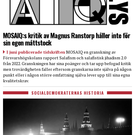
MOSAIQ:s kritik av Magnus Ranstorp håller inte för
sin egen måttstock
I juni publicerade tidskriften
MOSAIQ en granskning av
Försvarshögskolans rapport Salafism och salafistisk jihadism 2.0
från 2022. Granskningen har sina poänger och tar upp befogad kritik
men trovärdigheten faller eftersom granskarna inte själva på någon
punkt eller i någon större omfattning själva lever upp till sina egna
kvalitetskrav.
SOCIALDEMOKRATERNAS HISTORIA