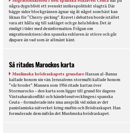
Migrationskrisen i den spanska exklaven Ceuta
har på
några dygn blivit ett svenskt inrikespolitiskt slagträ. Där
bägge sidor blockgränsen ägnar sig åt något som bäst kan
liknas för “Cherry-picking”. Kravet i debatten borde istället
vara att hålla sig till sakläget och ge hela bilden. Det är
rimligt i tider med desinformation. Frågan om
migrationskrisen i den spanska exklaven är större och går
djupare än vad som är allmänt känt.
Så ritades Marockos karta
Muslimska brödraskapets grundare
Hassan al-Banna
kallade honom sin vän. Jerusalems stormufti kallade honom
“vår broder”. Mannen som 1956 ritade kartan över
Stormarocko – den karta som ligger till grund för dagens
Västsaharakonflikt och händelseutvecklingen i spanska
Ceuta – formulerade inte sina anspråk vid sidan av det
panislamiska nätverket kring muftin och Brödraskapet. Han
formulerade dem inifrån det Muslimska brödraskapet.