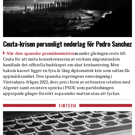
Ceuta-krisen personligt nederlag för Pedro Sanchez
När den spanske premiärminister
n
under gårdagen reste till
Ceuta för att möta konsekvenserna av veckans migrationskris
handlade det officiella budskapet om akut krishantering. Men
bakom kaoset ligger en fyra år lång diplomatisk kris som sällan får
uppmärksamhet. Den spanska regeringens omsvängning i
Västsahara-frågan 2022, dess pris i form av en brusten relation med
Algeriet samt en intern spricka i PSOE som partiledningen
upprepade gånger försökt sopa under mattan utan att lyckas.
FINTECH