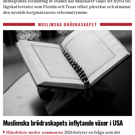
demografisk förändring av staden där miljonärer väljer att flytta till
lågskattestater som Florida och Texas vilket påverkar och utmanar
den nyvalde borgmästarens reformutrymme.
MUSLIMSKA BRÖDRASKAPET
Muslimska brödraskapets inflytande växer i USA
Händelser under sommaren
2026 belyser en fråga som det