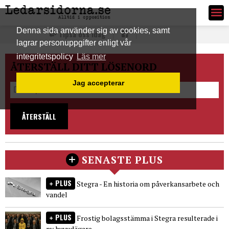
Ledarsidorna.se
Denna sida använder sig av cookies, samt
Tipsa oss idag
lagrar personuppgifter enligt vår
integritetspolicy
Läs mer
ÅTERSTÄLL DITT LÖSENORD
Jag accepterar
ÅTERSTÄLL
SENASTE PLUS
PLUS
Stegra - En historia om påverkansarbete och
vandel
PLUS
Frostig bolagsstämma i Stegra resulterade i
ny huvudägare