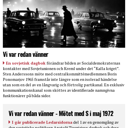
Vi var redan vänner
En sovjetisk dagbok
förändrar bilden av Socialdemokraternas
kontakter med Sovjetunionen och Kreml under det “Kalla kriget”.
Sten Anderssons möte med centralkommittémedlemmen Boris
Ponomarjov 1965 framstår inte längre som en isolerad händelse
utan som en del av en långvarig och förtrolig partikanal. En exklusiv
kommunikationskanal som sköttes av identifierade namngivna
funktionärer på båda sidor.
Vi var redan vänner - Mötet med S i maj 1972
I går publicerade Ledarsidorna
del 1 av en genomgång av
den sovjetiske politikern Anatolij Tjernjajevs dagbok och dess