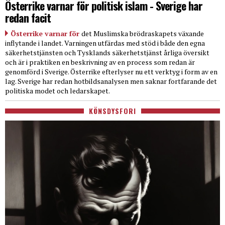
Österrike varnar för politisk islam - Sverige har
redan facit
Österrike varnar för
det Muslimska brödraskapets växande
inflytande i landet. Varningen utfärdas med stöd i både den egna
säkerhetstjänsten och Tysklands säkerhetstjänst årliga översikt
och är i praktiken en beskrivning av en process som redan är
genomförd i Sverige. Österrike efterlyser nu ett verktyg i form av en
lag. Sverige har redan hotbildsanalysen men saknar fortfarande det
politiska modet och ledarskapet.
KÖNSDYSFORI