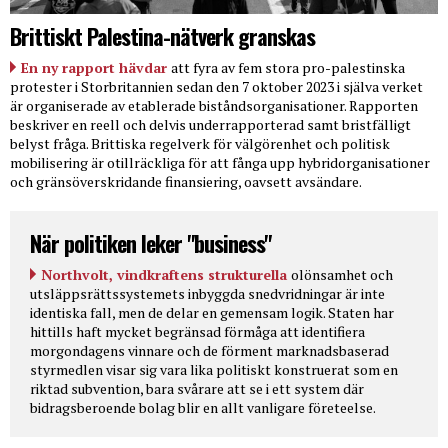
Brittiskt Palestina-nätverk granskas
En ny rapport hävdar
att fyra av fem stora pro-palestinska
protester i Storbritannien sedan den 7 oktober 2023 i själva verket
är organiserade av etablerade biståndsorganisationer. Rapporten
beskriver en reell och delvis underrapporterad samt bristfälligt
belyst fråga. Brittiska regelverk för välgörenhet och politisk
mobilisering är otillräckliga för att fånga upp hybridorganisationer
och gränsöverskridande finansiering, oavsett avsändare.
När politiken leker "business"
Northvolt, vindkraftens strukturella
olönsamhet och
utsläppsrättssystemets inbyggda snedvridningar är inte
identiska fall, men de delar en gemensam logik. Staten har
hittills haft mycket begränsad förmåga att identifiera
morgondagens vinnare och de förment marknadsbaserad
styrmedlen visar sig vara lika politiskt konstruerat som en
riktad subvention, bara svårare att se i ett system där
bidragsberoende bolag blir en allt vanligare företeelse.