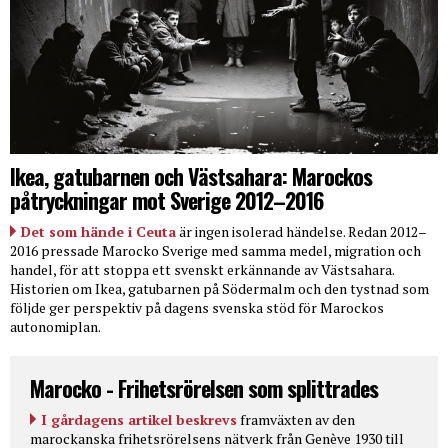
Ikea, gatubarnen och Västsahara: Marockos
påtryckningar mot Sverige 2012–2016
Det som hände i Ceuta
är ingen isolerad händelse. Redan 2012–
2016 pressade Marocko Sverige med samma medel, migration och
handel, för att stoppa ett svenskt erkännande av Västsahara.
Historien om Ikea, gatubarnen på Södermalm och den tystnad som
följde ger perspektiv på dagens svenska stöd för Marockos
autonomiplan.
Marocko - Frihetsrörelsen som splittrades
I gårdagens artikel beskrevs
framväxten av den
marockanska frihetsrörelsens nätverk från Genève 1930 till