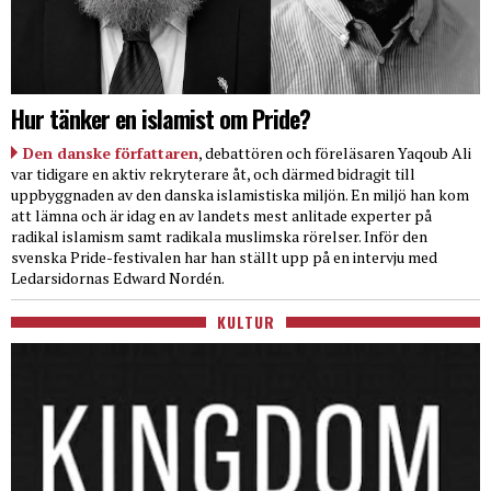
Hur tänker en islamist om Pride?
Den danske författaren
, debattören och föreläsaren Yaqoub Ali
var tidigare en aktiv rekryterare åt, och därmed bidragit till
uppbyggnaden av den danska islamistiska miljön. En miljö han kom
att lämna och är idag en av landets mest anlitade experter på
radikal islamism samt radikala muslimska rörelser. Inför den
svenska Pride-festivalen har han ställt upp på en intervju med
Ledarsidornas Edward Nordén.
KULTUR