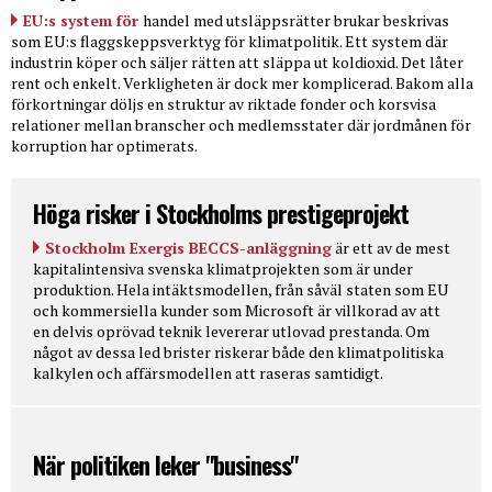
EU:s system för
handel med utsläppsrätter brukar beskrivas
som EU:s flaggskeppsverktyg för klimatpolitik. Ett system där
industrin köper och säljer rätten att släppa ut koldioxid. Det låter
rent och enkelt. Verkligheten är dock mer komplicerad. Bakom alla
förkortningar döljs en struktur av riktade fonder och korsvisa
relationer mellan branscher och medlemsstater där jordmånen för
korruption har optimerats.
Höga risker i Stockholms prestigeprojekt
Stockholm Exergis BECCS-anläggning
är ett av de mest
kapitalintensiva svenska klimatprojekten som är under
produktion. Hela intäktsmodellen, från såväl staten som EU
och kommersiella kunder som Microsoft är villkorad av att
en delvis oprövad teknik levererar utlovad prestanda. Om
något av dessa led brister riskerar både den klimatpolitiska
kalkylen och affärsmodellen att raseras samtidigt.
När politiken leker "business"