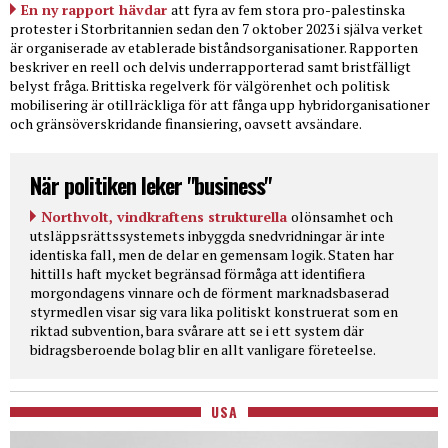
En ny rapport hävdar
att fyra av fem stora pro-palestinska
protester i Storbritannien sedan den 7 oktober 2023 i själva verket
är organiserade av etablerade biståndsorganisationer. Rapporten
beskriver en reell och delvis underrapporterad samt bristfälligt
belyst fråga. Brittiska regelverk för välgörenhet och politisk
mobilisering är otillräckliga för att fånga upp hybridorganisationer
och gränsöverskridande finansiering, oavsett avsändare.
När politiken leker "business"
Northvolt, vindkraftens strukturella
olönsamhet och
utsläppsrättssystemets inbyggda snedvridningar är inte
identiska fall, men de delar en gemensam logik. Staten har
hittills haft mycket begränsad förmåga att identifiera
morgondagens vinnare och de förment marknadsbaserad
styrmedlen visar sig vara lika politiskt konstruerat som en
riktad subvention, bara svårare att se i ett system där
bidragsberoende bolag blir en allt vanligare företeelse.
USA