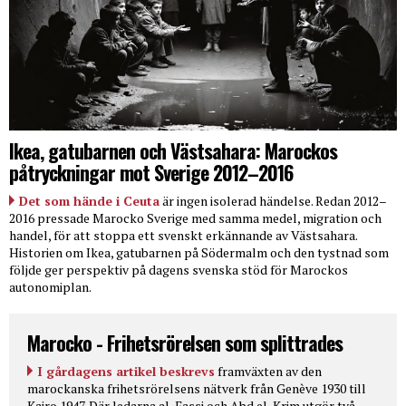
Ikea, gatubarnen och Västsahara: Marockos
påtryckningar mot Sverige 2012–2016
Det som hände i Ceuta
är ingen isolerad händelse. Redan 2012–
2016 pressade Marocko Sverige med samma medel, migration och
handel, för att stoppa ett svenskt erkännande av Västsahara.
Historien om Ikea, gatubarnen på Södermalm och den tystnad som
följde ger perspektiv på dagens svenska stöd för Marockos
autonomiplan.
Marocko - Frihetsrörelsen som splittrades
I gårdagens artikel beskrevs
framväxten av den
marockanska frihetsrörelsens nätverk från Genève 1930 till
Kairo 1947. Där ledarna al-Fassi och Abd el-Krim utgör två