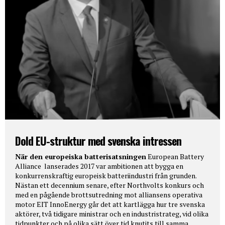
Dold EU-struktur med svenska intressen
När den europeiska batterisatsningen
European Battery
Alliance lanserades 2017 var ambitionen att bygga en
konkurrenskraftig europeisk batteriindustri från grunden.
Nästan ett decennium senare, efter Northvolts konkurs och
med en pågående brottsutredning mot alliansens operativa
motor EIT InnoEnergy går det att kartlägga hur tre svenska
aktörer, två tidigare ministrar och en industristrateg, vid olika
tidpunkter och på olika sätt över tid knutits till samma