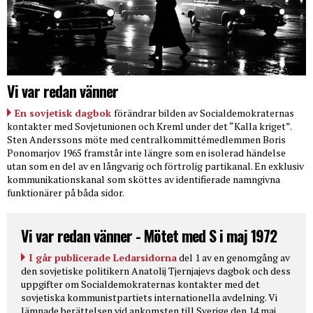
Vi var redan vänner
En sovjetisk dagbok
förändrar bilden av Socialdemokraternas
kontakter med Sovjetunionen och Kreml under det “Kalla kriget”.
Sten Anderssons möte med centralkommittémedlemmen Boris
Ponomarjov 1965 framstår inte längre som en isolerad händelse
utan som en del av en långvarig och förtrolig partikanal. En exklusiv
kommunikationskanal som sköttes av identifierade namngivna
funktionärer på båda sidor.
Vi var redan vänner - Mötet med S i maj 1972
I går publicerade Ledarsidorna
del 1 av en genomgång av
den sovjetiske politikern Anatolij Tjernjajevs dagbok och dess
uppgifter om Socialdemokraternas kontakter med det
sovjetiska kommunistpartiets internationella avdelning. Vi
lämnade berättelsen vid ankomsten till Sverige den 14 maj