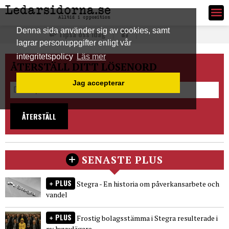
Ledarsidorna.se
Denna sida använder sig av cookies, samt
Tipsa oss idag
lagrar personuppgifter enligt vår
integritetspolicy
Läs mer
ÅTERSTÄLL DITT LÖSENORD
Jag accepterar
ÅTERSTÄLL
SENASTE PLUS
PLUS
Stegra - En historia om påverkansarbete och
vandel
PLUS
Frostig bolagsstämma i Stegra resulterade i
ny huvudägare