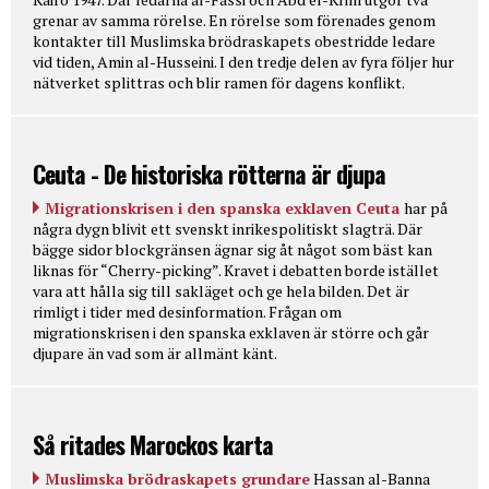
grenar av samma rörelse. En rörelse som förenades genom
kontakter till Muslimska brödraskapets obestridde ledare
vid tiden, Amin al-Husseini. I den tredje delen av fyra följer hur
nätverket splittras och blir ramen för dagens konflikt.
Ceuta - De historiska rötterna är djupa
Migrationskrisen i den spanska exklaven Ceuta
har på
några dygn blivit ett svenskt inrikespolitiskt slagträ. Där
bägge sidor blockgränsen ägnar sig åt något som bäst kan
liknas för “Cherry-picking”. Kravet i debatten borde istället
vara att hålla sig till sakläget och ge hela bilden. Det är
rimligt i tider med desinformation. Frågan om
migrationskrisen i den spanska exklaven är större och går
djupare än vad som är allmänt känt.
Så ritades Marockos karta
Muslimska brödraskapets grundare
Hassan al-Banna