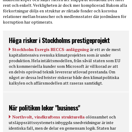
rent och enkelt. Verkligheten är dock mer komplicerad. Bakom alla
förkortningar döljs en struktur av riktade fonder och korsvisa
relationer mellan branscher och medlemsstater där jordmånen för
korruption har optimerats.
Höga risker i Stockholms prestigeprojekt
Stockholm Exergis BECCS-anläggning
är ett av de mest
kapitalintensiva svenska klimatprojekten som är under
produktion. Hela intäktsmodellen, från såväl staten som EU
och kommersiella kunder som Microsoft är villkorad av att
en delvis oprövad teknik levererar utlovad prestanda. Om
något av dessa led brister riskerar både den klimatpolitiska
kalkylen och affärsmodellen att raseras samtidigt.
När politiken leker "business"
Northvolt, vindkraftens strukturella
olönsamhet och
utsläppsrättssystemets inbyggda snedvridningar är inte
identiska fall, men de delar en gemensam logik. Staten har