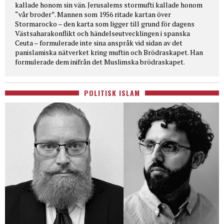
kallade honom sin vän. Jerusalems stormufti kallade honom
“vår broder”. Mannen som 1956 ritade kartan över
Stormarocko – den karta som ligger till grund för dagens
Västsaharakonflikt och händelseutvecklingen i spanska
Ceuta – formulerade inte sina anspråk vid sidan av det
panislamiska nätverket kring muftin och Brödraskapet. Han
formulerade dem inifrån det Muslimska brödraskapet.
POLITISK ISLAM