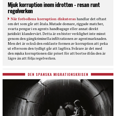
Mjuk korruption inom idrotten - resan runt
regelverken
När fotbollens korruption diskuteras
handlar det oftast
om det som går att åtala. Mutade domare, riggade matcher,
svarta pengar i en agents handbagage eller annat direkt
juridiskt klandervärt. Detta är en bister verklighet inte minst
genom den gängkriminella infiltrationen av agentmarknaden.
Men det är också den enklaste formen av korruption att peka
ut eftersom den tydligt går att lagföra. Svårare är det med
den mjuka korruptionen där priset för att bortse ifrån den är
lägre än att följa regelverken.
DEN SPANSKA MIGRATIONSKRISEN