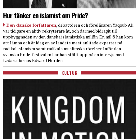
Hur tänker en islamist om Pride?
Den danske författaren
, debattören och föreläsaren Yaqoub Ali
var tidigare en aktiv rekryterare åt, och därmed bidragit till
uppbyggnaden av den danska islamistiska miljön. En miljö han kom
att lämna och är idag en av landets mest anlitade experter på
radikal islamism samt radikala muslimska rörelser. Inför den
svenska Pride-festivalen har han ställt upp på en intervju med
Ledarsidornas Edward Nordén.
KULTUR