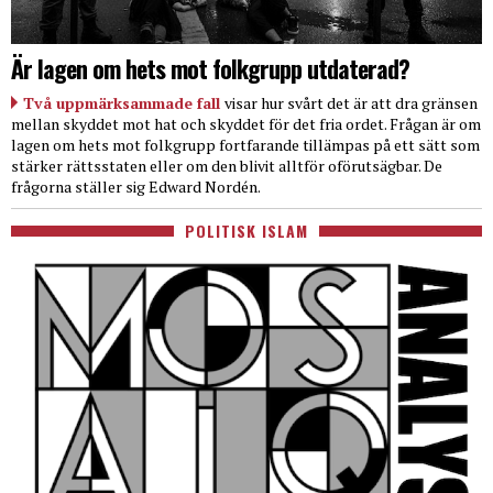
Är lagen om hets mot folkgrupp utdaterad?
Två uppmärksammade fall
visar hur svårt det är att dra gränsen
mellan skyddet mot hat och skyddet för det fria ordet. Frågan är om
lagen om hets mot folkgrupp fortfarande tillämpas på ett sätt som
stärker rättsstaten eller om den blivit alltför oförutsägbar. De
frågorna ställer sig Edward Nordén.
POLITISK ISLAM