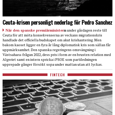
Ceuta-krisen personligt nederlag för Pedro Sanchez
När den spanske premiärminister
n
under gårdagen reste till
Ceuta för att möta konsekvenserna av veckans migrationskris
handlade det officiella budskapet om akut krishantering. Men
bakom kaoset ligger en fyra år lång diplomatisk kris som sällan får
uppmärksamhet. Den spanska regeringens omsvängning i
Västsahara-frågan 2022, dess pris i form av en brusten relation med
Algeriet samt en intern spricka i PSOE som partiledningen
upprepade gånger försökt sopa under mattan utan att lyckas.
FINTECH