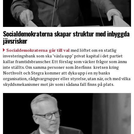
Socialdemokraterna skapar struktur med inbyggda
jävsrisker
Socialdemokraterna går till val
med löftet om en statlig
investeringsbank som ska "växla upp" privat kapital i det partiet
kallar framtidsbranscher. Ett förslag som väcker frågor som ännu
inte ställts. Om samma personer som återfinns
kretsen kring
Northvolt och Stegra kommer att dyka upp i en ny banks
organisation, rådgivargrupper eller styrelse, utan när, och med vilka
skyddsmekanismer mot jäv som i sådana fall finns på plats.