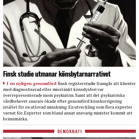
Finsk studie utmanar könsbytarnarrativet
I en nyligen genomförd
finsk registerstudie framgår att klienter
med diagnostiserad eller misstänkt könsdysfori var
överrepresenterade inom psykiatrin. Samt att det psykiatriska
vårdbehovet snarare ökade efter genomförd könskorrigering
istället för en utlovad minskning. En utveckling som flera experter
varnat för. Experter som bland annat ansvarig minister kommit att
brännmärka.
DEMOKRATI