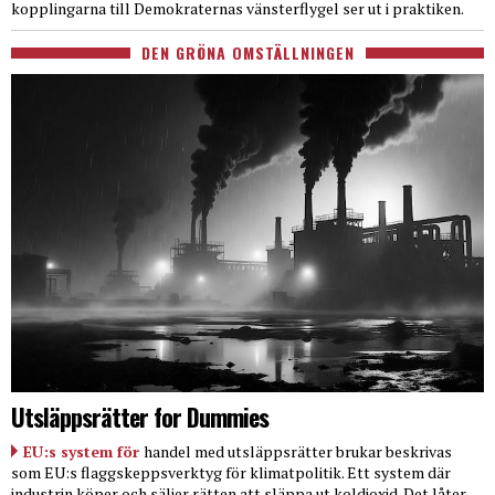
kopplingarna till Demokraternas vänsterflygel ser ut i praktiken.
DEN GRÖNA OMSTÄLLNINGEN
Utsläppsrätter for Dummies
EU:s system för
handel med utsläppsrätter brukar beskrivas
som EU:s flaggskeppsverktyg för klimatpolitik. Ett system där
industrin köper och säljer rätten att släppa ut koldioxid. Det låter