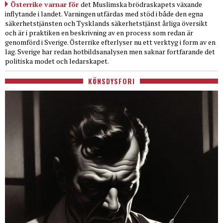
Österrike varnar för
det Muslimska brödraskapets växande
inflytande i landet. Varningen utfärdas med stöd i både den egna
säkerhetstjänsten och Tysklands säkerhetstjänst årliga översikt
och är i praktiken en beskrivning av en process som redan är
genomförd i Sverige. Österrike efterlyser nu ett verktyg i form av en
lag. Sverige har redan hotbildsanalysen men saknar fortfarande det
politiska modet och ledarskapet.
KÖNSDYSFORI