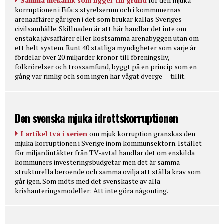
Samma mekanik som ligger till grund
för den mjuka
korruptionen i Fifa:s styrelserum och i kommunernas
arenaaffärer går igen i det som brukar kallas Sveriges
civilsamhälle. Skillnaden är att här handlar det inte om
enstaka jävsaffärer eller kostsamma arenabyggen utan om
ett helt system. Runt 40 statliga myndigheter som varje år
fördelar över 20 miljarder kronor till föreningsliv,
folkrörelser och trossamfund, byggt på en princip som en
gång var rimlig och som ingen har vågat överge — tillit.
Den svenska mjuka idrottskorruptionen
I artikel två i serien
om mjuk korruption granskas den
mjuka korruptionen i Sverige inom kommunsektorn. Istället
för miljardintäkter från TV-avtal handlar det om enskilda
kommuners investeringsbudgetar men det är samma
strukturella beroende och samma ovilja att ställa krav som
går igen. Som möts med det svenskaste av alla
krishanteringsmodeller: Att inte göra någonting.