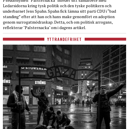
Pseudonymen “Palsternacka” inleder sitt samarbete med
Ledarsidorna kring tysk politik och den tyske politikern och
underbarnet Jens Spahn. Spahn fick lämna sitt parti CDU i “bad
standing” efter att han och hans make genomfört en adoption
genom surrogatmödraskap. Detta, och om politisk arrogans,
reflekterar "Palsternacka" om i dagens artikel.
YTTRANDEFRIHET