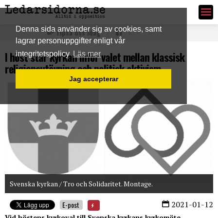
Ledarsidorna.se
Denna sida använder sig av cookies, samt
Tipsa oss idag
lagrar personuppgifter enligt vår
I höst står kyrkan inför valet mellan klassisk
integritetspolicy
Läs mer
religionsutövning och politisk aktivism
Jag accepterar
Svenska kyrkan / Tro och Solidaritet. Montage.
2021-01-12
E-post
Vid höstens kyrkoval till Svenska kyrkans kyrkomöte,