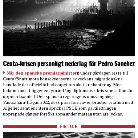
Ceuta-krisen personligt nederlag för Pedro Sanchez
När den spanske premiärminister
n
under gårdagen reste till
Ceuta för att möta konsekvenserna av veckans migrationskris
handlade det officiella budskapet om akut krishantering. Men
bakom kaoset ligger en fyra år lång diplomatisk kris som sällan får
uppmärksamhet. Den spanska regeringens omsvängning i
Västsahara-frågan 2022, dess pris i form av en brusten relation med
Algeriet samt en intern spricka i PSOE som partiledningen
upprepade gånger försökt sopa under mattan utan att lyckas.
FINTECH