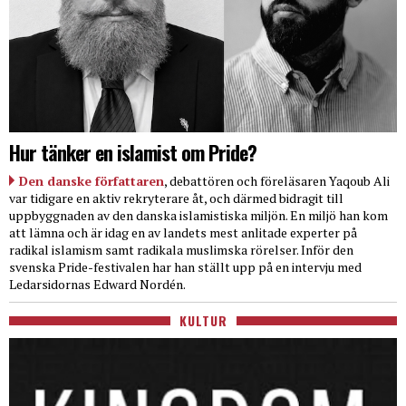
Hur tänker en islamist om Pride?
Den danske författaren
, debattören och föreläsaren Yaqoub Ali
var tidigare en aktiv rekryterare åt, och därmed bidragit till
uppbyggnaden av den danska islamistiska miljön. En miljö han kom
att lämna och är idag en av landets mest anlitade experter på
radikal islamism samt radikala muslimska rörelser. Inför den
svenska Pride-festivalen har han ställt upp på en intervju med
Ledarsidornas Edward Nordén.
KULTUR