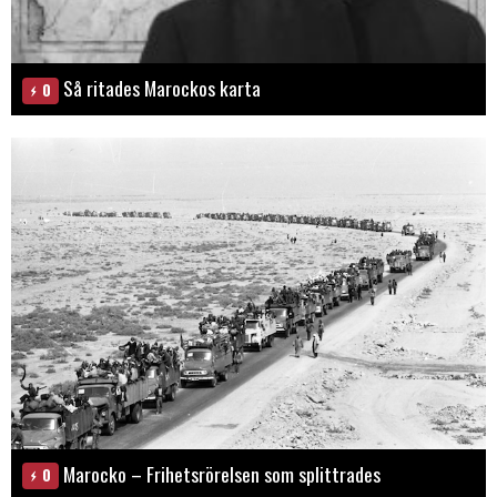
Så ritades Marockos karta
0
Marocko – Frihetsrörelsen som splittrades
0