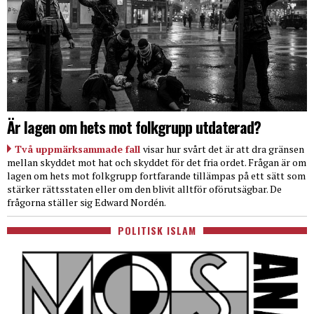
Är lagen om hets mot folkgrupp utdaterad?
Två uppmärksammade fall
visar hur svårt det är att dra gränsen
mellan skyddet mot hat och skyddet för det fria ordet. Frågan är om
lagen om hets mot folkgrupp fortfarande tillämpas på ett sätt som
stärker rättsstaten eller om den blivit alltför oförutsägbar. De
frågorna ställer sig Edward Nordén.
POLITISK ISLAM