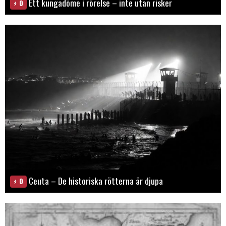
Ett kungadöme i rörelse – inte utan risker
0
Ceuta – De historiska rötterna är djupa
0