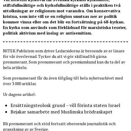
stiftsfullmäktige och kyrkofullmäktige ställs i praktiken två
uttolkningar av religionen mot varandra. Om konservativa
kristna, som inte vill se en religion smutsas ner av politik
kommer vinna eller om det blir en fortsättning på 68-kyrkan.
En kyrka som används som förklädnad för marxistiska teorier,
politisk aktivism med inslag av antisemitism.
NITEK Publicism som driver Ledarsidorna är beroende av er läsare
för vår överlevnad. Tycker du att vi gör skillnad bli gärna
prenumerant. Som prenumerant och premiumkund kan du ta del av
hela artikeln.
Som prenumerant får du även tillgång till hela nyhetsarkivet med
över 3 000 artiklar.
Ur dagens artikel:
Ersättningsteolosk grund – vill förinta staten Israel
Bejakar samarbete med Muslimska brödraskapet
Bli prenumerant och stöd fortsatt oberoende journalistik och
granskning av av Sverige.