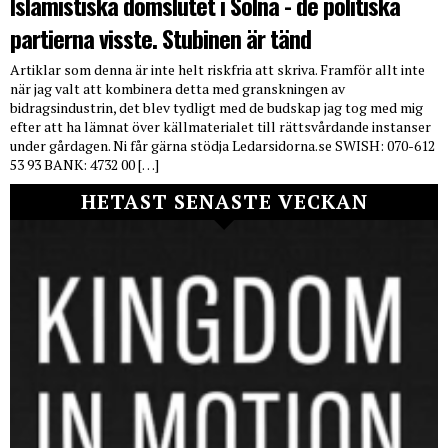
Islamistiska domslutet i Solna - de politiska
partierna visste. Stubinen är tänd
Artiklar som denna är inte helt riskfria att skriva. Framför allt inte
när jag valt att kombinera detta med granskningen av
bidragsindustrin, det blev tydligt med de budskap jag tog med mig
efter att ha lämnat över källmaterialet till rättsvårdande instanser
under gårdagen. Ni får gärna stödja Ledarsidorna.se SWISH: 070-612
53 93 BANK: 4732 00 […]
HETAST SENASTE VECKAN