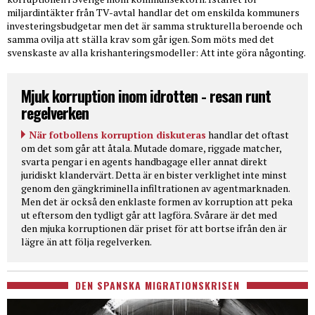
miljardintäkter från TV-avtal handlar det om enskilda kommuners
investeringsbudgetar men det är samma strukturella beroende och
samma ovilja att ställa krav som går igen. Som möts med det
svenskaste av alla krishanteringsmodeller: Att inte göra någonting.
Mjuk korruption inom idrotten - resan runt
regelverken
När fotbollens korruption diskuteras
handlar det oftast
om det som går att åtala. Mutade domare, riggade matcher,
svarta pengar i en agents handbagage eller annat direkt
juridiskt klandervärt. Detta är en bister verklighet inte minst
genom den gängkriminella infiltrationen av agentmarknaden.
Men det är också den enklaste formen av korruption att peka
ut eftersom den tydligt går att lagföra. Svårare är det med
den mjuka korruptionen där priset för att bortse ifrån den är
lägre än att följa regelverken.
DEN SPANSKA MIGRATIONSKRISEN