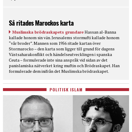
Så ritades Marockos karta
Muslimska brödraskapets grundare
Hassan al-Banna
kallade honom sin vän. Jerusalems stormufti kallade honom
“vår broder”. Mannen som 1956 ritade kartan över
Stormarocko – den karta som ligger till grund för dagens
Västsaharakonflikt och händelseutvecklingen i spanska
Ceuta – formulerade inte sina anspråk vid sidan av det
panislamiska nätverket kring muftin och Brödraskapet. Han
formulerade dem inifrån det Muslimska brödraskapet.
POLITISK ISLAM