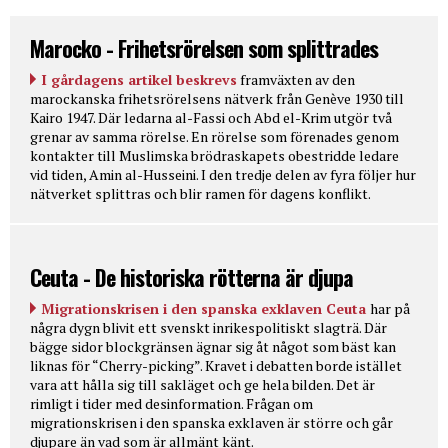
Marocko - Frihetsrörelsen som splittrades
I gårdagens artikel beskrevs
framväxten av den
marockanska frihetsrörelsens nätverk från Genève 1930 till
Kairo 1947. Där ledarna al-Fassi och Abd el-Krim utgör två
grenar av samma rörelse. En rörelse som förenades genom
kontakter till Muslimska brödraskapets obestridde ledare
vid tiden, Amin al-Husseini. I den tredje delen av fyra följer hur
nätverket splittras och blir ramen för dagens konflikt.
Ceuta - De historiska rötterna är djupa
Migrationskrisen i den spanska exklaven Ceuta
har på
några dygn blivit ett svenskt inrikespolitiskt slagträ. Där
bägge sidor blockgränsen ägnar sig åt något som bäst kan
liknas för “Cherry-picking”. Kravet i debatten borde istället
vara att hålla sig till sakläget och ge hela bilden. Det är
rimligt i tider med desinformation. Frågan om
migrationskrisen i den spanska exklaven är större och går
djupare än vad som är allmänt känt.