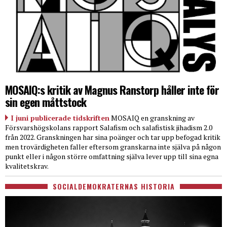
MOSAIQ:s kritik av Magnus Ranstorp håller inte för
sin egen måttstock
I juni publicerade tidskriften
MOSAIQ en granskning av
Försvarshögskolans rapport Salafism och salafistisk jihadism 2.0
från 2022. Granskningen har sina poänger och tar upp befogad kritik
men trovärdigheten faller eftersom granskarna inte själva på någon
punkt eller i någon större omfattning själva lever upp till sina egna
kvalitetskrav.
SOCIALDEMOKRATERNAS HISTORIA