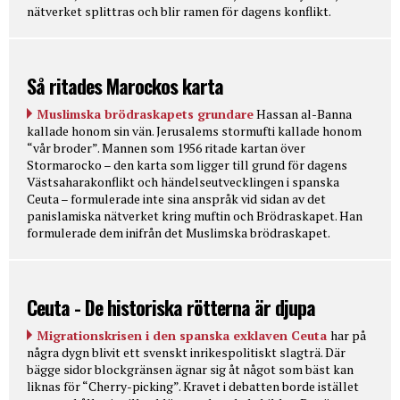
nätverket splittras och blir ramen för dagens konflikt.
Så ritades Marockos karta
Muslimska brödraskapets grundare
Hassan al-Banna
kallade honom sin vän. Jerusalems stormufti kallade honom
“vår broder”. Mannen som 1956 ritade kartan över
Stormarocko – den karta som ligger till grund för dagens
Västsaharakonflikt och händelseutvecklingen i spanska
Ceuta – formulerade inte sina anspråk vid sidan av det
panislamiska nätverket kring muftin och Brödraskapet. Han
formulerade dem inifrån det Muslimska brödraskapet.
Ceuta - De historiska rötterna är djupa
Migrationskrisen i den spanska exklaven Ceuta
har på
några dygn blivit ett svenskt inrikespolitiskt slagträ. Där
bägge sidor blockgränsen ägnar sig åt något som bäst kan
liknas för “Cherry-picking”. Kravet i debatten borde istället