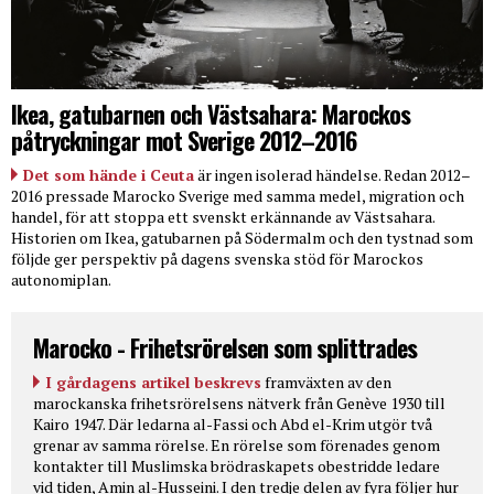
Ikea, gatubarnen och Västsahara: Marockos
påtryckningar mot Sverige 2012–2016
Det som hände i Ceuta
är ingen isolerad händelse. Redan 2012–
2016 pressade Marocko Sverige med samma medel, migration och
handel, för att stoppa ett svenskt erkännande av Västsahara.
Historien om Ikea, gatubarnen på Södermalm och den tystnad som
följde ger perspektiv på dagens svenska stöd för Marockos
autonomiplan.
Marocko - Frihetsrörelsen som splittrades
I gårdagens artikel beskrevs
framväxten av den
marockanska frihetsrörelsens nätverk från Genève 1930 till
Kairo 1947. Där ledarna al-Fassi och Abd el-Krim utgör två
grenar av samma rörelse. En rörelse som förenades genom
kontakter till Muslimska brödraskapets obestridde ledare
vid tiden, Amin al-Husseini. I den tredje delen av fyra följer hur