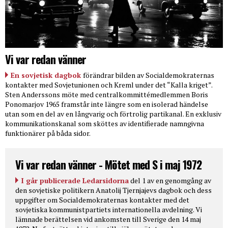
Vi var redan vänner
En sovjetisk dagbok
förändrar bilden av Socialdemokraternas
kontakter med Sovjetunionen och Kreml under det “Kalla kriget”.
Sten Anderssons möte med centralkommittémedlemmen Boris
Ponomarjov 1965 framstår inte längre som en isolerad händelse
utan som en del av en långvarig och förtrolig partikanal. En exklusiv
kommunikationskanal som sköttes av identifierade namngivna
funktionärer på båda sidor.
Vi var redan vänner - Mötet med S i maj 1972
I går publicerade Ledarsidorna
del 1 av en genomgång av
den sovjetiske politikern Anatolij Tjernjajevs dagbok och dess
uppgifter om Socialdemokraternas kontakter med det
sovjetiska kommunistpartiets internationella avdelning. Vi
lämnade berättelsen vid ankomsten till Sverige den 14 maj