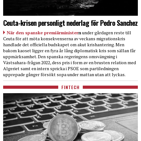
Ceuta-krisen personligt nederlag för Pedro Sanchez
När den spanske premiärminister
n
under gårdagen reste till
Ceuta för att möta konsekvenserna av veckans migrationskris
handlade det officiella budskapet om akut krishantering. Men
bakom kaoset ligger en fyra år lång diplomatisk kris som sällan får
uppmärksamhet. Den spanska regeringens omsvängning i
Västsahara-frågan 2022, dess pris i form av en brusten relation med
Algeriet samt en intern spricka i PSOE som partiledningen
upprepade gånger försökt sopa under mattan utan att lyckas.
FINTECH