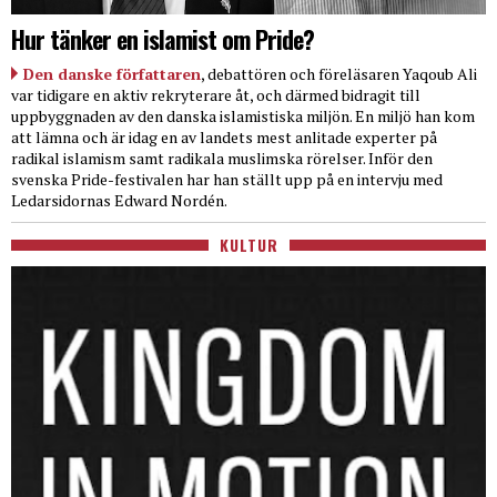
Hur tänker en islamist om Pride?
Den danske författaren
, debattören och föreläsaren Yaqoub Ali
var tidigare en aktiv rekryterare åt, och därmed bidragit till
uppbyggnaden av den danska islamistiska miljön. En miljö han kom
att lämna och är idag en av landets mest anlitade experter på
radikal islamism samt radikala muslimska rörelser. Inför den
svenska Pride-festivalen har han ställt upp på en intervju med
Ledarsidornas Edward Nordén.
KULTUR