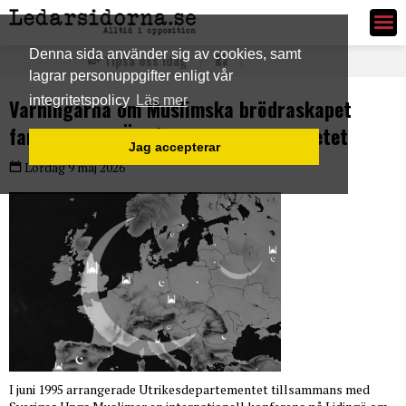
Ledarsidorna.se
Denna sida använder sig av cookies, samt
Tipsa oss idag
lagrar personuppgifter enligt vår
integritetspolicy
Läs mer
Varningarna om Muslimska brödraskapet
fanns 1995 – Ändå fortsatte samarbetet
Jag accepterar
Lördag 9 maj 2026
I juni 1995 arrangerade Utrikesdepartementet tillsammans med