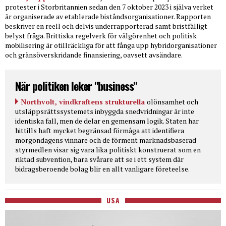
protester i Storbritannien sedan den 7 oktober 2023 i själva verket
är organiserade av etablerade biståndsorganisationer. Rapporten
beskriver en reell och delvis underrapporterad samt bristfälligt
belyst fråga. Brittiska regelverk för välgörenhet och politisk
mobilisering är otillräckliga för att fånga upp hybridorganisationer
och gränsöverskridande finansiering, oavsett avsändare.
När politiken leker "business"
Northvolt, vindkraftens strukturella
olönsamhet och
utsläppsrättssystemets inbyggda snedvridningar är inte
identiska fall, men de delar en gemensam logik. Staten har
hittills haft mycket begränsad förmåga att identifiera
morgondagens vinnare och de förment marknadsbaserad
styrmedlen visar sig vara lika politiskt konstruerat som en
riktad subvention, bara svårare att se i ett system där
bidragsberoende bolag blir en allt vanligare företeelse.
USA