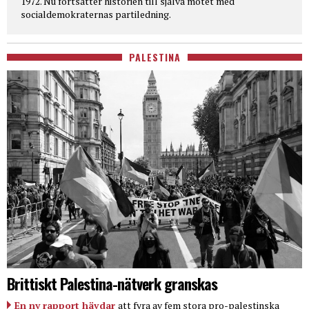
1972. Nu fortsätter historien till själva mötet med
socialdemokraternas partiledning.
PALESTINA
Brittiskt Palestina-nätverk granskas
En ny rapport hävdar
att fyra av fem stora pro-palestinska