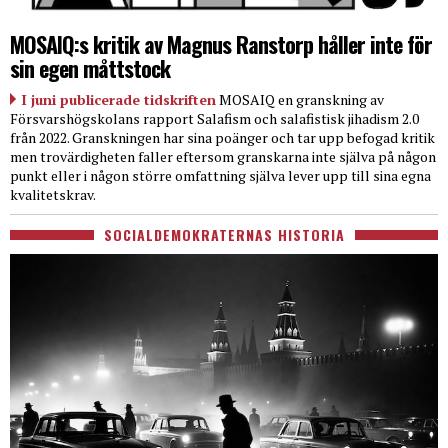
MOSAIQ:s kritik av Magnus Ranstorp håller inte för
sin egen måttstock
I juni publicerade tidskriften
MOSAIQ en granskning av
Försvarshögskolans rapport Salafism och salafistisk jihadism 2.0
från 2022. Granskningen har sina poänger och tar upp befogad kritik
men trovärdigheten faller eftersom granskarna inte själva på någon
punkt eller i någon större omfattning själva lever upp till sina egna
kvalitetskrav.
SOCIALDEMOKRATERNAS HISTORIA