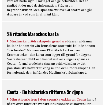
vara att hålla sig till sakläget och ge hela bilden. Det är
rimligt i tider med desinformation. Frågan om
migrationskrisen i den spanska exklaven är större och går
djupare än vad som är allmänt känt.
Så ritades Marockos karta
Muslimska brödraskapets grundare
Hassan al-Banna
kallade honom sin vän. Jerusalems stormufti kallade honom
“vår broder”. Mannen som 1956 ritade kartan över
Stormarocko – den karta som ligger till grund för dagens
Västsaharakonflikt och händelseutvecklingen i spanska
Ceuta – formulerade inte sina anspråk vid sidan av det
panislamiska nätverket kring muftin och Brödraskapet. Han
formulerade dem inifrån det Muslimska brödraskapet.
Ceuta - De historiska rötterna är djupa
Migrationskrisen i den spanska exklaven Ceuta
har på
några dygn blivit ett svenskt inrikespolitiskt slagträ. Där