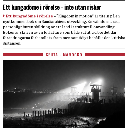
Ett kungadöme i rörelse - inte utan risker
Ett kungadöme i rörelse
– “Kingdom in motion” är titeln på en
nyutkommen bok om Saudiarabiens utveckling. En välinformerad,
personligt buren skildring av ett land i strukturell omvandling.
Boken är skriven av en författare som både suttit vid bordet där
förändringarna förhandlats fram men samtidigt behållit den kritiska
distansen.
CEUTA - MAROCKO