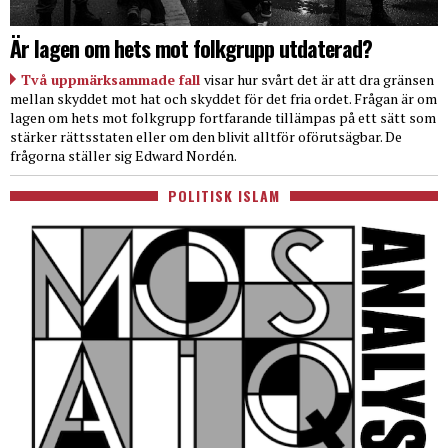
Är lagen om hets mot folkgrupp utdaterad?
Två uppmärksammade fall
visar hur svårt det är att dra gränsen
mellan skyddet mot hat och skyddet för det fria ordet. Frågan är om
lagen om hets mot folkgrupp fortfarande tillämpas på ett sätt som
stärker rättsstaten eller om den blivit alltför oförutsägbar. De
frågorna ställer sig Edward Nordén.
POLITISK ISLAM