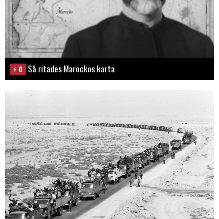
Så ritades Marockos karta
0