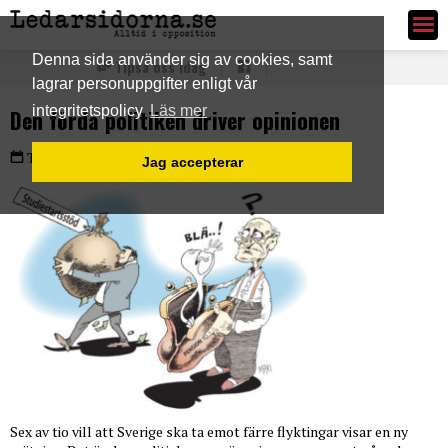
Ledarsidorna.se
Denna sida använder sig av cookies, samt
Tipsa oss idag
lagrar personuppgifter enligt vår
integritetspolicy
Läs mer
Den förda politiken driver opinionen
PLUS
Torsdag 26 apr 2018
Jag accepterar
Sex av tio vill att Sverige ska ta emot färre flyktingar visar en ny