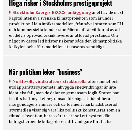
Höga risker i Stockholms prestigeprojekt
Stockholm Exergis BECCS-anläggning
är ett av de mest
kapitalintensiva svenska klimatprojekten som är under
produktion. Hela intäktsmodellen, från såväl staten som EU
och kommersiella kunder som Microsoft är villkorad av att
en delvis oprövad teknik levererar utlovad prestanda. Om
något av dessa led brister riskerar både den klimatpolitiska
kalkylen och affärsmodellen att raseras samtidigt.
När politiken leker "business"
Northvolt, vindkraftens strukturella
olönsamhet och
utsläppsrättssystemets inbyggda snedvridningar är inte
identiska fall, men de delar en gemensam logik. Staten har
hittills haft mycket begränsad förmåga att identifiera
morgondagens vinnare och de förment marknadsbaserad
styrmedlen visar sig vara lika politiskt konstruerat som en
riktad subvention, bara svårare att se i ett system där
bidragsberoende bolag blir en allt vanligare företeelse.