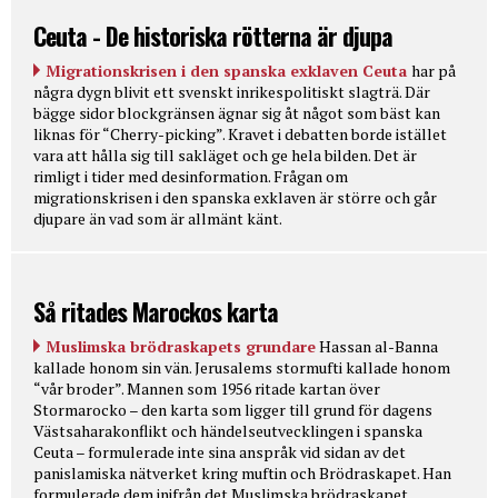
Ceuta - De historiska rötterna är djupa
Migrationskrisen i den spanska exklaven Ceuta
har på
några dygn blivit ett svenskt inrikespolitiskt slagträ. Där
bägge sidor blockgränsen ägnar sig åt något som bäst kan
liknas för “Cherry-picking”. Kravet i debatten borde istället
vara att hålla sig till sakläget och ge hela bilden. Det är
rimligt i tider med desinformation. Frågan om
migrationskrisen i den spanska exklaven är större och går
djupare än vad som är allmänt känt.
Så ritades Marockos karta
Muslimska brödraskapets grundare
Hassan al-Banna
kallade honom sin vän. Jerusalems stormufti kallade honom
“vår broder”. Mannen som 1956 ritade kartan över
Stormarocko – den karta som ligger till grund för dagens
Västsaharakonflikt och händelseutvecklingen i spanska
Ceuta – formulerade inte sina anspråk vid sidan av det
panislamiska nätverket kring muftin och Brödraskapet. Han
formulerade dem inifrån det Muslimska brödraskapet.