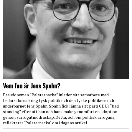
Vem fan är Jens Spahn?
Pseudonymen “Palsternacka” inleder sitt samarbete med
Ledarsidorna kring tysk politik och den tyske politikern och
underbarnet Jens Spahn. Spahn fick lämna sitt parti CDU i “bad
standing” efter att han och hans make genomfört en adoption
genom surrogatmödraskap. Detta, och om politisk arrogans,
reflekterar "Palsternacka" om i dagens artikel.