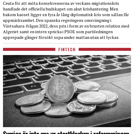
Ceuta för att möta konsekvenserna av veckans migrationskris
handlade det officiella budskapet om akut krishantering. Men
bakom kaoset ligger en fyra år lång diplomatisk kris som sällan får
uppmärksamhet. Den spanska regeringens omsvängning i
Västsahara-frågan 2022, dess pris i form av en brusten relation med
Algeriet samt en intern spricka i PSOE som partiledningen
upprepade gånger försökt sopa under mattan utan att lyckas.
FINTECH
Sverige är inte ens ur startblocken i reformeringen