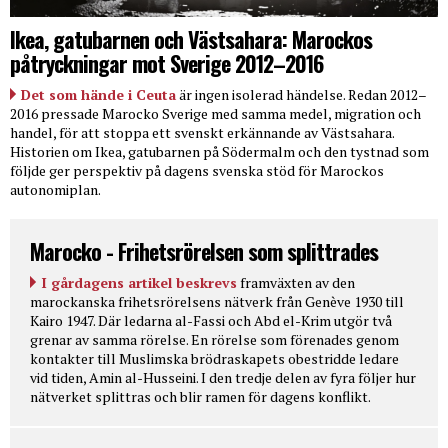
Ikea, gatubarnen och Västsahara: Marockos
påtryckningar mot Sverige 2012–2016
Det som hände i Ceuta
är ingen isolerad händelse. Redan 2012–
2016 pressade Marocko Sverige med samma medel, migration och
handel, för att stoppa ett svenskt erkännande av Västsahara.
Historien om Ikea, gatubarnen på Södermalm och den tystnad som
följde ger perspektiv på dagens svenska stöd för Marockos
autonomiplan.
Marocko - Frihetsrörelsen som splittrades
I gårdagens artikel beskrevs
framväxten av den
marockanska frihetsrörelsens nätverk från Genève 1930 till
Kairo 1947. Där ledarna al-Fassi och Abd el-Krim utgör två
grenar av samma rörelse. En rörelse som förenades genom
kontakter till Muslimska brödraskapets obestridde ledare
vid tiden, Amin al-Husseini. I den tredje delen av fyra följer hur
nätverket splittras och blir ramen för dagens konflikt.