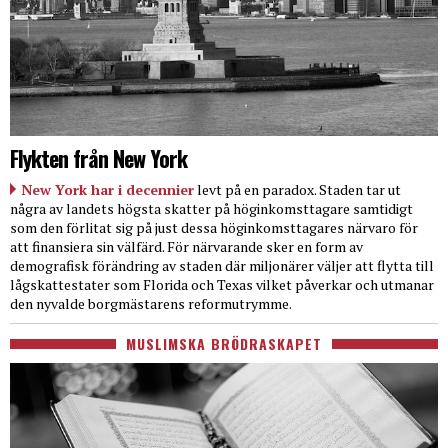
Flykten från New York
New York har i decennier
levt på en paradox. Staden tar ut
några av landets högsta skatter på höginkomsttagare samtidigt
som den förlitat sig på just dessa höginkomsttagares närvaro för
att finansiera sin välfärd. För närvarande sker en form av
demografisk förändring av staden där miljonärer väljer att flytta till
lågskattestater som Florida och Texas vilket påverkar och utmanar
den nyvalde borgmästarens reformutrymme.
MUSLIMSKA BRÖDRASKAPET