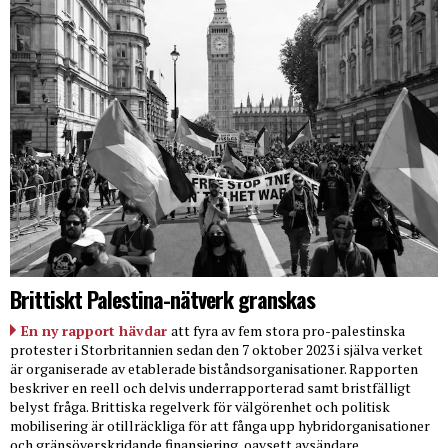
Brittiskt Palestina-nätverk granskas
En ny rapport hävdar
att fyra av fem stora pro-palestinska
protester i Storbritannien sedan den 7 oktober 2023 i själva verket
är organiserade av etablerade biståndsorganisationer. Rapporten
beskriver en reell och delvis underrapporterad samt bristfälligt
belyst fråga. Brittiska regelverk för välgörenhet och politisk
mobilisering är otillräckliga för att fånga upp hybridorganisationer
och gränsöverskridande finansiering, oavsett avsändare.