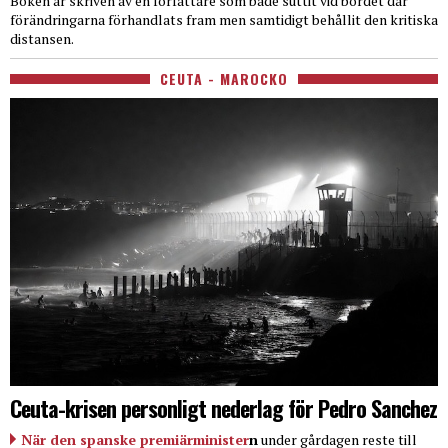
Boken är skriven av en författare som både suttit vid bordet där
förändringarna förhandlats fram men samtidigt behållit den kritiska
distansen.
CEUTA - MAROCKO
Ceuta-krisen personligt nederlag för Pedro Sanchez
När den spanske premiärminister
n
under gårdagen reste till