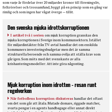
som varje år fördelar över 20 miljarder kronor till föreningsliv,
folkrörelser och trossamfund, byggt på en princip som en gång var
rimlig och som ingen har vågat överge — tillit.
Den svenska mjuka idrottskorruptionen
I artikel två i serien
om mjuk korruption granskas den
mjuka korruptionen i Sverige inom kommunsektorn. Istället
för miljardintäkter från TV-avtal handlar det om enskilda
kommuners investeringsbudgetar men det är samma
strukturella beroende och samma ovilja att ställa krav som
går igen. Som möts med det svenskaste av alla
krishanteringsmodeller: Att inte göra någonting.
Mjuk korruption inom idrotten - resan runt
regelverken
När fotbollens korruption diskuteras
handlar det oftast
om det som går att åtala. Mutade domare, riggade matcher,
svarta pengar i en agents handbagage eller annat direkt