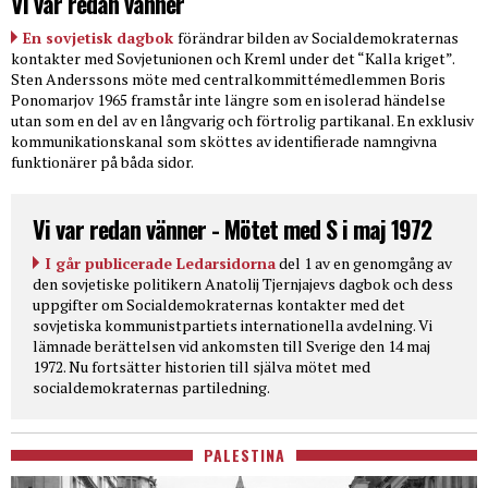
Vi var redan vänner
En sovjetisk dagbok
förändrar bilden av Socialdemokraternas
kontakter med Sovjetunionen och Kreml under det “Kalla kriget”.
Sten Anderssons möte med centralkommittémedlemmen Boris
Ponomarjov 1965 framstår inte längre som en isolerad händelse
utan som en del av en långvarig och förtrolig partikanal. En exklusiv
kommunikationskanal som sköttes av identifierade namngivna
funktionärer på båda sidor.
Vi var redan vänner - Mötet med S i maj 1972
I går publicerade Ledarsidorna
del 1 av en genomgång av
den sovjetiske politikern Anatolij Tjernjajevs dagbok och dess
uppgifter om Socialdemokraternas kontakter med det
sovjetiska kommunistpartiets internationella avdelning. Vi
lämnade berättelsen vid ankomsten till Sverige den 14 maj
1972. Nu fortsätter historien till själva mötet med
socialdemokraternas partiledning.
PALESTINA