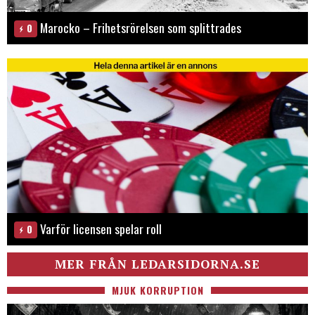
Marocko – Frihetsrörelsen som splittrades
0
Varför licensen spelar roll
0
MER FRÅN LEDARSIDORNA.SE
MJUK KORRUPTION