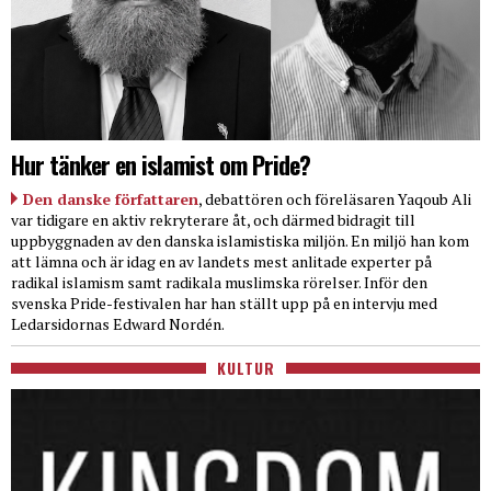
Hur tänker en islamist om Pride?
Den danske författaren
, debattören och föreläsaren Yaqoub Ali
var tidigare en aktiv rekryterare åt, och därmed bidragit till
uppbyggnaden av den danska islamistiska miljön. En miljö han kom
att lämna och är idag en av landets mest anlitade experter på
radikal islamism samt radikala muslimska rörelser. Inför den
svenska Pride-festivalen har han ställt upp på en intervju med
Ledarsidornas Edward Nordén.
KULTUR