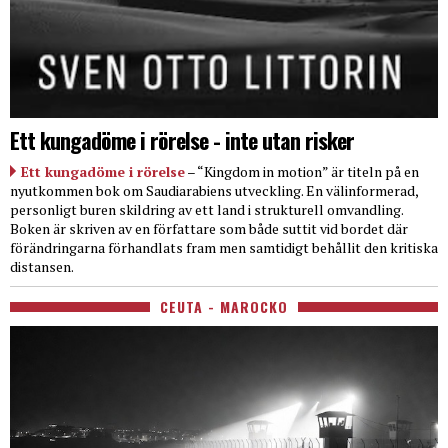
Ett kungadöme i rörelse - inte utan risker
Ett kungadöme i rörelse
– “Kingdom in motion” är titeln på en
nyutkommen bok om Saudiarabiens utveckling. En välinformerad,
personligt buren skildring av ett land i strukturell omvandling.
Boken är skriven av en författare som både suttit vid bordet där
förändringarna förhandlats fram men samtidigt behållit den kritiska
distansen.
CEUTA - MAROCKO