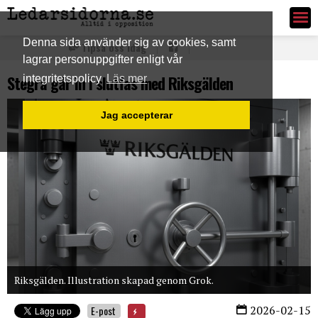
Ledarsidorna.se
Denna sida använder sig av cookies, samt
Tipsa oss idag
lagrar personuppgifter enligt vår
Stegra går in i slutfas med Riksgälden
integritetspolicy
Läs mer
Jag accepterar
Riksgälden. Illustration skapad genom Grok.
2026-02-15
E-post