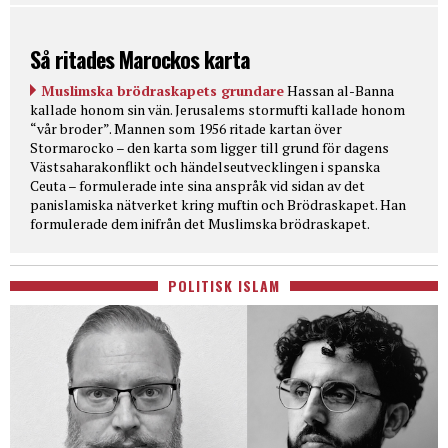
Så ritades Marockos karta
Muslimska brödraskapets grundare
Hassan al-Banna
kallade honom sin vän. Jerusalems stormufti kallade honom
“vår broder”. Mannen som 1956 ritade kartan över
Stormarocko – den karta som ligger till grund för dagens
Västsaharakonflikt och händelseutvecklingen i spanska
Ceuta – formulerade inte sina anspråk vid sidan av det
panislamiska nätverket kring muftin och Brödraskapet. Han
formulerade dem inifrån det Muslimska brödraskapet.
POLITISK ISLAM