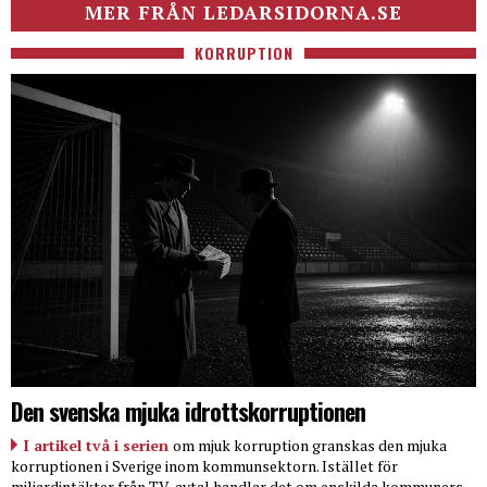
MER FRÅN LEDARSIDORNA.SE
KORRUPTION
Den svenska mjuka idrottskorruptionen
I artikel två i serien
om mjuk korruption granskas den mjuka
korruptionen i Sverige inom kommunsektorn. Istället för
miljardintäkter från TV-avtal handlar det om enskilda kommuners