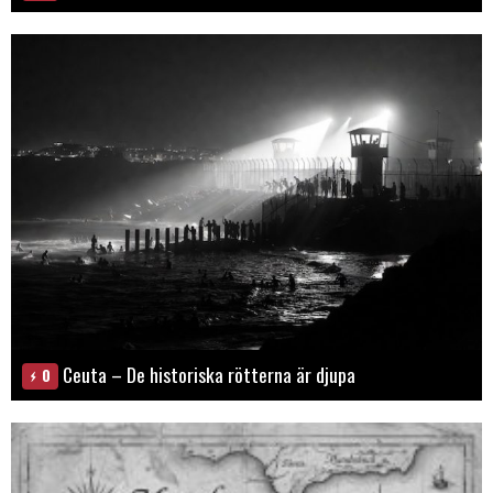
Ceuta – De historiska rötterna är djupa
0