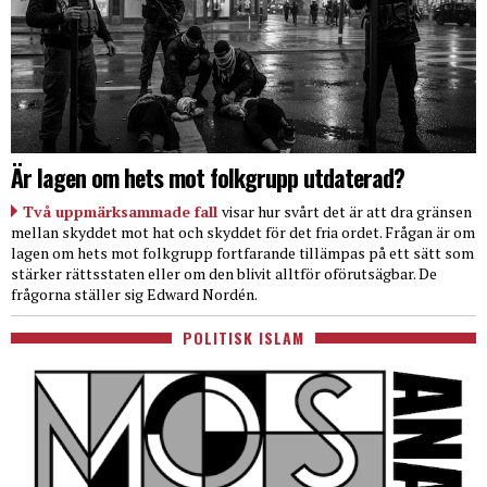
Är lagen om hets mot folkgrupp utdaterad?
Två uppmärksammade fall
visar hur svårt det är att dra gränsen
mellan skyddet mot hat och skyddet för det fria ordet. Frågan är om
lagen om hets mot folkgrupp fortfarande tillämpas på ett sätt som
stärker rättsstaten eller om den blivit alltför oförutsägbar. De
frågorna ställer sig Edward Nordén.
POLITISK ISLAM