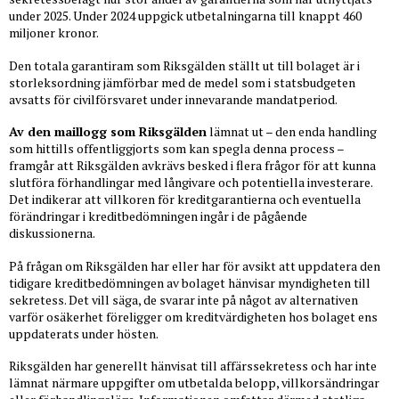
under 2025. Under 2024 uppgick utbetalningarna till knappt 460
miljoner kronor.
Den totala garantiram som Riksgälden ställt ut till bolaget är i
storleksordning jämförbar med de medel som i statsbudgeten
avsatts för civilförsvaret under innevarande mandatperiod.
Av den maillogg som Riksgälden
lämnat ut – den enda handling
som hittills offentliggjorts som kan spegla denna process –
framgår att Riksgälden avkrävs besked i flera frågor för att kunna
slutföra förhandlingar med långivare och potentiella investerare.
Det indikerar att villkoren för kreditgarantierna och eventuella
förändringar i kreditbedömningen ingår i de pågående
diskussionerna.
På frågan om Riksgälden har eller har för avsikt att uppdatera den
tidigare kreditbedömningen av bolaget hänvisar myndigheten till
sekretess. Det vill säga, de svarar inte på något av alternativen
varför osäkerhet föreligger om kreditvärdigheten hos bolaget ens
uppdaterats under hösten.
Riksgälden har generellt hänvisat till affärssekretess och har inte
lämnat närmare uppgifter om utbetalda belopp, villkorsändringar