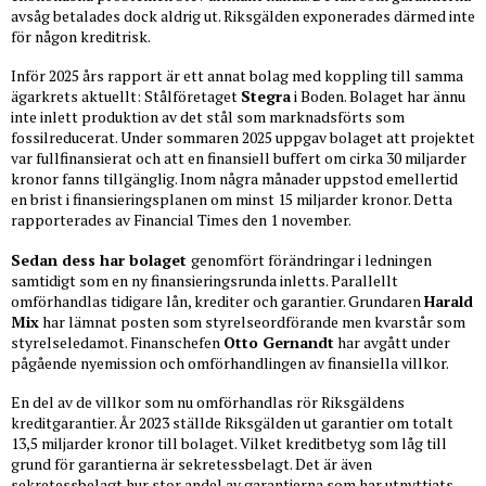
avsåg betalades dock aldrig ut. Riksgälden exponerades därmed inte
för någon kreditrisk.
Inför 2025 års rapport är ett annat bolag med koppling till samma
ägarkrets aktuellt: Stålföretaget
Stegra
i Boden. Bolaget har ännu
inte inlett produktion av det stål som marknadsförts som
fossilreducerat. Under sommaren 2025 uppgav bolaget att projektet
var fullfinansierat och att en finansiell buffert om cirka 30 miljarder
kronor fanns tillgänglig. Inom några månader uppstod emellertid
en brist i finansieringsplanen om minst 15 miljarder kronor. Detta
rapporterades av Financial Times den 1 november.
Sedan dess har bolaget
genomfört förändringar i ledningen
samtidigt som en ny finansieringsrunda inletts. Parallellt
omförhandlas tidigare lån, krediter och garantier. Grundaren
Harald
Mix
har lämnat posten som styrelseordförande men kvarstår som
styrelseledamot. Finanschefen
Otto Gernandt
har avgått under
pågående nyemission och omförhandlingen av finansiella villkor.
En del av de villkor som nu omförhandlas rör Riksgäldens
kreditgarantier. År 2023 ställde Riksgälden ut garantier om totalt
13,5 miljarder kronor till bolaget. Vilket kreditbetyg som låg till
grund för garantierna är sekretessbelagt. Det är även
sekretessbelagt hur stor andel av garantierna som har utnyttjats