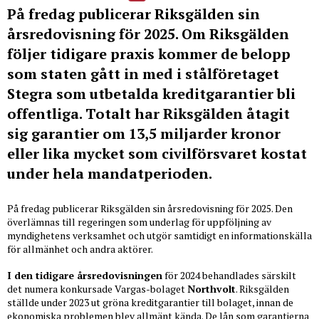
På fredag publicerar Riksgälden sin
årsredovisning för 2025. Om Riksgälden
följer tidigare praxis kommer de belopp
som staten gått in med i stålföretaget
Stegra som utbetalda kreditgarantier bli
offentliga. Totalt har Riksgälden åtagit
sig garantier om 13,5 miljarder kronor
eller lika mycket som civilförsvaret kostat
under hela mandatperioden.
På fredag publicerar Riksgälden sin årsredovisning för 2025. Den
överlämnas till regeringen som underlag för uppföljning av
myndighetens verksamhet och utgör samtidigt en informationskälla
för allmänhet och andra aktörer.
I den tidigare årsredovisningen
för 2024 behandlades särskilt
det numera konkursade Vargas-bolaget
Northvolt
. Riksgälden
ställde under 2023 ut gröna kreditgarantier till bolaget, innan de
ekonomiska problemen blev allmänt kända. De lån som garantierna