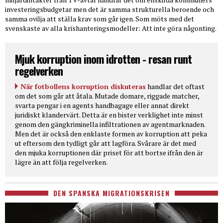
investeringsbudgetar men det är samma strukturella beroende och
samma ovilja att ställa krav som går igen. Som möts med det
svenskaste av alla krishanteringsmodeller: Att inte göra någonting.
Mjuk korruption inom idrotten - resan runt
regelverken
När fotbollens korruption diskuteras
handlar det oftast
om det som går att åtala. Mutade domare, riggade matcher,
svarta pengar i en agents handbagage eller annat direkt
juridiskt klandervärt. Detta är en bister verklighet inte minst
genom den gängkriminella infiltrationen av agentmarknaden.
Men det är också den enklaste formen av korruption att peka
ut eftersom den tydligt går att lagföra. Svårare är det med
den mjuka korruptionen där priset för att bortse ifrån den är
lägre än att följa regelverken.
DEN SPANSKA MIGRATIONSKRISEN