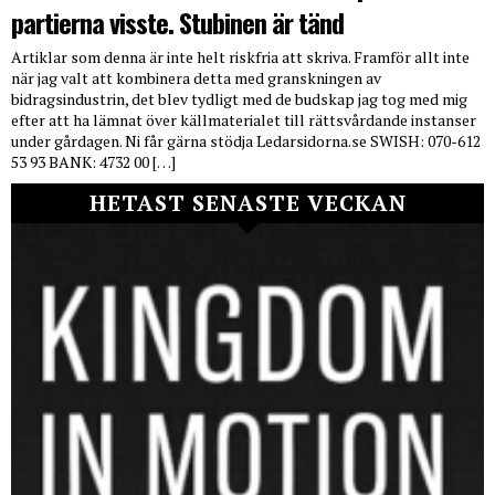
partierna visste. Stubinen är tänd
Artiklar som denna är inte helt riskfria att skriva. Framför allt inte
när jag valt att kombinera detta med granskningen av
bidragsindustrin, det blev tydligt med de budskap jag tog med mig
efter att ha lämnat över källmaterialet till rättsvårdande instanser
under gårdagen. Ni får gärna stödja Ledarsidorna.se SWISH: 070-612
53 93 BANK: 4732 00 […]
HETAST SENASTE VECKAN