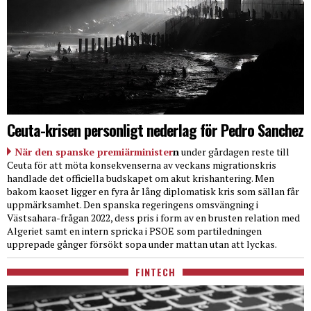
Ceuta-krisen personligt nederlag för Pedro Sanchez
När den spanske premiärminister
n
under gårdagen reste till
Ceuta för att möta konsekvenserna av veckans migrationskris
handlade det officiella budskapet om akut krishantering. Men
bakom kaoset ligger en fyra år lång diplomatisk kris som sällan får
uppmärksamhet. Den spanska regeringens omsvängning i
Västsahara-frågan 2022, dess pris i form av en brusten relation med
Algeriet samt en intern spricka i PSOE som partiledningen
upprepade gånger försökt sopa under mattan utan att lyckas.
FINTECH