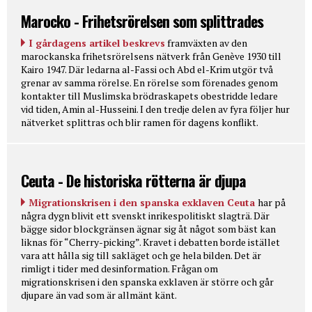
Marocko - Frihetsrörelsen som splittrades
I gårdagens artikel beskrevs
framväxten av den
marockanska frihetsrörelsens nätverk från Genève 1930 till
Kairo 1947. Där ledarna al-Fassi och Abd el-Krim utgör två
grenar av samma rörelse. En rörelse som förenades genom
kontakter till Muslimska brödraskapets obestridde ledare
vid tiden, Amin al-Husseini. I den tredje delen av fyra följer hur
nätverket splittras och blir ramen för dagens konflikt.
Ceuta - De historiska rötterna är djupa
Migrationskrisen i den spanska exklaven Ceuta
har på
några dygn blivit ett svenskt inrikespolitiskt slagträ. Där
bägge sidor blockgränsen ägnar sig åt något som bäst kan
liknas för “Cherry-picking”. Kravet i debatten borde istället
vara att hålla sig till sakläget och ge hela bilden. Det är
rimligt i tider med desinformation. Frågan om
migrationskrisen i den spanska exklaven är större och går
djupare än vad som är allmänt känt.