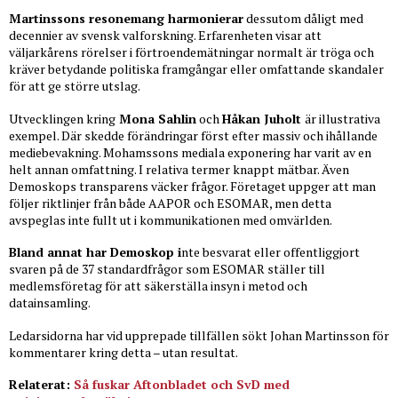
Martinssons resonemang harmonierar
dessutom dåligt med
decennier av svensk valforskning. Erfarenheten visar att
väljarkårens rörelser i förtroendemätningar normalt är tröga och
kräver betydande politiska framgångar eller omfattande skandaler
för att ge större utslag.
Utvecklingen kring
Mona Sahlin
och
Håkan Juholt
är illustrativa
exempel. Där skedde förändringar först efter massiv och ihållande
mediebevakning. Mohamssons mediala exponering har varit av en
helt annan omfattning. I relativa termer knappt mätbar. Även
Demoskops transparens väcker frågor. Företaget uppger att man
följer riktlinjer från både AAPOR och ESOMAR, men detta
avspeglas inte fullt ut i kommunikationen med omvärlden.
Bland annat har Demoskop i
nte besvarat eller offentliggjort
svaren på de 37 standardfrågor som ESOMAR ställer till
medlemsföretag för att säkerställa insyn i metod och
datainsamling.
Ledarsidorna har vid upprepade tillfällen sökt Johan Martinsson för
kommentarer kring detta – utan resultat.
Relaterat:
Så fuskar Aftonbladet och SvD med