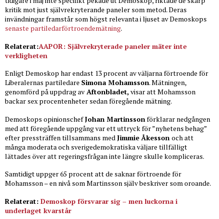
tidigare i maj inte specifikt pekade ut Demoskop, riktade de skarp
kritik mot just självrekryterande paneler som metod. Deras
invändningar framstår som högst relevanta i ljuset av Demoskops
senaste partiledarförtroendemätning
.
Relaterat:
AAPOR: Självrekryterade paneler mäter inte
verkligheten
Enligt Demoskop har endast 13 procent av väljarna förtroende för
Liberalernas partiledare
Simona Mohamsson
. Mätningen,
genomförd på uppdrag av
Aftonbladet,
visar att Mohamsson
backar sex procentenheter sedan föregående mätning.
Demoskops opinionschef
Johan Martinsson
förklarar nedgången
med att föregående uppgång var ett uttryck för ”nyhetens behag”
efter pressträffen tillsammans med
Jimmie Åkesson
och att
många moderata och sverigedemokratiska väljare tillfälligt
lättades över att regeringsfrågan inte längre skulle kompliceras.
Samtidigt uppger 65 procent att de saknar förtroende för
Mohamsson – en nivå som Martinsson själv beskriver som oroande.
Relaterat:
Demoskop försvarar sig – men luckorna i
underlaget kvarstår