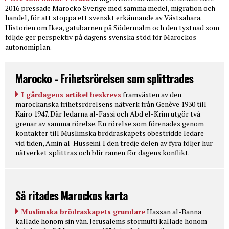
2016 pressade Marocko Sverige med samma medel, migration och
handel, för att stoppa ett svenskt erkännande av Västsahara.
Historien om Ikea, gatubarnen på Södermalm och den tystnad som
följde ger perspektiv på dagens svenska stöd för Marockos
autonomiplan.
Marocko - Frihetsrörelsen som splittrades
I gårdagens artikel beskrevs
framväxten av den
marockanska frihetsrörelsens nätverk från Genève 1930 till
Kairo 1947. Där ledarna al-Fassi och Abd el-Krim utgör två
grenar av samma rörelse. En rörelse som förenades genom
kontakter till Muslimska brödraskapets obestridde ledare
vid tiden, Amin al-Husseini. I den tredje delen av fyra följer hur
nätverket splittras och blir ramen för dagens konflikt.
Så ritades Marockos karta
Muslimska brödraskapets grundare
Hassan al-Banna
kallade honom sin vän. Jerusalems stormufti kallade honom