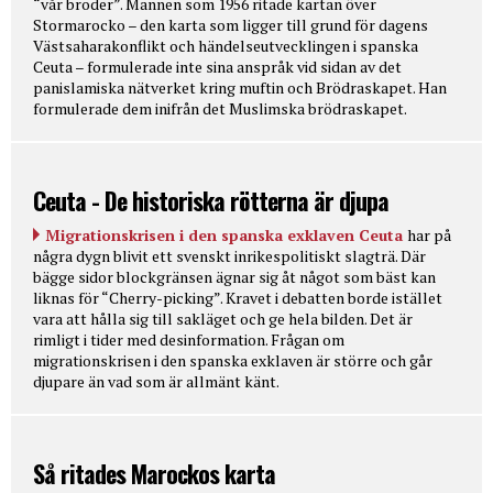
“vår broder”. Mannen som 1956 ritade kartan över
Stormarocko – den karta som ligger till grund för dagens
Västsaharakonflikt och händelseutvecklingen i spanska
Ceuta – formulerade inte sina anspråk vid sidan av det
panislamiska nätverket kring muftin och Brödraskapet. Han
formulerade dem inifrån det Muslimska brödraskapet.
Ceuta - De historiska rötterna är djupa
Migrationskrisen i den spanska exklaven Ceuta
har på
några dygn blivit ett svenskt inrikespolitiskt slagträ. Där
bägge sidor blockgränsen ägnar sig åt något som bäst kan
liknas för “Cherry-picking”. Kravet i debatten borde istället
vara att hålla sig till sakläget och ge hela bilden. Det är
rimligt i tider med desinformation. Frågan om
migrationskrisen i den spanska exklaven är större och går
djupare än vad som är allmänt känt.
Så ritades Marockos karta