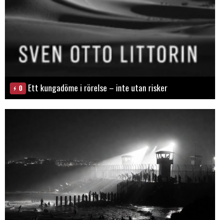
Ett kungadöme i rörelse – inte utan risker
0