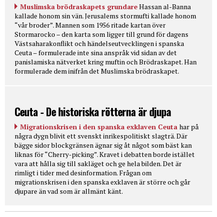
Muslimska brödraskapets grundare
Hassan al-Banna
kallade honom sin vän. Jerusalems stormufti kallade honom
“vår broder”. Mannen som 1956 ritade kartan över
Stormarocko – den karta som ligger till grund för dagens
Västsaharakonflikt och händelseutvecklingen i spanska
Ceuta – formulerade inte sina anspråk vid sidan av det
panislamiska nätverket kring muftin och Brödraskapet. Han
formulerade dem inifrån det Muslimska brödraskapet.
Ceuta - De historiska rötterna är djupa
Migrationskrisen i den spanska exklaven Ceuta
har på
några dygn blivit ett svenskt inrikespolitiskt slagträ. Där
bägge sidor blockgränsen ägnar sig åt något som bäst kan
liknas för “Cherry-picking”. Kravet i debatten borde istället
vara att hålla sig till sakläget och ge hela bilden. Det är
rimligt i tider med desinformation. Frågan om
migrationskrisen i den spanska exklaven är större och går
djupare än vad som är allmänt känt.