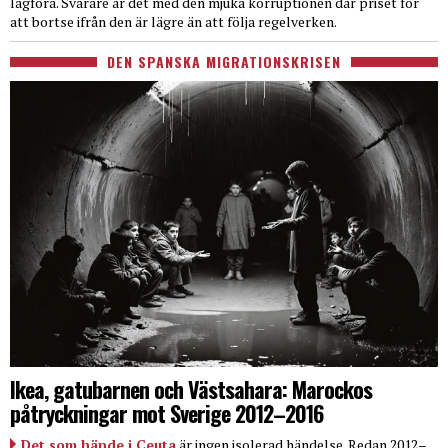
lagföra. Svårare är det med den mjuka korruptionen där priset för
att bortse ifrån den är lägre än att följa regelverken.
DEN SPANSKA MIGRATIONSKRISEN
Ikea, gatubarnen och Västsahara: Marockos
påtryckningar mot Sverige 2012–2016
Det som hände i Ceuta
är ingen isolerad händelse. Redan 2012–