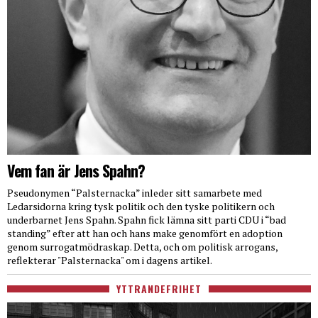
Vem fan är Jens Spahn?
Pseudonymen “Palsternacka” inleder sitt samarbete med
Ledarsidorna kring tysk politik och den tyske politikern och
underbarnet Jens Spahn. Spahn fick lämna sitt parti CDU i “bad
standing” efter att han och hans make genomfört en adoption
genom surrogatmödraskap. Detta, och om politisk arrogans,
reflekterar "Palsternacka" om i dagens artikel.
YTTRANDEFRIHET