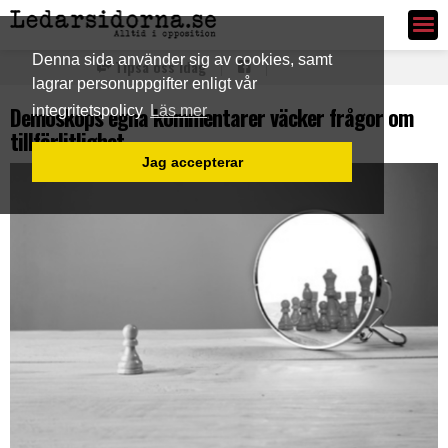
Ledarsidorna.se
Denna sida använder sig av cookies, samt
Tipsa oss idag
lagrar personuppgifter enligt vår
Demoskops egna kommentarer väcker frågor om
integritetspolicy
Läs mer
tillförlitlighet
Jag accepterar