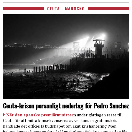
CEUTA - MAROCKO
Ceuta-krisen personligt nederlag för Pedro Sanchez
När den spanske premiärminister
n
under gårdagen reste till
Ceuta för att möta konsekvenserna av veckans migrationskris
handlade det officiella budskapet om akut krishantering. Men
bakom kaoset ligger en fyra år lång diplomatisk kris som sällan får