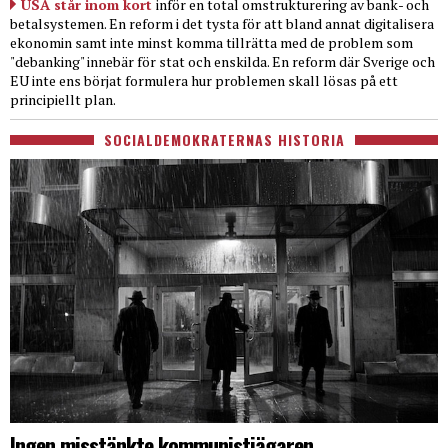
USA står inom kort
inför en total omstrukturering av bank- och
betalsystemen. En reform i det tysta för att bland annat digitalisera
ekonomin samt inte minst komma tillrätta med de problem som
"debanking" innebär för stat och enskilda. En reform där Sverige och
EU inte ens börjat formulera hur problemen skall lösas på ett
principiellt plan.
SOCIALDEMOKRATERNAS HISTORIA
Ingen misstänkte kommunistjägaren