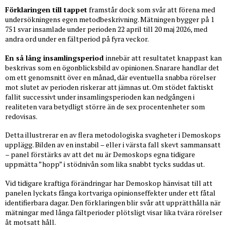
Förklaringen till tappet
framstår dock som svår att förena med
undersökningens egen metodbeskrivning. Mätningen bygger på 1
751 svar insamlade under perioden 22 april till 20 maj 2026, med
andra ord under en fältperiod på fyra veckor.
En så lång insamlingsperiod
innebär att resultatet knappast kan
beskrivas som en ögonblicksbild av opinionen. Snarare handlar det
om ett genomsnitt över en månad, där eventuella snabba rörelser
mot slutet av perioden riskerar att jämnas ut. Om stödet faktiskt
fallit successivt under insamlingsperioden kan nedgången i
realiteten vara betydligt större än de sex procentenheter som
redovisas.
Detta illustrerar en av flera metodologiska svagheter i Demoskops
upplägg. Bilden av en instabil – eller i värsta fall skevt sammansatt
– panel förstärks av att det nu är Demoskops egna tidigare
uppmätta ”hopp” i stödnivån som lika snabbt tycks suddas ut.
Vid tidigare kraftiga förändringar har Demoskop hänvisat till att
panelen lyckats fånga kortvariga opinionseffekter under ett fåtal
identifierbara dagar. Den förklaringen blir svår att upprätthålla när
mätningar med långa fältperioder plötsligt visar lika tvära rörelser
åt motsatt håll.