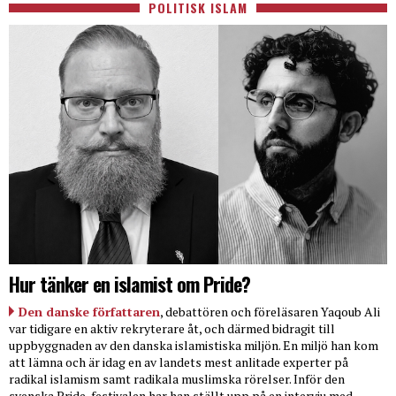
POLITISK ISLAM
Hur tänker en islamist om Pride?
Den danske författaren
, debattören och föreläsaren Yaqoub Ali
var tidigare en aktiv rekryterare åt, och därmed bidragit till
uppbyggnaden av den danska islamistiska miljön. En miljö han kom
att lämna och är idag en av landets mest anlitade experter på
radikal islamism samt radikala muslimska rörelser. Inför den
svenska Pride-festivalen har han ställt upp på en intervju med