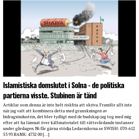
Islamistiska domslutet i Solna - de politiska
partierna visste. Stubinen är tänd
Artiklar som denna är inte helt riskfria att skriva. Framför allt inte
när jag valt att kombinera detta med granskningen av
bidragsindustrin, det blev tydligt med de budskap jag tog med mig
efter att ha lämnat över källmaterialet till rättsvårdande instanser
under gårdagen. Ni får gärna stödja Ledarsidorna.se SWISH: 070-612
53 93 BANK: 4732 00 […]