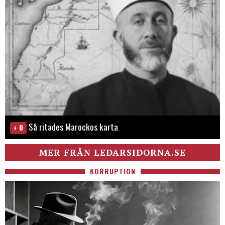
Så ritades Marockos karta
0
MER FRÅN LEDARSIDORNA.SE
KORRUPTION