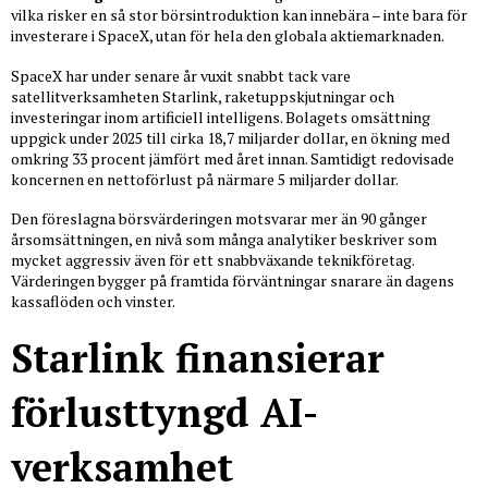
vilka risker en så stor börsintroduktion kan innebära – inte bara för
investerare i SpaceX, utan för hela den globala aktiemarknaden.
SpaceX har under senare år vuxit snabbt tack vare
satellitverksamheten Starlink, raketuppskjutningar och
investeringar inom artificiell intelligens. Bolagets omsättning
uppgick under 2025 till cirka 18,7 miljarder dollar, en ökning med
omkring 33 procent jämfört med året innan. Samtidigt redovisade
koncernen en nettoförlust på närmare 5 miljarder dollar.
Den föreslagna börsvärderingen motsvarar mer än 90 gånger
årsomsättningen, en nivå som många analytiker beskriver som
mycket aggressiv även för ett snabbväxande teknikföretag.
Värderingen bygger på framtida förväntningar snarare än dagens
kassaflöden och vinster.
Starlink finansierar
förlusttyngd AI-
verksamhet