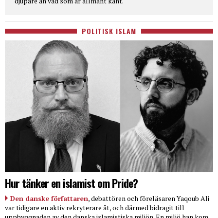
djupare än vad som är allmänt känt.
POLITISK ISLAM
Hur tänker en islamist om Pride?
Den danske författaren
, debattören och föreläsaren Yaqoub Ali
var tidigare en aktiv rekryterare åt, och därmed bidragit till
uppbyggnaden av den danska islamistiska miljön. En miljö han kom