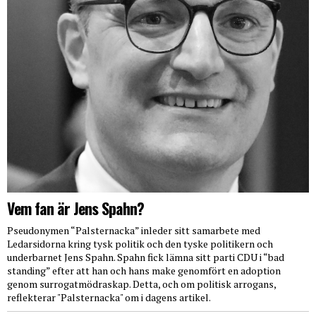
Vem fan är Jens Spahn?
Pseudonymen “Palsternacka” inleder sitt samarbete med
Ledarsidorna kring tysk politik och den tyske politikern och
underbarnet Jens Spahn. Spahn fick lämna sitt parti CDU i “bad
standing” efter att han och hans make genomfört en adoption
genom surrogatmödraskap. Detta, och om politisk arrogans,
reflekterar "Palsternacka" om i dagens artikel.