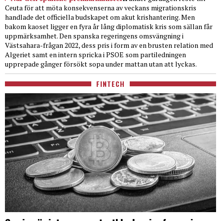
Ceuta för att möta konsekvenserna av veckans migrationskris
handlade det officiella budskapet om akut krishantering. Men
bakom kaoset ligger en fyra år lång diplomatisk kris som sällan får
uppmärksamhet. Den spanska regeringens omsvängning i
Västsahara-frågan 2022, dess pris i form av en brusten relation med
Algeriet samt en intern spricka i PSOE som partiledningen
upprepade gånger försökt sopa under mattan utan att lyckas.
FINTECH