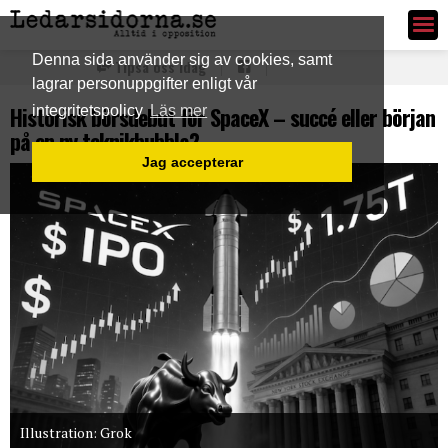
Ledarsidorna.se
Denna sida använder sig av cookies, samt
Tipsa oss idag
lagrar personuppgifter enligt vår
Historisk börsdebut för SpaceX – succé eller början
integritetspolicy
Läs mer
på en ny teknikbubbla?
Jag accepterar
Illustration: Grok