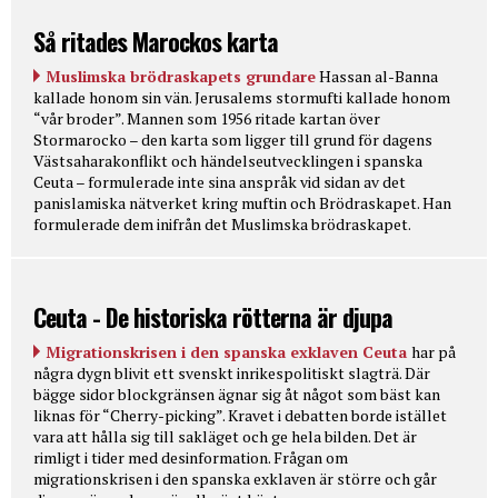
Så ritades Marockos karta
Muslimska brödraskapets grundare
Hassan al-Banna
kallade honom sin vän. Jerusalems stormufti kallade honom
“vår broder”. Mannen som 1956 ritade kartan över
Stormarocko – den karta som ligger till grund för dagens
Västsaharakonflikt och händelseutvecklingen i spanska
Ceuta – formulerade inte sina anspråk vid sidan av det
panislamiska nätverket kring muftin och Brödraskapet. Han
formulerade dem inifrån det Muslimska brödraskapet.
Ceuta - De historiska rötterna är djupa
Migrationskrisen i den spanska exklaven Ceuta
har på
några dygn blivit ett svenskt inrikespolitiskt slagträ. Där
bägge sidor blockgränsen ägnar sig åt något som bäst kan
liknas för “Cherry-picking”. Kravet i debatten borde istället
vara att hålla sig till sakläget och ge hela bilden. Det är
rimligt i tider med desinformation. Frågan om
migrationskrisen i den spanska exklaven är större och går