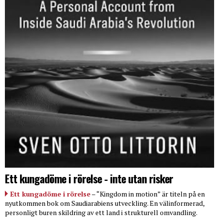
Ett kungadöme i rörelse - inte utan risker
Ett kungadöme i rörelse
– “Kingdom in motion” är titeln på en
nyutkommen bok om Saudiarabiens utveckling. En välinformerad,
personligt buren skildring av ett land i strukturell omvandling.