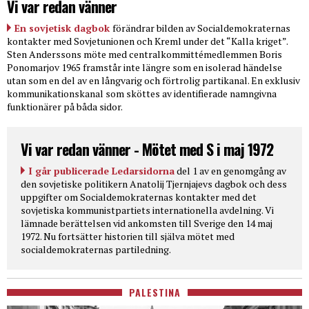
Vi var redan vänner
En sovjetisk dagbok
förändrar bilden av Socialdemokraternas
kontakter med Sovjetunionen och Kreml under det “Kalla kriget”.
Sten Anderssons möte med centralkommittémedlemmen Boris
Ponomarjov 1965 framstår inte längre som en isolerad händelse
utan som en del av en långvarig och förtrolig partikanal. En exklusiv
kommunikationskanal som sköttes av identifierade namngivna
funktionärer på båda sidor.
Vi var redan vänner - Mötet med S i maj 1972
I går publicerade Ledarsidorna
del 1 av en genomgång av
den sovjetiske politikern Anatolij Tjernjajevs dagbok och dess
uppgifter om Socialdemokraternas kontakter med det
sovjetiska kommunistpartiets internationella avdelning. Vi
lämnade berättelsen vid ankomsten till Sverige den 14 maj
1972. Nu fortsätter historien till själva mötet med
socialdemokraternas partiledning.
PALESTINA