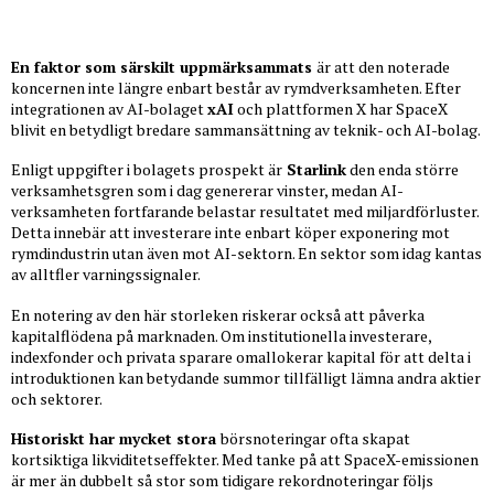
En faktor som särskilt uppmärksammats
är att den noterade
koncernen inte längre enbart består av rymdverksamheten. Efter
integrationen av AI-bolaget
xAI
och plattformen X har SpaceX
blivit en betydligt bredare sammansättning av teknik- och AI-bolag.
Enligt uppgifter i bolagets prospekt är
Starlink
den enda större
verksamhetsgren som i dag genererar vinster, medan AI-
verksamheten fortfarande belastar resultatet med miljardförluster.
Detta innebär att investerare inte enbart köper exponering mot
rymdindustrin utan även mot AI-sektorn. En sektor som idag kantas
av alltfler varningssignaler.
En notering av den här storleken riskerar också att påverka
kapitalflödena på marknaden. Om institutionella investerare,
indexfonder och privata sparare omallokerar kapital för att delta i
introduktionen kan betydande summor tillfälligt lämna andra aktier
och sektorer.
Historiskt har mycket stora
börsnoteringar ofta skapat
kortsiktiga likviditetseffekter. Med tanke på att SpaceX-emissionen
är mer än dubbelt så stor som tidigare rekordnoteringar följs