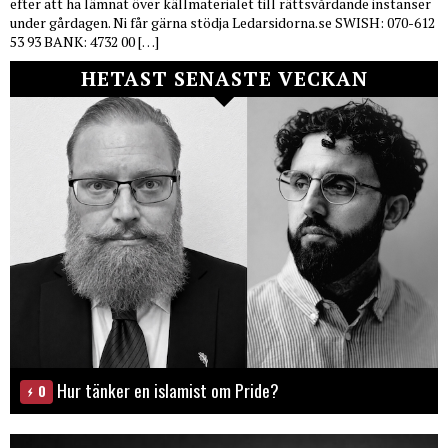
efter att ha lämnat över källmaterialet till rättsvårdande instanser
under gårdagen. Ni får gärna stödja Ledarsidorna.se SWISH: 070-612
53 93 BANK: 4732 00 […]
HETAST SENASTE VECKAN
Hur tänker en islamist om Pride?
0