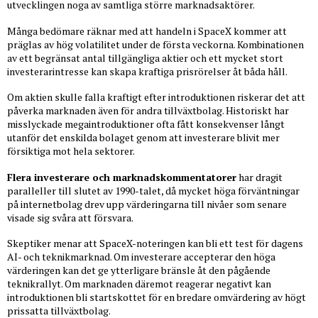
utvecklingen noga av samtliga större marknadsaktörer.
Många bedömare räknar med att handeln i SpaceX kommer att
präglas av hög volatilitet under de första veckorna. Kombinationen
av ett begränsat antal tillgängliga aktier och ett mycket stort
investerarintresse kan skapa kraftiga prisrörelser åt båda håll.
Om aktien skulle falla kraftigt efter introduktionen riskerar det att
påverka marknaden även för andra tillväxtbolag. Historiskt har
misslyckade megaintroduktioner ofta fått konsekvenser långt
utanför det enskilda bolaget genom att investerare blivit mer
försiktiga mot hela sektorer.
Flera investerare och marknadskommentatorer
har dragit
paralleller till slutet av 1990-talet, då mycket höga förväntningar
på internetbolag drev upp värderingarna till nivåer som senare
visade sig svåra att försvara.
Skeptiker menar att SpaceX-noteringen kan bli ett test för dagens
AI- och teknikmarknad. Om investerare accepterar den höga
värderingen kan det ge ytterligare bränsle åt den pågående
teknikrallyt. Om marknaden däremot reagerar negativt kan
introduktionen bli startskottet för en bredare omvärdering av högt
prissatta tillväxtbolag.