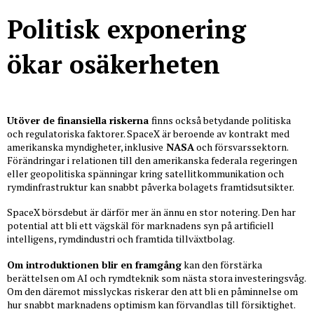
Politisk exponering
ökar osäkerheten
Utöver de finansiella riskerna
finns också betydande politiska
och regulatoriska faktorer. SpaceX är beroende av kontrakt med
amerikanska myndigheter, inklusive
NASA
och försvarssektorn.
Förändringar i relationen till den amerikanska federala regeringen
eller geopolitiska spänningar kring satellitkommunikation och
rymdinfrastruktur kan snabbt påverka bolagets framtidsutsikter.
SpaceX börsdebut är därför mer än ännu en stor notering. Den har
potential att bli ett vägskäl för marknadens syn på artificiell
intelligens, rymdindustri och framtida tillväxtbolag.
Om introduktionen blir en framgång
kan den förstärka
berättelsen om AI och rymdteknik som nästa stora investeringsvåg.
Om den däremot misslyckas riskerar den att bli en påminnelse om
hur snabbt marknadens optimism kan förvandlas till försiktighet.