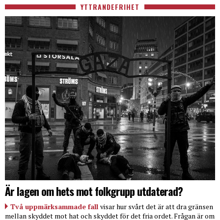
YTTRANDEFRIHET
Är lagen om hets mot folkgrupp utdaterad?
Två uppmärksammade fall
visar hur svårt det är att dra gränsen
mellan skyddet mot hat och skyddet för det fria ordet. Frågan är om