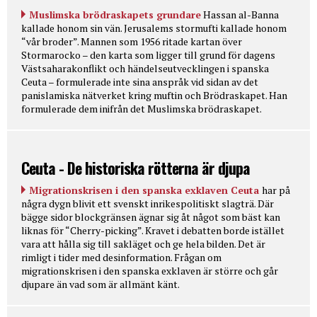
Muslimska brödraskapets grundare
Hassan al-Banna
kallade honom sin vän. Jerusalems stormufti kallade honom
“vår broder”. Mannen som 1956 ritade kartan över
Stormarocko – den karta som ligger till grund för dagens
Västsaharakonflikt och händelseutvecklingen i spanska
Ceuta – formulerade inte sina anspråk vid sidan av det
panislamiska nätverket kring muftin och Brödraskapet. Han
formulerade dem inifrån det Muslimska brödraskapet.
Ceuta - De historiska rötterna är djupa
Migrationskrisen i den spanska exklaven Ceuta
har på
några dygn blivit ett svenskt inrikespolitiskt slagträ. Där
bägge sidor blockgränsen ägnar sig åt något som bäst kan
liknas för “Cherry-picking”. Kravet i debatten borde istället
vara att hålla sig till sakläget och ge hela bilden. Det är
rimligt i tider med desinformation. Frågan om
migrationskrisen i den spanska exklaven är större och går
djupare än vad som är allmänt känt.