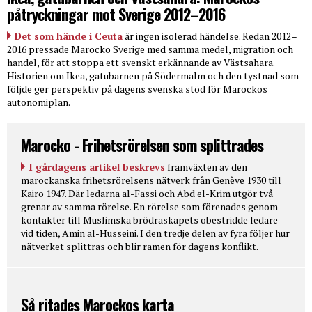
påtryckningar mot Sverige 2012–2016
Det som hände i Ceuta
är ingen isolerad händelse. Redan 2012–
2016 pressade Marocko Sverige med samma medel, migration och
handel, för att stoppa ett svenskt erkännande av Västsahara.
Historien om Ikea, gatubarnen på Södermalm och den tystnad som
följde ger perspektiv på dagens svenska stöd för Marockos
autonomiplan.
Marocko - Frihetsrörelsen som splittrades
I gårdagens artikel beskrevs
framväxten av den
marockanska frihetsrörelsens nätverk från Genève 1930 till
Kairo 1947. Där ledarna al-Fassi och Abd el-Krim utgör två
grenar av samma rörelse. En rörelse som förenades genom
kontakter till Muslimska brödraskapets obestridde ledare
vid tiden, Amin al-Husseini. I den tredje delen av fyra följer hur
nätverket splittras och blir ramen för dagens konflikt.
Så ritades Marockos karta