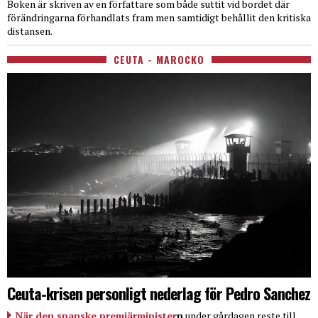
Boken är skriven av en författare som både suttit vid bordet där
förändringarna förhandlats fram men samtidigt behållit den kritiska
distansen.
CEUTA - MAROCKO
Ceuta-krisen personligt nederlag för Pedro Sanchez
När den spanske premiärminister
n
under gårdagen reste till