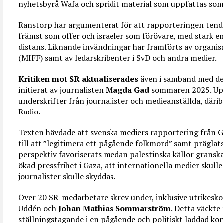
nyhetsbyrå Wafa och spridit material som uppfattas so
Ranstorp har argumenterat för att rapporteringen tender
främst som offer och israeler som förövare, med stark e
distans. Liknande invändningar har framförts av organis
(MIFF) samt av ledarskribenter i SvD och andra medier.
Kritiken mot SR aktualiserades
även i samband med de
initierat av journalisten
Magda Gad
sommaren 2025. Up
underskrifter från journalister och medieanställda, därib
Radio.
Texten hävdade att svenska mediers rapportering från Ga
till att ”legitimera ett pågående folkmord” samt präglats 
perspektiv favoriserats medan palestinska källor gransk
ökad pressfrihet i Gaza, att internationella medier skulle
journalister skulle skyddas.
Över 20 SR-medarbetare skrev under, inklusive utrikesk
Uddén och
Johan Mathias Sommarström
. Detta väckte
ställningstagande i en pågående och politiskt laddad konfl