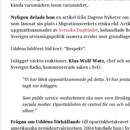
kända varumärken inom varumärket..
Nyligen delade hon
en artikel från Dagens Nyheter om
som lämnat sin plats i Migrationsverkets etiska råd. Art
uppmärksammades av
Svenska Dagbladet
, behandlade B
Sveriges utvisningspolitik numera strider mot grundlage
Uddéns bildtext löd kort: ”Respekt”.
Inlägget väckte reaktioner.
Klas Wolf-Watz
, chef och a
Sveriges Radio, kommenterade saken i SvD:
”Vi har blivit uppmärksammade på detta. Vi har prat
tagit ner inläggen.
Som public service-medarbetare ska man vara försikt
sociala medier. Opartiskheten är central för oss och nå
allvar.”
Frågan om Uddéns förhålland
e till opartiskhetskrave
amerikanska presidentvalrörelsen 2004 hävdade hon i Sv