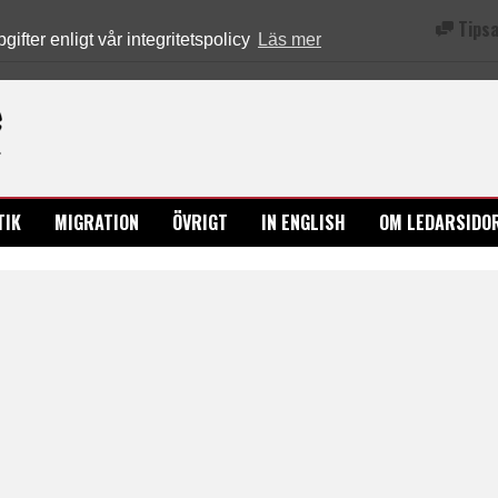
Tipsa
fter enligt vår integritetspolicy
Läs mer
Ledarsidorna.se
TIK
MIGRATION
ÖVRIGT
IN ENGLISH
OM LEDARSIDO