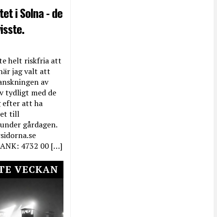
et i Solna - de
isste.
e helt riskfria att
när jag valt att
anskningen av
ev tydligt med de
efter att ha
t till
 under gårdagen.
rsidorna.se
ANK: 4732 00 […]
TE VECKAN