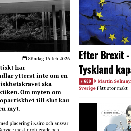
Efter Brexit 
Söndag 15 feb 2026
Tyskland kap
tiskt har
dlar ytterst inte om en
660
Martin Selmayr
iskhetskravet ska
Sverige
Fått stor makt
raktiken. Om myten om
partiskhet till slut kan
en myt.
med placering i Kairo och ansvar
Service mest profilerade och