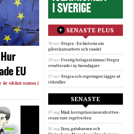
SENASTE PLUS
30 nov
Stegra - En historia om
påverkansarbete och vandel
- Hur
29 nov
Frostig bolagsstämma i Stegra
resulterade i ny huvudägare
ade EU
27 nov
Stegra och regeringen lägger ut
rökridåer
 är okänt namn i
SENASTE
07 aug
Mjuk korruption inom idrotten -
resan runt regelverken
05 aug
Ikea, gatubarnen och