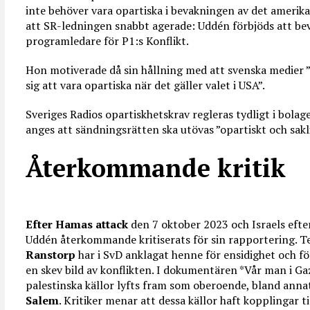
inte behöver vara opartiska i bevakningen av det amerikan
att SR-ledningen snabbt agerade: Uddén förbjöds att be
programledare för P1:s Konflikt.
Hon motiverade då sin hållning med att svenska medier ”
sig att vara opartiska när det gäller valet i USA”.
Sveriges Radios opartiskhetskrav regleras tydligt i bolag
anges att sändningsrätten ska utövas ”opartiskt och sakl
Återkommande kritik
Efter Hamas attack
den 7 oktober 2023 och Israels efter
Uddén återkommande kritiserats för sin rapportering. 
Ranstorp
har i SvD anklagat henne för ensidighet och för 
en skev bild av konflikten. I dokumentären *Vår man i Gaz
palestinska källor lyfts fram som oberoende, bland anna
Salem
. Kritiker menar att dessa källor haft kopplingar 