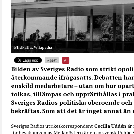
BIldkälla: Wikipedia
E-post
Bilden av Sveriges Radio som strikt opoli
återkommande ifrågasatts. Debatten han
enskild medarbetare – utan om hur opart
tolkas, tillämpas och upprätthållas i p
Sveriges Radios politiska oberoende och o
bekräftas. Som att det är inget annat än 
Sveriges Radios utrikeskorrespondent
Cecilia Uddén
är 
för bevakningen av Mellanöstern är en av svensk Public 