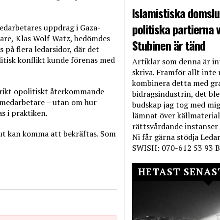
Islamistiska domslut
politiska partierna v
edarbetares uppdrag i Gaza-
are,
Klas Wolf-Watz, bedömdes
Stubinen är tänd
 på flera ledarsidor, där det
litisk konflikt kunde förenas med
Artiklar som denna är int
skriva. Framför allt inte 
kombinera detta med gr
rikt opolitiskt återkommande
bidragsindustrin, det bl
d medarbetare – utan om hur
budskap jag tog med mig 
s i praktiken.
lämnat över källmateriale
rättsvårdande instanser
lut kan komma att bekräftas. Som
Ni får gärna stödja Leda
SWISH: 070-612 53 93 B
HETAST SENAS