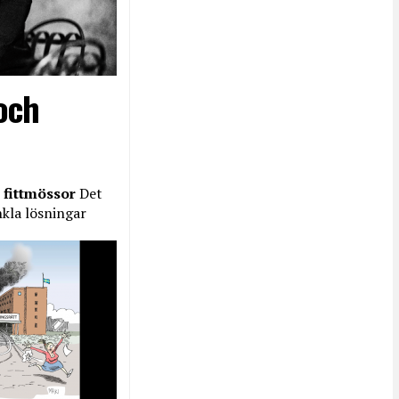
och
 fittmössor
Det
nkla lösningar