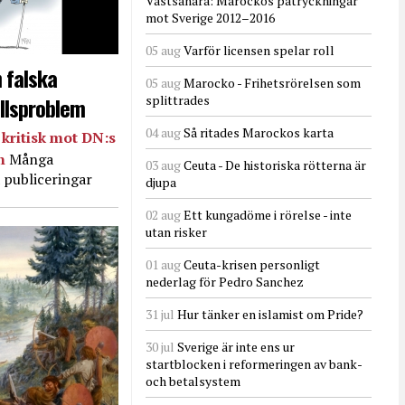
Västsahara: Marockos påtryckningar
mot Sverige 2012–2016
05 aug
Varför licensen spelar roll
 falska
05 aug
Marocko - Frihetsrörelsen som
llsproblem
splittrades
04 aug
Så ritades Marockos karta
kritisk mot DN:s
in
Många
03 aug
Ceuta - De historiska rötterna är
 publiceringar
djupa
02 aug
Ett kungadöme i rörelse - inte
utan risker
01 aug
Ceuta-krisen personligt
nederlag för Pedro Sanchez
31 jul
Hur tänker en islamist om Pride?
30 jul
Sverige är inte ens ur
startblocken i reformeringen av bank-
och betalsystem