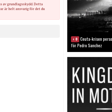
as av grundlagsskydd. Detta
 är helt ansvarig för det du
Ceuta-krisen perso
0
för Pedro Sanchez