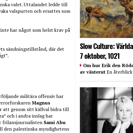
ska valet. Uttalandet ledde till
vaka valspurten och ersattes som
inte har något som helst krav på
Slow Culture: Världa
ets sändningstillstånd, där det
7 oktober, 1021
igt”.
Om hur Erik den Röde
av västerut
En återblick
följande militära offensiv har
Terrorforskaren
Magnus
att genom sitt källval bidra till
a* och i andra inslag har
t frilansjournalisten
Sami Abu
till den palestinska myndighetens