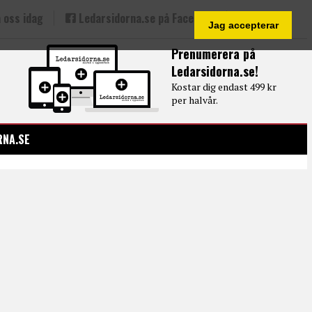
 oss idag
Ledarsidorna.se på Facebook
Jag accepterar
Prenumerera på
Ledarsidorna.se!
Kostar dig endast 499 kr
per halvår.
RNA.SE