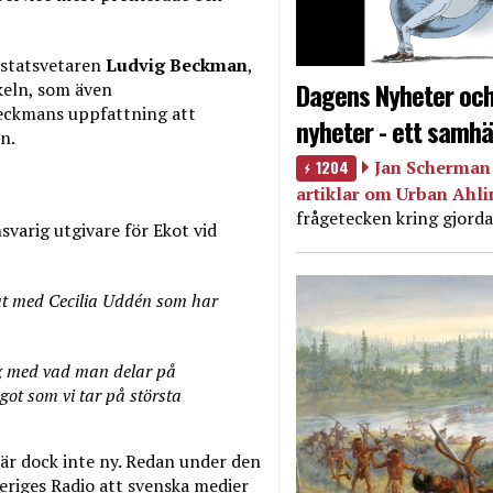
 statsvetaren
Ludvig Beckman
,
Dagens Nyheter och
ikeln, som även
eckmans uppfattning att
nyheter - ett samhä
n.
1204
Jan Scherman 
artiklar om Urban Ahl
frågetecken kring gjorda
nsvarig utgivare för Ekot vid
at med Cecilia Uddén som har
ig med vad man delar på
got som vi tar på största
t är dock inte ny. Redan under den
eriges Radio att svenska medier