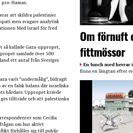
m pro-Hamas.
ar att skildra palestinier
mpati men svagare analytisk
ationen Med Israel för fred
Om förnuft 
fittmössor
t så kallade Gaza-uppropet,
propet samlade över 500
land ett antal från Sveriges
En lunch med herrar i
finns en längtan efter e
za varit ”undermålig”, bidragit
av en falsk balans där israeliska
ats hårdare. Uppropet krävde
 ges tillträde och att palestinska
orrespondenter som Cecilia
 frågan om hur aktivt
ikt förhåller sig till public