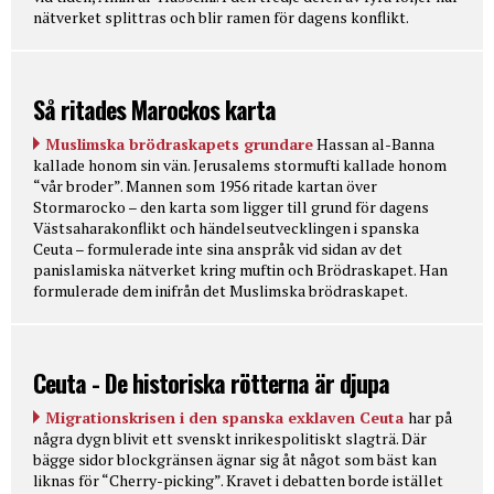
nätverket splittras och blir ramen för dagens konflikt.
Så ritades Marockos karta
Muslimska brödraskapets grundare
Hassan al-Banna
kallade honom sin vän. Jerusalems stormufti kallade honom
“vår broder”. Mannen som 1956 ritade kartan över
Stormarocko – den karta som ligger till grund för dagens
Västsaharakonflikt och händelseutvecklingen i spanska
Ceuta – formulerade inte sina anspråk vid sidan av det
panislamiska nätverket kring muftin och Brödraskapet. Han
formulerade dem inifrån det Muslimska brödraskapet.
Ceuta - De historiska rötterna är djupa
Migrationskrisen i den spanska exklaven Ceuta
har på
några dygn blivit ett svenskt inrikespolitiskt slagträ. Där
bägge sidor blockgränsen ägnar sig åt något som bäst kan
liknas för “Cherry-picking”. Kravet i debatten borde istället