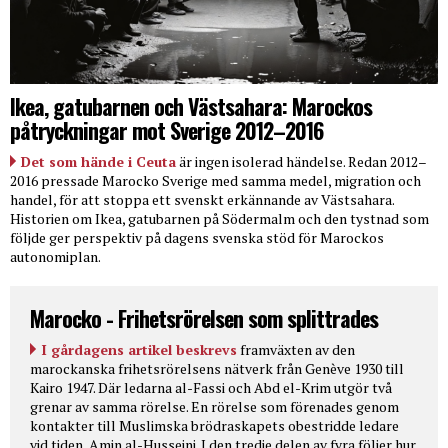
Ikea, gatubarnen och Västsahara: Marockos
påtryckningar mot Sverige 2012–2016
Det som hände i Ceuta
är ingen isolerad händelse. Redan 2012–
2016 pressade Marocko Sverige med samma medel, migration och
handel, för att stoppa ett svenskt erkännande av Västsahara.
Historien om Ikea, gatubarnen på Södermalm och den tystnad som
följde ger perspektiv på dagens svenska stöd för Marockos
autonomiplan.
Marocko - Frihetsrörelsen som splittrades
I gårdagens artikel beskrevs
framväxten av den
marockanska frihetsrörelsens nätverk från Genève 1930 till
Kairo 1947. Där ledarna al-Fassi och Abd el-Krim utgör två
grenar av samma rörelse. En rörelse som förenades genom
kontakter till Muslimska brödraskapets obestridde ledare
vid tiden, Amin al-Husseini. I den tredje delen av fyra följer hur