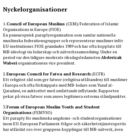
Nyckelorganisationer
1.
Council of European Muslims
(CEM)/Federation of Islamic
Organizations in Europe (FIOE)
En paneuropeisk paraplyorganisation som samlar nationella
muslimska federationsgrupper och representerar muslimer inför
EU-institutioner. FIOE grundades 1989 och har ofta kopplats till
MB-ideologi via ledarskap och nätverkssamordning. Under en
period var den tidigare moderate riksdagsledamoten
Abderizak
Waberi
organisationens vice president.
2.
European Council for Fatwa and Research
(ECFR)
Ett religiöst råd som ger fatwor (religiösa utlåtanden) till muslimer
i Europa och ofta förknippats med MB-ledare som Yusuf al-
Qaradawi, en auktoritet med omfattande inflytande. Rapporten
pekar på vissa fatwor som anses legitimera extrema ståndpunkter.
3.
Forum of European Muslim Youth and Student
Organisations
(FEMYSO)
Ett paraply för muslimska ungdoms- och studentorganisationer
inom EU. European Parliament-frågor och säkerhetstjänstexpertis
har utfärdat oro över gruppens kopplingar till MB-nätverk, även