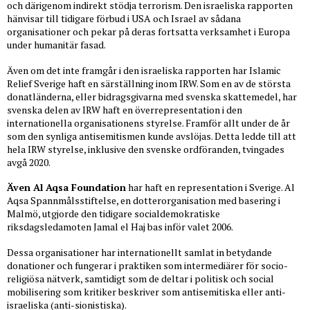
och därigenom indirekt stödja terrorism. Den israeliska rapporten
hänvisar till tidigare förbud i USA och Israel av sådana
organisationer och pekar på deras fortsatta verksamhet i Europa
under humanitär fasad.
Även om det inte framgår i den israeliska rapporten har Islamic
Relief Sverige haft en särställning inom IRW. Som en av de största
donatländerna, eller bidragsgivarna med svenska skattemedel, har
svenska delen av IRW haft en överrepresentation i den
internationella organisationens styrelse. Framför allt under de år
som den synliga antisemitismen kunde avslöjas. Detta ledde till att
hela IRW styrelse, inklusive den svenske ordföranden, tvingades
avgå 2020.
Även Al Aqsa Foundation
har haft en representation i Sverige. Al
Aqsa Spannmålsstiftelse, en dotterorganisation med basering i
Malmö, utgjorde den tidigare socialdemokratiske
riksdagsledamoten Jamal el Haj bas inför valet 2006.
Dessa organisationer har internationellt samlat in betydande
donationer och fungerar i praktiken som intermediärer för socio-
religiösa nätverk, samtidigt som de deltar i politisk och social
mobilisering som kritiker beskriver som antisemitiska eller anti-
israeliska (anti-sionistiska).