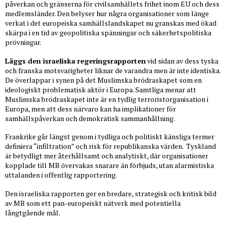
påverkan och gränserna för civilsamhällets frihet inom EU och dess
medlemsländer. Den belyser hur några organisationer som länge
verkat i det europeiska samhällslandskapet nu granskas med ökad
skärpa i en tid av geopolitiska spänningar och säkerhetspolitiska
prövningar.
Läggs den israeliska regeringsrapporten
vid sidan av dess tyska
och franska motsvarigheter liknar de varandra men är inte identiska.
De överlappar i synen på det Muslimska brödraskapet som en
ideologiskt problematisk aktör i Europa. Samtliga menar att
Muslimska brödraskapet inte är en tydlig terroristorganisation i
Europa, men att dess närvaro kan ha implikationer för
samhällspåverkan och demokratisk sammanhållning.
Frankrike går längst genom i tydliga och politiskt känsliga termer
definiera “infiltration” och risk för republikanska värden. Tyskland
är betydligt mer återhållsamt och analytiskt, där organisationer
kopplade till MB övervakas snarare än förbjuds, utan alarmistiska
uttalanden i offentlig rapportering.
Den israeliska rapporten ger en bredare, strategisk och kritisk bild
av MB som ett pan-europeiskt nätverk med potentiella
långtgående mål.