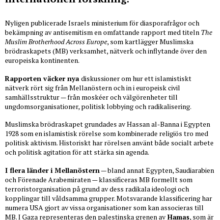
Nyligen publicerade Israels ministerium för diasporafrågor och
bekämpning av antisemitism en omfattande rapport med titeln
The
Muslim Brotherhood Across Europe
, som kartlägger Muslimska
brödraskapets (MB) verksamhet, nätverk och inflytande över den
europeiska kontinenten.
Rapporten väcker nya
diskussioner om hur ett islamistiskt
nätverk rört sig från Mellanöstern och in i europeisk civil
samhällsstruktur — från moskéer och välgörenheter till
ungdomsorganisationer, politisk lobbying och radikalisering.
Muslimska brödraskapet grundades av Hassan al-Banna i Egypten
1928 som en islamistisk rörelse som kombinerade religiös tro med
politisk aktivism. Historiskt har rörelsen använt både socialt arbete
och politisk agitation för att stärka sin agenda.
I flera länder i Mellanöstern
— bland annat Egypten, Saudiarabien
och Förenade Arabemiraten — klassificeras MB formellt som
terroristorganisation på grund av dess radikala ideologi och
kopplingar till våldsamma grupper. Motsvarande klassificering har
numera USA gjort av vissa organisationer som kan associeras till
MB. I Gaza representeras den palestinska grenen av
Hamas
, som är