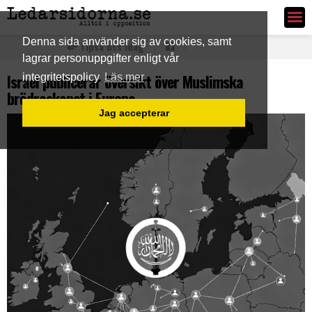
Ledarsidorna.se
Denna sida använder sig av cookies, samt
Tipsa oss idag
lagrar personuppgifter enligt vår
Israel publicerar översikt över Muslimska
integritetspolicy
Läs mer
brödraskapet i Europa
Jag accepterar