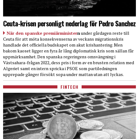
Ceuta-krisen personligt nederlag för Pedro Sanchez
När den spanske premiärminister
n
under gårdagen reste till
Ceuta för att möta konsekvenserna av veckans migrationskris
handlade det officiella budskapet om akut krishantering. Men
bakom kaoset ligger en fyra år lång diplomatisk kris som sällan får
uppmärksamhet. Den spanska regeringens omsvängning i
Västsahara-frågan 2022, dess pris i form av en brusten relation med
Algeriet samt en intern spricka i PSOE som partiledningen
upprepade gånger försökt sopa under mattan utan att lyckas.
FINTECH