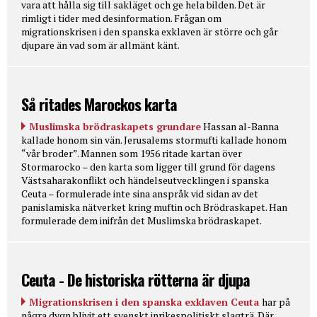
vara att hålla sig till sakläget och ge hela bilden. Det är
rimligt i tider med desinformation. Frågan om
migrationskrisen i den spanska exklaven är större och går
djupare än vad som är allmänt känt.
Så ritades Marockos karta
Muslimska brödraskapets grundare
Hassan al-Banna
kallade honom sin vän. Jerusalems stormufti kallade honom
“vår broder”. Mannen som 1956 ritade kartan över
Stormarocko – den karta som ligger till grund för dagens
Västsaharakonflikt och händelseutvecklingen i spanska
Ceuta – formulerade inte sina anspråk vid sidan av det
panislamiska nätverket kring muftin och Brödraskapet. Han
formulerade dem inifrån det Muslimska brödraskapet.
Ceuta - De historiska rötterna är djupa
Migrationskrisen i den spanska exklaven Ceuta
har på
några dygn blivit ett svenskt inrikespolitiskt slagträ. Där