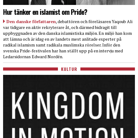
Hur tänker en islamist om Pride?
Den danske författaren
, debattören och föreläsaren Yaqoub Ali
var tidigare en aktiv rekryterare åt, och därmed bidragit till
uppbyggnaden av den danska islamistiska miljön. En miljö han kom
att lämna och är idag en av landets mest anlitade experter på
radikal islamism samt radikala muslimska rörelser. Inför den
svenska Pride-festivalen har han ställt upp på en intervju med
Ledarsidornas Edward Nordén.
KULTUR