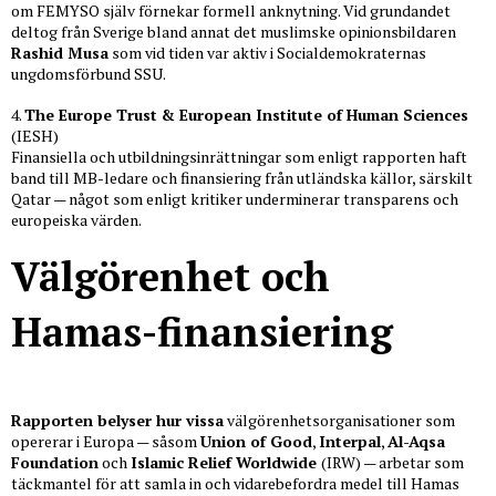
om FEMYSO själv förnekar formell anknytning. Vid grundandet
deltog från Sverige bland annat det muslimske opinionsbildaren
Rashid Musa
som vid tiden var aktiv i Socialdemokraternas
ungdomsförbund SSU.
4.
The Europe Trust & European Institute of Human Sciences
(IESH)
Finansiella och utbildningsinrättningar som enligt rapporten haft
band till MB-ledare och finansiering från utländska källor, särskilt
Qatar — något som enligt kritiker underminerar transparens och
europeiska värden.
Välgörenhet och
Hamas-finansiering
Rapporten belyser hur vissa
välgörenhetsorganisationer som
opererar i Europa — såsom
Union of Good
,
Interpal
,
Al-Aqsa
Foundation
och
Islamic Relief Worldwide
(IRW) — arbetar som
täckmantel för att samla in och vidarebefordra medel till Hamas