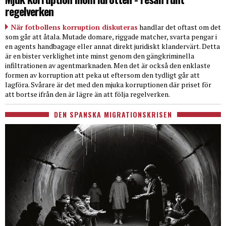
regelverken
När fotbollens korruption diskuteras
handlar det oftast om det
som går att åtala. Mutade domare, riggade matcher, svarta pengar i
en agents handbagage eller annat direkt juridiskt klandervärt. Detta
är en bister verklighet inte minst genom den gängkriminella
infiltrationen av agentmarknaden. Men det är också den enklaste
formen av korruption att peka ut eftersom den tydligt går att
lagföra. Svårare är det med den mjuka korruptionen där priset för
att bortse ifrån den är lägre än att följa regelverken.
DEN SPANSKA MIGRATIONSKRISEN