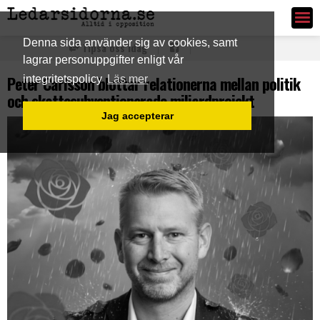
Ledarsidorna.se
Denna sida använder sig av cookies, samt
Tipsa oss idag
lagrar personuppgifter enligt vår
Peter Carlsson blottar relationerna mellan politik
integritetspolicy
Läs mer
och skattesubventionerade miljardprojekt
Jag accepterar