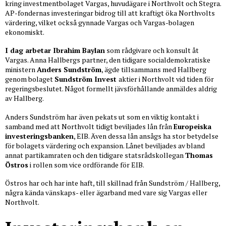
kring investmentbolaget Vargas, huvudägare i Northvolt och Stegra.
AP-fondernas investeringar bidrog till att kraftigt öka Northvolts
värdering, vilket också gynnade Vargas och Vargas-bolagen
ekonomiskt.
I dag arbetar Ibrahim Baylan
som rådgivare och konsult åt
Vargas. Anna Hallbergs partner, den tidigare socialdemokratiske
ministern
Anders Sundström
, ägde tillsammans med Hallberg
genom bolaget
Sundström Invest
aktier i Northvolt vid tiden för
regeringsbeslutet. Något formellt jävsförhållande anmäldes aldrig
av Hallberg.
Anders Sundström har även pekats ut som en viktig kontakt i
samband med att Northvolt tidigt beviljades lån från
Europeiska
investeringsbanken
, EIB. Även dessa lån ansågs ha stor betydelse
för bolagets värdering och expansion. Lånet beviljades av bland
annat partikamraten och den tidigare statsrådskollegan
Thomas
Östros
i rollen som vice ordförande för EIB.
Östros har och har inte haft, till skillnad från Sundström / Hallberg,
några kända vänskaps- eller ägarband med vare sig Vargas eller
Northvolt.