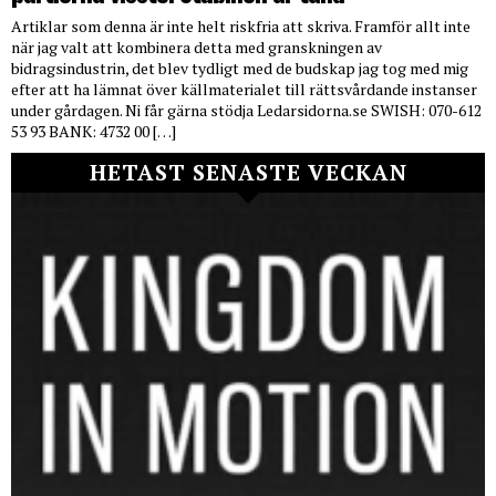
Artiklar som denna är inte helt riskfria att skriva. Framför allt inte
när jag valt att kombinera detta med granskningen av
bidragsindustrin, det blev tydligt med de budskap jag tog med mig
efter att ha lämnat över källmaterialet till rättsvårdande instanser
under gårdagen. Ni får gärna stödja Ledarsidorna.se SWISH: 070-612
53 93 BANK: 4732 00 […]
HETAST SENASTE VECKAN