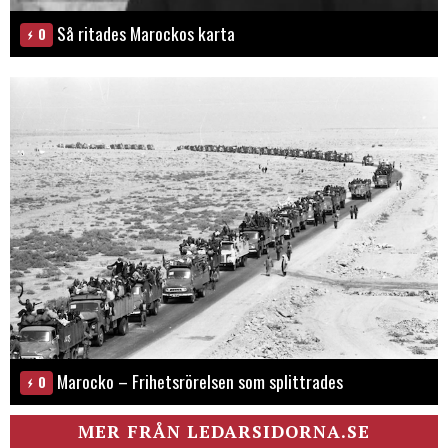
Så ritades Marockos karta
0
Marocko – Frihetsrörelsen som splittrades
0
MER FRÅN LEDARSIDORNA.SE