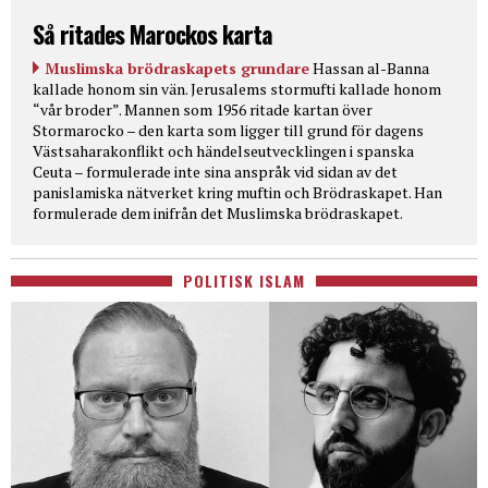
Så ritades Marockos karta
Muslimska brödraskapets grundare
Hassan al-Banna
kallade honom sin vän. Jerusalems stormufti kallade honom
“vår broder”. Mannen som 1956 ritade kartan över
Stormarocko – den karta som ligger till grund för dagens
Västsaharakonflikt och händelseutvecklingen i spanska
Ceuta – formulerade inte sina anspråk vid sidan av det
panislamiska nätverket kring muftin och Brödraskapet. Han
formulerade dem inifrån det Muslimska brödraskapet.
POLITISK ISLAM