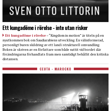
Ett kungadöme i rörelse - inte utan risker
Ett kungadöme i rörelse
– “Kingdom in motion” är titeln på en
nyutkommen bok om Saudiarabiens utveckling. En välinformerad,
personligt buren skildring av ett land i strukturell omvandling.
Boken är skriven av en författare som både suttit vid bordet där
förändringarna förhandlats fram men samtidigt behållit den kritiska
distansen.
CEUTA - MAROCKO