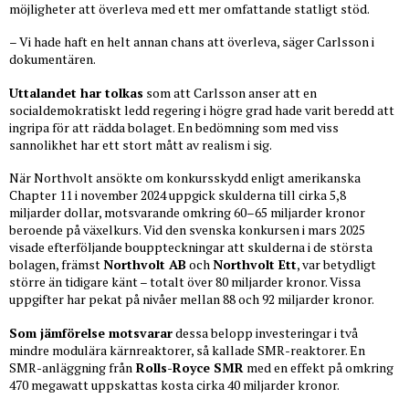
möjligheter att överleva med ett mer omfattande statligt stöd.
– Vi hade haft en helt annan chans att överleva, säger Carlsson i
dokumentären.
Uttalandet har tolkas
som att Carlsson anser att en
socialdemokratiskt ledd regering i högre grad hade varit beredd att
ingripa för att rädda bolaget. En bedömning som med viss
sannolikhet har ett stort mått av realism i sig.
När Northvolt ansökte om konkursskydd enligt amerikanska
Chapter 11 i november 2024 uppgick skulderna till cirka 5,8
miljarder dollar, motsvarande omkring 60–65 miljarder kronor
beroende på växelkurs. Vid den svenska konkursen i mars 2025
visade efterföljande bouppteckningar att skulderna i de största
bolagen, främst
Northvolt AB
och
Northvolt Ett
, var betydligt
större än tidigare känt – totalt över 80 miljarder kronor. Vissa
uppgifter har pekat på nivåer mellan 88 och 92 miljarder kronor.
Som jämförelse motsvarar
dessa belopp investeringar i två
mindre modulära kärnreaktorer, så kallade SMR-reaktorer. En
SMR-anläggning från
Rolls-Royce SMR
med en effekt på omkring
470 megawatt uppskattas kosta cirka 40 miljarder kronor.