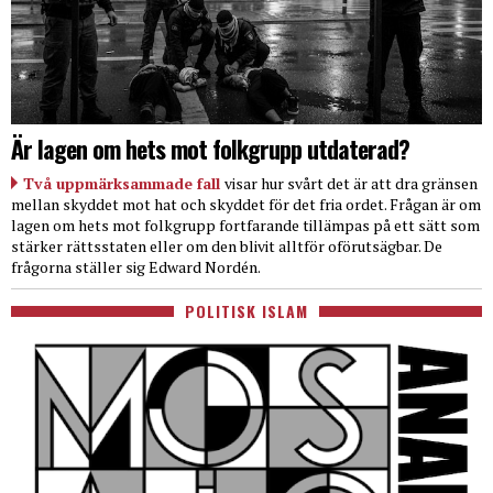
Är lagen om hets mot folkgrupp utdaterad?
Två uppmärksammade fall
visar hur svårt det är att dra gränsen
mellan skyddet mot hat och skyddet för det fria ordet. Frågan är om
lagen om hets mot folkgrupp fortfarande tillämpas på ett sätt som
stärker rättsstaten eller om den blivit alltför oförutsägbar. De
frågorna ställer sig Edward Nordén.
POLITISK ISLAM