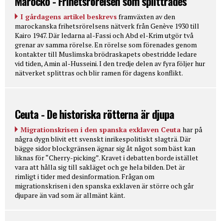
Marocko - Frihetsrörelsen som splittrades
I gårdagens artikel beskrevs
framväxten av den
marockanska frihetsrörelsens nätverk från Genève 1930 till
Kairo 1947. Där ledarna al-Fassi och Abd el-Krim utgör två
grenar av samma rörelse. En rörelse som förenades genom
kontakter till Muslimska brödraskapets obestridde ledare
vid tiden, Amin al-Husseini. I den tredje delen av fyra följer hur
nätverket splittras och blir ramen för dagens konflikt.
Ceuta - De historiska rötterna är djupa
Migrationskrisen i den spanska exklaven Ceuta
har på
några dygn blivit ett svenskt inrikespolitiskt slagträ. Där
bägge sidor blockgränsen ägnar sig åt något som bäst kan
liknas för “Cherry-picking”. Kravet i debatten borde istället
vara att hålla sig till sakläget och ge hela bilden. Det är
rimligt i tider med desinformation. Frågan om
migrationskrisen i den spanska exklaven är större och går
djupare än vad som är allmänt känt.