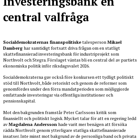
Investeringsbank en
central valfråga
Socialdemokraternas finanspolitiske
talesperson
Mikael
Damberg
har samtidigt fortsatt driva frågan om en statligt
skattefinansierad investeringsbank för industriprojekt som
Northvolt och Stegra. Förslaget väntas bli en central del av partiets
ekonomiska politik inför riksdagsvalet 2026.
Socialdemokraterna gav också före konkursen ett tydligt politiskt
stöd till Northvolt, både retoriskt och genom de reformer som
genomfördes under den förra mandatperioden som möjliggjorde
omfattande investeringar via offentliga institutioner och
pensionskapital.
Mot den bakgrunden framstår Peter Carlssons kritik som
finansiellt och politiskt logisk. Mycket talar för att en regering ledd
av
Magdalena Andersson
hade varit mer benägen att försöka
rädda Northvolt genom ytterligare statliga skattefinansierade
insatser. Inte minst mot bakgrund av de personliga band och privata