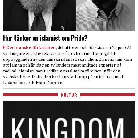
Hur tänker en islamist om Pride?
Den danske författaren
, debattören och föreläsaren Yaqoub Ali
var tidigare en aktiv rekryterare åt, och därmed bidragit till
uppbyggnaden av den danska islamistiska miljön. En miljö han kom
att lämna och är idag en av landets mest anlitade experter på
radikal islamism samt radikala muslimska rörelser. Inför den
svenska Pride-festivalen har han ställt upp på en intervju med
Ledarsidornas Edward Nordén.
KULTUR