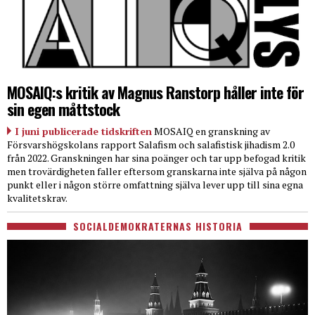
MOSAIQ:s kritik av Magnus Ranstorp håller inte för
sin egen måttstock
I juni publicerade tidskriften
MOSAIQ en granskning av
Försvarshögskolans rapport Salafism och salafistisk jihadism 2.0
från 2022. Granskningen har sina poänger och tar upp befogad kritik
men trovärdigheten faller eftersom granskarna inte själva på någon
punkt eller i någon större omfattning själva lever upp till sina egna
kvalitetskrav.
SOCIALDEMOKRATERNAS HISTORIA