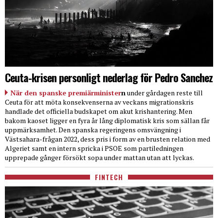
Ceuta-krisen personligt nederlag för Pedro Sanchez
När den spanske premiärminister
n
under gårdagen reste till
Ceuta för att möta konsekvenserna av veckans migrationskris
handlade det officiella budskapet om akut krishantering. Men
bakom kaoset ligger en fyra år lång diplomatisk kris som sällan får
uppmärksamhet. Den spanska regeringens omsvängning i
Västsahara-frågan 2022, dess pris i form av en brusten relation med
Algeriet samt en intern spricka i PSOE som partiledningen
upprepade gånger försökt sopa under mattan utan att lyckas.
FINTECH