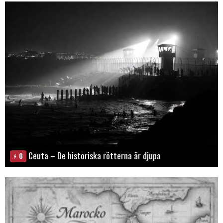
Ceuta – De historiska rötterna är djupa
0