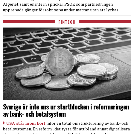
Algeriet samt en intern spricka i PSOE som partiledningen
upprepade gånger försökt sopa under mattan utan att lyckas.
FINTECH
Sverige är inte ens ur startblocken i reformeringen
av bank- och betalsystem
USA står inom kort
inför en total omstrukturering av bank- och
betalsystemen. En reform i det tysta för att bland annat digitalisera