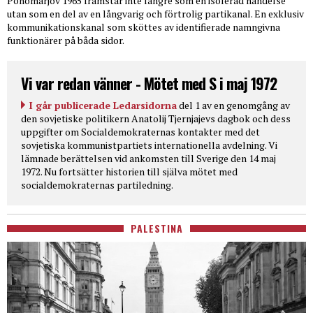
Ponomarjov 1965 framstår inte längre som en isolerad händelse
utan som en del av en långvarig och förtrolig partikanal. En exklusiv
kommunikationskanal som sköttes av identifierade namngivna
funktionärer på båda sidor.
Vi var redan vänner - Mötet med S i maj 1972
I går publicerade Ledarsidorna
del 1 av en genomgång av
den sovjetiske politikern Anatolij Tjernjajevs dagbok och dess
uppgifter om Socialdemokraternas kontakter med det
sovjetiska kommunistpartiets internationella avdelning. Vi
lämnade berättelsen vid ankomsten till Sverige den 14 maj
1972. Nu fortsätter historien till själva mötet med
socialdemokraternas partiledning.
PALESTINA