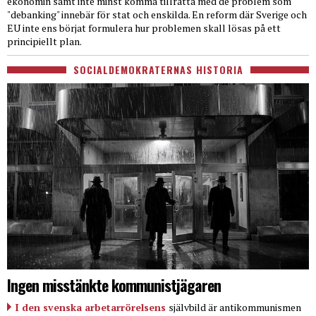
ekonomin samt inte minst komma tillrätta med de problem som
"debanking" innebär för stat och enskilda. En reform där Sverige och
EU inte ens börjat formulera hur problemen skall lösas på ett
principiellt plan.
SOCIALDEMOKRATERNAS HISTORIA
Ingen misstänkte kommunistjägaren
I den svenska arbetarrörelsens
självbild är antikommunismen