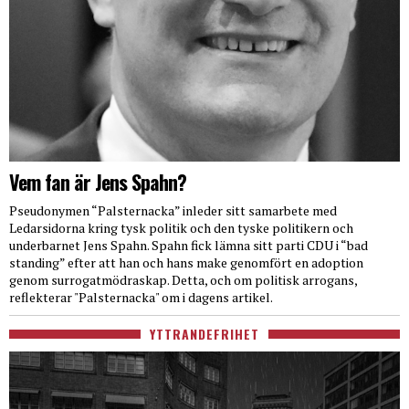
Vem fan är Jens Spahn?
Pseudonymen “Palsternacka” inleder sitt samarbete med
Ledarsidorna kring tysk politik och den tyske politikern och
underbarnet Jens Spahn. Spahn fick lämna sitt parti CDU i “bad
standing” efter att han och hans make genomfört en adoption
genom surrogatmödraskap. Detta, och om politisk arrogans,
reflekterar "Palsternacka" om i dagens artikel.
YTTRANDEFRIHET