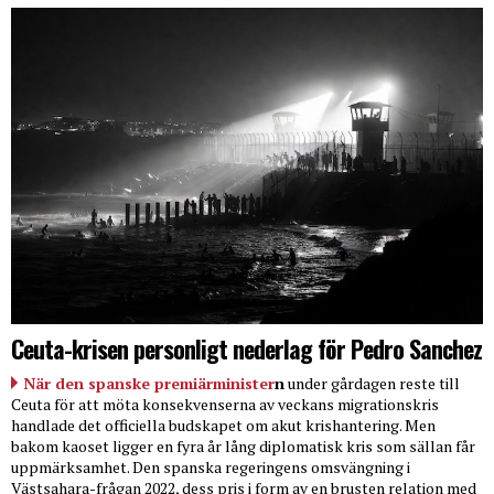
Ceuta-krisen personligt nederlag för Pedro Sanchez
När den spanske premiärminister
n
under gårdagen reste till
Ceuta för att möta konsekvenserna av veckans migrationskris
handlade det officiella budskapet om akut krishantering. Men
bakom kaoset ligger en fyra år lång diplomatisk kris som sällan får
uppmärksamhet. Den spanska regeringens omsvängning i
Västsahara-frågan 2022, dess pris i form av en brusten relation med