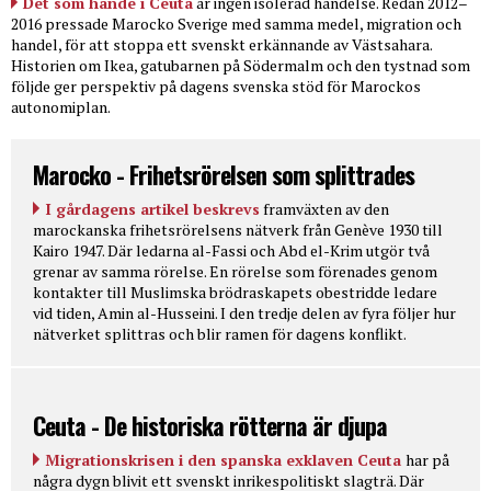
Det som hände i Ceuta
är ingen isolerad händelse. Redan 2012–
2016 pressade Marocko Sverige med samma medel, migration och
handel, för att stoppa ett svenskt erkännande av Västsahara.
Historien om Ikea, gatubarnen på Södermalm och den tystnad som
följde ger perspektiv på dagens svenska stöd för Marockos
autonomiplan.
Marocko - Frihetsrörelsen som splittrades
I gårdagens artikel beskrevs
framväxten av den
marockanska frihetsrörelsens nätverk från Genève 1930 till
Kairo 1947. Där ledarna al-Fassi och Abd el-Krim utgör två
grenar av samma rörelse. En rörelse som förenades genom
kontakter till Muslimska brödraskapets obestridde ledare
vid tiden, Amin al-Husseini. I den tredje delen av fyra följer hur
nätverket splittras och blir ramen för dagens konflikt.
Ceuta - De historiska rötterna är djupa
Migrationskrisen i den spanska exklaven Ceuta
har på
några dygn blivit ett svenskt inrikespolitiskt slagträ. Där