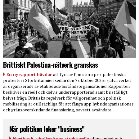
Brittiskt Palestina-nätverk granskas
En ny rapport hävdar
att fyra av fem stora pro-palestinska
protester i Storbritannien sedan den 7 oktober 2023 i själva verket
är organiserade av etablerade biståndsorganisationer. Rapporten
beskriver en reell och delvis underrapporterad samt bristfälligt
belyst fråga. Brittiska regelverk för välgörenhet och politisk
mobilisering är otillräckliga för att fånga upp hybridorganisationer
och gränsöverskridande finansiering, oavsett avsändare.
När politiken leker "business"
Northvolt, vindkraftens strukturella
olönsamhet och