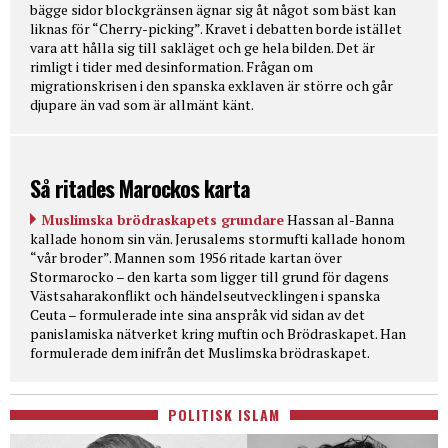
bägge sidor blockgränsen ägnar sig åt något som bäst kan
liknas för “Cherry-picking”. Kravet i debatten borde istället
vara att hålla sig till sakläget och ge hela bilden. Det är
rimligt i tider med desinformation. Frågan om
migrationskrisen i den spanska exklaven är större och går
djupare än vad som är allmänt känt.
Så ritades Marockos karta
Muslimska brödraskapets grundare
Hassan al-Banna
kallade honom sin vän. Jerusalems stormufti kallade honom
“vår broder”. Mannen som 1956 ritade kartan över
Stormarocko – den karta som ligger till grund för dagens
Västsaharakonflikt och händelseutvecklingen i spanska
Ceuta – formulerade inte sina anspråk vid sidan av det
panislamiska nätverket kring muftin och Brödraskapet. Han
formulerade dem inifrån det Muslimska brödraskapet.
POLITISK ISLAM