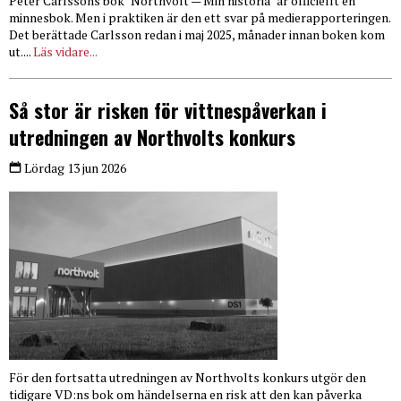
Peter Carlssons bok "Northvolt — Min historia" är officiellt en
minnesbok. Men i praktiken är den ett svar på medierapporteringen.
Det berättade Carlsson redan i maj 2025, månader innan boken kom
ut....
Läs vidare...
Så stor är risken för vittnespåverkan i
utredningen av Northvolts konkurs
Lördag 13 jun 2026
För den fortsatta utredningen av Northvolts konkurs utgör den
tidigare VD:ns bok om händelserna en risk att den kan påverka