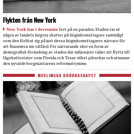
Flykten från New York
New York har i decennier
levt på en paradox. Staden tar ut
några av landets högsta skatter på höginkomsttagare samtidigt
som den förlitat sig på just dessa höginkomsttagares närvaro för
att finansiera sin välfärd. För närvarande sker en form av
demografisk förändring av staden där miljonärer väljer att flytta till
lågskattestater som Florida och Texas vilket påverkar och utmanar
den nyvalde borgmästarens reformutrymme.
MUSLIMSKA BRÖDRASKAPET