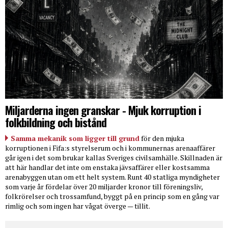
Miljarderna ingen granskar - Mjuk korruption i
folkbildning och bistånd
Samma mekanik som ligger till grund
för den mjuka
korruptionen i Fifa:s styrelserum och i kommunernas arenaaffärer
går igen i det som brukar kallas Sveriges civilsamhälle. Skillnaden är
att här handlar det inte om enstaka jävsaffärer eller kostsamma
arenabyggen utan om ett helt system. Runt 40 statliga myndigheter
som varje år fördelar över 20 miljarder kronor till föreningsliv,
folkrörelser och trossamfund, byggt på en princip som en gång var
rimlig och som ingen har vågat överge — tillit.