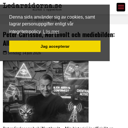
Ledarsidorna.se
Denna sida använder sig av cookies, samt
Tipsa oss idag
lagrar personuppgifter enligt vår
integritetspolicy
Läs mer
Peter Carlsson, Northvolt och mediebilden:
Allt var någon annans fel
Jag accepterar
Söndag 14 jun 2026