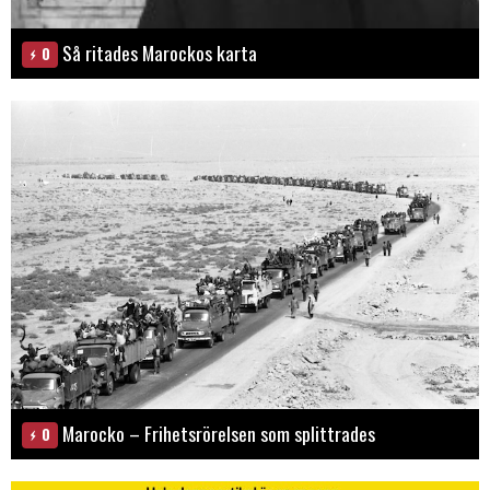
Så ritades Marockos karta
0
Marocko – Frihetsrörelsen som splittrades
0