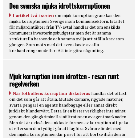
Den svenska mjuka idrottskorruptionen
I artikel två i serien
om mjuk korruption granskas den
mjuka korruptionen i Sverige inom kommunsektorn. Istället
för miljardintäkter från TV-avtal handlar det om enskilda
kommuners investeringsbudgetar men det är samma
strukturella beroende och samma ovilja att ställa krav som
går igen. Som möts med det svenskaste av alla
krishanteringsmodeller: Att inte göra någonting.
Mjuk korruption inom idrotten - resan runt
regelverken
När fotbollens korruption diskuteras
handlar det oftast
om det som går att åtala. Mutade domare, riggade matcher,
svarta pengar i en agents handbagage eller annat direkt
juridiskt klandervärt. Detta är en bister verklighet inte minst
genom den gängkriminella infiltrationen av agentmarknaden.
Men det är också den enklaste formen av korruption att peka
ut eftersom den tydligt går att lagföra. Svårare är det med
den mjuka korruptionen där priset för att bortse ifrån den är