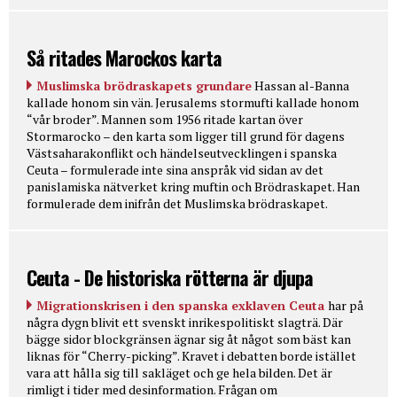
Så ritades Marockos karta
Muslimska brödraskapets grundare
Hassan al-Banna
kallade honom sin vän. Jerusalems stormufti kallade honom
“vår broder”. Mannen som 1956 ritade kartan över
Stormarocko – den karta som ligger till grund för dagens
Västsaharakonflikt och händelseutvecklingen i spanska
Ceuta – formulerade inte sina anspråk vid sidan av det
panislamiska nätverket kring muftin och Brödraskapet. Han
formulerade dem inifrån det Muslimska brödraskapet.
Ceuta - De historiska rötterna är djupa
Migrationskrisen i den spanska exklaven Ceuta
har på
några dygn blivit ett svenskt inrikespolitiskt slagträ. Där
bägge sidor blockgränsen ägnar sig åt något som bäst kan
liknas för “Cherry-picking”. Kravet i debatten borde istället
vara att hålla sig till sakläget och ge hela bilden. Det är
rimligt i tider med desinformation. Frågan om