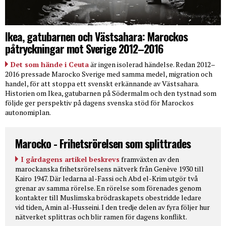
Ikea, gatubarnen och Västsahara: Marockos
påtryckningar mot Sverige 2012–2016
Det som hände i Ceuta
är ingen isolerad händelse. Redan 2012–
2016 pressade Marocko Sverige med samma medel, migration och
handel, för att stoppa ett svenskt erkännande av Västsahara.
Historien om Ikea, gatubarnen på Södermalm och den tystnad som
följde ger perspektiv på dagens svenska stöd för Marockos
autonomiplan.
Marocko - Frihetsrörelsen som splittrades
I gårdagens artikel beskrevs
framväxten av den
marockanska frihetsrörelsens nätverk från Genève 1930 till
Kairo 1947. Där ledarna al-Fassi och Abd el-Krim utgör två
grenar av samma rörelse. En rörelse som förenades genom
kontakter till Muslimska brödraskapets obestridde ledare
vid tiden, Amin al-Husseini. I den tredje delen av fyra följer hur
nätverket splittras och blir ramen för dagens konflikt.