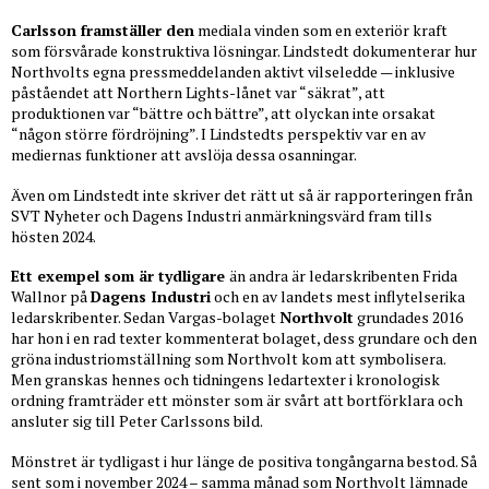
Carlsson framställer den
mediala vinden som en exteriör kraft
som försvårade konstruktiva lösningar. Lindstedt dokumenterar hur
Northvolts egna pressmeddelanden aktivt vilseledde — inklusive
påståendet att Northern Lights-lånet var “säkrat”, att
produktionen var “bättre och bättre”, att olyckan inte orsakat
“någon större fördröjning”. I Lindstedts perspektiv var en av
mediernas funktioner att avslöja dessa osanningar.
Även om Lindstedt inte skriver det rätt ut så är rapporteringen från
SVT Nyheter och Dagens Industri anmärkningsvärd fram tills
hösten 2024.
Ett exempel som är tydligare
än andra är ledarskribenten Frida
Wallnor på
Dagens Industri
och en av landets mest inflytelserika
ledarskribenter. Sedan Vargas-bolaget
Northvolt
grundades 2016
har hon i en rad texter kommenterat bolaget, dess grundare och den
gröna industriomställning som Northvolt kom att symbolisera.
Men granskas hennes och tidningens ledartexter i kronologisk
ordning framträder ett mönster som är svårt att bortförklara och
ansluter sig till Peter Carlssons bild.
Mönstret är tydligast i hur länge de positiva tongångarna bestod. Så
sent som i november 2024 – samma månad som Northvolt lämnade