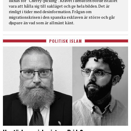
liknas för “Cherry-picking”. Kravet i debatten borde istället
vara att hålla sig till sakläget och ge hela bilden. Det är
rimligt i tider med desinformation. Frågan om
migrationskrisen i den spanska exklaven är större och går
djupare än vad som är allmänt känt.
POLITISK ISLAM