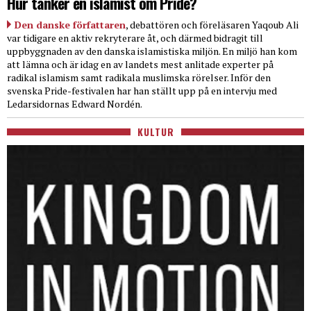
Hur tänker en islamist om Pride?
Den danske författaren
, debattören och föreläsaren Yaqoub Ali
var tidigare en aktiv rekryterare åt, och därmed bidragit till
uppbyggnaden av den danska islamistiska miljön. En miljö han kom
att lämna och är idag en av landets mest anlitade experter på
radikal islamism samt radikala muslimska rörelser. Inför den
svenska Pride-festivalen har han ställt upp på en intervju med
Ledarsidornas Edward Nordén.
KULTUR