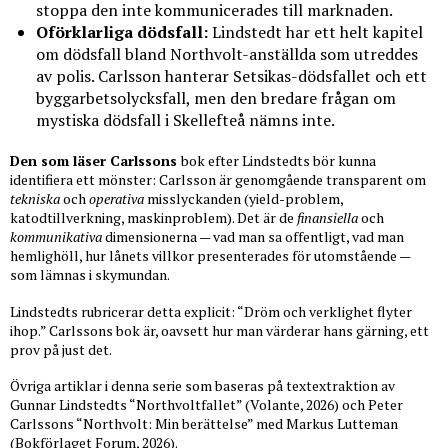
stoppa den inte kommunicerades till marknaden.
Oförklarliga dödsfall:
Lindstedt har ett helt kapitel
om dödsfall bland Northvolt-anställda som utreddes
av polis. Carlsson hanterar Setsikas-dödsfallet och ett
byggarbetsolycksfall, men den bredare frågan om
mystiska dödsfall i Skellefteå nämns inte.
Den som läser Carlssons
bok efter Lindstedts bör kunna
identifiera ett mönster: Carlsson är genomgående transparent om
tekniska
och
operativa
misslyckanden (yield-problem,
katodtillverkning, maskinproblem). Det är de
finansiella
och
kommunikativa
dimensionerna — vad man sa offentligt, vad man
hemlighöll, hur lånets villkor presenterades för utomstående —
som lämnas i skymundan.
Lindstedts rubricerar detta explicit: “Dröm och verklighet flyter
ihop.” Carlssons bok är, oavsett hur man värderar hans gärning, ett
prov på just det.
Övriga artiklar i denna serie som baseras på textextraktion av
Gunnar Lindstedts “Northvoltfallet” (Volante, 2026) och Peter
Carlssons “Northvolt: Min berättelse” med Markus Lutteman
(Bokförlaget Forum, 2026).