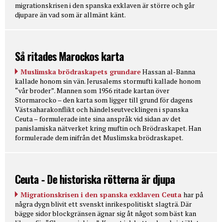
migrationskrisen i den spanska exklaven är större och går
djupare än vad som är allmänt känt.
Så ritades Marockos karta
Muslimska brödraskapets grundare
Hassan al-Banna
kallade honom sin vän. Jerusalems stormufti kallade honom
“vår broder”. Mannen som 1956 ritade kartan över
Stormarocko – den karta som ligger till grund för dagens
Västsaharakonflikt och händelseutvecklingen i spanska
Ceuta – formulerade inte sina anspråk vid sidan av det
panislamiska nätverket kring muftin och Brödraskapet. Han
formulerade dem inifrån det Muslimska brödraskapet.
Ceuta - De historiska rötterna är djupa
Migrationskrisen i den spanska exklaven Ceuta
har på
några dygn blivit ett svenskt inrikespolitiskt slagträ. Där
bägge sidor blockgränsen ägnar sig åt något som bäst kan