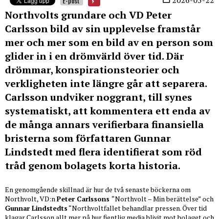
E-post
Northvolts grundare och VD Peter
Carlsson bild av sin upplevelse framstår
mer och mer som en bild av en person som
glider in i en drömvärld över tid. Där
drömmar, konspirationsteorier och
verkligheten inte längre går att separera.
Carlsson undviker noggrant, till synes
systematiskt, att kommentera ett enda av
de många annars verifierbara finansiella
bristerna som författaren Gunnar
Lindstedt med flera identifierat som röd
tråd genom bolagets korta historia.
En genomgående skillnad är hur de två senaste böckerna om
Northvolt, VD:n
Peter Carlssons
“Northvolt – Min berättelse” och
Gunnar Lindstedts
“Northvoltfallet behandlar pressen. Över tid
klagar Carlsson allt mer på hur fientlig media blivit mot bolaget och