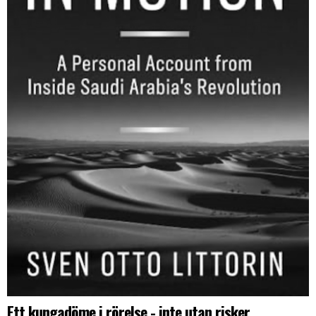
Ett kungadöme i rörelse - inte utan risker