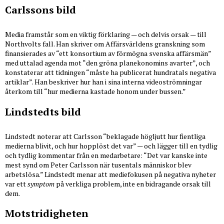
Carlssons bild
Media framstår som en viktig förklaring — och delvis orsak — till
Northvolts fall. Han skriver om Affärsvärldens granskning som
finansierades av “ett konsortium av förmögna svenska affärsmän”
med uttalad agenda mot “den gröna planekonomins avarter”, och
konstaterar att tidningen “måste ha publicerat hundratals negativa
artiklar”. Han beskriver hur han i sina interna videoströmningar
återkom till “hur medierna kastade honom under bussen.”
Lindstedts bild
Lindstedt noterar att Carlsson “beklagade högljutt hur fientliga
medierna blivit, och hur hopplöst det var” — och lägger till en tydlig
och tydlig kommentar från en medarbetare: “Det var kanske inte
mest synd om Peter Carlsson när tusentals människor blev
arbetslösa.” Lindstedt menar att mediefokusen på negativa nyheter
var ett
symptom
på verkliga problem, inte en bidragande orsak till
dem.
Motstridigheten