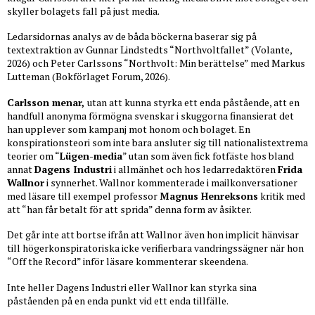
skyller bolagets fall på just media.
Ledarsidornas analys av de båda böckerna baserar sig på
textextraktion av Gunnar Lindstedts “Northvoltfallet” (Volante,
2026) och Peter Carlssons “Northvolt: Min berättelse” med Markus
Lutteman (Bokförlaget Forum, 2026).
Carlsson menar,
utan att kunna styrka ett enda påstående, att en
handfull anonyma förmögna svenskar i skuggorna finansierat det
han upplever som kampanj mot honom och bolaget. En
konspirationsteori som inte bara ansluter sig till nationalistextrema
teorier om “
Lügen-media
” utan som även fick fotfäste hos bland
annat
Dagens Industri
i allmänhet och hos ledarredaktören
Frida
Wallnor
i synnerhet. Wallnor kommenterade i mailkonversationer
med läsare till exempel professor
Magnus Henreksons
kritik med
att “han får betalt för att sprida” denna form av åsikter.
Det går inte att bortse ifrån att Wallnor även hon implicit hänvisar
till högerkonspiratoriska icke verifierbara vandringssägner när hon
“Off the Record” inför läsare kommenterar skeendena.
Inte heller Dagens Industri eller Wallnor kan styrka sina
påståenden på en enda punkt vid ett enda tillfälle.