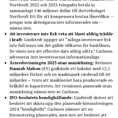
Northvolt 2022 och 2023 tvingades betala in
sammanlagt 346 miljoner dollar till dotterbolaget
Northvolt Ett för att kompensera brutna lånevillkor —
pengar som aktieägarna inte informerades om —
nämns inte.
Att investerare inte fick veta att lånet aldrig trädde
i kraft:
Lindstedt uppger att “många investerare fick
inte full insyn när det gällde villkoren för banklånen.
De visste inte att effective date aldrig nåtts.” Carlsson
adresserar inte investerarnas informationsläge.
Årsredovisningen 2023 utan anmärkning:
Revisorn
Hamish Mabon
(EY) godkände ett bokslut med 12,5
miljarders förlust och en maskinpark värderad till 60
miljarder — trots att maskineriet bara producerade en
bråkdel av kapaciteten. Att revisionen passerade utan
anmärkning nämns inte av Carlsson.
IPO-beslutets hemlighållande:
Lindstedt skriver att
beslutet att skjuta upp den planerade börsnoteringen
2024 “hemlighölls”. Carlsson nämner att en
börsnotering planerades, men inte att beslutet att