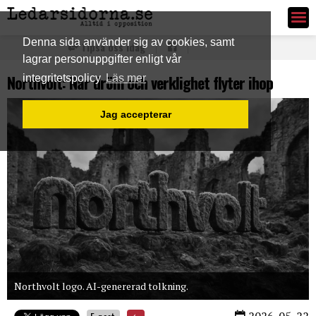
Ledarsidorna.se
Denna sida använder sig av cookies, samt
Tipsa oss idag
lagrar personuppgifter enligt vår
Northvolt: När dröm och verklighet flyter ihop
integritetspolicy
Läs mer
Jag accepterar
Northvolt logo. AI-genererad tolkning.
2026-05-22