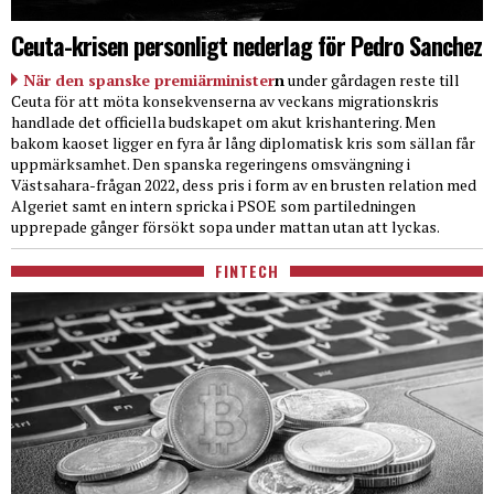
Ceuta-krisen personligt nederlag för Pedro Sanchez
När den spanske premiärminister
n
under gårdagen reste till
Ceuta för att möta konsekvenserna av veckans migrationskris
handlade det officiella budskapet om akut krishantering. Men
bakom kaoset ligger en fyra år lång diplomatisk kris som sällan får
uppmärksamhet. Den spanska regeringens omsvängning i
Västsahara-frågan 2022, dess pris i form av en brusten relation med
Algeriet samt en intern spricka i PSOE som partiledningen
upprepade gånger försökt sopa under mattan utan att lyckas.
FINTECH