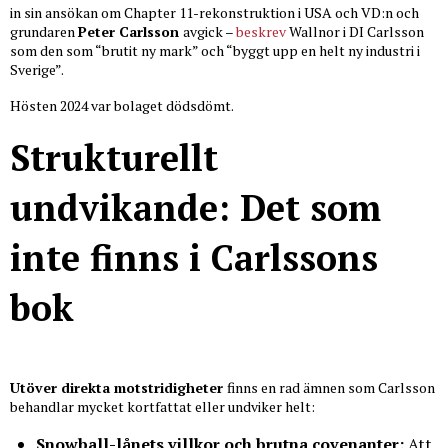
in sin ansökan om Chapter 11-rekonstruktion i USA och VD:n och
grundaren
Peter Carlsson
avgick –
beskrev
Wallnor i DI Carlsson
som den som “brutit ny mark” och “byggt upp en helt ny industri i
Sverige”.
Hösten 2024 var bolaget dödsdömt.
Strukturellt
undvikande: Det som
inte finns i Carlssons
bok
Utöver direkta motstridigheter
finns en rad ämnen som Carlsson
behandlar mycket kortfattat eller undviker helt:
Snowball-lånets villkor och brutna covenanter:
Att