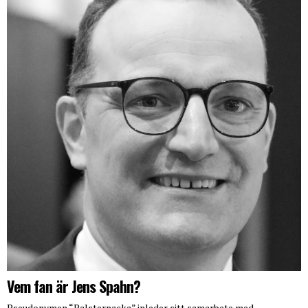
Vem fan är Jens Spahn?
Pseudonymen “Palsternacka” inleder sitt samarbete med