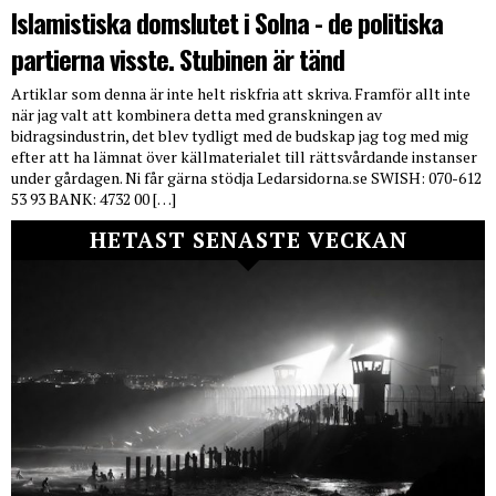
Islamistiska domslutet i Solna - de politiska
partierna visste. Stubinen är tänd
Artiklar som denna är inte helt riskfria att skriva. Framför allt inte
när jag valt att kombinera detta med granskningen av
bidragsindustrin, det blev tydligt med de budskap jag tog med mig
efter att ha lämnat över källmaterialet till rättsvårdande instanser
under gårdagen. Ni får gärna stödja Ledarsidorna.se SWISH: 070-612
53 93 BANK: 4732 00 […]
HETAST SENASTE VECKAN