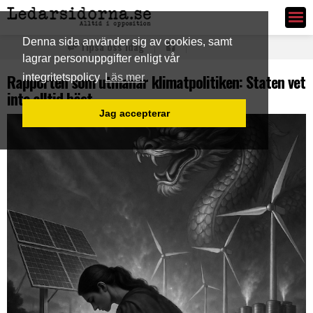
Ledarsidorna.se
Denna sida använder sig av cookies, samt
Tipsa oss idag
lagrar personuppgifter enligt vår
Rapporten som utmanar klimatpolitiken: Staten vet
integritetspolicy
Läs mer
inte alltid bäst
Jag accepterar