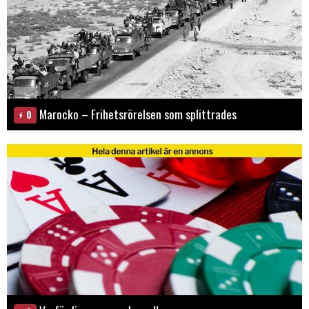
Marocko – Frihetsrörelsen som splittrades
0