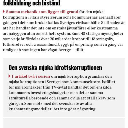
folkbildning och bistånd
Samma mekanik som ligger till grund
för den mjuka
korruptionen i Fifa:s styrelserum och i kommunernas arenaaffärer
går igen i det som brukar kallas Sveriges civilsamhälle. Skillnaden är
att här handlar det inte om enstaka jävsaffärer eller kostsamma
arenabyggen utan om ett helt system. Runt 40 statliga myndigheter
som varje år fördelar över 20 miljarder kronor till föreningsliv,
folkrörelser och trossamfund, byggt på en princip som en gång var
rimlig och som ingen har vågat överge — tillit.
Den svenska mjuka idrottskorruptionen
I artikel två i serien
om mjuk korruption granskas den
mjuka korruptionen i Sverige inom kommunsektorn. Istället
för miljardintäkter från TV-avtal handlar det om enskilda
kommuners investeringsbudgetar men det är samma
strukturella beroende och samma ovilja att ställa krav som
går igen. Som möts med det svenskaste av alla
krishanteringsmodeller: Att inte göra någonting.