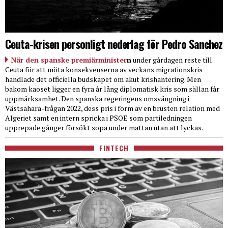
Ceuta-krisen personligt nederlag för Pedro Sanchez
När den spanske premiärminister
n
under gårdagen reste till
Ceuta för att möta konsekvenserna av veckans migrationskris
handlade det officiella budskapet om akut krishantering. Men
bakom kaoset ligger en fyra år lång diplomatisk kris som sällan får
uppmärksamhet. Den spanska regeringens omsvängning i
Västsahara-frågan 2022, dess pris i form av en brusten relation med
Algeriet samt en intern spricka i PSOE som partiledningen
upprepade gånger försökt sopa under mattan utan att lyckas.
FINTECH