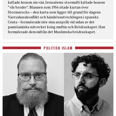
kallade honom sin vän. Jerusalems stormufti kallade honom
“vår broder”. Mannen som 1956 ritade kartan över
Stormarocko – den karta som ligger till grund för dagens
Västsaharakonflikt och händelseutvecklingen i spanska
Ceuta – formulerade inte sina anspråk vid sidan av det
panislamiska nätverket kring muftin och Brödraskapet. Han
formulerade dem inifrån det Muslimska brödraskapet.
POLITISK ISLAM