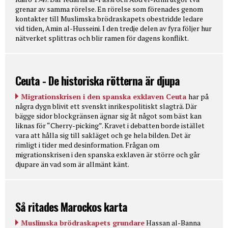
grenar av samma rörelse. En rörelse som förenades genom
kontakter till Muslimska brödraskapets obestridde ledare
vid tiden, Amin al-Husseini. I den tredje delen av fyra följer hur
nätverket splittras och blir ramen för dagens konflikt.
Ceuta - De historiska rötterna är djupa
Migrationskrisen i den spanska exklaven Ceuta
har på
några dygn blivit ett svenskt inrikespolitiskt slagträ. Där
bägge sidor blockgränsen ägnar sig åt något som bäst kan
liknas för “Cherry-picking”. Kravet i debatten borde istället
vara att hålla sig till sakläget och ge hela bilden. Det är
rimligt i tider med desinformation. Frågan om
migrationskrisen i den spanska exklaven är större och går
djupare än vad som är allmänt känt.
Så ritades Marockos karta
Muslimska brödraskapets grundare
Hassan al-Banna