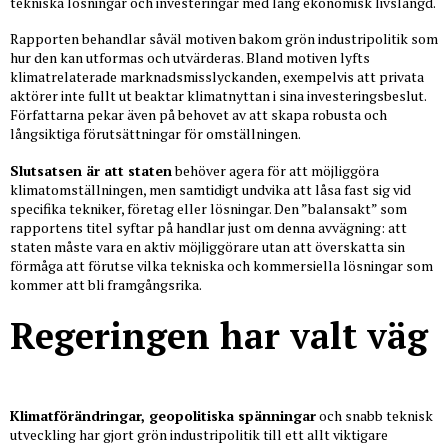
tekniska lösningar och investeringar med lång ekonomisk livslängd.
Rapporten behandlar såväl motiven bakom grön industripolitik som
hur den kan utformas och utvärderas. Bland motiven lyfts
klimatrelaterade marknadsmisslyckanden, exempelvis att privata
aktörer inte fullt ut beaktar klimatnyttan i sina investeringsbeslut.
Författarna pekar även på behovet av att skapa robusta och
långsiktiga förutsättningar för omställningen.
Slutsatsen är att staten
behöver agera för att möjliggöra
klimatomställningen, men samtidigt undvika att låsa fast sig vid
specifika tekniker, företag eller lösningar. Den ”balansakt” som
rapportens titel syftar på handlar just om denna avvägning: att
staten måste vara en aktiv möjliggörare utan att överskatta sin
förmåga att förutse vilka tekniska och kommersiella lösningar som
kommer att bli framgångsrika.
Regeringen har valt väg
Klimatförändringar, geopolitiska spänningar
och snabb teknisk
utveckling har gjort grön industripolitik till ett allt viktigare