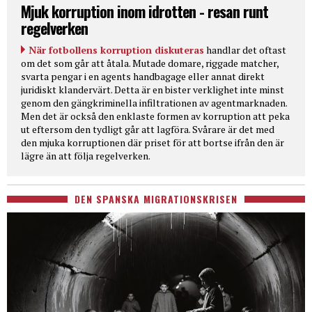
Mjuk korruption inom idrotten - resan runt
regelverken
När fotbollens korruption diskuteras
handlar det oftast
om det som går att åtala. Mutade domare, riggade matcher,
svarta pengar i en agents handbagage eller annat direkt
juridiskt klandervärt. Detta är en bister verklighet inte minst
genom den gängkriminella infiltrationen av agentmarknaden.
Men det är också den enklaste formen av korruption att peka
ut eftersom den tydligt går att lagföra. Svårare är det med
den mjuka korruptionen där priset för att bortse ifrån den är
lägre än att följa regelverken.
DEN SPANSKA MIGRATIONSKRISEN