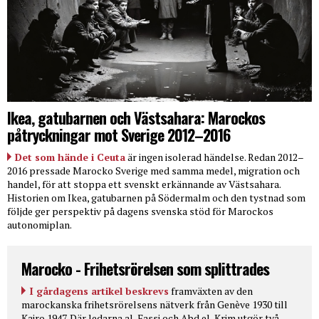
Ikea, gatubarnen och Västsahara: Marockos
påtryckningar mot Sverige 2012–2016
Det som hände i Ceuta
är ingen isolerad händelse. Redan 2012–
2016 pressade Marocko Sverige med samma medel, migration och
handel, för att stoppa ett svenskt erkännande av Västsahara.
Historien om Ikea, gatubarnen på Södermalm och den tystnad som
följde ger perspektiv på dagens svenska stöd för Marockos
autonomiplan.
Marocko - Frihetsrörelsen som splittrades
I gårdagens artikel beskrevs
framväxten av den
marockanska frihetsrörelsens nätverk från Genève 1930 till
Kairo 1947. Där ledarna al-Fassi och Abd el-Krim utgör två