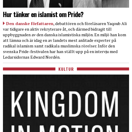
Hur tänker en islamist om Pride?
Den danske författaren
, debattören och föreläsaren Yaqoub Ali
var tidigare en aktiv rekryterare åt, och därmed bidragit till
uppbyggnaden av den danska islamistiska miljön. En miljö han kom
att lämna och är idag en av landets mest anlitade experter på
radikal islamism samt radikala muslimska rörelser. Inför den
svenska Pride-festivalen har han ställt upp på en intervju med
Ledarsidornas Edward Nordén.
KULTUR