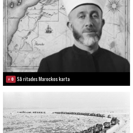
Så ritades Marockos karta
0