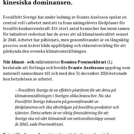
kinesiska dominansen.
Fossilfritt Sverige har under ledning av Svante Axelsson spelat en
central roll i arbetet med att ta fram näringslivets färdplaner för
fossilfri konkurrenskraft. Ett stort antal branscher har inom ramen
för initiativet redovisat hur de avser att nå klimatneutralitet senast
år 2045. Arbetet har påbörjats, men genomförandet är en långsiktig
process som kräver både uppföljning och vidareutveckling för att
påskynda den svenska klimatomställningen.
När klimat- och
miljöminister
Romina Pourmokhtari
(L)
beslutade att förlänga och bredda
Svante Axelssons
uppdrag som
nationell samordnare till och med den 31 december 2026 betonade
hon betydelsen av arbetet.
– Fossilfritt Sverige är en effektiv plattform för att driva på
klimatomställningen i Sveriges olika branscher. Nu ska
Fossilfritt Sverige fokusera på genomförandet av
färdplanerna och öka efterfrågan på fossilfria produkter och
tjänster. Detta arbete är en viktig förutsättning för att
Sverige ska nå vårt klimatmål om nettonollutsläpp senast
år 2045, sade Pourmokhtari.