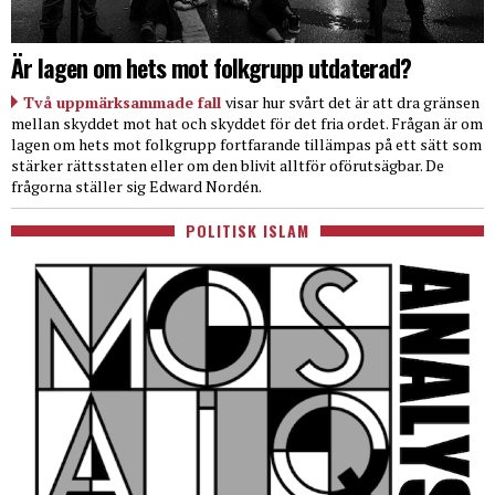
Är lagen om hets mot folkgrupp utdaterad?
Två uppmärksammade fall
visar hur svårt det är att dra gränsen
mellan skyddet mot hat och skyddet för det fria ordet. Frågan är om
lagen om hets mot folkgrupp fortfarande tillämpas på ett sätt som
stärker rättsstaten eller om den blivit alltför oförutsägbar. De
frågorna ställer sig Edward Nordén.
POLITISK ISLAM