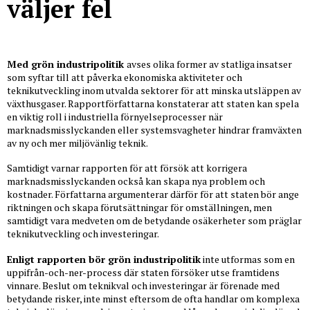
väljer fel
Med grön industripolitik
avses olika former av statliga insatser
som syftar till att påverka ekonomiska aktiviteter och
teknikutveckling inom utvalda sektorer för att minska utsläppen av
växthusgaser. Rapportförfattarna konstaterar att staten kan spela
en viktig roll i industriella förnyelseprocesser när
marknadsmisslyckanden eller systemsvagheter hindrar framväxten
av ny och mer miljövänlig teknik.
Samtidigt varnar rapporten för att försök att korrigera
marknadsmisslyckanden också kan skapa nya problem och
kostnader. Författarna argumenterar därför för att staten bör ange
riktningen och skapa förutsättningar för omställningen, men
samtidigt vara medveten om de betydande osäkerheter som präglar
teknikutveckling och investeringar.
Enligt rapporten bör grön industripolitik
inte utformas som en
uppifrån-och-ner-process där staten försöker utse framtidens
vinnare. Beslut om teknikval och investeringar är förenade med
betydande risker, inte minst eftersom de ofta handlar om komplexa