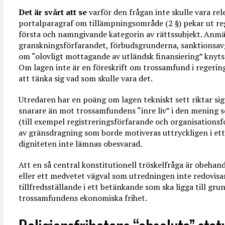
Det är svårt att se
varför den frågan inte skulle vara rel
portalparagraf om tillämpningsområde (2 §) pekar ut r
första och namngivande kategorin av rättssubjekt. Anmä
granskningsförfarandet, förbudsgrunderna, sanktionsav
om “olovligt mottagande av utländsk finansiering” knyts al
Om lagen inte är en föreskrift om trossamfund i regeri
att tänka sig vad som skulle vara det.
Utredaren har en poäng om lagen tekniskt sett riktar s
snarare än mot trossamfundens “inre liv” i den mening s
(till exempel registreringsförfarande och organisations
av gränsdragning som borde motiveras uttryckligen i et
digniteten inte lämnas obesvarad.
Att en så central konstitutionell tröskelfråga är obehan
eller ett medvetet vägval som utredningen inte redovisar
tillfredsställande i ett betänkande som ska ligga till gru
trossamfundens ekonomiska frihet.