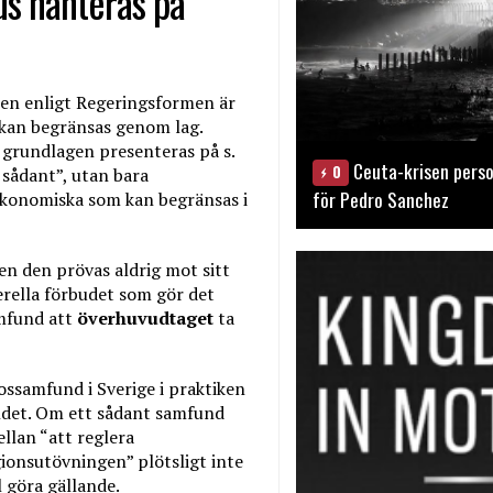
us hanteras på
eten enligt Regeringsformen är
s kan begränsas genom lag.
 grundlagen presenteras på s.
Ceuta-krisen perso
0
 sådant”, utan bara
för Pedro Sanchez
 ekonomiska som kan begränsas i
 Men den prövas aldrig mot sitt
erella förbudet som gör det
amfund att
överhuvudtaget
ta
ssamfund i Sverige i praktiken
andet. Om ett sådant samfund
llan “att reglera
gionsutövningen” plötsligt inte
l göra gällande.