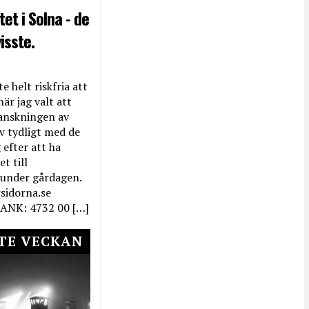
et i Solna - de
isste.
e helt riskfria att
när jag valt att
anskningen av
ev tydligt med de
efter att ha
t till
 under gårdagen.
rsidorna.se
ANK: 4732 00 […]
TE VECKAN