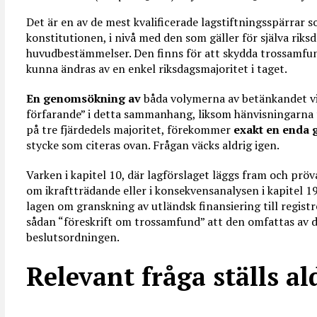
Det är en av de mest kvalificerade lagstiftningsspärrar s
konstitutionen, i nivå med den som gäller för själva rik
huvudbestämmelser. Den finns för att skydda trossamfund
kunna ändras av en enkel riksdagsmajoritet i taget.
En genomsökning av
båda volymerna av betänkandet vis
förfarande” i detta sammanhang, liksom hänvisningarna t
på tre fjärdedels majoritet, förekommer
exakt en enda 
stycke som citeras ovan. Frågan väcks aldrig igen.
Varken i kapitel 10, där lagförslaget läggs fram och pröv
om ikraftträdande eller i konsekvensanalysen i kapitel 1
lagen om granskning av utländsk finansiering till regist
sådan “föreskrift om trossamfund” att den omfattas av d
beslutsordningen.
Relevant fråga ställs al