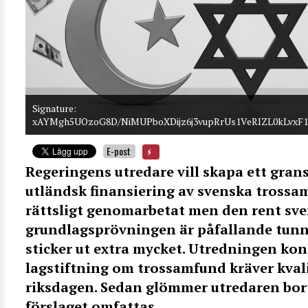
Signature:
xAYMgh5UOzoG8D/NiMUPboXDijz6j3vupRrUs1VeRIZL0kLvxF
E-post
Regeringens utredare vill skapa ett gra
utländsk finansiering av svenska trossam
rättsligt genomarbetat men den rent sv
grundlagsprövningen är påfallande tunn
sticker ut extra mycket. Utredningen kons
lagstiftning om trossamfund kräver kvali
riksdagen. Sedan glömmer utredaren bor
förslaget omfattas.