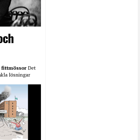
och
 fittmössor
Det
nkla lösningar