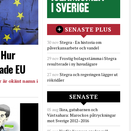
SENASTE PLUS
30 nov
Stegra - En historia om
påverkansarbete och vandel
- Hur
F5YpyAw98qnlWPr0MjsqdUedrhc7Twe9ouLGQUPI4tuzHAyuW/huHecy
29 nov
Frostig bolagsstämma i Stegra
resulterade i ny huvudägare
ade EU
27 nov
Stegra och regeringen lägger ut
rökridåer
 är okänt namn i
SENASTE
05 aug
Ikea, gatubarnen och
Västsahara: Marockos påtryckningar
mot Sverige 2012–2016