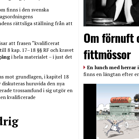
om finns i den svenska
sdagsordningens
ens rättsliga ställning från att
Om förnuft 
ar att frasen “kvalificerat
fittmössor
ill 8 kap. 17–18 §§ RF och kravet
gång
i hela materialet – i just det
En lunch med herrar i
finns en längtan efter e
as mot grundlagen, i kapitel 18
9 diskuteras huruvida den nya
rerade trossamfund i sig utgör en
en kvalificerade
drig