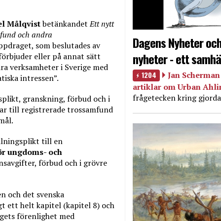
l Målqvist
betänkandet
Ett nytt
amfund och andra
Dagens Nyheter och
Uppdraget, som beslutades av
nyheter - ett samhä
förbjuder eller på annat sätt
ra verksamheter i Sverige med
1204
Jan Scherman 
tiska intressen”.
artiklar om Urban Ahl
frågetecken kring gjorda
likt, granskning, förbud och i
ar till registrerade trossamfund
mål.
ningsplikt till en
ör ungdoms- och
savgifter, förbud och i grövre
en och det svenska
t ett helt kapitel (kapitel 8) och
lagets förenlighet med