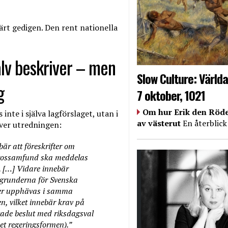
rt gedigen. Den rent nationella
älv beskriver – men
Slow Culture: Världa
g
7 oktober, 1021
Om hur Erik den Röde
inte i själva lagförslaget, utan i
av västerut
En återblick
iver utredningen:
är att föreskrifter om
trossamfund ska meddelas
). […] Vidare innebär
 grunderna för Svenska
ller upphävas i samma
, vilket innebär krav på
ttade beslut med riksdagsval
ket regeringsformen).”