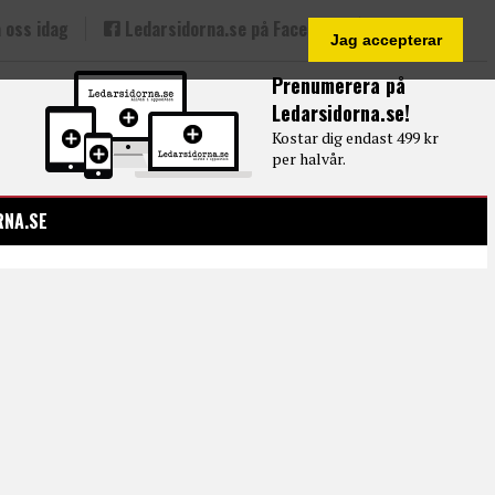
 oss idag
Ledarsidorna.se på Facebook
Jag accepterar
Prenumerera på
Ledarsidorna.se!
Kostar dig endast 499 kr
per halvår.
RNA.SE