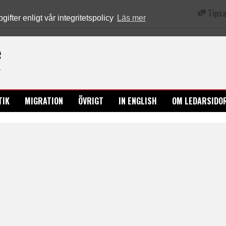
Tipsa
fter enligt vår integritetspolicy
Läs mer
Ledarsidorna.se
TIK
MIGRATION
ÖVRIGT
IN ENGLISH
OM LEDARSIDO