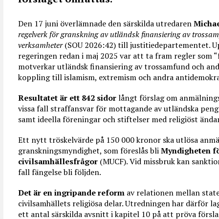
Den 17 juni överlämnade den särskilda utredaren
Michae
regelverk för granskning av utländsk finansiering av tross
verksamheter
(SOU 2026:42) till justitiedepartementet. 
regeringen redan i maj 2025 var att ta fram regler som “
motverkar utländsk finansiering av trossamfund och and
koppling till islamism, extremism och andra antidemokra
Resultatet är ett 842 sidor
långt förslag om anmälningsp
vissa fall straffansvar för mottagande av utländska peng
samt ideella föreningar och stiftelser med religiöst ända
Ett nytt tröskelvärde på 150 000 kronor ska utlösa anmäl
granskningsmyndighet, som föreslås bli
Myndigheten f
civilsamhällesfrågor
(MUCF). Vid missbruk kan sanktion
fall fängelse bli följden.
Det är en ingripande reform
av relationen mellan stat
civilsamhällets religiösa delar. Utredningen har därför lag
ett antal särskilda avsnitt i kapitel 10 på att pröva förs