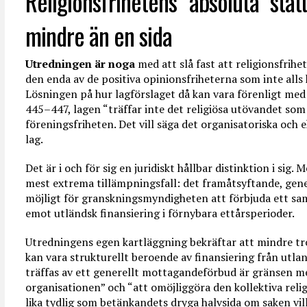
Religionsfrihetens “absoluta” stat
mindre än en sida
Utredningen är noga
med att slå fast att religionsfrih
den enda av de positiva opinionsfriheterna som inte all
Lösningen på hur lagförslaget då kan vara förenligt med
445–447, lagen “träffar inte det religiösa utövandet som
föreningsfriheten. Det vill säga det organisatoriska och
lag.
Det är i och för sig en juridiskt hållbar distinktion i sig.
mest extrema tillämpningsfall: det framåtsyftande, gen
möjligt för granskningsmyndigheten att förbjuda ett s
emot utländsk finansiering i förnybara ettårsperioder.
Utredningens egen kartläggning bekräftar att mindre tro
kan vara strukturellt beroende av finansiering från utl
träffas av ett generellt mottagandeförbud är gränsen me
organisationen” och “att omöjliggöra den kollektiva reli
lika tydlig som betänkandets dryga halvsida om saken vil