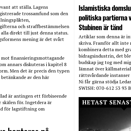
Islamistiska domslut
evant att ställa. Lagens
egistrerade trossamfund som den
politiska partierna v
lningsplikten,
Stubinen är tänd
gifterna och straffbestämmelsen
la direkt till just denna status.
Artiklar som denna är int
ngsformens mening är det svårt
skriva. Framför allt inte 
kombinera detta med gr
bidragsindustrin, det bl
ig mot finansieringsmottagande
budskap jag tog med mig 
om annars diskuteras i kapitel 8
lämnat över källmateriale
form. Men det är precis den typen
rättsvårdande instanser
t betänkande av den här
Ni får gärna stödja Leda
SWISH: 070-612 53 93 B
dlad är antingen ett förbiseende
HETAST SENAS
 skälen för. Ingetdera är
nd för lagstiftning om