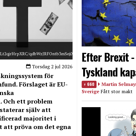
Efter Brexit 
1Lt2qjrHrpXRC/qdbWzJRFOntb3mSejiXknH3LWWHEyv/XIhBDyi6BLW
Torsdag 2 jul 2026
Tyskland kap
nskningssystem för
fund. Förslaget är EU-
660
Martin Selmayr
Sverige
Fått stor makt
enska
. Och ett problem
taterar själv att
ficerad majoritet i
t att pröva om det egna