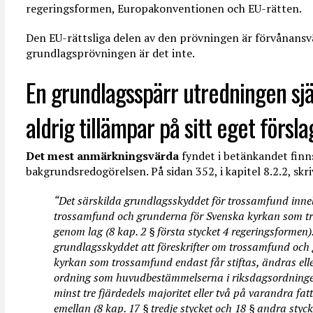
regeringsformen, Europakonventionen och EU-rätten.
Den EU-rättsliga delen av den prövningen är förvånansvä
grundlagsprövningen är det inte.
En grundlagsspärr utredningen sj
aldrig tillämpar på sitt eget försla
Det mest anmärkningsvärda
fyndet i betänkandet finns 
bakgrundsredogörelsen. På sidan 352, i kapitel 8.2.2, skr
“Det särskilda grundlagsskyddet för trossamfund inneb
trossamfund och grunderna för Svenska kyrkan som 
genom lag (8 kap. 2 § första stycket 4 regeringsformen
grundlagsskyddet att föreskrifter om trossamfund och
kyrkan som trossamfund endast får stiftas, ändras e
ordning som huvudbestämmelserna i riksdagsordningen
minst tre fjärdedels majoritet eller två på varandra fa
emellan (8 kap. 17 § tredje stycket och 18 § andra styc