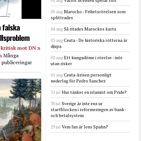
05 aug
Varför licensen spelar roll
05 aug
Marocko - Frihetsrörelsen som
splittrades
 falska
04 aug
Så ritades Marockos karta
llsproblem
03 aug
Ceuta - De historiska rötterna är
djupa
kritisk mot DN:s
in
Många
02 aug
Ett kungadöme i rörelse - inte
 publiceringar
utan risker
01 aug
Ceuta-krisen personligt
nederlag för Pedro Sanchez
31 jul
Hur tänker en islamist om Pride?
30 jul
Sverige är inte ens ur
startblocken i reformeringen av bank-
och betalsystem
29 jul
Vem fan är Jens Spahn?