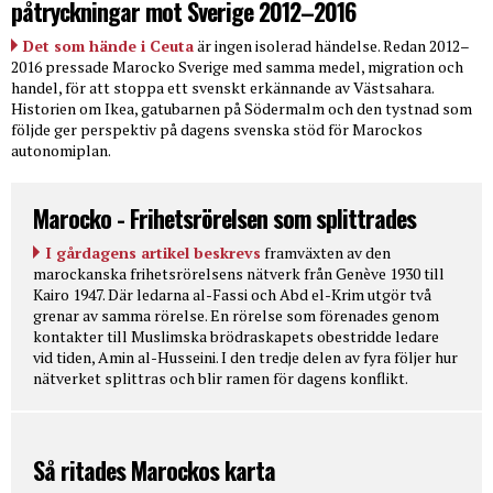
påtryckningar mot Sverige 2012–2016
Det som hände i Ceuta
är ingen isolerad händelse. Redan 2012–
2016 pressade Marocko Sverige med samma medel, migration och
handel, för att stoppa ett svenskt erkännande av Västsahara.
Historien om Ikea, gatubarnen på Södermalm och den tystnad som
följde ger perspektiv på dagens svenska stöd för Marockos
autonomiplan.
Marocko - Frihetsrörelsen som splittrades
I gårdagens artikel beskrevs
framväxten av den
marockanska frihetsrörelsens nätverk från Genève 1930 till
Kairo 1947. Där ledarna al-Fassi och Abd el-Krim utgör två
grenar av samma rörelse. En rörelse som förenades genom
kontakter till Muslimska brödraskapets obestridde ledare
vid tiden, Amin al-Husseini. I den tredje delen av fyra följer hur
nätverket splittras och blir ramen för dagens konflikt.
Så ritades Marockos karta