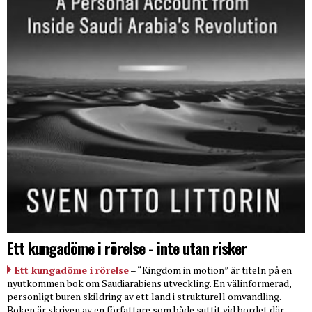
Ett kungadöme i rörelse - inte utan risker
Ett kungadöme i rörelse
– “Kingdom in motion” är titeln på en
nyutkommen bok om Saudiarabiens utveckling. En välinformerad,
personligt buren skildring av ett land i strukturell omvandling.
Boken är skriven av en författare som både suttit vid bordet där