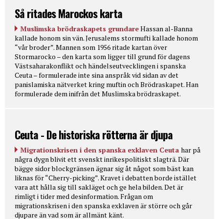
Så ritades Marockos karta
Muslimska brödraskapets grundare
Hassan al-Banna
kallade honom sin vän. Jerusalems stormufti kallade honom
“vår broder”. Mannen som 1956 ritade kartan över
Stormarocko – den karta som ligger till grund för dagens
Västsaharakonflikt och händelseutvecklingen i spanska
Ceuta – formulerade inte sina anspråk vid sidan av det
panislamiska nätverket kring muftin och Brödraskapet. Han
formulerade dem inifrån det Muslimska brödraskapet.
Ceuta - De historiska rötterna är djupa
Migrationskrisen i den spanska exklaven Ceuta
har på
några dygn blivit ett svenskt inrikespolitiskt slagträ. Där
bägge sidor blockgränsen ägnar sig åt något som bäst kan
liknas för “Cherry-picking”. Kravet i debatten borde istället
vara att hålla sig till sakläget och ge hela bilden. Det är
rimligt i tider med desinformation. Frågan om
migrationskrisen i den spanska exklaven är större och går
djupare än vad som är allmänt känt.