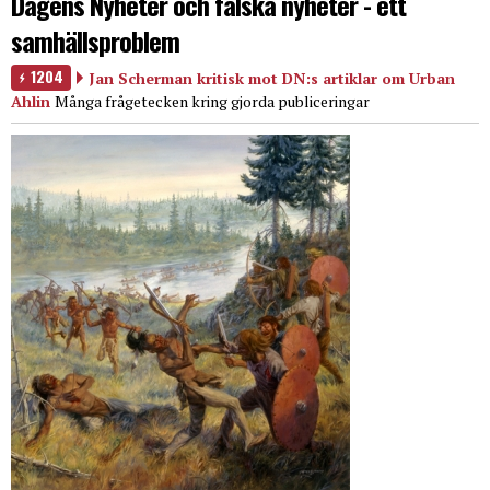
Dagens Nyheter och falska nyheter - ett
samhällsproblem
1204
Jan Scherman kritisk mot DN:s artiklar om Urban
Ahlin
Många frågetecken kring gjorda publiceringar