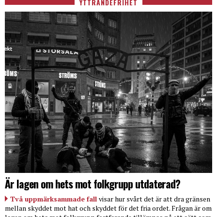
YTTRANDEFRIHET
Är lagen om hets mot folkgrupp utdaterad?
Två uppmärksammade fall
visar hur svårt det är att dra gränsen
mellan skyddet mot hat och skyddet för det fria ordet. Frågan är om