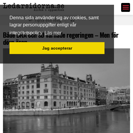
Ledarsidorna.se
Denna sida använder sig av cookies, samt
Tipsa oss idag
lagrar personuppgifter enligt vår
Både BRÅ och SD varnade regeringen – Men för
integritetspolicy
Läs mer
döva öron
Jag accepterar