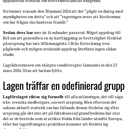
uppdaterad statistik om brottsmisstänktas bakgrund.
Strömmer svarade den 30 januari 2024 att det “pågår en dialog med
myndigheten om detta” och att “regeringen avser att återkomma
om hur frågan ska hanteras framåt.”
Sedan dess har
mer än 16 månader passerat. Något uppdrag till
Brå om att genomföra en ny kartläggning av brottslighet fördelat
på ursprung har inte tillkännagivits. I Brås förteckning över
pågående och nyligen avslutade uppdrag återfinns ingen sådan
studie.
Lagrådsremissen om skärpta vandelsregler lämnades in den 23
mars 2026. Utan att luckan fyllts.
Lagen träffar en odefinierad grupp
Lagförslaget riktar sig formellt
till alla utlänningar, det vill säga
icke-svenska medborgare, oavsett ursprung. Men eftersom det
saknas aktuell statistik om hur fällande domar fördelar sig efter
ursprung går det inte att på faktabaserad grund bedöma hur stor
del av de berörda som är utrikes födda från länder utanför Europa,
eller hur lagstiftningen i praktiken kommer att fördela sig