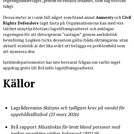
regeringsunderlaget, genom en enskild ledamot, som såg blottan
tidigt.
Dessa myter är i varje fall något som bland annat
Amnesty
och
Civil
Rights Defenders
tagit fasta på. Organisationerna kan med viss
lätthet utnyttja blottan i lagstiftningsarbetet och anklagar
regeringen för att driva igenom “raslagar” genom anekdotisk
bevisföring. Logiken tycks dessutom gälla i båda riktningarna: utan
aktuell statistik är det lika svårt att belägga en problembild som
att nyansera den.
Justitiedepartementet har inte besvarat frågan om varför inget
uppdrag givits till Brå inför lagstiftningsarbetet.
Källor
Lagrådsremiss
Skärpta och tydligare krav på vandel för
uppehållstillstånd (23 mars 2026)
Brå rapport
Misstänkta för brott bland personer med
inrikes respektive utrikes bakgrund (2021:9)