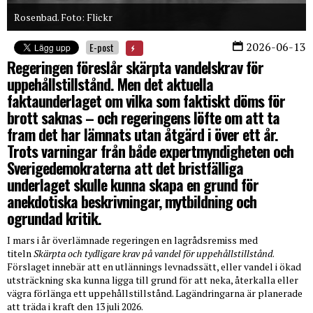
Rosenbad. Foto: Flickr
2026-06-13
E-post
Regeringen föreslår skärpta vandelskrav för
uppehållstillstånd. Men det aktuella
faktaunderlaget om vilka som faktiskt döms för
brott saknas – och regeringens löfte om att ta
fram det har lämnats utan åtgärd i över ett år.
Trots varningar från både expertmyndigheten och
Sverigedemokraterna att det bristfälliga
underlaget skulle kunna skapa en grund för
anekdotiska beskrivningar, mytbildning och
ogrundad kritik.
I mars i år överlämnade regeringen en lagrådsremiss med
titeln
Skärpta och tydligare krav på vandel för uppehållstillstånd
.
Förslaget innebär att en utlännings levnadssätt, eller vandel i ökad
utsträckning ska kunna ligga till grund för att neka, återkalla eller
vägra förlänga ett uppehållstillstånd. Lagändringarna är planerade
att träda i kraft den 13 juli 2026.