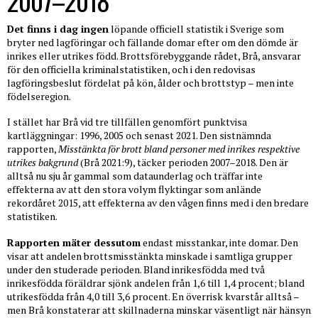
2007–2018
Det finns i dag ingen
löpande officiell statistik i Sverige som
bryter ned lagföringar och fällande domar efter om den dömde är
inrikes eller utrikes född. Brottsförebyggande rådet, Brå, ansvarar
för den officiella kriminalstatistiken, och i den redovisas
lagföringsbeslut fördelat på kön, ålder och brottstyp – men inte
födelseregion.
I stället har Brå vid tre tillfällen genomfört punktvisa
kartläggningar: 1996, 2005 och senast 2021. Den sistnämnda
rapporten,
Misstänkta för brott bland personer med inrikes respektive
utrikes bakgrund
(Brå 2021:9), täcker perioden 2007–2018. Den är
alltså nu sju år gammal som dataunderlag och träffar inte
effekterna av att den stora volym flyktingar som anlände
rekordåret 2015, att effekterna av den vågen finns med i den bredare
statistiken.
Rapporten mäter dessutom
endast misstankar, inte domar. Den
visar att andelen brottsmisstänkta minskade i samtliga grupper
under den studerade perioden. Bland inrikesfödda med två
inrikesfödda föräldrar sjönk andelen från 1,6 till 1,4 procent; bland
utrikesfödda från 4,0 till 3,6 procent. En överrisk kvarstår alltså –
men Brå konstaterar att skillnaderna minskar väsentligt när hänsyn