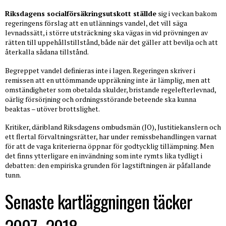
Riksdagens socialförsäkringsutskott ställde
sig i veckan bakom
regeringens förslag att en utlännings vandel, det vill säga
levnadssätt, i större utsträckning ska vägas in vid prövningen av
rätten till uppehållstillstånd, både när det gäller att bevilja och att
återkalla sådana tillstånd.
Begreppet vandel definieras inte i lagen. Regeringen skriver i
remissen att en uttömmande uppräkning inte är lämplig, men att
omständigheter som obetalda skulder, bristande regelefterlevnad,
oärlig försörjning och ordningsstörande beteende ska kunna
beaktas – utöver brottslighet.
Kritiker, däribland Riksdagens ombudsmän (JO), Justitiekanslern och
ett flertal förvaltningsrätter, har under remissbehandlingen varnat
för att de vaga kriterierna öppnar för godtycklig tillämpning. Men
det finns ytterligare en invändning som inte rymts lika tydligt i
debatten: den empiriska grunden för lagstiftningen är påfallande
tunn.
Senaste kartläggningen täcker