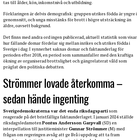
tas till ålder, kön, inkomstnivå och utbildning.
Förklaringen är delvis demografisk: gruppen utrikes födda är yngre i
genomsnitt, och unga misstänks för brott i högre utsträckning än
äldre, oavsett bakgrund.
Det finns med andra ord ingen publicerad, aktuell statistik som visar
hur fällande domar fördelar sig mellan inrikes och utrikes födda i
Sverige i dag. I synnerhet saknas domar och faktaunderlag för
perioden efter 2018, en period som sammanfaller med den kraftiga
ökning av organiserad brottslighet och gängrelaterat våld som
präglat den politiska debatten.
Strömmer lovade återkomma –
sedan hände ingenting
Sverigedemokraterna var det enda riksdagsparti
som
reagerade på det bristfälliga faktaunderlaget. I januari 2024 ställde
riksdagsledamoten
Pontus Andersson Garpvall
(SD) en
interpellation till justitieminister
Gunnar Strömmer
(M) med
frågan om regeringen avsåg att ge Brå i uppdrag att ta fram