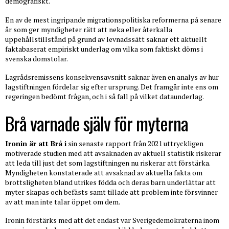
demografiskt.
En av de mest ingripande migrationspolitiska reformerna på senare
år som ger myndigheter rätt att neka eller återkalla
uppehållstillstånd på grund av levnadssätt saknar ett aktuellt
faktabaserat empiriskt underlag om vilka som faktiskt döms i
svenska domstolar.
Lagrådsremissens konsekvensavsnitt saknar även en analys av hur
lagstiftningen fördelar sig efter ursprung. Det framgår inte ens om
regeringen bedömt frågan, och i så fall på vilket dataunderlag.
Brå varnade själv för myterna
Ironin är att Brå i
sin senaste rapport från 2021 uttryckligen
motiverade studien med att avsaknaden av aktuell statistik riskerar
att leda till just det som lagstiftningen nu riskerar att förstärka.
Myndigheten konstaterade att avsaknad av aktuella fakta om
brottsligheten bland utrikes födda och deras barn underlättar att
myter skapas och befästs samt tillade att problem inte försvinner
av att man inte talar öppet om dem.
Ironin förstärks med att det endast var Sverigedemokraterna inom