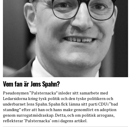
Vem fan är Jens Spahn?
Pseudonymen “Palsternacka” inleder sitt samarbete med
Ledarsidorna kring tysk politik och den tyske politikern och
underbarnet Jens Spahn. Spahn fick lämna sitt parti CDU i “bad
standing” efter att han och hans make genomfört en adoption
genom surrogatmödraskap. Detta, och om politisk arrogans,
reflekterar "Palsternacka" om i dagens artikel.