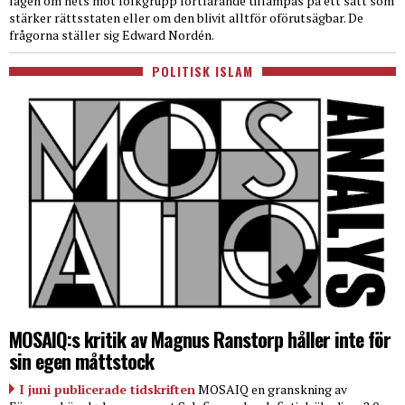
lagen om hets mot folkgrupp fortfarande tillämpas på ett sätt som
stärker rättsstaten eller om den blivit alltför oförutsägbar. De
frågorna ställer sig Edward Nordén.
POLITISK ISLAM
MOSAIQ:s kritik av Magnus Ranstorp håller inte för
sin egen måttstock
I juni publicerade tidskriften
MOSAIQ en granskning av