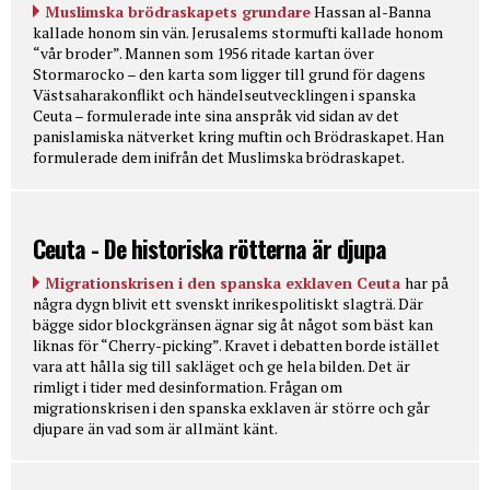
Muslimska brödraskapets grundare
Hassan al-Banna
kallade honom sin vän. Jerusalems stormufti kallade honom
“vår broder”. Mannen som 1956 ritade kartan över
Stormarocko – den karta som ligger till grund för dagens
Västsaharakonflikt och händelseutvecklingen i spanska
Ceuta – formulerade inte sina anspråk vid sidan av det
panislamiska nätverket kring muftin och Brödraskapet. Han
formulerade dem inifrån det Muslimska brödraskapet.
Ceuta - De historiska rötterna är djupa
Migrationskrisen i den spanska exklaven Ceuta
har på
några dygn blivit ett svenskt inrikespolitiskt slagträ. Där
bägge sidor blockgränsen ägnar sig åt något som bäst kan
liknas för “Cherry-picking”. Kravet i debatten borde istället
vara att hålla sig till sakläget och ge hela bilden. Det är
rimligt i tider med desinformation. Frågan om
migrationskrisen i den spanska exklaven är större och går
djupare än vad som är allmänt känt.