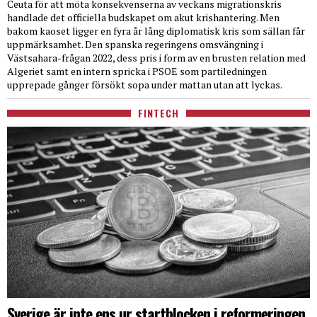
Ceuta för att möta konsekvenserna av veckans migrationskris
handlade det officiella budskapet om akut krishantering. Men
bakom kaoset ligger en fyra år lång diplomatisk kris som sällan får
uppmärksamhet. Den spanska regeringens omsvängning i
Västsahara-frågan 2022, dess pris i form av en brusten relation med
Algeriet samt en intern spricka i PSOE som partiledningen
upprepade gånger försökt sopa under mattan utan att lyckas.
FINTECH
Sverige är inte ens ur startblocken i reformeringen