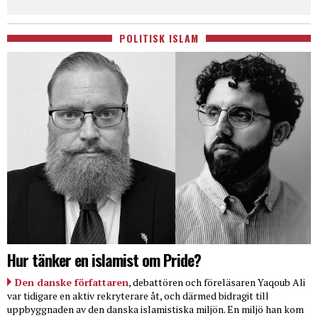
POLITISK ISLAM
Hur tänker en islamist om Pride?
Den danske författaren
, debattören och föreläsaren Yaqoub Ali
var tidigare en aktiv rekryterare åt, och därmed bidragit till
uppbyggnaden av den danska islamistiska miljön. En miljö han kom