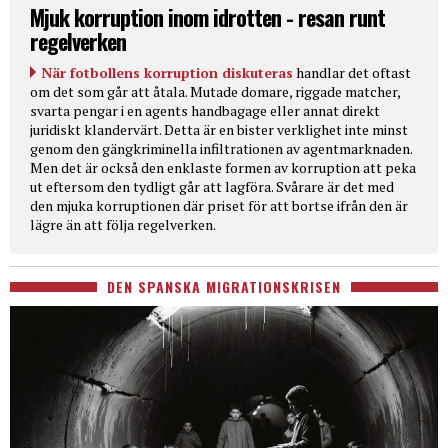
Mjuk korruption inom idrotten - resan runt
regelverken
När fotbollens korruption diskuteras
handlar det oftast
om det som går att åtala. Mutade domare, riggade matcher,
svarta pengar i en agents handbagage eller annat direkt
juridiskt klandervärt. Detta är en bister verklighet inte minst
genom den gängkriminella infiltrationen av agentmarknaden.
Men det är också den enklaste formen av korruption att peka
ut eftersom den tydligt går att lagföra. Svårare är det med
den mjuka korruptionen där priset för att bortse ifrån den är
lägre än att följa regelverken.
DEN SPANSKA MIGRATIONSKRISEN