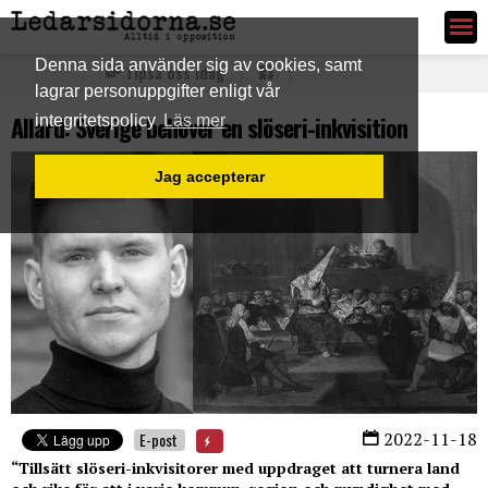
Ledarsidorna.se
Denna sida använder sig av cookies, samt
Tipsa oss idag
lagrar personuppgifter enligt vår
Allard: Sverige behöver en slöseri-inkvisition
integritetspolicy
Läs mer
Jag accepterar
2022-11-18
E-post
“Tillsätt slöseri-inkvisitorer med uppdraget att turnera land