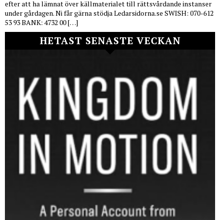
efter att ha lämnat över källmaterialet till rättsvårdande instanser
under gårdagen. Ni får gärna stödja Ledarsidorna.se SWISH: 070-612
53 93 BANK: 4732 00 […]
HETAST SENASTE VECKAN