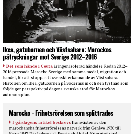
Ikea, gatubarnen och Västsahara: Marockos
påtryckningar mot Sverige 2012–2016
Det som hände i Ceuta
är ingen isolerad händelse. Redan 2012–
2016 pressade Marocko Sverige med samma medel, migration och
handel, för att stoppa ett svenskt erkännande av Västsahara.
Historien om Ikea, gatubarnen på Södermalm och den tystnad som
följde ger perspektiv på dagens svenska stöd för Marockos
autonomiplan.
Marocko - Frihetsrörelsen som splittrades
I gårdagens artikel beskrevs
framväxten av den
marockanska frihetsrörelsens nätverk från Genève 1930 till
Kairo 1947. Där ledarna al-Fassi och Abd el-Krim utgör två