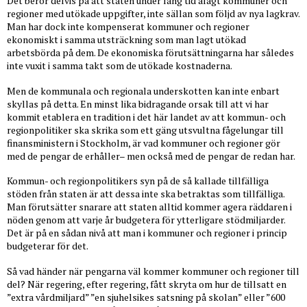
Det beror delvis på att staten under lång tid ålagt kommuner och
regioner med utökade uppgifter, inte sällan som följd av nya lagkrav.
Man har dock inte kompenserat kommuner och regioner
ekonomiskt i samma utsträckning som man lagt utökad
arbetsbörda på dem. De ekonomiska förutsättningarna har således
inte vuxit i samma takt som de utökade kostnaderna.
Men de kommunala och regionala underskotten kan inte enbart
skyllas på detta. En minst lika bidragande orsak till att vi har
kommit etablera en tradition i det här landet av att kommun- och
regionpolitiker ska skrika som ett gäng utsvultna fågelungar till
finansministern i Stockholm, är vad kommuner och regioner gör
med de pengar de erhåller– men också med de pengar de redan har.
Kommun- och regionpolitikers syn på de så kallade tillfälliga
stöden från staten är att dessa inte ska betraktas som tillfälliga.
Man förutsätter snarare att staten alltid kommer agera räddaren i
nöden genom att varje år budgetera för ytterligare stödmiljarder.
Det är på en sådan nivå att man i kommuner och regioner i princip
budgeterar för det.
Så vad händer när pengarna väl kommer kommuner och regioner till
del? När regering, efter regering, fått skryta om hur de tillsatt en
”extra vårdmiljard” ”en sjuhelsikes satsning på skolan” eller ”600