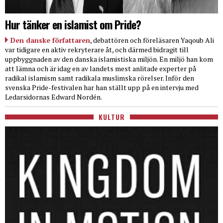
Hur tänker en islamist om Pride?
Den danske författaren
, debattören och föreläsaren Yaqoub Ali
var tidigare en aktiv rekryterare åt, och därmed bidragit till
uppbyggnaden av den danska islamistiska miljön. En miljö han kom
att lämna och är idag en av landets mest anlitade experter på
radikal islamism samt radikala muslimska rörelser. Inför den
svenska Pride-festivalen har han ställt upp på en intervju med
Ledarsidornas Edward Nordén.
KULTUR