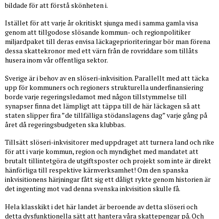
bildade för att förstå skönheten i.
Istället för att varje år okritiskt sjunga med i samma gamla visa
genom att tillgodose slösande kommun- och regionpolitiker
miljardpaket till deras envisa läckageprioriteringar bör man förena
dessa skattekronor med ett värn från de rovriddare som tillåts
husera inom vår offentliga sektor.
Sverige är i behov av en slöseri-inkvisition. Parallellt med att täcka
upp för kommuners och regioners strukturella underfinansiering
borde varje regeringsledamot med någon tillstymmelse till
synapser finna det lämpligt att täppa till de här läckagen så att
staten slipper fira ”de tillfälliga stödanslagens dag” varje gång på
året då regeringsbudgeten ska klubbas.
Tillsätt slöseri-inkvisitorer med uppdraget att turnera land och rike
för att i varje kommun, region och myndighet med mandatet att
brutalt tillintetgöra de utgiftsposter och projekt som inte är direkt
hänförliga till respektive kärnverksamhet! Om den spanska
inkvisitionens härjningar fått sig ett dåligt rykte genom historien är
det ingenting mot vad denna svenska inkvisition skulle få.
Hela klasskikt i det här landet är beroende av detta slöseri och
detta dysfunktionella sätt att hantera våra skattepengar på. Och