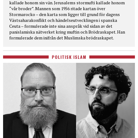
kallade honom sin vän. Jerusalems stormufti kallade honom
“vår broder”. Mannen som 1956 ritade kartan över
Stormarocko – den karta som ligger till grund för dagens
Västsaharakonflikt och händelseutvecklingen i spanska
Ceuta – formulerade inte sina anspråk vid sidan av det
panislamiska nätverket kring muftin och Brödraskapet. Han
formulerade dem inifrån det Muslimska brödraskapet.
POLITISK ISLAM