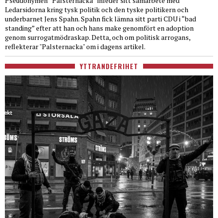
Pseudonymen “Palsternacka” inleder sitt samarbete med
Ledarsidorna kring tysk politik och den tyske politikern och
underbarnet Jens Spahn. Spahn fick lämna sitt parti CDU i “bad
standing” efter att han och hans make genomfört en adoption
genom surrogatmödraskap. Detta, och om politisk arrogans,
reflekterar "Palsternacka" om i dagens artikel.
YTTRANDEFRIHET