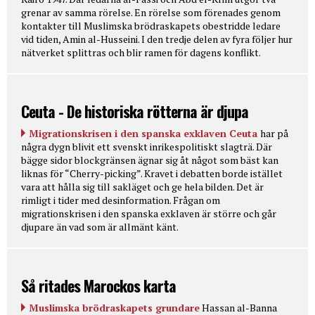
grenar av samma rörelse. En rörelse som förenades genom
kontakter till Muslimska brödraskapets obestridde ledare
vid tiden, Amin al-Husseini. I den tredje delen av fyra följer hur
nätverket splittras och blir ramen för dagens konflikt.
Ceuta - De historiska rötterna är djupa
Migrationskrisen i den spanska exklaven Ceuta
har på
några dygn blivit ett svenskt inrikespolitiskt slagträ. Där
bägge sidor blockgränsen ägnar sig åt något som bäst kan
liknas för “Cherry-picking”. Kravet i debatten borde istället
vara att hålla sig till sakläget och ge hela bilden. Det är
rimligt i tider med desinformation. Frågan om
migrationskrisen i den spanska exklaven är större och går
djupare än vad som är allmänt känt.
Så ritades Marockos karta
Muslimska brödraskapets grundare
Hassan al-Banna