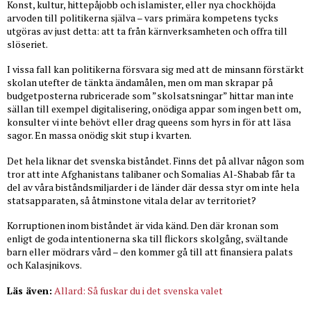
Konst, kultur, hittepåjobb och islamister, eller nya chockhöjda
arvoden till politikerna själva – vars primära kompetens tycks
utgöras av just detta: att ta från kärnverksamheten och offra till
slöseriet.
I vissa fall kan politikerna försvara sig med att de minsann förstärkt
skolan utefter de tänkta ändamålen, men om man skrapar på
budgetposterna rubricerade som ”skolsatsningar” hittar man inte
sällan till exempel digitalisering, onödiga appar som ingen bett om,
konsulter vi inte behövt eller drag queens som hyrs in för att läsa
sagor. En massa onödig skit stup i kvarten.
Det hela liknar det svenska biståndet. Finns det på allvar någon som
tror att inte Afghanistans talibaner och Somalias Al-Shabab får ta
del av våra biståndsmiljarder i de länder där dessa styr om inte hela
statsapparaten, så åtminstone vitala delar av territoriet?
Korruptionen inom biståndet är vida känd. Den där kronan som
enligt de goda intentionerna ska till flickors skolgång, svältande
barn eller mödrars vård – den kommer gå till att finansiera palats
och Kalasjnikovs.
Läs även:
Allard: Så fuskar du i det svenska valet