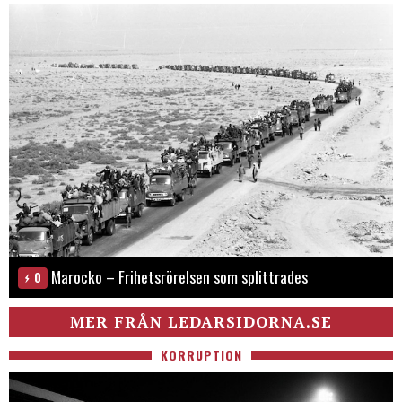
Marocko – Frihetsrörelsen som splittrades
0
MER FRÅN LEDARSIDORNA.SE
KORRUPTION