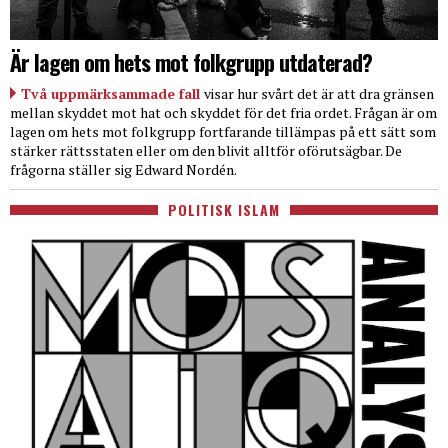
Är lagen om hets mot folkgrupp utdaterad?
Två uppmärksammade fall
visar hur svårt det är att dra gränsen
mellan skyddet mot hat och skyddet för det fria ordet. Frågan är om
lagen om hets mot folkgrupp fortfarande tillämpas på ett sätt som
stärker rättsstaten eller om den blivit alltför oförutsägbar. De
frågorna ställer sig Edward Nordén.
POLITISK ISLAM