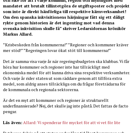
och rike för att i varje kommun, region och myndighet med
mandatet att brutalt tillintetgöra de utgiftsposter och projekt
som inte är direkt hänförliga till respektive kärnverksamhet!
Om den spanska inkvisitionens härjningar fått sig ett dåligt
rykte genom historien är det ingenting mot vad denna
svenska inkvisition skulle få” skriver Ledarsidornas krönikör
Markus Allard.
”Krisbeskeden från kommunerna!” ”Regioner och kommuner kräver
mer stöd!” ”Regeringen lovar ökat stöt till kommunerna!”
Det är samma visa varje år när regeringsbudgeten ska klubbas. Vi får
höra hur kommuner och regioner inte har tillräckligt med
ekonomiska medel för att kunna driva sina respektive verksamheter.
Och varje år rider staten ut som räddare genom att tillföra extra
medel, som aldrig anses tillräckliga om du frågar företrädarna för
de kommunala och regionala sektorerna.
Är det en myt att kommuner och regioner är strukturellt
underfinansierade? Nej, det skulle jag inte påstå. Det fattas de facto
pengar.
Läs även:
Allard: Vi spenderar för mycket för att vi vet för lite