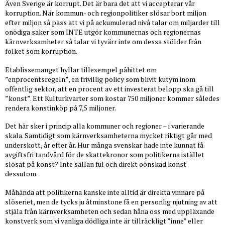
Även Sverige är korrupt. Det är bara det att vi accepterar vår
korruption. När kommun- och regionpolitiker slösar bort miljon
efter miljon så pass att vi på ackumulerad nivå talar om miljarder till
onödiga saker som INTE utgör kommunernas och regionernas
kärnverksamheter så talar vi tyvärr inte om dessa stölder från
folket som korruption.
Etablissemanget hyllar tillexempel påhittet om
”enprocentsregeln”, en frivillig policy som blivit kutym inom
offentlig sektor, att en procent av ett investerat belopp ska gå till
”konst”. Ett Kulturkvarter som kostar 750 miljoner kommer således
rendera konstinköp på 7,5 miljoner.
Det här sker i princip alla kommuner och regioner – i varierande
skala. Samtidigt som kärnverksamheterna mycket riktigt går med
underskott, år efter år. Hur många svenskar hade inte kunnat få
avgiftsfri tandvård för de skattekronor som politikerna istället
slösat på konst? Inte sällan ful och direkt oönskad konst
dessutom.
Måhända att politikerna kanske inte alltid är direkta vinnare på
slöseriet, men de tycks ju åtminstone få en personlig njutning av att
stjäla från kärnverksamheten och sedan håna oss med uppläxande
konstverk som vi vanliga dödliga inte är tillräckligt ”inne” eller