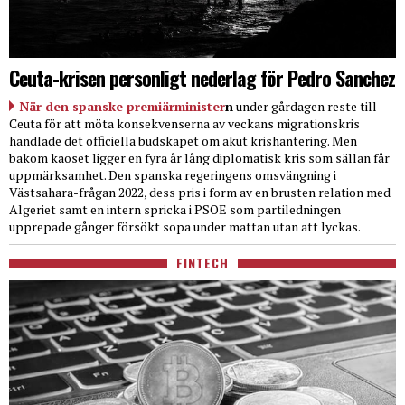
Ceuta-krisen personligt nederlag för Pedro Sanchez
När den spanske premiärminister
n
under gårdagen reste till
Ceuta för att möta konsekvenserna av veckans migrationskris
handlade det officiella budskapet om akut krishantering. Men
bakom kaoset ligger en fyra år lång diplomatisk kris som sällan får
uppmärksamhet. Den spanska regeringens omsvängning i
Västsahara-frågan 2022, dess pris i form av en brusten relation med
Algeriet samt en intern spricka i PSOE som partiledningen
upprepade gånger försökt sopa under mattan utan att lyckas.
FINTECH