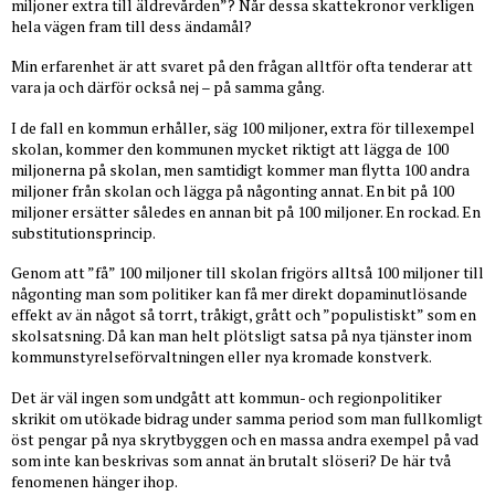
miljoner extra till äldrevården”? Når dessa skattekronor verkligen
hela vägen fram till dess ändamål?
Min erfarenhet är att svaret på den frågan alltför ofta tenderar att
vara ja och därför också nej – på samma gång.
I de fall en kommun erhåller, säg 100 miljoner, extra för tillexempel
skolan, kommer den kommunen mycket riktigt att lägga de 100
miljonerna på skolan, men samtidigt kommer man flytta 100 andra
miljoner från skolan och lägga på någonting annat. En bit på 100
miljoner ersätter således en annan bit på 100 miljoner. En rockad. En
substitutionsprincip.
Genom att ”få” 100 miljoner till skolan frigörs alltså 100 miljoner till
någonting man som politiker kan få mer direkt dopaminutlösande
effekt av än något så torrt, tråkigt, grått och ”populistiskt” som en
skolsatsning. Då kan man helt plötsligt satsa på nya tjänster inom
kommunstyrelseförvaltningen eller nya kromade konstverk.
Det är väl ingen som undgått att kommun- och regionpolitiker
skrikit om utökade bidrag under samma period som man fullkomligt
öst pengar på nya skrytbyggen och en massa andra exempel på vad
som inte kan beskrivas som annat än brutalt slöseri? De här två
fenomenen hänger ihop.