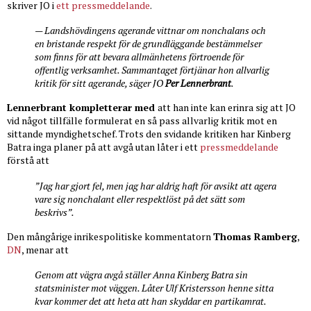
skriver JO i
ett pressmeddelande
.
— Landshövdingens agerande vittnar om nonchalans och
en bristande respekt för de grundläggande bestämmelser
som finns för att bevara allmänhetens förtroende för
offentlig verksamhet. Sammantaget förtjänar hon allvarlig
kritik för sitt agerande, säger JO
Per Lennerbrant
.
Lennerbrant kompletterar med
att han inte kan erinra sig att JO
vid något tillfälle formulerat en så pass allvarlig kritik mot en
sittande myndighetschef. Trots den svidande kritiken har Kinberg
Batra inga planer på att avgå utan låter i ett
pressmeddelande
förstå att
”Jag har gjort fel, men jag har aldrig haft för avsikt att agera
vare sig nonchalant eller respektlöst på det sätt som
beskrivs”.
Den mångårige inrikespolitiske kommentatorn
Thomas Ramberg
,
DN
, menar att
Genom att vägra avgå ställer Anna Kinberg Batra sin
statsminister mot väggen. Låter Ulf Kristersson henne sitta
kvar kommer det att heta att han skyddar en partikamrat.