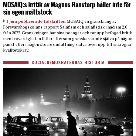
MOSAIQ:s kritik av Magnus Ranstorp håller inte för
sin egen måttstock
I juni publicerade tidskriften
MOSAIQ en granskning av
Försvarshögskolans rapport Salafism och salafistisk jihadism 2.0
från 2022. Granskningen har sina poänger och tar upp befogad kritik
men trovärdigheten faller eftersom granskarna inte själva på någon
punkt eller i någon större omfattning själva lever upp till sina egna
kvalitetskrav.
SOCIALDEMOKRATERNAS HISTORIA