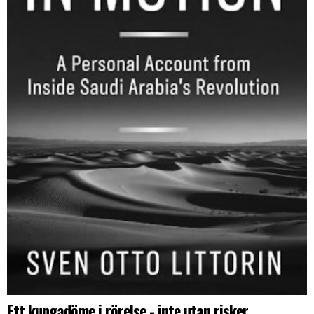
Ett kungadöme i rörelse - inte utan risker