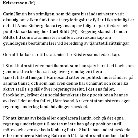
Kristersson
(M).
Carin Jämtin kan orimligen, som tidigare biståndsminister, varit
okunnig om vilken funktion ett regleringsbrev fyller. Lika orimligt är
det att Anna Kinberg Batra i egenskap av tidigare partiledare och
politiskt sakkunnig hos
Carl Bildt
(M) i Regeringskansliet under
Bildts tid som statsminister skulle sväva i okunskap om
grundlagens bestämmelser vid beredning av tjänstetillsättningar.
Och allt kokar ner till statsminister Kristerssons ledarskap.
I Stockholm sitter en partikamrat som han själv har utsett och som
genom aktiva beslut satt sig över grundlagen i flera
tjänstetillsättningar. I Härnösand sitter en politisk motståndare på
samma tjänst, och som han även denne har utnämnt och som lika
aktivt ställt sig själv över regeringsbeslut. I det ena fallet,
Stockholm, kräver den socialdemokratiska oppositionen hennes
avsked. I det andra fallet, Härnösand, kräver statsministerns eget
regeringsunderlag landshövdingens avsked.
För att kunna avskeda eller omplacera Jämtin, och gå det egna
regeringsunderlaget till mötes måste han gå oppositionen till
mötes och även avskeda Kinberg Batra. Skulle han endast avskeda
eller omplacera Kinberg Batra och låta Jämtin smita undan skulle