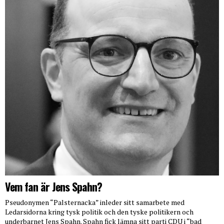
Vem fan är Jens Spahn?
Pseudonymen “Palsternacka” inleder sitt samarbete med
Ledarsidorna kring tysk politik och den tyske politikern och
underbarnet Jens Spahn. Spahn fick lämna sitt parti CDU i “bad