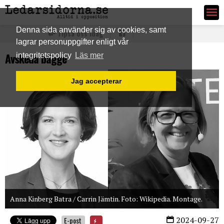
Ledarsidorna.se
Denna sida använder sig av cookies, samt
Tipsa oss idag
lagrar personuppgifter enligt vår
Avskeda bägge
integritetspolicy
Läs mer
Jag accepterar
Anna Kinberg Batra / Carrin Jämtin. Foto: Wikipedia. Montage.
2024-09-27
E-post