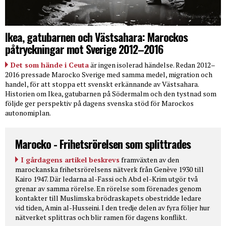
Ikea, gatubarnen och Västsahara: Marockos
påtryckningar mot Sverige 2012–2016
Det som hände i Ceuta
är ingen isolerad händelse. Redan 2012–
2016 pressade Marocko Sverige med samma medel, migration och
handel, för att stoppa ett svenskt erkännande av Västsahara.
Historien om Ikea, gatubarnen på Södermalm och den tystnad som
följde ger perspektiv på dagens svenska stöd för Marockos
autonomiplan.
Marocko - Frihetsrörelsen som splittrades
I gårdagens artikel beskrevs
framväxten av den
marockanska frihetsrörelsens nätverk från Genève 1930 till
Kairo 1947. Där ledarna al-Fassi och Abd el-Krim utgör två
grenar av samma rörelse. En rörelse som förenades genom
kontakter till Muslimska brödraskapets obestridde ledare
vid tiden, Amin al-Husseini. I den tredje delen av fyra följer hur
nätverket splittras och blir ramen för dagens konflikt.