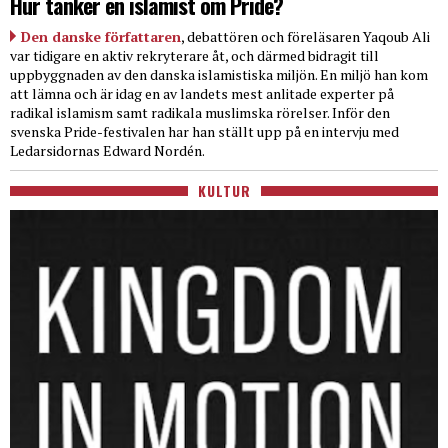
Hur tänker en islamist om Pride?
Den danske författaren
, debattören och föreläsaren Yaqoub Ali
var tidigare en aktiv rekryterare åt, och därmed bidragit till
uppbyggnaden av den danska islamistiska miljön. En miljö han kom
att lämna och är idag en av landets mest anlitade experter på
radikal islamism samt radikala muslimska rörelser. Inför den
svenska Pride-festivalen har han ställt upp på en intervju med
Ledarsidornas Edward Nordén.
KULTUR