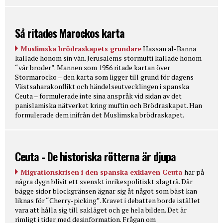
Så ritades Marockos karta
Muslimska brödraskapets grundare
Hassan al-Banna
kallade honom sin vän. Jerusalems stormufti kallade honom
“vår broder”. Mannen som 1956 ritade kartan över
Stormarocko – den karta som ligger till grund för dagens
Västsaharakonflikt och händelseutvecklingen i spanska
Ceuta – formulerade inte sina anspråk vid sidan av det
panislamiska nätverket kring muftin och Brödraskapet. Han
formulerade dem inifrån det Muslimska brödraskapet.
Ceuta - De historiska rötterna är djupa
Migrationskrisen i den spanska exklaven Ceuta
har på
några dygn blivit ett svenskt inrikespolitiskt slagträ. Där
bägge sidor blockgränsen ägnar sig åt något som bäst kan
liknas för “Cherry-picking”. Kravet i debatten borde istället
vara att hålla sig till sakläget och ge hela bilden. Det är
rimligt i tider med desinformation. Frågan om