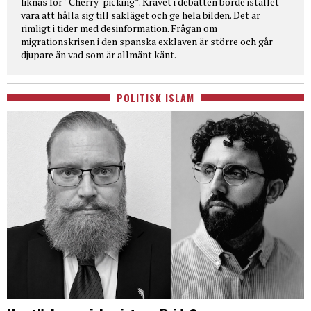
liknas för “Cherry-picking”. Kravet i debatten borde istället
vara att hålla sig till sakläget och ge hela bilden. Det är
rimligt i tider med desinformation. Frågan om
migrationskrisen i den spanska exklaven är större och går
djupare än vad som är allmänt känt.
POLITISK ISLAM