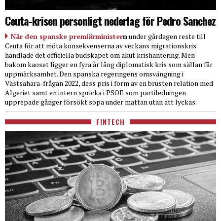
Ceuta-krisen personligt nederlag för Pedro Sanchez
När den spanske premiärminister
n
under gårdagen reste till
Ceuta för att möta konsekvenserna av veckans migrationskris
handlade det officiella budskapet om akut krishantering. Men
bakom kaoset ligger en fyra år lång diplomatisk kris som sällan får
uppmärksamhet. Den spanska regeringens omsvängning i
Västsahara-frågan 2022, dess pris i form av en brusten relation med
Algeriet samt en intern spricka i PSOE som partiledningen
upprepade gånger försökt sopa under mattan utan att lyckas.
FINTECH