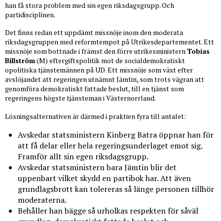
han få stora problem med sin egen riksdagsgrupp. Och
partidisciplinen.
Det finns redan ett uppdämt missnöje inom den moderata
riksdagsgruppen med reformtempot på Utrikesdepartementet. Ett
missnöje som bottnade i främst den förre utrikesministern
Tobias
Billström
(M) eftergiftspolitik mot de socialdemokratiskt
opolitiska tjänstemännen på UD. Ett missnöje som växt efter
avslöjandet att regeringen utnämnt Jämtin, som trots vägran att
genomföra demokratiskt fattade beslut, till en tjänst som
regeringens högste tjänsteman i Västernorrland.
Lösningsalternativen är därmed i praktien fyra till antalet:
Avskedar statsministern Kinberg Batra öppnar han för
att få delar eller hela regeringsunderlaget emot sig.
Framför allt sin egen riksdagsgrupp.
Avskedar statsministern bara Jämtin blir det
uppenbart vilket skydd en partibok har. Att även
grundlagsbrott kan tolereras så länge personen tillhör
moderaterna.
Behåller han bägge så urholkas respekten för såväl