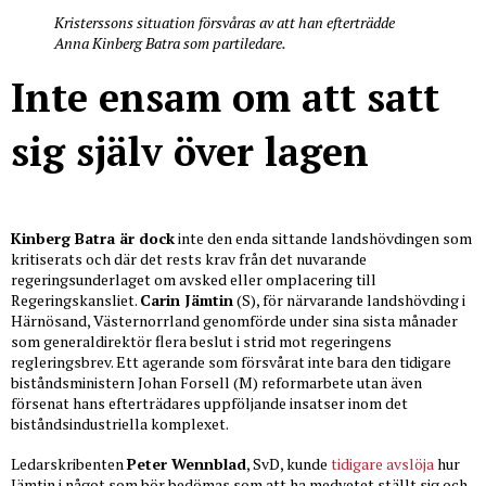
Kristerssons situation försvåras av att han efterträdde
Anna Kinberg Batra som partiledare.
Inte ensam om att satt
sig själv över lagen
Kinberg Batra är dock
inte den enda sittande landshövdingen som
kritiserats och där det rests krav från det nuvarande
regeringsunderlaget om avsked eller omplacering till
Regeringskansliet.
Carin Jämtin
(S), för närvarande landshövding i
Härnösand, Västernorrland genomförde under sina sista månader
som generaldirektör flera beslut i strid mot regeringens
regleringsbrev. Ett agerande som försvårat inte bara den tidigare
biståndsministern Johan Forsell (M) reformarbete utan även
försenat hans efterträdares uppföljande insatser inom det
biståndsindustriella komplexet.
Ledarskribenten
Peter Wennblad
, SvD, kunde
tidigare avslöja
hur
Jämtin i något som bör bedömas som att ha medvetet ställt sig och