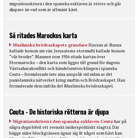
migrationskrisen i den spanska exklaven är större och går
djupare än vad som är allmänt känt.
Så ritades Marockos karta
Muslimska brödraskapets grundare
Hassan al-Banna
kallade honom sin vän. Jerusalems stormufti kallade honom
“vår broder”. Mannen som 1956 ritade kartan över
Stormarocko – den karta som ligger till grund för dagens
Västsaharakonflikt och händelseutvecklingen i spanska
Ceuta – formulerade inte sina anspråk vid sidan av det
panislamiska nätverket kring muftin och Brödraskapet. Han
formulerade dem inifrån det Muslimska brödraskapet.
Ceuta - De historiska rötterna är djupa
Migrationskrisen i den spanska exklaven Ceuta
har på
några dygn blivit ett svenskt inrikespolitiskt slagträ. Där
bägge sidor blockgränsen ägnar sig åt något som bäst kan