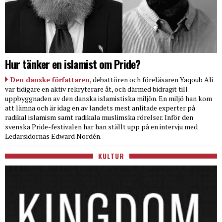
Hur tänker en islamist om Pride?
Den danske författaren
, debattören och föreläsaren Yaqoub Ali
var tidigare en aktiv rekryterare åt, och därmed bidragit till
uppbyggnaden av den danska islamistiska miljön. En miljö han kom
att lämna och är idag en av landets mest anlitade experter på
radikal islamism samt radikala muslimska rörelser. Inför den
svenska Pride-festivalen har han ställt upp på en intervju med
Ledarsidornas Edward Nordén.
KULTUR