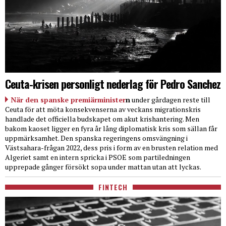
Ceuta-krisen personligt nederlag för Pedro Sanchez
När den spanske premiärminister
n
under gårdagen reste till
Ceuta för att möta konsekvenserna av veckans migrationskris
handlade det officiella budskapet om akut krishantering. Men
bakom kaoset ligger en fyra år lång diplomatisk kris som sällan får
uppmärksamhet. Den spanska regeringens omsvängning i
Västsahara-frågan 2022, dess pris i form av en brusten relation med
Algeriet samt en intern spricka i PSOE som partiledningen
upprepade gånger försökt sopa under mattan utan att lyckas.
FINTECH