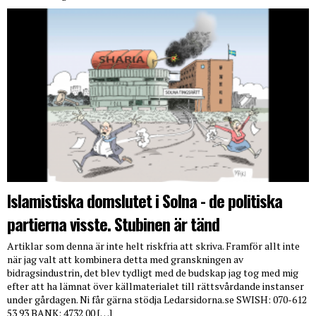
Islamistiska domslutet i Solna - de politiska
partierna visste. Stubinen är tänd
Artiklar som denna är inte helt riskfria att skriva. Framför allt inte
när jag valt att kombinera detta med granskningen av
bidragsindustrin, det blev tydligt med de budskap jag tog med mig
efter att ha lämnat över källmaterialet till rättsvårdande instanser
under gårdagen. Ni får gärna stödja Ledarsidorna.se SWISH: 070-612
53 93 BANK: 4732 00 […]