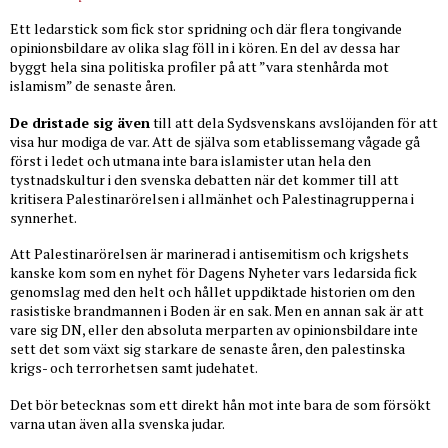
Ett ledarstick som fick stor spridning och där flera tongivande
opinionsbildare av olika slag föll in i kören. En del av dessa har
byggt hela sina politiska profiler på att ”vara stenhårda mot
islamism” de senaste åren.
De dristade sig även
till att dela Sydsvenskans avslöjanden för att
visa hur modiga de var. Att de själva som etablissemang vågade gå
först i ledet och utmana inte bara islamister utan hela den
tystnadskultur i den svenska debatten när det kommer till att
kritisera Palestinarörelsen i allmänhet och Palestinagrupperna i
synnerhet.
Att Palestinarörelsen är marinerad i antisemitism och krigshets
kanske kom som en nyhet för Dagens Nyheter vars ledarsida fick
genomslag med den helt och hållet uppdiktade historien om den
rasistiske brandmannen i Boden är en sak. Men en annan sak är att
vare sig DN, eller den absoluta merparten av opinionsbildare inte
sett det som växt sig starkare de senaste åren, den palestinska
krigs- och terrorhetsen samt judehatet.
Det bör betecknas som ett direkt hån mot inte bara de som försökt
varna utan även alla svenska judar.