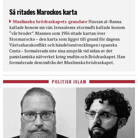
Så ritades Marockos karta
Muslimska brödraskapets grundare
Hassan al-Banna
kallade honom sin vän. Jerusalems stormufti kallade honom
“vår broder”. Mannen som 1956 ritade kartan över
Stormarocko – den karta som ligger till grund för dagens
Västsaharakonflikt och händelseutvecklingen i spanska
Ceuta – formulerade inte sina anspråk vid sidan av det
panislamiska nätverket kring muftin och Brödraskapet. Han
formulerade dem inifrån det Muslimska brödraskapet.
POLITISK ISLAM