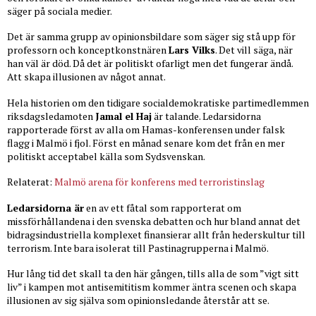
säger på sociala medier.
Det är samma grupp av opinionsbildare som säger sig stå upp för
professorn och konceptkonstnären
Lars Vilks
. Det vill säga, när
han väl är död. Då det är politiskt ofarligt men det fungerar ändå.
Att skapa illusionen av något annat.
Hela historien om den tidigare socialdemokratiske partimedlemmen
riksdagsledamoten
Jamal el Haj
är talande. Ledarsidorna
rapporterade först av alla om Hamas-konferensen under falsk
flagg i Malmö i fjol. Först en månad senare kom det från en mer
politiskt acceptabel källa som Sydsvenskan.
Relaterat:
Malmö arena för konferens med terroristinslag
Ledarsidorna är
en av ett fåtal som rapporterat om
missförhållandena i den svenska debatten och hur bland annat det
bidragsindustriella komplexet finansierar allt från hederskultur till
terrorism. Inte bara isolerat till Pastinagrupperna i Malmö.
Hur lång tid det skall ta den här gången, tills alla de som ”vigt sitt
liv” i kampen mot antisemititism kommer äntra scenen och skapa
illusionen av sig själva som opinionsledande återstår att se.