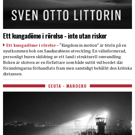
Ett kungadöme i rörelse - inte utan risker
Ett kungadöme i rörelse
– “Kingdom in motion” är titeln på en
nyutkommen bok om Saudiarabiens utveckling. En välinformerad,
personligt buren skildring av ett land i strukturell omvandling.
Boken är skriven av en författare som både suttit vid bordet där
förändringarna förhandlats fram men samtidigt behållit den kritiska
distansen.
CEUTA - MAROCKO