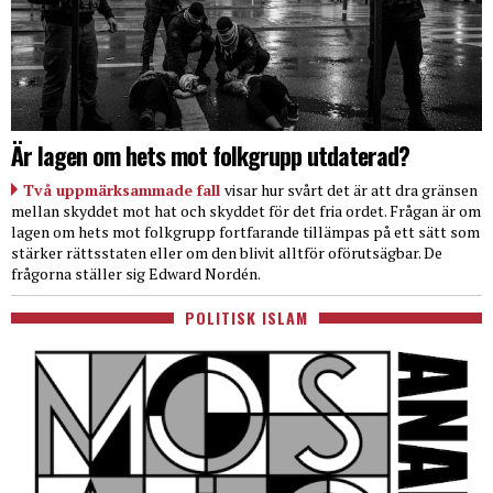
Är lagen om hets mot folkgrupp utdaterad?
Två uppmärksammade fall
visar hur svårt det är att dra gränsen
mellan skyddet mot hat och skyddet för det fria ordet. Frågan är om
lagen om hets mot folkgrupp fortfarande tillämpas på ett sätt som
stärker rättsstaten eller om den blivit alltför oförutsägbar. De
frågorna ställer sig Edward Nordén.
POLITISK ISLAM