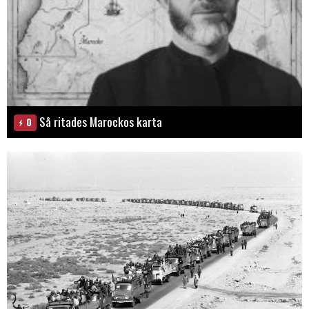
Så ritades Marockos karta
0