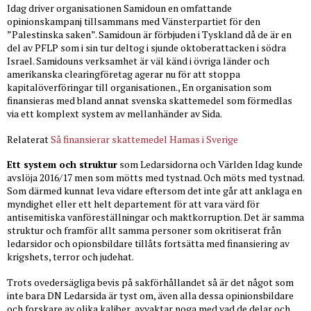
Idag driver organisationen Samidoun en omfattande
opinionskampanj tillsammans med Vänsterpartiet för den
”Palestinska saken”. Samidoun är förbjuden i Tyskland då de är en
del av PFLP som i sin tur deltog i sjunde oktoberattacken i södra
Israel. Samidouns verksamhet är väl känd i övriga länder och
amerikanska clearingföretag agerar nu för att stoppa
kapitalöverföringar till organisationen., En organisation som
finansieras med bland annat svenska skattemedel som förmedlas
via ett komplext system av mellanhänder av Sida.
Relaterat
Så finansierar skattemedel Hamas i Sverige
Ett system och struktur
som Ledarsidorna och Världen Idag kunde
avslöja 2016/17 men som mötts med tystnad. Och möts med tystnad.
Som därmed kunnat leva vidare eftersom det inte går att anklaga en
myndighet eller ett helt departement för att vara värd för
antisemitiska vanföreställningar och maktkorruption. Det är samma
struktur och framför allt samma personer som okritiserat från
ledarsidor och opionsbildare tillåts fortsätta med finansiering av
krigshets, terror och judehat.
Trots ovedersägliga bevis på sakförhållandet så är det något som
inte bara DN Ledarsida är tyst om, även alla dessa opinionsbildare
och forskare av olika kaliber avvaktar noga med vad de delar och