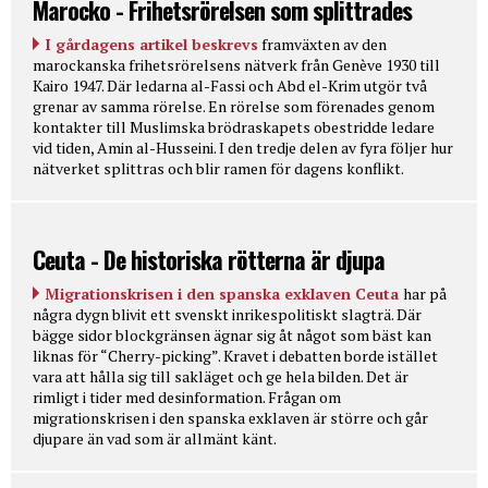
Marocko - Frihetsrörelsen som splittrades
I gårdagens artikel beskrevs
framväxten av den
marockanska frihetsrörelsens nätverk från Genève 1930 till
Kairo 1947. Där ledarna al-Fassi och Abd el-Krim utgör två
grenar av samma rörelse. En rörelse som förenades genom
kontakter till Muslimska brödraskapets obestridde ledare
vid tiden, Amin al-Husseini. I den tredje delen av fyra följer hur
nätverket splittras och blir ramen för dagens konflikt.
Ceuta - De historiska rötterna är djupa
Migrationskrisen i den spanska exklaven Ceuta
har på
några dygn blivit ett svenskt inrikespolitiskt slagträ. Där
bägge sidor blockgränsen ägnar sig åt något som bäst kan
liknas för “Cherry-picking”. Kravet i debatten borde istället
vara att hålla sig till sakläget och ge hela bilden. Det är
rimligt i tider med desinformation. Frågan om
migrationskrisen i den spanska exklaven är större och går
djupare än vad som är allmänt känt.