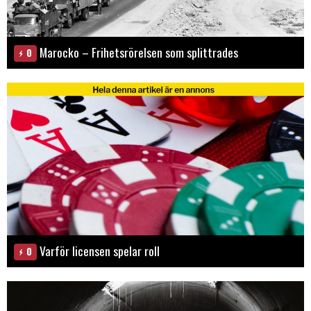
Marocko – Frihetsrörelsen som splittrades
0
Varför licensen spelar roll
0