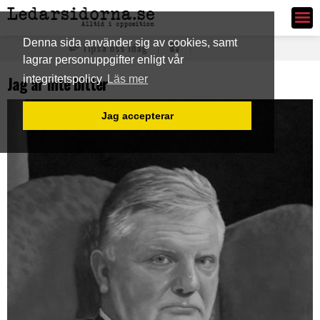
Ledarsidorna.se
Denna sida använder sig av cookies, samt
Tipsa oss idag
lagrar personuppgifter enligt vår
Jag är inte bitter
integritetspolicy
Läs mer
Jag accepterar