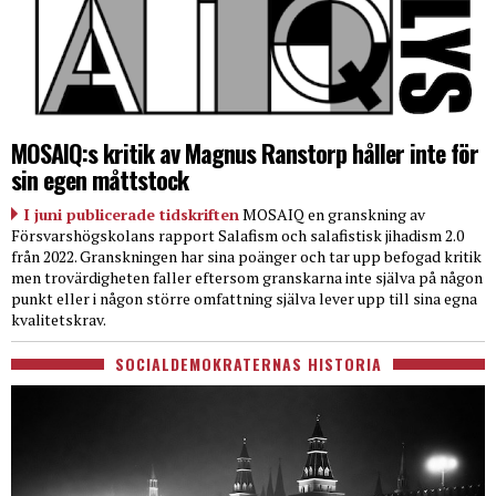
MOSAIQ:s kritik av Magnus Ranstorp håller inte för
sin egen måttstock
I juni publicerade tidskriften
MOSAIQ en granskning av
Försvarshögskolans rapport Salafism och salafistisk jihadism 2.0
från 2022. Granskningen har sina poänger och tar upp befogad kritik
men trovärdigheten faller eftersom granskarna inte själva på någon
punkt eller i någon större omfattning själva lever upp till sina egna
kvalitetskrav.
SOCIALDEMOKRATERNAS HISTORIA