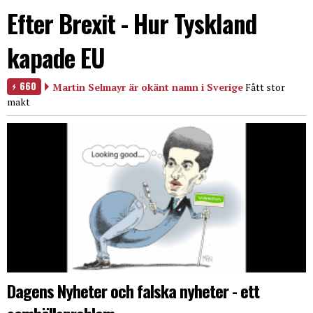
Efter Brexit - Hur Tyskland
kapade EU
660
Martin Selmayr är okänt namn i Sverige
Fått stor
makt
Dagens Nyheter och falska nyheter - ett