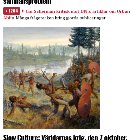
samhällsproblem
1204
Jan Scherman kritisk mot DN:s artiklar om Urban
Ahlin
Många frågetecken kring gjorda publiceringar
Slow Culture: Världarnas krig, den 7 oktober,