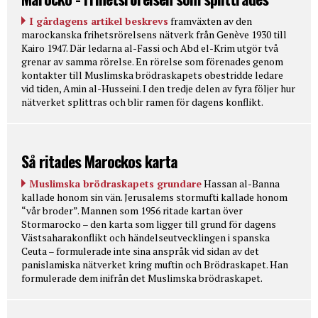
I gårdagens artikel beskrevs
framväxten av den
marockanska frihetsrörelsens nätverk från Genève 1930 till
Kairo 1947. Där ledarna al-Fassi och Abd el-Krim utgör två
grenar av samma rörelse. En rörelse som förenades genom
kontakter till Muslimska brödraskapets obestridde ledare
vid tiden, Amin al-Husseini. I den tredje delen av fyra följer hur
nätverket splittras och blir ramen för dagens konflikt.
Så ritades Marockos karta
Muslimska brödraskapets grundare
Hassan al-Banna
kallade honom sin vän. Jerusalems stormufti kallade honom
“vår broder”. Mannen som 1956 ritade kartan över
Stormarocko – den karta som ligger till grund för dagens
Västsaharakonflikt och händelseutvecklingen i spanska
Ceuta – formulerade inte sina anspråk vid sidan av det
panislamiska nätverket kring muftin och Brödraskapet. Han
formulerade dem inifrån det Muslimska brödraskapet.