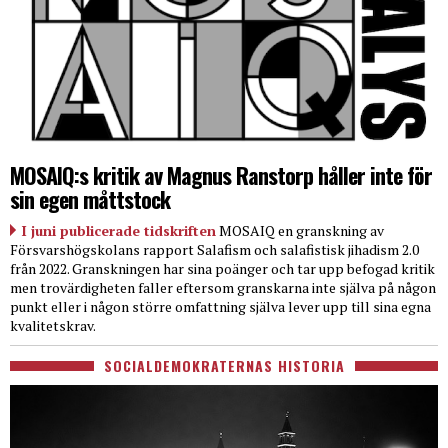
MOSAIQ:s kritik av Magnus Ranstorp håller inte för
sin egen måttstock
I juni publicerade tidskriften
MOSAIQ en granskning av
Försvarshögskolans rapport Salafism och salafistisk jihadism 2.0
från 2022. Granskningen har sina poänger och tar upp befogad kritik
men trovärdigheten faller eftersom granskarna inte själva på någon
punkt eller i någon större omfattning själva lever upp till sina egna
kvalitetskrav.
SOCIALDEMOKRATERNAS HISTORIA