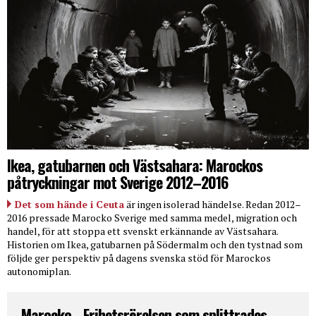
Ikea, gatubarnen och Västsahara: Marockos
påtryckningar mot Sverige 2012–2016
Det som hände i Ceuta
är ingen isolerad händelse. Redan 2012–
2016 pressade Marocko Sverige med samma medel, migration och
handel, för att stoppa ett svenskt erkännande av Västsahara.
Historien om Ikea, gatubarnen på Södermalm och den tystnad som
följde ger perspektiv på dagens svenska stöd för Marockos
autonomiplan.
Marocko - Frihetsrörelsen som splittrades