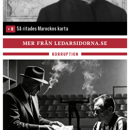
Så ritades Marockos karta
0
MER FRÅN LEDARSIDORNA.SE
KORRUPTION