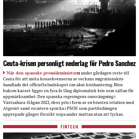
Ceuta-krisen personligt nederlag för Pedro Sanchez
När den spanske premiärminister
n
under gårdagen reste till
Ceuta för att möta konsekvenserna av veckans migrationskris
handlade det officiella budskapet om akut krishantering. Men
bakom kaoset ligger en fyra år lång diplomatisk kris som sällan får
uppmärksamhet. Den spanska regeringens omsvängning i
Västsahara-frågan 2022, dess pris i form av en brusten relation med
Algeriet samt en intern spricka i PSOE som partiledningen
upprepade gånger försökt sopa under mattan utan att lyckas.
FINTECH