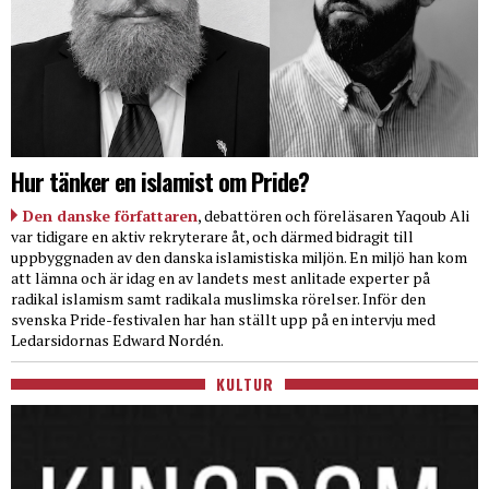
Hur tänker en islamist om Pride?
Den danske författaren
, debattören och föreläsaren Yaqoub Ali
var tidigare en aktiv rekryterare åt, och därmed bidragit till
uppbyggnaden av den danska islamistiska miljön. En miljö han kom
att lämna och är idag en av landets mest anlitade experter på
radikal islamism samt radikala muslimska rörelser. Inför den
svenska Pride-festivalen har han ställt upp på en intervju med
Ledarsidornas Edward Nordén.
KULTUR