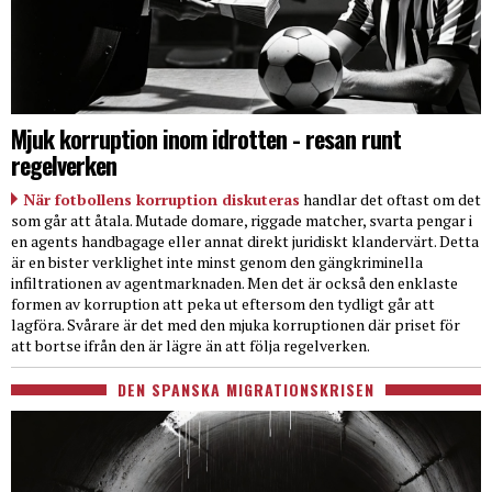
Mjuk korruption inom idrotten - resan runt
regelverken
När fotbollens korruption diskuteras
handlar det oftast om det
som går att åtala. Mutade domare, riggade matcher, svarta pengar i
en agents handbagage eller annat direkt juridiskt klandervärt. Detta
är en bister verklighet inte minst genom den gängkriminella
infiltrationen av agentmarknaden. Men det är också den enklaste
formen av korruption att peka ut eftersom den tydligt går att
lagföra. Svårare är det med den mjuka korruptionen där priset för
att bortse ifrån den är lägre än att följa regelverken.
DEN SPANSKA MIGRATIONSKRISEN