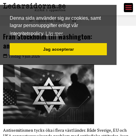
Ledarsidorna.se
Denna sida använder sig av cookies, samt
Tipsa oss idag
lagrar personuppgifter enligt vår
integritetspolicy
Läs mer
Från Stockholm till Washington:
antisemitismen växer i västvärlden
Jag accepterar
Tisdag 9 jun 2026
Antisemitismen tycks öka i flera västländer. Både Sverige, EU och
USA rapporterar växande problem med antijudiska attityder, även