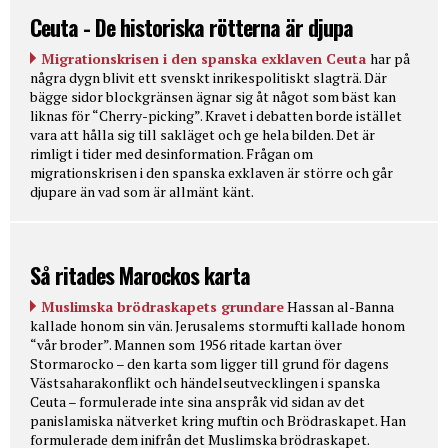
Ceuta - De historiska rötterna är djupa
Migrationskrisen i den spanska exklaven Ceuta
har på
några dygn blivit ett svenskt inrikespolitiskt slagträ. Där
bägge sidor blockgränsen ägnar sig åt något som bäst kan
liknas för “Cherry-picking”. Kravet i debatten borde istället
vara att hålla sig till sakläget och ge hela bilden. Det är
rimligt i tider med desinformation. Frågan om
migrationskrisen i den spanska exklaven är större och går
djupare än vad som är allmänt känt.
Så ritades Marockos karta
Muslimska brödraskapets grundare
Hassan al-Banna
kallade honom sin vän. Jerusalems stormufti kallade honom
“vår broder”. Mannen som 1956 ritade kartan över
Stormarocko – den karta som ligger till grund för dagens
Västsaharakonflikt och händelseutvecklingen i spanska
Ceuta – formulerade inte sina anspråk vid sidan av det
panislamiska nätverket kring muftin och Brödraskapet. Han
formulerade dem inifrån det Muslimska brödraskapet.