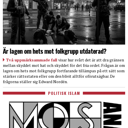
Är lagen om hets mot folkgrupp utdaterad?
Två uppmärksammade fall
visar hur svårt det är att dra gränsen
mellan skyddet mot hat och skyddet för det fria ordet. Frågan är om
lagen om hets mot folkgrupp fortfarande tillämpas på ett sätt som
stärker rättsstaten eller om den blivit alltför oförutsägbar. De
frågorna ställer sig Edward Nordén.
POLITISK ISLAM