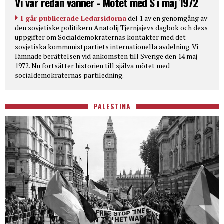
Vi var redan vänner - Mötet med S i maj 1972
I går publicerade Ledarsidorna
del 1 av en genomgång av
den sovjetiske politikern Anatolij Tjernjajevs dagbok och dess
uppgifter om Socialdemokraternas kontakter med det
sovjetiska kommunistpartiets internationella avdelning. Vi
lämnade berättelsen vid ankomsten till Sverige den 14 maj
1972. Nu fortsätter historien till själva mötet med
socialdemokraternas partiledning.
PALESTINA