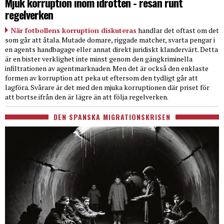
Mjuk korruption inom idrotten - resan runt
regelverken
När fotbollens korruption diskuteras
handlar det oftast om det
som går att åtala. Mutade domare, riggade matcher, svarta pengar i
en agents handbagage eller annat direkt juridiskt klandervärt. Detta
är en bister verklighet inte minst genom den gängkriminella
infiltrationen av agentmarknaden. Men det är också den enklaste
formen av korruption att peka ut eftersom den tydligt går att
lagföra. Svårare är det med den mjuka korruptionen där priset för
att bortse ifrån den är lägre än att följa regelverken.
DEN SPANSKA MIGRATIONSKRISEN