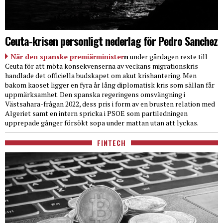
Ceuta-krisen personligt nederlag för Pedro Sanchez
När den spanske premiärminister
n
under gårdagen reste till
Ceuta för att möta konsekvenserna av veckans migrationskris
handlade det officiella budskapet om akut krishantering. Men
bakom kaoset ligger en fyra år lång diplomatisk kris som sällan får
uppmärksamhet. Den spanska regeringens omsvängning i
Västsahara-frågan 2022, dess pris i form av en brusten relation med
Algeriet samt en intern spricka i PSOE som partiledningen
upprepade gånger försökt sopa under mattan utan att lyckas.
FINTECH