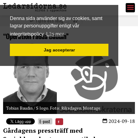
Ledarsidorna.se
Denna sida använder sig av cookies, samt
Tipsa oss idag
lagrar personuppgifter enligt vår
“Operation rädda Baudin”
integritetspolicy
Läs mer
Jag accepterar
Tobias Baudin / S logo. Foto: Riksdagen. Montage.
2024-09-18
E-post
Gårdagens pressträff med