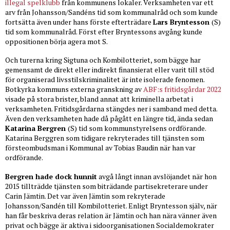
illegal spelklubb
från kommunens lokaler. Verksamheten var ett
arv från Johansson/Sandéns tid som kommunalråd och som kunde
fortsätta även under hans förste efterträdare
Lars Bryntesson
(S)
tid som kommunalråd. Först efter Bryntessons avgång kunde
oppositionen börja agera mot S.
Och turerna kring Sigtuna och Kombilotteriet, som bägge har
gemensamt de direkt eller indirekt finansierat eller varit till stöd
för organiserad livsstilskriminalitet är inte isolerade fenomen.
Botkyrka kommuns externa granskning av
ABF:s fritidsgårdar 2022
visade på stora brister, bland annat att kriminella arbetat i
verksamheten. Fritidsgårdarna stängdes ner i samband med detta.
Även den verksamheten hade då pågått en längre tid, ända sedan
Katarina Bergren
(S) tid som kommunstyrelsens ordförande.
Katarina Berggren som tidigare rekryterades till tjänsten som
försteombudsman i Kommunal av Tobias Baudin när han var
ordförande.
Bergren hade dock hunnit
avgå långt innan avslöjandet när hon
2015 tillträdde tjänsten som biträdande partisekreterare under
Carin Jämtin. Det var även Jämtin som rekryterade
Johansson/Sandén till Kombilotteriet. Enligt Bryntesson själv, när
han får beskriva deras relation är Jämtin och han nära vänner även
privat och bägge är aktiva i sidoorganisationen Socialdemokrater