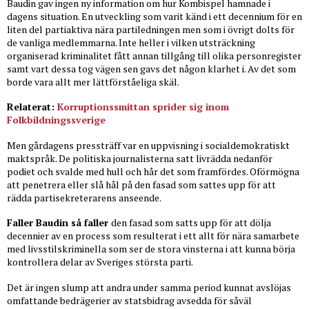
Baudin gav ingen ny information om hur Kombispel hamnade i
dagens situation. En utveckling som varit känd i ett decennium för en
liten del partiaktiva nära partiledningen men som i övrigt dolts för
de vanliga medlemmarna. Inte heller i vilken utsträckning
organiserad kriminalitet fått annan tillgång till olika personregister
samt vart dessa tog vägen sen gavs det någon klarhet i. Av det som
borde vara allt mer lättförståeliga skäl.
Relaterat:
Korruptionssmittan sprider sig inom
Folkbildningssverige
Men gårdagens pressträff var en uppvisning i socialdemokratiskt
maktspråk. De politiska journalisterna satt livrädda nedanför
podiet och svalde med hull och hår det som framfördes. Oförmögna
att penetrera eller slå hål på den fasad som sattes upp för att
rädda partisekreterarens anseende.
Faller Baudin så faller
den fasad som satts upp för att dölja
decennier av en process som resulterat i ett allt för nära samarbete
med livsstilskriminella som ser de stora vinsterna i att kunna börja
kontrollera delar av Sveriges största parti.
Det är ingen slump att andra under samma period kunnat avslöjas
omfattande bedrägerier av statsbidrag avsedda för såväl