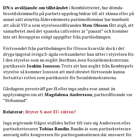
DN:s avslöjande om tillståndet
i Kombilotteriet, hur dömda
livsstilskriminella på partiets uppdrag bidrar till att skinna eller på
annat sätt utnyttja åldersdementa partimedlemmar har inneburit
att såväl VD:n som styrelseordföranden
Sten Olsson
fått avgå, att
samarbetet med det spanska callcenter är ”pausat” och kommer
inte att återupptas enligt uppgifter från partiledningen.
Förtroendet från partiledningen för Olsson kvarstår dock i det
dryga tjugotal övriga S-ägda verksamheter han sitter i styrelsen för.
I den styrelse som nu avgått återfinns även Socialdemokraternas
partikassör
Joakim Jonsson
. Trots att han avgått från Kombispels
styrelse så kommer Jonsson att med obrutet förtroende kunna
fortsätta i rollen som partikassör för Socialdemokraterna.
Gårdagens pressträff gav få eller inga andra svar annat än
upplysningen om att
Magdalena Andersson
, partiordförande var
”förbannad”.
Relaterat:
Bryter S mot EU-rätten?
Inga avgörande frågor ställdes heller till vare sig Andersson eller
partisekreteraren
Tobias Baudin
. Baudin är som partisekreterare
ansvarig inför kongressen för partiorganisationen där ansvaret för