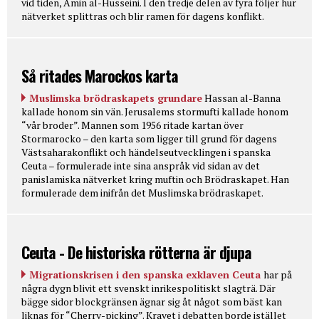
vid tiden, Amin al-Husseini. I den tredje delen av fyra följer hur
nätverket splittras och blir ramen för dagens konflikt.
Så ritades Marockos karta
Muslimska brödraskapets grundare
Hassan al-Banna
kallade honom sin vän. Jerusalems stormufti kallade honom
“vår broder”. Mannen som 1956 ritade kartan över
Stormarocko – den karta som ligger till grund för dagens
Västsaharakonflikt och händelseutvecklingen i spanska
Ceuta – formulerade inte sina anspråk vid sidan av det
panislamiska nätverket kring muftin och Brödraskapet. Han
formulerade dem inifrån det Muslimska brödraskapet.
Ceuta - De historiska rötterna är djupa
Migrationskrisen i den spanska exklaven Ceuta
har på
några dygn blivit ett svenskt inrikespolitiskt slagträ. Där
bägge sidor blockgränsen ägnar sig åt något som bäst kan
liknas för “Cherry-picking”. Kravet i debatten borde istället