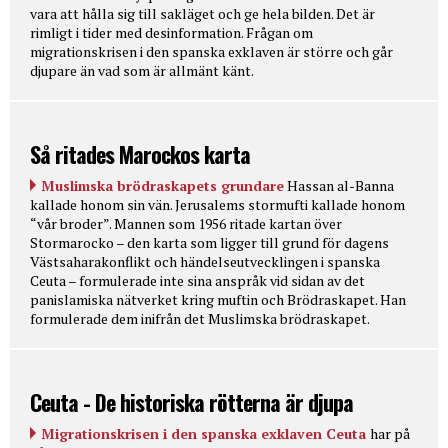
vara att hålla sig till sakläget och ge hela bilden. Det är
rimligt i tider med desinformation. Frågan om
migrationskrisen i den spanska exklaven är större och går
djupare än vad som är allmänt känt.
Så ritades Marockos karta
Muslimska brödraskapets grundare
Hassan al-Banna
kallade honom sin vän. Jerusalems stormufti kallade honom
“vår broder”. Mannen som 1956 ritade kartan över
Stormarocko – den karta som ligger till grund för dagens
Västsaharakonflikt och händelseutvecklingen i spanska
Ceuta – formulerade inte sina anspråk vid sidan av det
panislamiska nätverket kring muftin och Brödraskapet. Han
formulerade dem inifrån det Muslimska brödraskapet.
Ceuta - De historiska rötterna är djupa
Migrationskrisen i den spanska exklaven Ceuta
har på