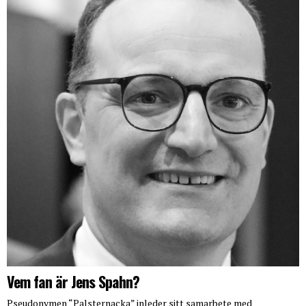
Vem fan är Jens Spahn?
Pseudonymen “Palsternacka” inleder sitt samarbete med