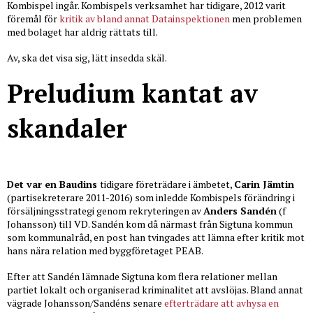
Kombispel ingår. Kombispels verksamhet har tidigare, 2012 varit
föremål för
kritik av bland annat Datainspektionen
men problemen
med bolaget har aldrig rättats till.
Av, ska det visa sig, lätt insedda skäl.
Preludium kantat av
skandaler
Det var en Baudins
tidigare företrädare i ämbetet,
Carin Jämtin
(partisekreterare 2011-2016) som inledde Kombispels förändring i
försäljningsstrategi genom rekryteringen av
Anders Sandén
(f
Johansson) till VD. Sandén kom då närmast från Sigtuna kommun
som kommunalråd, en post han tvingades att lämna efter kritik mot
hans nära relation med byggföretaget PEAB.
Efter att Sandén lämnade Sigtuna kom flera relationer mellan
partiet lokalt och organiserad kriminalitet att avslöjas. Bland annat
vägrade Johansson/Sandéns senare
efterträdare att avhysa en