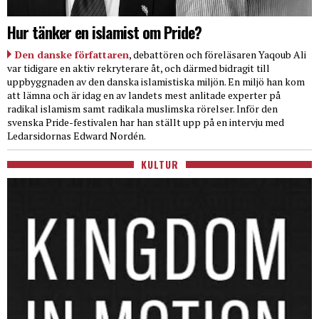
Hur tänker en islamist om Pride?
Den danske författaren
, debattören och föreläsaren Yaqoub Ali
var tidigare en aktiv rekryterare åt, och därmed bidragit till
uppbyggnaden av den danska islamistiska miljön. En miljö han kom
att lämna och är idag en av landets mest anlitade experter på
radikal islamism samt radikala muslimska rörelser. Inför den
svenska Pride-festivalen har han ställt upp på en intervju med
Ledarsidornas Edward Nordén.
KULTUR