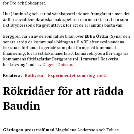
för Tro och Solidaritet.
Hur Jämtin såg och ser på vänskapsrelationen framgår inte men det
är fler socialdemokratiska maktspelare i den innersta kretsen som
likt Bryntesson ofta givit uttryck för att de är Jämtins bästa vän.
Berggren var en av de som fällde bilan över
Ebba Östlin
(S) när den
senare ströp de kommunala bidragen till ABF efter avslöjandena
hur studieförbundet agerade som plattform, med kommunal
finansiering, för livsstilskriminella att kunna rekrytera fler unga via
kommunens fritidsgårdar. Berggrens roll I turerna I Botkyrka
beskrivs ingående av
Dagens Opinion
.
Relaterat:
Botkyrka – Experimentet som slog snett
Rökridåer för att rädda
Baudin
Gårdagen pressträff med
Magdalena Andersson och Tobias