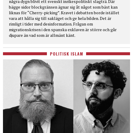
några dygn blivit ett svenskt inrikespolitiskt slagträ. Där
bägge sidor blockgränsen ägnar sig åt något som bäst kan
liknas för “Cherry-picking”. Kravet i debatten borde istället
vara att hålla sig till sakläget och ge hela bilden. Det är
rimligt i tider med desinformation. Frågan om
migrationskrisen i den spanska exklaven är större och går
djupare än vad som är allmänt känt.
POLITISK ISLAM