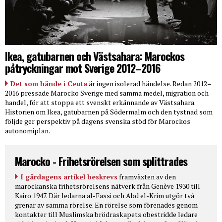
Ikea, gatubarnen och Västsahara: Marockos
påtryckningar mot Sverige 2012–2016
Det som hände i Ceuta
är ingen isolerad händelse. Redan 2012–
2016 pressade Marocko Sverige med samma medel, migration och
handel, för att stoppa ett svenskt erkännande av Västsahara.
Historien om Ikea, gatubarnen på Södermalm och den tystnad som
följde ger perspektiv på dagens svenska stöd för Marockos
autonomiplan.
Marocko - Frihetsrörelsen som splittrades
I gårdagens artikel beskrevs
framväxten av den
marockanska frihetsrörelsens nätverk från Genève 1930 till
Kairo 1947. Där ledarna al-Fassi och Abd el-Krim utgör två
grenar av samma rörelse. En rörelse som förenades genom
kontakter till Muslimska brödraskapets obestridde ledare