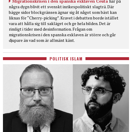
Migrationskrisen i den spanska exklaven Ceuta
har på
några dygn blivit ett svenskt inrikespolitiskt slagträ. Där
bägge sidor blockgränsen ägnar sig åt något som bäst kan
liknas för “Cherry-picking”. Kravet i debatten borde istället
vara att hålla sig till sakläget och ge hela bilden. Det är
rimligt i tider med desinformation. Frågan om
migrationskrisen i den spanska exklaven är större och går
djupare än vad som är allmänt känt.
POLITISK ISLAM