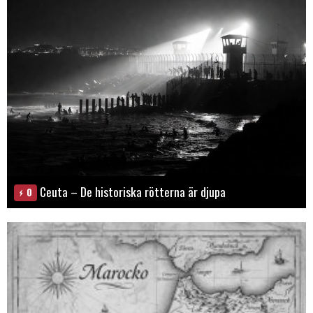
Ceuta – De historiska rötterna är djupa
0