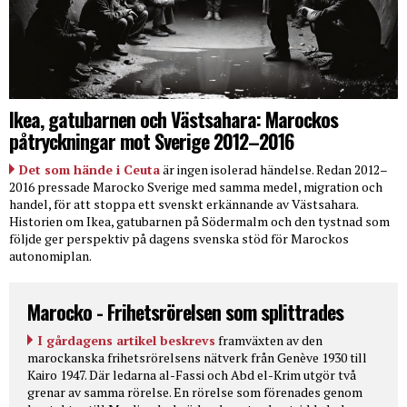
Ikea, gatubarnen och Västsahara: Marockos
påtryckningar mot Sverige 2012–2016
Det som hände i Ceuta
är ingen isolerad händelse. Redan 2012–
2016 pressade Marocko Sverige med samma medel, migration och
handel, för att stoppa ett svenskt erkännande av Västsahara.
Historien om Ikea, gatubarnen på Södermalm och den tystnad som
följde ger perspektiv på dagens svenska stöd för Marockos
autonomiplan.
Marocko - Frihetsrörelsen som splittrades
I gårdagens artikel beskrevs
framväxten av den
marockanska frihetsrörelsens nätverk från Genève 1930 till
Kairo 1947. Där ledarna al-Fassi och Abd el-Krim utgör två
grenar av samma rörelse. En rörelse som förenades genom