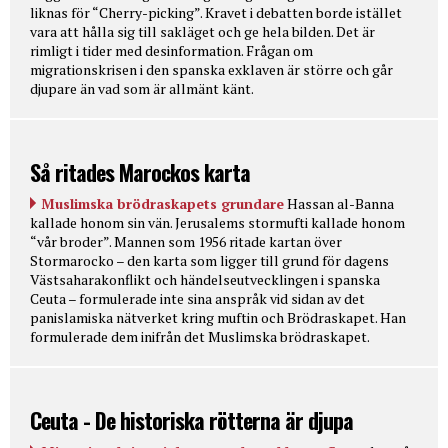
liknas för “Cherry-picking”. Kravet i debatten borde istället
vara att hålla sig till sakläget och ge hela bilden. Det är
rimligt i tider med desinformation. Frågan om
migrationskrisen i den spanska exklaven är större och går
djupare än vad som är allmänt känt.
Så ritades Marockos karta
Muslimska brödraskapets grundare
Hassan al-Banna
kallade honom sin vän. Jerusalems stormufti kallade honom
“vår broder”. Mannen som 1956 ritade kartan över
Stormarocko – den karta som ligger till grund för dagens
Västsaharakonflikt och händelseutvecklingen i spanska
Ceuta – formulerade inte sina anspråk vid sidan av det
panislamiska nätverket kring muftin och Brödraskapet. Han
formulerade dem inifrån det Muslimska brödraskapet.
Ceuta - De historiska rötterna är djupa