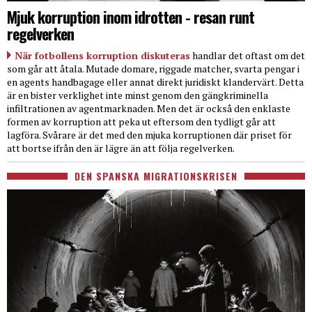
Mjuk korruption inom idrotten - resan runt
regelverken
När fotbollens korruption diskuteras
handlar det oftast om det
som går att åtala. Mutade domare, riggade matcher, svarta pengar i
en agents handbagage eller annat direkt juridiskt klandervärt. Detta
är en bister verklighet inte minst genom den gängkriminella
infiltrationen av agentmarknaden. Men det är också den enklaste
formen av korruption att peka ut eftersom den tydligt går att
lagföra. Svårare är det med den mjuka korruptionen där priset för
att bortse ifrån den är lägre än att följa regelverken.
DEN SPANSKA MIGRATIONSKRISEN