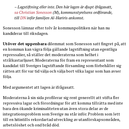
– Lagstiftning eller inte. Den här lagen är djupt ifrågasatt,
sa Christian Sonesson
(M), kommunstyrelsens ordförande,
till
DN
inför familjen Al-Hariris ankomst.
Sonesson lämnar efter tolv år kommunpolitiken när han nu
kandiderar till riksdagen.
Utöver det uppenbara
dilemmat som Sonesson satt fingret på, att
en kommun kan vägra följa gällande lagstiftning utan egentliga
repressalier, så ställer det moderaterna som helhet i
strålkastarljuset. Moderaterna för fram en representant som
kandidat till Sveriges lagstiftande församling som förbehåller sig
rätten att för var tid välja och välja bort vilka lagar som han avser
följa.
Med argumentet att lagen är ifrågasatt.
Moderaterna å sin sida profilerar sig rent generellt att stifta fler
repressiva lagar och förordningar för att komma tillrätta med inte
bara den ökande kriminaliteten utan även stora delar av de
integrationsproblem som Sverige nu står inför. Problem som lett
till en hitintills rekordartad utveckling av utanförskapsområden,
arbetslöshet och ond bråd död.