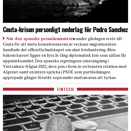
Ceuta-krisen personligt nederlag för Pedro Sanchez
När den spanske premiärminister
n
under gårdagen reste till
Ceuta för att möta konsekvenserna av veckans migrationskris
handlade det officiella budskapet om akut krishantering. Men
bakom kaoset ligger en fyra år lång diplomatisk kris som sällan får
uppmärksamhet. Den spanska regeringens omsvängning i
Västsahara-frågan 2022, dess pris i form av en brusten relation med
Algeriet samt en intern spricka i PSOE som partiledningen
upprepade gånger försökt sopa under mattan utan att lyckas.
FINTECH