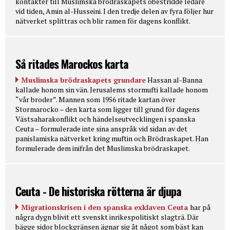
kontakter till Muslimska brödraskapets obestridde ledare
vid tiden, Amin al-Husseini. I den tredje delen av fyra följer hur
nätverket splittras och blir ramen för dagens konflikt.
Så ritades Marockos karta
Muslimska brödraskapets grundare
Hassan al-Banna
kallade honom sin vän. Jerusalems stormufti kallade honom
“vår broder”. Mannen som 1956 ritade kartan över
Stormarocko – den karta som ligger till grund för dagens
Västsaharakonflikt och händelseutvecklingen i spanska
Ceuta – formulerade inte sina anspråk vid sidan av det
panislamiska nätverket kring muftin och Brödraskapet. Han
formulerade dem inifrån det Muslimska brödraskapet.
Ceuta - De historiska rötterna är djupa
Migrationskrisen i den spanska exklaven Ceuta
har på
några dygn blivit ett svenskt inrikespolitiskt slagträ. Där
bägge sidor blockgränsen ägnar sig åt något som bäst kan