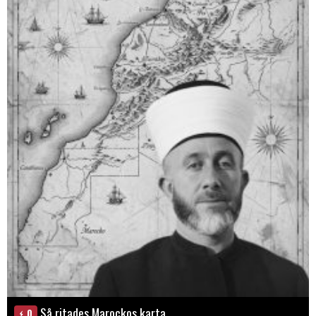
Så ritades Marockos karta
0