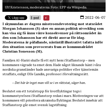
Ulf Kristersson, moderaterna. Foto: EPP via Wikipedia.
2022-06-07
E-post
I skymundan av dagens misstroendevotering mot statsrådet
Morgan Johansson (S) sker en annan politisk utveckling som
kan visa sig få ännu värre konsekvenser på rättsområdet än
den som Johansson har ett direkt ansvar för idag.
Moderaterna är påfallande, nästintill illustrativt tafatta inför
den situation som provocerats fram av kommunalrådet
Christian Sonesson (M).
Familjen Al-Hariri skulle få ett nytt hem i Staffanstorp – men
kommunen vägrade ta emot dem. Hade något liknande hänt i våra
nordiska grannländer hade ansvariga politiker eller tjänstemän
straffats, enligt Olle Lundin, professor i förvaltningsrätt.
– Det här är inget man vill se i en rättstat, säger han.
Beslutet om ett totalstopp för kvotflyktingar togs i
kommunstyrelsen i Staffanstorp redan i mars. Motiveringen var att
kommunen vill prioritera ukrainska flyktingar. Beslutet innebär att
Staffanstorp går emot svensk lagstiftning.