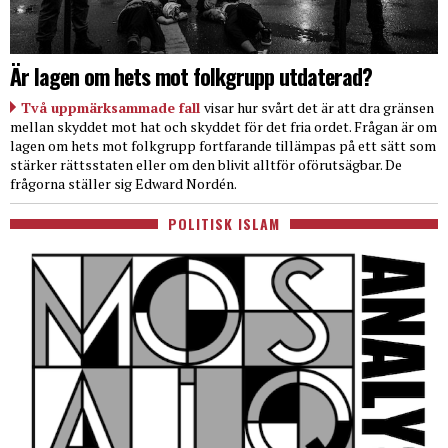
Är lagen om hets mot folkgrupp utdaterad?
Två uppmärksammade fall
visar hur svårt det är att dra gränsen
mellan skyddet mot hat och skyddet för det fria ordet. Frågan är om
lagen om hets mot folkgrupp fortfarande tillämpas på ett sätt som
stärker rättsstaten eller om den blivit alltför oförutsägbar. De
frågorna ställer sig Edward Nordén.
POLITISK ISLAM