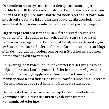
Och moderaternas tystnad, främst den tystnad som omger
partiledaren Ulf Kristersson och den rättspolitiske talespersonen
Johan Forsell gör inte saken bättre för moderaterna. Ett parti som
inte dragit sig för att tidigare ha dessaouverat riksdagsledamöter
som Hanif Bali när denne inte dansat i takt med partiledningen.
Ingen representant har som Bali
fått se sig fråntagen sina
uppdrag offentligt utan en möjliighet att försvara sig och Bali
lämnar nu riksdagen för att ägna sig åt lokalpolitik i Österåker, en
av Stockholms mer välmående förorter. En kommun som står långt
ifrån de integrationsproblem som präglar Stockholms stad med
områdena på Södra Järvafältet.
Balis vardag
som kommupolitiker kommer istället präglas av en
miljö där de stora konfliktytorna istället handlar om väg-, vatten-
och avloppsfrågor, bygglovsärenden och inför kommande
mandatperiod motståndet mot kommunalrådet Michaela Fletchers
(M) vision om at bygga ett hem för vård i livets slutskede.
Den senaste konflikten som rörde upp känslor handlade om
kommunen skulle hissa den ukrainska flaggan framför
kommunhuset eller inte.