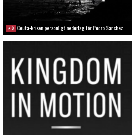
Ceuta-krisen personligt nederlag för Pedro Sanchez
0