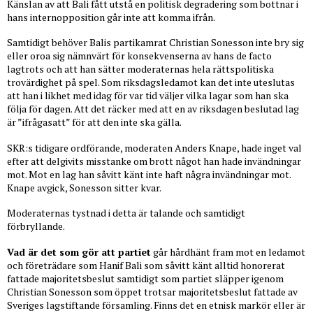
Känslan av att Bali fått utstå en politisk degradering som bottnar i
hans internopposition går inte att komma ifrån.
Samtidigt behöver Balis partikamrat Christian Sonesson inte bry sig
eller oroa sig nämnvärt för konsekvenserna av hans de facto
lagtrots och att han sätter moderaternas hela rättspolitiska
trovärdighet på spel. Som riksdagsledamot kan det inte uteslutas
att han i likhet med idag för var tid väljer vilka lagar som han ska
följa för dagen. Att det räcker med att en av riksdagen beslutad lag
är ”ifrågasatt” för att den inte ska gälla.
SKR:s tidigare ordförande, moderaten Anders Knape, hade inget val
efter att delgivits misstanke om brott något han hade invändningar
mot. Mot en lag han såvitt känt inte haft några invändningar mot.
Knape avgick, Sonesson sitter kvar.
Moderaternas tystnad i detta är talande och samtidigt
förbryllande.
Vad är det som gör att partiet
går hårdhänt fram mot en ledamot
och företrädare som Hanif Bali som såvitt känt alltid honorerat
fattade majoritetsbeslut samtidigt som partiet släpper igenom
Christian Sonesson som öppet trotsar majoritetsbeslut fattade av
Sveriges lagstiftande församling. Finns det en etnisk markör eller är