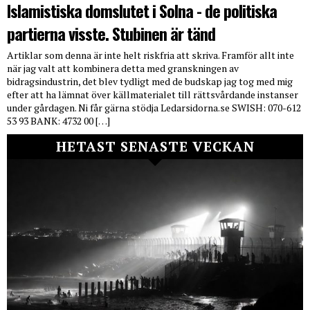
Islamistiska domslutet i Solna - de politiska
partierna visste. Stubinen är tänd
Artiklar som denna är inte helt riskfria att skriva. Framför allt inte
när jag valt att kombinera detta med granskningen av
bidragsindustrin, det blev tydligt med de budskap jag tog med mig
efter att ha lämnat över källmaterialet till rättsvårdande instanser
under gårdagen. Ni får gärna stödja Ledarsidorna.se SWISH: 070-612
53 93 BANK: 4732 00 […]
HETAST SENASTE VECKAN