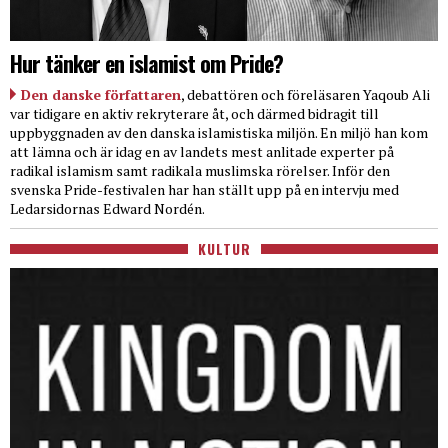
Hur tänker en islamist om Pride?
Den danske författaren
, debattören och föreläsaren Yaqoub Ali
var tidigare en aktiv rekryterare åt, och därmed bidragit till
uppbyggnaden av den danska islamistiska miljön. En miljö han kom
att lämna och är idag en av landets mest anlitade experter på
radikal islamism samt radikala muslimska rörelser. Inför den
svenska Pride-festivalen har han ställt upp på en intervju med
Ledarsidornas Edward Nordén.
KULTUR