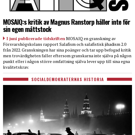
MOSAIQ:s kritik av Magnus Ranstorp håller inte för
sin egen måttstock
I juni publicerade tidskriften
MOSAIQ en granskning av
Försvarshögskolans rapport Salafism och salafistisk jihadism 2.0
från 2022. Granskningen har sina poänger och tar upp befogad kritik
men trovärdigheten faller eftersom granskarna inte själva på någon
punkt eller i någon större omfattning själva lever upp till sina egna
kvalitetskrav.
SOCIALDEMOKRATERNAS HISTORIA