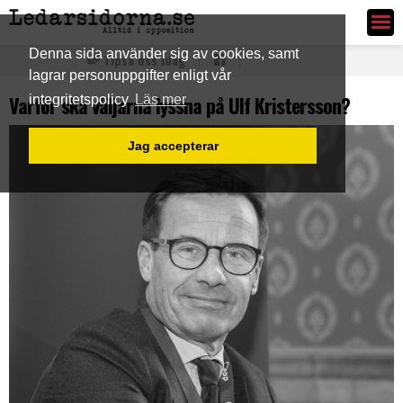
Ledarsidorna.se
Denna sida använder sig av cookies, samt
Tipsa oss idag
lagrar personuppgifter enligt vår
Varför ska väljarna lyssna på Ulf Kristersson?
integritetspolicy
Läs mer
Jag accepterar