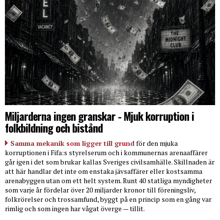
Miljarderna ingen granskar - Mjuk korruption i
folkbildning och bistånd
Samma mekanik som ligger till grund
för den mjuka
korruptionen i Fifa:s styrelserum och i kommunernas arenaaffärer
går igen i det som brukar kallas Sveriges civilsamhälle. Skillnaden är
att här handlar det inte om enstaka jävsaffärer eller kostsamma
arenabyggen utan om ett helt system. Runt 40 statliga myndigheter
som varje år fördelar över 20 miljarder kronor till föreningsliv,
folkrörelser och trossamfund, byggt på en princip som en gång var
rimlig och som ingen har vågat överge — tillit.