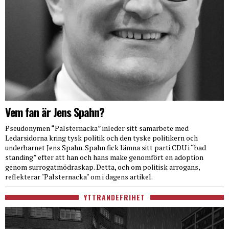
Vem fan är Jens Spahn?
Pseudonymen “Palsternacka” inleder sitt samarbete med
Ledarsidorna kring tysk politik och den tyske politikern och
underbarnet Jens Spahn. Spahn fick lämna sitt parti CDU i “bad
standing” efter att han och hans make genomfört en adoption
genom surrogatmödraskap. Detta, och om politisk arrogans,
reflekterar "Palsternacka" om i dagens artikel.
YTTRANDEFRIHET