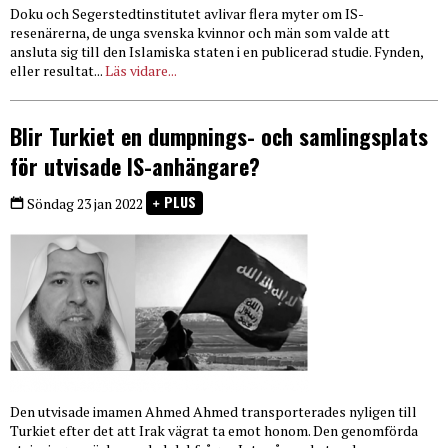
Doku och Segerstedtinstitutet avlivar flera myter om IS-
resenärerna, de unga svenska kvinnor och män som valde att
ansluta sig till den Islamiska staten i en publicerad studie. Fynden,
eller resultat...
Läs vidare...
Blir Turkiet en dumpnings- och samlingsplats
för utvisade IS-anhängare?
PLUS
Söndag 23 jan 2022
Den utvisade imamen Ahmed Ahmed transporterades nyligen till
Turkiet efter det att Irak vägrat ta emot honom. Den genomförda