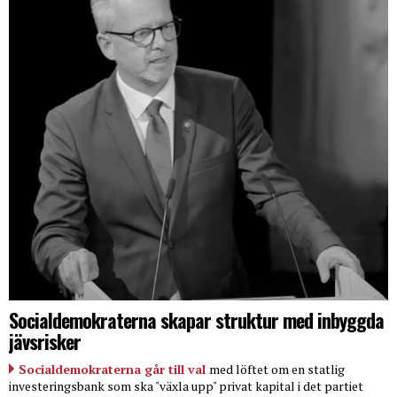
Socialdemokraterna skapar struktur med inbyggda
jävsrisker
Socialdemokraterna går till val
med löftet om en statlig
investeringsbank som ska "växla upp" privat kapital i det partiet