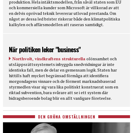
produktion. Hela intäktsmodellen, från såväl staten som EU
och kommersiella kunder som Microsoft är villkorad av att
en delvis oprövad teknik levererar utlovad prestanda. Om
något av dessa led brister riskerar både den klimatpolitiska
kalkylen och affärsmodellen att raseras samtidigt.
När politiken leker "business"
Northvolt, vindkraftens strukturella
olönsamhet och
utsläppsrättssystemets inbyggda snedvridningar är inte
identiska fall, men de delar en gemensam logik. Staten har
hittills haft mycket begränsad förmåga att identifiera
morgondagens vinnare och de förment marknadsbaserad
styrmedlen visar sig vara lika politiskt konstruerat som en
riktad subvention, bara svårare att se i ett system där
bidragsberoende bolag blir en allt vanligare företeelse.
DEN GRÖNA OMSTÄLLNINGEN