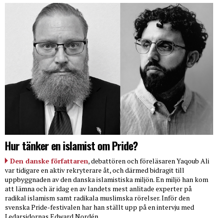
Hur tänker en islamist om Pride?
Den danske författaren
, debattören och föreläsaren Yaqoub Ali
var tidigare en aktiv rekryterare åt, och därmed bidragit till
uppbyggnaden av den danska islamistiska miljön. En miljö han kom
att lämna och är idag en av landets mest anlitade experter på
radikal islamism samt radikala muslimska rörelser. Inför den
svenska Pride-festivalen har han ställt upp på en intervju med
Ledarsidornas Edward Nordén.