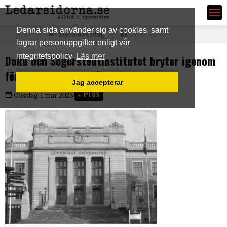
Ledarsidorna.se
Denna sida använder sig av cookies, samt
Tipsa oss idag
lagrar personuppgifter enligt vår
integritetspolicy
Läs mer
Doku och Segerstedtinstitutet bryter igenom
för att kunna förstå radikalisering
Jag accepterar
PLUS
Onsdag 1 mar 2023