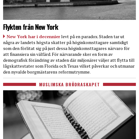
Flykten från New York
New York har i decennier
levt på en paradox. Staden tar ut
några av landets högsta skatter på höginkomsttagare samtidigt
som den förlitat sig på just dessa höginkomsttagares närvaro för
att finansiera sin välfärd. För närvarande sker en form av
demografisk förändring av staden där miljonärer väljer att flytta till
lågskattestater som Florida och Texas vilket påverkar och utmanar
den nyvalde borgmästarens reformutrymme.
MUSLIMSKA BRÖDRASKAPET