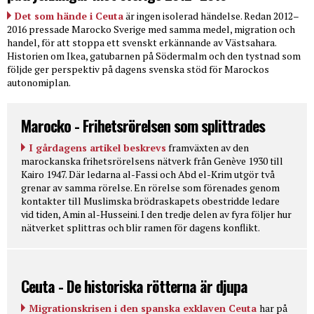
Det som hände i Ceuta
är ingen isolerad händelse. Redan 2012–
2016 pressade Marocko Sverige med samma medel, migration och
handel, för att stoppa ett svenskt erkännande av Västsahara.
Historien om Ikea, gatubarnen på Södermalm och den tystnad som
följde ger perspektiv på dagens svenska stöd för Marockos
autonomiplan.
Marocko - Frihetsrörelsen som splittrades
I gårdagens artikel beskrevs
framväxten av den
marockanska frihetsrörelsens nätverk från Genève 1930 till
Kairo 1947. Där ledarna al-Fassi och Abd el-Krim utgör två
grenar av samma rörelse. En rörelse som förenades genom
kontakter till Muslimska brödraskapets obestridde ledare
vid tiden, Amin al-Husseini. I den tredje delen av fyra följer hur
nätverket splittras och blir ramen för dagens konflikt.
Ceuta - De historiska rötterna är djupa
Migrationskrisen i den spanska exklaven Ceuta
har på