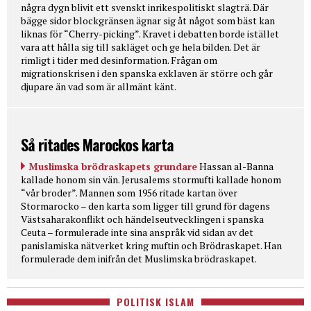
några dygn blivit ett svenskt inrikespolitiskt slagträ. Där
bägge sidor blockgränsen ägnar sig åt något som bäst kan
liknas för “Cherry-picking”. Kravet i debatten borde istället
vara att hålla sig till sakläget och ge hela bilden. Det är
rimligt i tider med desinformation. Frågan om
migrationskrisen i den spanska exklaven är större och går
djupare än vad som är allmänt känt.
Så ritades Marockos karta
Muslimska brödraskapets grundare
Hassan al-Banna
kallade honom sin vän. Jerusalems stormufti kallade honom
“vår broder”. Mannen som 1956 ritade kartan över
Stormarocko – den karta som ligger till grund för dagens
Västsaharakonflikt och händelseutvecklingen i spanska
Ceuta – formulerade inte sina anspråk vid sidan av det
panislamiska nätverket kring muftin och Brödraskapet. Han
formulerade dem inifrån det Muslimska brödraskapet.
POLITISK ISLAM