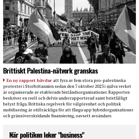
Brittiskt Palestina-nätverk granskas
En ny rapport hävdar
att fyra av fem stora pro-palestinska
protester i Storbritannien sedan den 7 oktober 2023 i själva verket
är organiserade av etablerade biståndsorganisationer. Rapporten
beskriver en reell och delvis underrapporterad samt bristfälligt
belyst fråga. Brittiska regelverk för välgörenhet och politisk
mobilisering är otillräckliga för att fånga upp hybridorganisationer
och gränsöverskridande finansiering, oavsett avsändare.
När politiken leker "business"