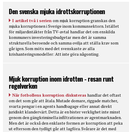
Den svenska mjuka idrottskorruptionen
I artikel två i serien
om mjuk korruption granskas den
mjuka korruptionen i Sverige inom kommunsektorn. Istället
för miljardintäkter från TV-avtal handlar det om enskilda
kommuners investeringsbudgetar men det är samma
strukturella beroende och samma ovilja att ställa krav som
går igen. Som möts med det svenskaste av alla
krishanteringsmodeller: Att inte göra någonting.
Mjuk korruption inom idrotten - resan runt
regelverken
När fotbollens korruption diskuteras
handlar det oftast
om det som går att åtala. Mutade domare, riggade matcher,
svarta pengar i en agents handbagage eller annat direkt
juridiskt klandervärt. Detta är en bister verklighet inte minst
genom den gängkriminella infiltrationen av agentmarknaden.
Men det är också den enklaste formen av korruption att peka
ut eftersom den tydligt går att lagföra. Svårare är det med