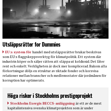
Utsläppsrätter for Dummies
EU:s system för
handel med utsläppsrätter brukar beskrivas
som EU:s flaggskeppsverktyg för klimatpolitik. Ett system där
industrin köper och säljer rätten att släppa ut koldioxid. Det låter
rent och enkelt. Verkligheten är dock mer komplicerad. Bakom alla
förkortningar döljs en struktur av riktade fonder och korsvisa
relationer mellan branscher och medlemsstater där jordmånen för
korruption har optimerats.
Höga risker i Stockholms prestigeprojekt
Stockholm Exergis BECCS-anläggning
är ett av de mest
kapitalintensiva svenska klimatprojekten som är under