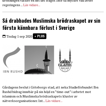
utvisningen väcker en hel del frågor. Inte så mycket vad avser
regeringens ...
Läs vidare...
Så drabbades Muslimska brödraskapet av sin
första kännbara förlust i Sverige
PLUS
Tisdag 1 sep 2020
Gårdagens beslut i Göteborgs stad, att neka Studieförbundet Ibn
Rushd bidrag innebär på sin höjd en ”time-out” i arbetet mot
islamism och Muslimska brödraskapets kluster av
nätverksorganisationer. Int...
Läs vidare...