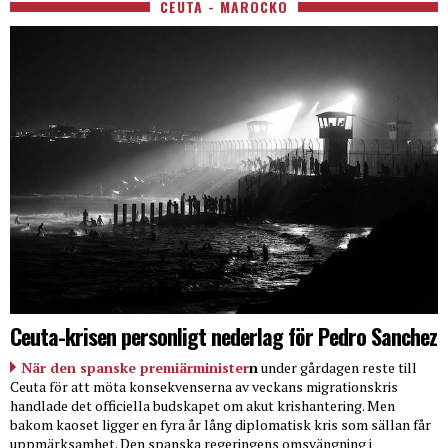
CEUTA - MAROCKO
Ceuta-krisen personligt nederlag för Pedro Sanchez
När den spanske premiärminister
n
under gårdagen reste till
Ceuta för att möta konsekvenserna av veckans migrationskris
handlade det officiella budskapet om akut krishantering. Men
bakom kaoset ligger en fyra år lång diplomatisk kris som sällan får
uppmärksamhet. Den spanska regeringens omsvängning i