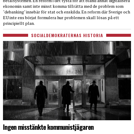
betalsystemen. En reform i det tysta för att bland annat digitalisera
ekonomin samt inte minst komma tillrätta med de problem som
"debanking" innebär för stat och enskilda. En reform där Sverige och
EU inte ens börjat formulera hur problemen skall lösas på ett
principiellt plan.
SOCIALDEMOKRATERNAS HISTORIA
Ingen misstänkte kommunistjägaren