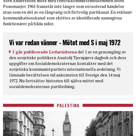
Sten Anderssons möte med centralkommittémedlemmen Boris
Ponomarjov 1965 framstår inte längre som en isolerad händelse
utan som en del av en långvarig och förtrolig partikanal. En exklusiv
kommunikationskanal som sköttes av identifierade namngivna
funktionärer på båda sidor.
Vi var redan vänner - Mötet med S i maj 1972
I går publicerade Ledarsidorna
del 1 av en genomgång av
den sovjetiske politikern Anatolij Tjernjajevs dagbok och dess
uppgifter om Socialdemokraternas kontakter med det
sovjetiska kommunistpartiets internationella avdelning. Vi
lämnade berättelsen vid ankomsten till Sverige den 14 maj
1972. Nu fortsätter historien till själva mötet med
socialdemokraternas partiledning.
PALESTINA