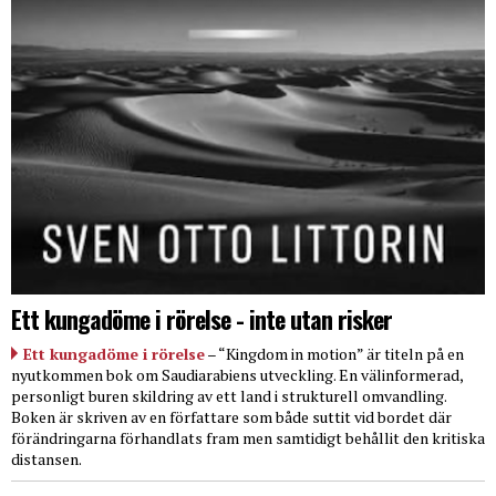
Ett kungadöme i rörelse - inte utan risker
Ett kungadöme i rörelse
– “Kingdom in motion” är titeln på en
nyutkommen bok om Saudiarabiens utveckling. En välinformerad,
personligt buren skildring av ett land i strukturell omvandling.
Boken är skriven av en författare som både suttit vid bordet där
förändringarna förhandlats fram men samtidigt behållit den kritiska
distansen.