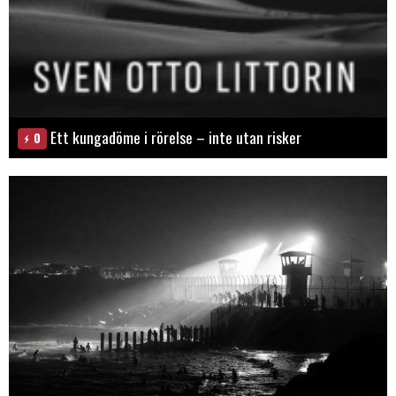
Ett kungadöme i rörelse – inte utan risker
0