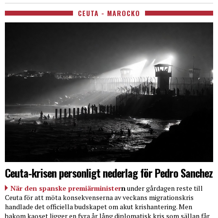
CEUTA - MAROCKO
Ceuta-krisen personligt nederlag för Pedro Sanchez
När den spanske premiärminister
n
under gårdagen reste till
Ceuta för att möta konsekvenserna av veckans migrationskris
handlade det officiella budskapet om akut krishantering. Men
bakom kaoset ligger en fyra år lång diplomatisk kris som sällan får