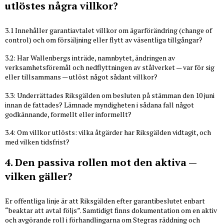
utlöstes några villkor?
3.1 Innehåller garantiavtalet villkor om ägarförändring (change of
control) och om försäljning eller flytt av väsentliga tillgångar?
3.2: Har Wallenbergs inträde, namnbytet, ändringen av
verksamhetsföremål och nedflyttningen av stålverket — var för sig
eller tillsammans — utlöst något sådant villkor?
3.3: Underrättades Riksgälden om besluten på stämman den 10 juni
innan de fattades? Lämnade myndigheten i sådana fall något
godkännande, formellt eller informellt?
3.4: Om villkor utlösts: vilka åtgärder har Riksgälden vidtagit, och
med vilken tidsfrist?
4. Den passiva rollen mot den aktiva —
vilken gäller?
Er offentliga linje är att Riksgälden efter garantibeslutet enbart
“beaktar att avtal följs”. Samtidigt finns dokumentation om en aktiv
och avgörande roll i förhandlingarna om Stegras räddning och