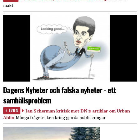
makt
Dagens Nyheter och falska nyheter - ett
samhällsproblem
1204
Jan Scherman kritisk mot DN:s artiklar om Urban
Ahlin
Många frågetecken kring gjorda publiceringar