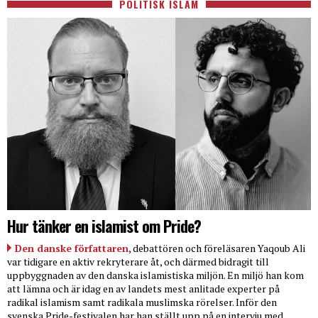
POLITISK ISLAM
Hur tänker en islamist om Pride?
Den danske författaren
, debattören och föreläsaren Yaqoub Ali
var tidigare en aktiv rekryterare åt, och därmed bidragit till
uppbyggnaden av den danska islamistiska miljön. En miljö han kom
att lämna och är idag en av landets mest anlitade experter på
radikal islamism samt radikala muslimska rörelser. Inför den
svenska Pride-festivalen har han ställt upp på en intervju med