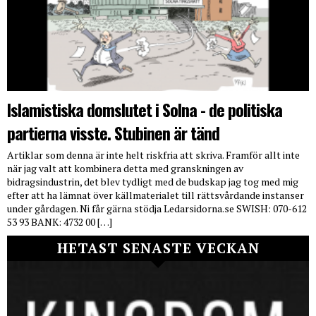
Islamistiska domslutet i Solna - de politiska
partierna visste. Stubinen är tänd
Artiklar som denna är inte helt riskfria att skriva. Framför allt inte
när jag valt att kombinera detta med granskningen av
bidragsindustrin, det blev tydligt med de budskap jag tog med mig
efter att ha lämnat över källmaterialet till rättsvårdande instanser
under gårdagen. Ni får gärna stödja Ledarsidorna.se SWISH: 070-612
53 93 BANK: 4732 00 […]
HETAST SENASTE VECKAN