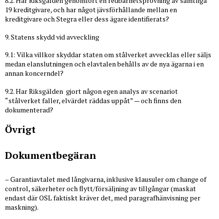
8.2. Har Riksgälden genomfört en redbarhetsprövning av samtliga
19 kreditgivare, och har något jävsförhållande mellan en
kreditgivare och Stegra eller dess ägare identifierats?
9. Statens skydd vid avveckling
9.1: Vilka villkor skyddar staten om stålverket avvecklas eller säljs
medan elanslutningen och elavtalen behålls av de nya ägarna i en
annan koncerndel?
9.2. Har Riksgälden gjort någon egen analys av scenariot
“stålverket faller, elvärdet räddas uppåt” — och finns den
dokumenterad?
Övrigt
Dokumentbegäran
– Garantiavtalet med långivarna, inklusive klausuler om change of
control, säkerheter och flytt/försäljning av tillgångar (maskat
endast där OSL faktiskt kräver det, med paragrafhänvisning per
maskning).