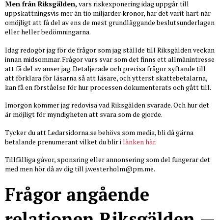
Men från Riksgälden,
vars riskexponering idag uppgår till
uppskattningsvis mer än tio miljarder kronor, har det varit hart när
omöjligt att få del av ens de mest grundläggande beslutsunderlagen
eller heller bedömningarna.
Idag redogör jag för de frågor som jag ställde till Riksgälden veckan
innan midsommar. Frågor vars svar som det finns ett allmänintresse
att få del av anser jag. Detaljerade och precisa frågor syftande till
att förklara för läsarna så att läsare, och ytterst skattebetalarna,
kan få en förståelse för hur processen dokumenterats och gått till.
Imorgon kommer jag redovisa vad Riksgälden svarade. Och hur det
är möjligt för myndigheten att svara som de gjorde.
Tycker du att Ledarsidorna.se behövs som media, bli då gärna
betalande prenumerant vilket du blir i
länken här
.
Tillfälliga gåvor, sponsring eller annonsering som del fungerar det
med men hör då av dig till
j.westerholm@pm.me
.
Frågor angående
relationen Riksgälden —