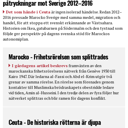
påtryckningar mot Sverige 2012–2016
Det som hände i Ceuta
är ingen isolerad händelse. Redan 2012–
2016 pressade Marocko Sverige med samma medel, migration och
handel, för att stoppa ett svenskt erkännande av Västsahara.
Historien om Ikea, gatubarnen på Södermalm och den tystnad som
följde ger perspektiv på dagens svenska stöd för Marockos
autonomiplan.
Marocko - Frihetsrörelsen som splittrades
I gårdagens artikel beskrevs
framväxten av den
marockanska frihetsrörelsens nätverk från Genève 1930 till
Kairo 1947. Där ledarna al-Fassi och Abd el-Krim utgör två
grenar av samma rörelse. En rörelse som förenades genom
kontakter till Muslimska brödraskapets obestridde ledare
vid tiden, Amin al-Husseini. I den tredje delen av fyra följer hur
nätverket splittras och blir ramen för dagens konflikt.
Ceuta - De historiska rötterna är djupa