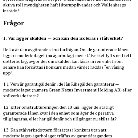
aktiva roll myndigheten haft i återupplivandet och Wallenbergs
inträde.*
Frågor
1. Var ligger skulden — och kan den isoleras i stålverket?
Detta är den avgörande strukturfrågan. Om de garanterade lånen
ligger i moderbolaget (nu ägarbolag) men stålverket lyfts ned i ett
dotterbolag, avgör det om skulden kan låsas in i en enhet som
senare kan försättas i konkurs medan värdet räddas “en våning
upp”.
1:1. Vem är garantigäldenär i de lån Riksgälden garanterar —
moderbolaget (numera Green Nexus Investment Holding AB) eller
stålverksdottern?
1.2: Efter omstruktureringen den 10 juni: ligger de statligt
garanterade lånen kvar i den enhet som äger de operativa
tillgångarna, eller har gäldenär och tillgångar nu skilts åt?
1.3: Kan stålverksdottern försättas i konkurs utan att
moderbolaget/ägarbolaget träffas av garantiåtagandets