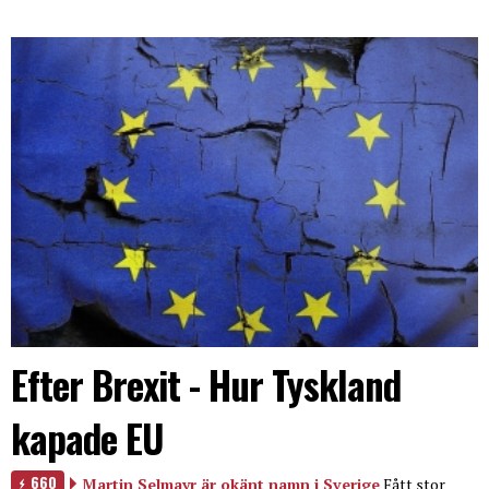
Efter Brexit - Hur Tyskland
kapade EU
660
Martin Selmayr är okänt namn i Sverige
Fått stor