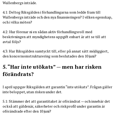
Wallenbergs inträde.
4.1: Deltog Riksgälden i förhandlingarna som ledde fram till
Wallenbergs inträde och den nya finansieringen? I vilken egenskap,
och i vilka möten?
4:2: Hur förenar ni en sådan aktiv förhandlingsroll med
beskrivningen att myndighetens uppgift enbart är att se till att
avtal följs?
4.3: Har Riksgälden samtyckt till, eller på annat sätt möjliggjort,
den koncernomstrukturering som beslutades den 10 juni?
5. “Har inte utökats” — men har risken
förändrats?
I april uppgav Riksgälden att garantin “inte utökats”. Frågan gäller
inte beloppet, utan risken under det.
5.1: Stämmer det att garantitaket är oförändrat — och innebär det
också att gäldenär, säkerheter och riskprofil under garantin är
oförändrade efter den 10 juni?