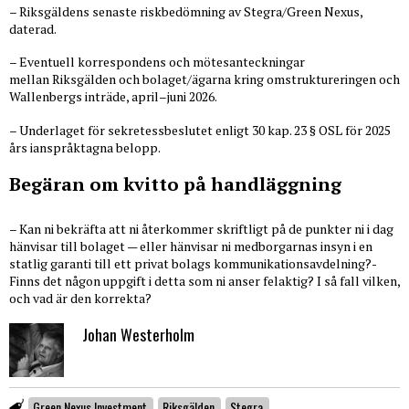
– Riksgäldens senaste riskbedömning av Stegra/Green Nexus,
daterad.
– Eventuell korrespondens och mötesanteckningar
mellan Riksgälden och bolaget/ägarna kring omstruktureringen och
Wallenbergs inträde, april–juni 2026.
– Underlaget för sekretessbeslutet enligt 30 kap. 23 § OSL för 2025
års ianspråktagna belopp.
Begäran om kvitto på handläggning
– Kan ni bekräfta att ni återkommer skriftligt på de punkter ni i dag
hänvisar till bolaget — eller hänvisar ni medborgarnas insyn i en
statlig garanti till ett privat bolags kommunikationsavdelning?-
Finns det någon uppgift i detta som ni anser felaktig? I så fall vilken,
och vad är den korrekta?
Johan Westerholm
Green Nexus Investment
Riksgälden
Stegra