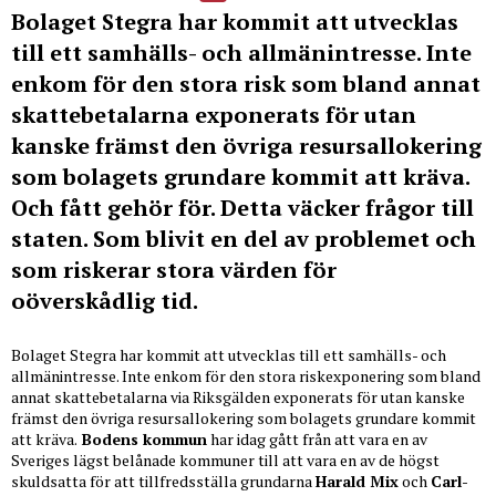
Bolaget Stegra har kommit att utvecklas
till ett samhälls- och allmänintresse. Inte
enkom för den stora risk som bland annat
skattebetalarna exponerats för utan
kanske främst den övriga resursallokering
som bolagets grundare kommit att kräva.
Och fått gehör för. Detta väcker frågor till
staten. Som blivit en del av problemet och
som riskerar stora värden för
oöverskådlig tid.
Bolaget Stegra har kommit att utvecklas till ett samhälls- och
allmänintresse. Inte enkom för den stora riskexponering som bland
annat skattebetalarna via Riksgälden exponerats för utan kanske
främst den övriga resursallokering som bolagets grundare kommit
att kräva.
Bodens kommun
har idag gått från att vara en av
Sveriges lägst belånade kommuner till att vara en av de högst
skuldsatta för att tillfredsställa grundarna
Harald Mix
och
Carl-