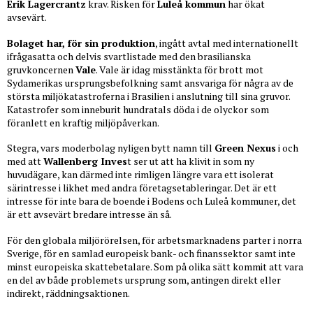
Erik Lagercrantz
krav. Risken för
Luleå kommun
har ökat
avsevärt.
Bolaget har, för sin produktion
, ingått avtal med internationellt
ifrågasatta och delvis svartlistade med den brasilianska
gruvkoncernen
Vale
. Vale är idag misstänkta för brott mot
Sydamerikas ursprungsbefolkning samt ansvariga för några av de
största miljökatastroferna i Brasilien i anslutning till sina gruvor.
Katastrofer som inneburit hundratals döda i de olyckor som
föranlett en kraftig miljöpåverkan.
Stegra, vars moderbolag nyligen bytt namn till
Green Nexus
i och
med att
Wallenberg Inves
t ser ut att ha klivit in som ny
huvudägare, kan därmed inte rimligen längre vara ett isolerat
särintresse i likhet med andra företagsetableringar. Det är ett
intresse för inte bara de boende i Bodens och Luleå kommuner, det
är ett avsevärt bredare intresse än så.
För den globala miljörörelsen, för arbetsmarknadens parter i norra
Sverige, för en samlad europeisk bank- och finanssektor samt inte
minst europeiska skattebetalare. Som på olika sätt kommit att vara
en del av både problemets ursprung som, antingen direkt eller
indirekt, räddningsaktionen.