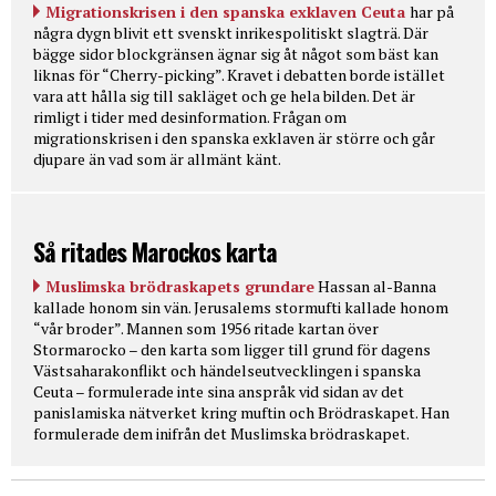
Migrationskrisen i den spanska exklaven Ceuta
har på
några dygn blivit ett svenskt inrikespolitiskt slagträ. Där
bägge sidor blockgränsen ägnar sig åt något som bäst kan
liknas för “Cherry-picking”. Kravet i debatten borde istället
vara att hålla sig till sakläget och ge hela bilden. Det är
rimligt i tider med desinformation. Frågan om
migrationskrisen i den spanska exklaven är större och går
djupare än vad som är allmänt känt.
Så ritades Marockos karta
Muslimska brödraskapets grundare
Hassan al-Banna
kallade honom sin vän. Jerusalems stormufti kallade honom
“vår broder”. Mannen som 1956 ritade kartan över
Stormarocko – den karta som ligger till grund för dagens
Västsaharakonflikt och händelseutvecklingen i spanska
Ceuta – formulerade inte sina anspråk vid sidan av det
panislamiska nätverket kring muftin och Brödraskapet. Han
formulerade dem inifrån det Muslimska brödraskapet.