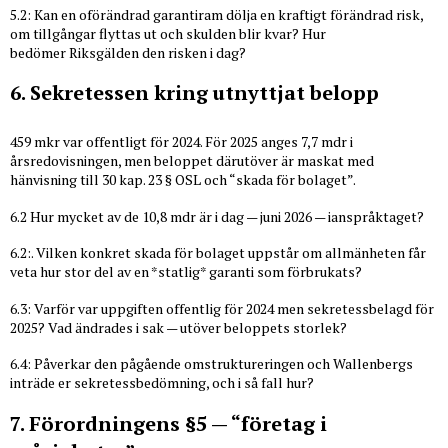
5.2: Kan en oförändrad garantiram dölja en kraftigt förändrad risk,
om tillgångar flyttas ut och skulden blir kvar? Hur
bedömer Riksgälden den risken i dag?
6. Sekretessen kring utnyttjat belopp
459 mkr var offentligt för 2024. För 2025 anges 7,7 mdr i
årsredovisningen, men beloppet därutöver är maskat med
hänvisning till 30 kap. 23 § OSL och “skada för bolaget”.
6.2 Hur mycket av de 10,8 mdr är i dag — juni 2026 — ianspråktaget?
6.2:. Vilken konkret skada för bolaget uppstår om allmänheten får
veta hur stor del av en *statlig* garanti som förbrukats?
6.3: Varför var uppgiften offentlig för 2024 men sekretessbelagd för
2025? Vad ändrades i sak — utöver beloppets storlek?
6.4: Påverkar den pågående omstruktureringen och Wallenbergs
inträde er sekretessbedömning, och i så fall hur?
7. Förordningens §5 — “företag i