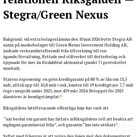
Stegra/Green Nexus
Bakgrund: vid extra bolagsstämma den 10 juni 2026 bytte Stegra AB
namn på moderbolaget till Green Nexus Investment Holding AB,
ändrade verksamhetsföremål från tillverkning till ren
ägande/förvaltning, flyttade ned stålverket till dotterbolag och
öppnade för mer än fördubblat aktieantal (punkt 7 i protokollet
maskad).
Statens exponering: en grön kreditgaranti på 80 % av lån om 13,5
mdr, alltså upp till 10,8 mdr i risk, knuten till 19 kreditgivare. 7,7 mdr
togs i anspråk under 2025, mot 459 mkr 2024. Beloppet för 2025
därutöver är hemligstämplat.*
Riksgäldens hittillsvarande offentliga linje har varit att
“när beslut om garanti har fattats ärRiksgäldens roll att beakta att
ingångna garantiavtal följs”, och garantin “har inte utökats”.
Syftet med frågorna är att pröva den linjen mot den dokumenterat