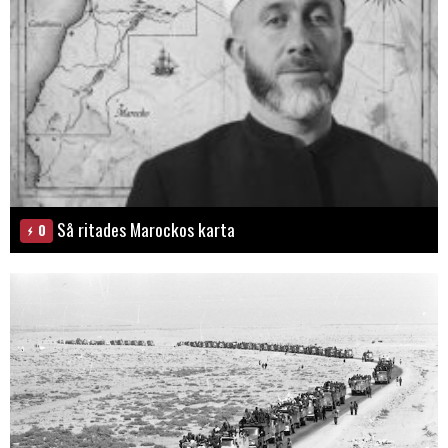
Så ritades Marockos karta
0