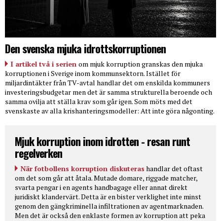
Den svenska mjuka idrottskorruptionen
I artikel två i serien
om mjuk korruption granskas den mjuka
korruptionen i Sverige inom kommunsektorn. Istället för
miljardintäkter från TV-avtal handlar det om enskilda kommuners
investeringsbudgetar men det är samma strukturella beroende och
samma ovilja att ställa krav som går igen. Som möts med det
svenskaste av alla krishanteringsmodeller: Att inte göra någonting.
Mjuk korruption inom idrotten - resan runt
regelverken
När fotbollens korruption diskuteras
handlar det oftast
om det som går att åtala. Mutade domare, riggade matcher,
svarta pengar i en agents handbagage eller annat direkt
juridiskt klandervärt. Detta är en bister verklighet inte minst
genom den gängkriminella infiltrationen av agentmarknaden.
Men det är också den enklaste formen av korruption att peka