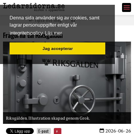
Ledarsidorna.se
Denna sida använder sig av cookies, samt
Tipsa oss idag
lagrar personuppgifter enligt vår
Frågorna till Riksgälden
integritetspolicy
Läs mer
Jag accepterar
Riksgälden. Illustration skapad genom Grok.
2026-06-26
E-post